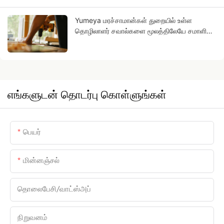
Yumeya மரச்சாமான்கள் துறையில் உள்ள
தொழிலாளர் சவால்களை மூலத்திலேயே சமாளிக்க
உதவும் தயாரிப்புகள்
எங்களுடன் தொடர்பு கொள்ளுங்கள்
பெயர்
மின்னஞ்சல்
தொலைபேசி/வாட்ஸ்அப்
நிறுவனம்