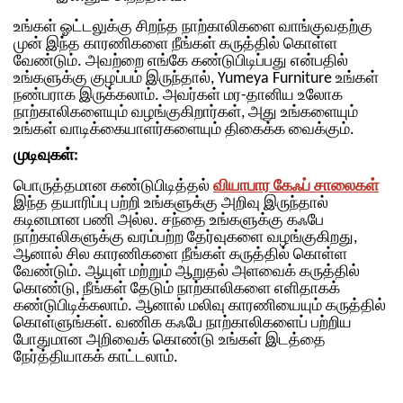
உங்கள் ஓட்டலுக்கு சிறந்த நாற்காலிகளை வாங்குவதற்கு
முன் இந்த காரணிகளை நீங்கள் கருத்தில் கொள்ள
வேண்டும். அவற்றை எங்கே கண்டுபிடிப்பது என்பதில்
உங்களுக்கு குழப்பம் இருந்தால், Yumeya Furniture உங்கள்
நண்பராக இருக்கலாம். அவர்கள் மர-தானிய உலோக
நாற்காலிகளையும் வழங்குகிறார்கள், அது உங்களையும்
உங்கள் வாடிக்கையாளர்களையும் திகைக்க வைக்கும்.
முடிவுகள்:
பொருத்தமான கண்டுபிடித்தல்
வியாபார கேஃப் சாலைகள்
இந்த தயாரிப்பு பற்றி உங்களுக்கு அறிவு இருந்தால்
கடினமான பணி அல்ல. சந்தை உங்களுக்கு கஃபே
நாற்காலிகளுக்கு வரம்பற்ற தேர்வுகளை வழங்குகிறது,
ஆனால் சில காரணிகளை நீங்கள் கருத்தில் கொள்ள
வேண்டும்.
ஆயுள் மற்றும் ஆறுதல் அளவைக் கருத்தில்
கொண்டு, நீங்கள் தேடும் நாற்காலிகளை எளிதாகக்
கண்டுபிடிக்கலாம். ஆனால் மலிவு காரணியையும் கருத்தில்
கொள்ளுங்கள். வணிக கஃபே நாற்காலிகளைப் பற்றிய
போதுமான அறிவைக் கொண்டு உங்கள் இடத்தை
நேர்த்தியாகக் காட்டலாம்.