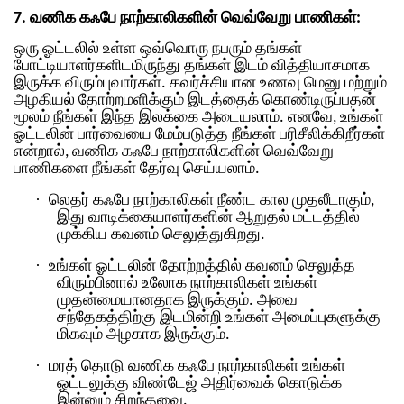
7. வணிக கஃபே நாற்காலிகளின் வெவ்வேறு பாணிகள்:
ஒரு ஓட்டலில் உள்ள ஒவ்வொரு நபரும் தங்கள்
போட்டியாளர்களிடமிருந்து தங்கள் இடம் வித்தியாசமாக
இருக்க விரும்புவார்கள். கவர்ச்சியான உணவு மெனு மற்றும்
அழகியல் தோற்றமளிக்கும் இடத்தைக் கொண்டிருப்பதன்
மூலம் நீங்கள் இந்த இலக்கை அடையலாம். எனவே, உங்கள்
ஓட்டலின் பார்வையை மேம்படுத்த நீங்கள் பரிசீலிக்கிறீர்கள்
என்றால், வணிக கஃபே நாற்காலிகளின் வெவ்வேறு
பாணிகளை நீங்கள் தேர்வு செய்யலாம்.
·
லெதர் கஃபே நாற்காலிகள் நீண்ட கால முதலீடாகும்,
இது வாடிக்கையாளர்களின் ஆறுதல் மட்டத்தில்
முக்கிய கவனம் செலுத்துகிறது.
·
உங்கள் ஓட்டலின் தோற்றத்தில் கவனம் செலுத்த
விரும்பினால் உலோக நாற்காலிகள் உங்கள்
முதன்மையானதாக இருக்கும். அவை
சந்தேகத்திற்கு இடமின்றி உங்கள் அமைப்புகளுக்கு
மிகவும் அழகாக இருக்கும்.
·
மரத் தொடு வணிக கஃபே நாற்காலிகள் உங்கள்
ஓட்டலுக்கு விண்டேஜ் அதிர்வைக் கொடுக்க
இன்னும் சிறந்தவை.