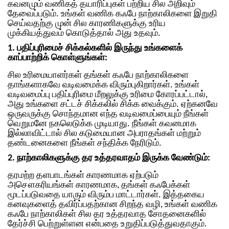
கவனமும் வணிகத் தயாரிப்புகள் பற்றிய சில அறிவும்
தேவைப்படும்.
உங்கள் வணிக கஃபே நாற்காலிகளை இறுதி
செய்வதற்கு முன் சில காரணிகளுக்கு உரிய
முக்கியத்துவம் கொடுத்தால் அது உதவும்.
1. பதிப்புரிமைச் சிக்கல்களில் இருந்து உங்களைக்
காப்பாற்றிக் கொள்ளுங்கள்:
சில உரிமையாளர்கள் தங்கள் கஃபே நாற்காலிகளை
தாங்களாகவே வடிவமைக்க விரும்புகிறார்கள். உங்கள்
வடிவமைப்பு பதிப்புரிமை மீறலுக்கு உரிமை கோரப்பட்டால்,
அது உங்களை சட்டச் சிக்கலில் சிக்க வைக்கும். ஏற்கனவே
ஒருவருக்கு சொந்தமான எந்த வடிவமைப்பையும் நீங்கள்
வெறுமனே நகலெடுக்க முடியாது. நீங்கள் கவனமாக
இல்லாவிட்டால் சில கடுமையான அபராதங்கள் மற்றும்
தண்டனைகளை நீங்கள் சந்திக்க நேரிடும்.
2. நாற்காலிகளுக்கு தர உத்தரவாதம் இருக்க வேண்டும்:
தரமற்ற தளபாடங்கள் காரணமாக ஏற்படும்
அசௌகரியங்கள் காரணமாக, தங்கள் கஃபேக்கள்
மூடப்படுவதை யாரும் விரும்ப மாட்டார்கள். இத்தகைய
கனவுகளைத் தவிர்ப்பதற்கான சிறந்த வழி, உங்கள் வணிக
கஃபே நாற்காலிகள் சில தர உத்தரவாத சோதனைகளில்
தேர்ச்சி பெற்றுள்ளன என்பதை உறுதிப்படுத்துவதாகும்.