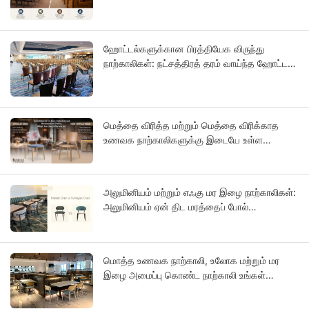
முறை பொருத்தமானது?
ஹோட்டல்களுக்கான பிரத்தியேக விருந்து
நாற்காலிகள்: நட்சத்திரத் தரம் வாய்ந்த ஹோட்டல்
திட்டங்களுக்கான OEM வழிகாட்டி
மெத்தை விரித்த மற்றும் மெத்தை விரிக்காத
உணவக நாற்காலிகளுக்கு இடையே உள்ள
வேறுபாடுகள் என்ன?
அலுமினியம் மற்றும் எஃகு மர இழை நாற்காலிகள்:
அலுமினியம் ஏன் திட மரத்தைப் போல்
தோற்றமளிக்கிறது?
மொத்த உணவக நாற்காலி, உலோக மற்றும் மர
இழை அமைப்பு கொண்ட நாற்காலி உங்கள்
வணிகத்தின் எதிர்காலமாக ஏன் அமையலாம்?