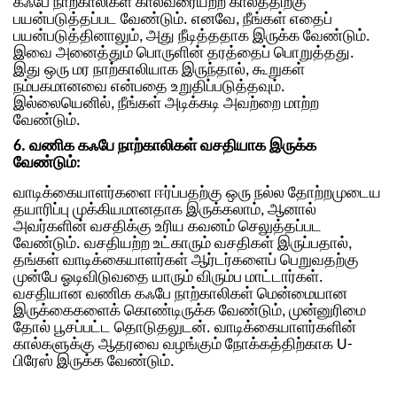
கஃபே நாற்காலிகள் காலவரையற்ற காலத்திற்கு
பயன்படுத்தப்பட வேண்டும். எனவே, நீங்கள் எதைப்
பயன்படுத்தினாலும், அது நீடித்ததாக இருக்க வேண்டும்.
இவை அனைத்தும் பொருளின் தரத்தைப் பொறுத்தது.
இது ஒரு மர நாற்காலியாக இருந்தால், கூறுகள்
நம்பகமானவை என்பதை உறுதிப்படுத்தவும்.
இல்லையெனில், நீங்கள் அடிக்கடி அவற்றை மாற்ற
வேண்டும்.
6. வணிக கஃபே நாற்காலிகள் வசதியாக இருக்க
வேண்டும்:
வாடிக்கையாளர்களை ஈர்ப்பதற்கு ஒரு நல்ல தோற்றமுடைய
தயாரிப்பு முக்கியமானதாக இருக்கலாம், ஆனால்
அவர்களின் வசதிக்கு உரிய கவனம் செலுத்தப்பட
வேண்டும். வசதியற்ற உட்காரும் வசதிகள் இருப்பதால்,
தங்கள் வாடிக்கையாளர்கள் ஆர்டர்களைப் பெறுவதற்கு
முன்பே ஓடிவிடுவதை யாரும் விரும்ப மாட்டார்கள்.
வசதியான வணிக கஃபே நாற்காலிகள் மென்மையான
இருக்கைகளைக் கொண்டிருக்க வேண்டும், முன்னுரிமை
தோல் பூசப்பட்ட தொடுதலுடன். வாடிக்கையாளர்களின்
கால்களுக்கு ஆதரவை வழங்கும் நோக்கத்திற்காக U-
பிரேஸ் இருக்க வேண்டும்.