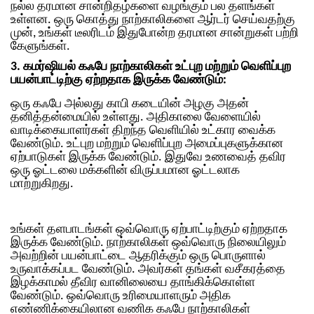
நல்ல தரமான சான்றிதழ்களை வழங்கும் பல தளங்கள்
உள்ளன. ஒரு கொத்து நாற்காலிகளை ஆர்டர் செய்வதற்கு
முன், உங்கள் டீலரிடம் இதுபோன்ற தரமான சான்றுகள் பற்றி
கேளுங்கள்.
3. கமர்ஷியல் கஃபே நாற்காலிகள் உட்புற மற்றும் வெளிப்புற
பயன்பாட்டிற்கு ஏற்றதாக இருக்க வேண்டும்:
ஒரு கஃபே அல்லது காபி கடையின் அழகு அதன்
தனித்தன்மையில் உள்ளது. அதிகாலை வேளையில்
வாடிக்கையாளர்கள் திறந்த வெளியில் உட்கார வைக்க
வேண்டும். உட்புற மற்றும் வெளிப்புற அமைப்புகளுக்கான
ஏற்பாடுகள் இருக்க வேண்டும். இதுவே உணவைத் தவிர
ஒரு ஓட்டலை மக்களின் விருப்பமான ஓட்டலாக
மாற்றுகிறது.
உங்கள் தளபாடங்கள் ஒவ்வொரு ஏற்பாட்டிற்கும் ஏற்றதாக
இருக்க வேண்டும். நாற்காலிகள் ஒவ்வொரு நிலையிலும்
அவற்றின் பயன்பாட்டை ஆதரிக்கும் ஒரு பொருளால்
உருவாக்கப்பட வேண்டும். அவர்கள் தங்கள் வசீகரத்தை
இழக்காமல் தீவிர வானிலையை தாங்கிக்கொள்ள
வேண்டும். ஒவ்வொரு உரிமையாளரும் அதிக
எண்ணிக்கையிலான வணிக கஃபே நாற்காலிகள்