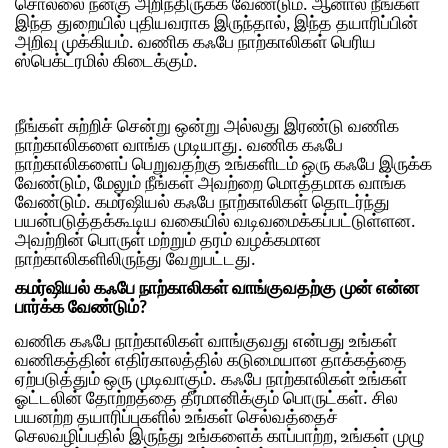
சொல்லை நன்கு அறிந்திருக்க வேண்டும். ஆனால் நீங்கள்
இந்த துறையில் புதியவராக இருந்தால், இந்த தயாரிப்பின்
அறிவு முக்கியம். வணிக கஃபே நாற்காலிகள் பெரிய
ஸ்பெக்ட்ரமில் கிடைக்கும்.
நீங்கள் சுற்றிச் சென்று ஒன்று அல்லது இரண்டு வணிக
நாற்காலிகளை வாங்க முடியாது. வணிக கஃபே
நாற்காலிகளைப் பெறுவதற்கு உங்களிடம் ஒரு கஃபே இருக்க
வேண்டும், மேலும் நீங்கள் அவற்றை மொத்தமாக வாங்க
வேண்டும். கமர்ஷியல் கஃபே நாற்காலிகள் தொடர்ந்து
பயன்படுத்தக்கூடிய வகையில் வடிவமைக்கப்பட்டுள்ளன.
அவற்றின் பொருள் மற்றும் தரம் வழக்கமான
நாற்காலிகளிலிருந்து வேறுபட்டது.
கமர்ஷியல் கஃபே நாற்காலிகள் வாங்குவதற்கு முன் என்ன
பார்க்க வேண்டும்?
வணிக கஃபே நாற்காலிகள் வாங்குவது என்பது உங்கள்
வணிகத்தின் எதிர்காலத்தில் கடுமையான தாக்கத்தை
ஏற்படுத்தும் ஒரு முடிவாகும். கஃபே நாற்காலிகள் உங்கள்
ஓட்டலின் தோற்றத்தை தீர்மானிக்கும் பொருட்கள். சில
பயனற்ற தயாரிப்புகளில் உங்கள் செல்வத்தைச்
செலவழிப்பதில் இருந்து உங்களைக் காப்பாற்ற, உங்கள் முழு