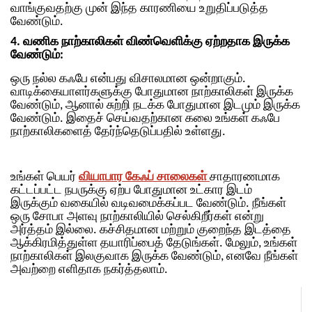
வாங்குவதற்கு முன் இந்த காரணியை உறுதிப்படுத்த
வேண்டும்.
4. வணிக நாற்காலிகள் விண்வெளிக்கு ஏற்றதாக இருக்க
வேண்டும்:
ஒரு நல்ல கஃபே என்பது விசாலமான ஒன்றாகும்.
வாடிக்கையாளர்களுக்கு போதுமான நாற்காலிகள் இருக்க
வேண்டும், ஆனால் சுற்றி நடக்க போதுமான இடமும் இருக்க
வேண்டும். இதைச் செய்வதற்கான கலை உங்கள் கஃபே
நாற்காலிகளைத் தேர்ந்தெடுப்பதில் உள்ளது.
உங்கள் பெயர்
வியாபார கேஃப் சாலைகள்
சாதாரணமாக
கட்டப்பட்ட நபருக்கு ஏற்ப போதுமான உட்கார இடம்
இருக்கும் வகையில் வடிவமைக்கப்பட வேண்டும். நீங்கள்
ஒரு சோபா அளவு நாற்காலியில் செல்கிறீர்கள் என்று
அர்த்தம் இல்லை.
கச்சிதமான மற்றும் குறைந்த இடத்தை
ஆக்கிரமித்துள்ள தயாரிப்பைத் தேடுங்கள். மேலும், உங்கள்
நாற்காலிகள் இலகுவாக இருக்க வேண்டும், எனவே நீங்கள்
அவற்றை எளிதாக நகர்த்தலாம்.