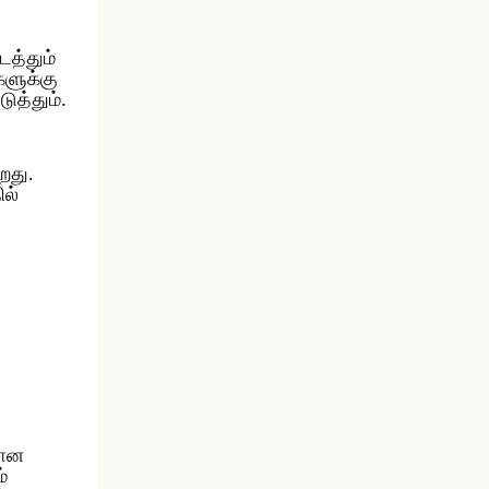
டத்தும்
களுக்கு
ுத்தும்.
றது.
ில்
யான
்