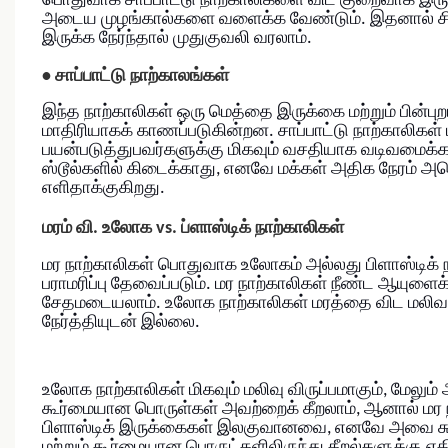
பொதுவாக சாப்பாட்டு நாற்காலிகளை விட குறைவாக இருக்
அடைய முழங்கால்களை வளைக்க வேண்டும். இதனால் சில
இருக்க நேர்ந்தால் முதுகுவலி வரலாம்.
•
சாப்பாட்டு நாற்காலங்கள்
இந்த நாற்காலிகள் ஒரு மெத்தை இருக்கை மற்றும் பின்
மாதிரியாகக் காணப்படுகின்றன.
சாப்பாட்டு நாற்காலிகள
பயன்படுத்துபவர்களுக்கு மிகவும் வசதியாக வடிவமைக்க
ஸ்டூல்களில் கிடைக்காது, எனவே மக்கள் அதிக நேரம் 
எளிதாக்குகிறது.
மரம் வி. உலோக vs. ப்ளாஸ்டிக் நாற்காலிகள்
மர நாற்காலிகள் பொதுவாக உலோகம் அல்லது பிளாஸ்டி
பராமரிப்பு தேவைப்படும். மர நாற்காலிகள் நீண்ட ஆயுளைக
சேதமடையலாம். உலோக நாற்காலிகள் மரத்தை விட மலி
நேர்த்தியுடன் இல்லை.
உலோக நாற்காலிகள் மிகவும் மலிவு விருப்பமாகும், மே
கூர்மையான பொருள்கள் அவற்றைக் கீறலாம், ஆனால் மர
பிளாஸ்டிக் இருக்கைகள் இலகுவானவை, எனவே அவை சுற்றி
மற்றும் கூர்மையான பொருட்களிலிருந்து கீறல்களுக்கு எதிரா