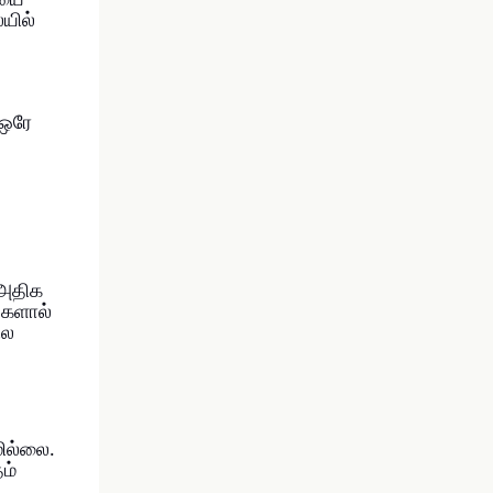
ையை
யில்
 ஒரே
 அதிக
்களால்
ில
ில்லை.
ம்