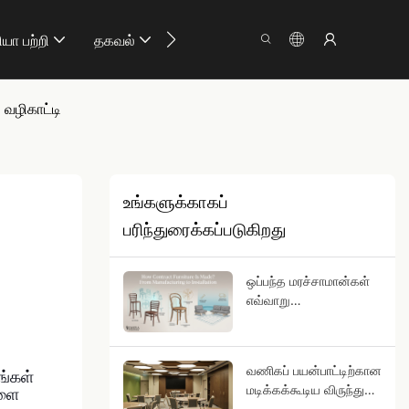
ியா பற்றி
தகவல்
எங்களை தொடர்புக
வழிகாட்டி
உங்களுக்காகப்
பரிந்துரைக்கப்படுகிறது
ஒப்பந்த மரச்சாமான்கள்
எவ்வாறு
தயாரிக்கப்படுகின்றன?
உற்பத்தி முதல் நிறுவுதல்
வரை
வணிகப் பயன்பாட்டிற்கான
ங்கள்
மடிக்கக்கூடிய விருந்து
களை
மேசைகளை எவ்வாறு