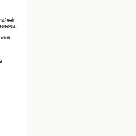
காலிகள்
ியானவை,
பரமான
ு