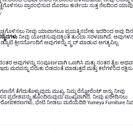
್ತು ನೀರಿನಿಂದ ಅಥವಾ ಕೇವಲ ನೀರಿನಿಂದ ಬಳಸಬಹುದು. ನೀವು ಅದನ್ನು 
ಚ್ಛಗೊಳಿಸಲು ಪ್ರಾರಂಭಿಸುವ ಮೊದಲು ಕುರ್ಚಿಯ ಸುತ್ತ ನೆಲದಿಂದ ಯಾವ
.
 ಸ್ವಚ್ಛಗೊಳಿಸಲು ನೀವು ಯಾವಾಗಲೂ ಪ್ರಯತ್ನಿಸಬೇಕು ಇದರಿಂದ ಅವು ದಿನದ
ಸ್ಥಾನಗಳು
ನೀವು ಯೋಚಿಸುವುದಕ್ಕಿಂತ ತುಂಬಾ ಸರಳವಾಗಿದೆ. ಅವುಗಳನ್
ಯೂಟಿ ಕ್ಲೀನರ್ನೊಂದಿಗೆ ಅವುಗಳನ್ನು ಸ್ಕ್ರಬ್ ಮಾಡುವ ಅಗತ್ಯವಿಲ್ಲ.
 ನಂತರ ಅವುಗಳನ್ನು ಸಂಪೂರ್ಣವಾಗಿ ಒಣಗಿಸಿ ಮತ್ತು ನಂತರ ತೈಲ ಅಥವ
ಇದು ಮರವನ್ನು ಬಿರುಕು ಬಿಡದಂತೆ ಮಾಡುತ್ತದೆ ಮತ್ತು ಕಲೆಗಳಿಂದ ರಕ್ಷಿಸುತ್
ೆಗೆ ತೆಗೆದುಕೊಳ್ಳುವುದು ಮುಖ್ಯ. ನಿಮ್ಮ ರೆಸ್ಟೋರೆಂಟ್ ಅನ್ನು ನೀವು
ನ ಪ್ರದೇಶವನ್ನು ಹೊಂದಿರುವುದು ಮುಖ್ಯವಾಗಿದೆ. ನೀವು ಖರೀದಿಸಲು
ಪಕರಣಗಳು, ಭೇಟಿ ನೀಡಲು ಮರೆಯದಿರಿ Yumeya Furniture ನಿಮ್ಮ