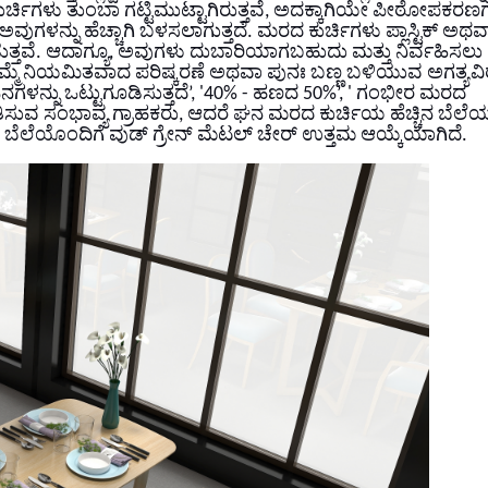
್ಚಿಗಳು ತುಂಬಾ ಗಟ್ಟಿಮುಟ್ಟಾಗಿರುತ್ತವೆ, ಅದಕ್ಕಾಗಿಯೇ ಪೀಠೋಪಕರಣಗಳಿಗ
ವುಗಳನ್ನು ಹೆಚ್ಚಾಗಿ ಬಳಸಲಾಗುತ್ತದೆ. ಮರದ ಕುರ್ಚಿಗಳು ಪ್ಲಾಸ್ಟಿಕ್ ಅಥವ
ತ್ತವೆ. ಆದಾಗ್ಯೂ, ಅವುಗಳು ದುಬಾರಿಯಾಗಬಹುದು ಮತ್ತು ನಿರ್ವಹಿಸಲು
್ಮೆ ನಿಯಮಿತವಾದ ಪರಿಷ್ಕರಣೆ ಅಥವಾ ಪುನಃ ಬಣ್ಣ ಬಳಿಯುವ ಅಗತ್ಯವಿರು
ನ್ನು ಒಟ್ಟುಗೂಡಿಸುತ್ತದೆ’, '40% - ಹಣದ 50%’, ' ಗಂಭೀರ ಮರದ
ುತಿಸುವ ಸಂಭಾವ್ಯ ಗ್ರಾಹಕರು, ಆದರೆ ಘನ ಮರದ ಕುರ್ಚಿಯ ಹೆಚ್ಚಿನ ಬೆಲೆಯ
ಬೆಲೆಯೊಂದಿಗೆ ವುಡ್ ಗ್ರೇನ್ ಮೆಟಲ್ ಚೇರ್ ಉತ್ತಮ ಆಯ್ಕೆಯಾಗಿದೆ.