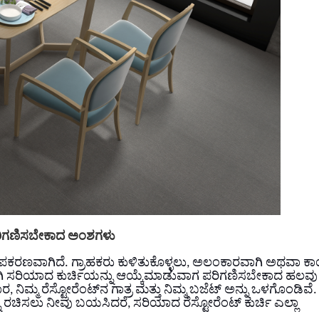
: ಪರಿಗಣಿಸಬೇಕಾದ ಅಂಶಗಳು
ಪೀಠೋಪಕರಣವಾಗಿದೆ. ಗ್ರಾಹಕರು ಕುಳಿತುಕೊಳ್ಳಲು, ಅಲಂಕಾರವಾಗಿ ಅಥವಾ 
್ಕಾಗಿ ಸರಿಯಾದ ಕುರ್ಚಿಯನ್ನು ಆಯ್ಕೆಮಾಡುವಾಗ ಪರಿಗಣಿಸಬೇಕಾದ ಹಲವು
ಿಮ್ಮ ರೆಸ್ಟೋರೆಂಟ್‌ನ ಗಾತ್ರ ಮತ್ತು ನಿಮ್ಮ ಬಜೆಟ್ ಅನ್ನು ಒಳಗೊಂಡಿವೆ. 
ರಚಿಸಲು ನೀವು ಬಯಸಿದರೆ, ಸರಿಯಾದ ರೆಸ್ಟೋರೆಂಟ್ ಕುರ್ಚಿ ಎಲ್ಲಾ