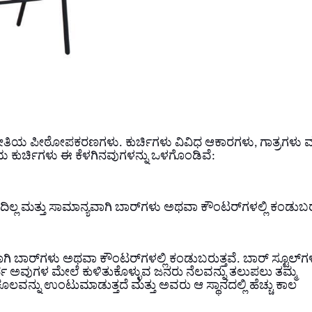
ೀತಿಯ ಪೀಠೋಪಕರಣಗಳು. ಕುರ್ಚಿಗಳು ವಿವಿಧ ಆಕಾರಗಳು, ಗಾತ್ರಗಳು ಮತ
ೀತಿಯ ಕುರ್ಚಿಗಳು ಈ ಕೆಳಗಿನವುಗಳನ್ನು ಒಳಗೊಂಡಿವೆ:
ುದಿಲ್ಲ ಮತ್ತು ಸಾಮಾನ್ಯವಾಗಿ ಬಾರ್‌ಗಳು ಅಥವಾ ಕೌಂಟರ್‌ಗಳಲ್ಲಿ ಕಂಡುಬರು
್ಯವಾಗಿ ಬಾರ್‌ಗಳು ಅಥವಾ ಕೌಂಟರ್‌ಗಳಲ್ಲಿ ಕಂಡುಬರುತ್ತವೆ. ಬಾರ್ ಸ್ಟೂಲ್‌ಗ
ರ್ಥ ಅವುಗಳ ಮೇಲೆ ಕುಳಿತುಕೊಳ್ಳುವ ಜನರು ನೆಲವನ್ನು ತಲುಪಲು ತಮ್ಮ
ೂಲವನ್ನು ಉಂಟುಮಾಡುತ್ತದೆ ಮತ್ತು ಅವರು ಆ ಸ್ಥಾನದಲ್ಲಿ ಹೆಚ್ಚು ಕಾಲ