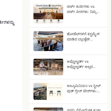
ಚರ್ಚ್ ಕುರ್ಚಿಗಳು vs.
ಚರ್ಚ್ ಪೀಠಗಳು: ನಿಮ್ಮ
ಸಭೆಗೆ ಯಾವ ಆಸನ
.
ಸರಿಯಾಗಿದೆ?
ಚಿಗಳನ್ನು
ಹೋಟೆಲ್‌ಗಳಿಗೆ ಕಸ್ಟಮೈಸ್
ಮಾಡಿದ ಬ್ಯಾಂಕ್ವೆಟ್
ಚೇರ್‌ಗಳು: ಸ್ಟಾರ್-ರೇಟೆಡ್
ಹೋಟೆಲ್ ಯೋಜನೆಗಳಿಗಾಗಿ
OEM ಮಾರ್ಗದರ್ಶಿ
ಅಪ್ಹೋಲ್ಟರ್ಡ್ vs
ಅಪ್ಹೋಲ್ಟರ್ಡ್ ಅಲ್ಲದ
ರೆಸ್ಟೋರೆಂಟ್ ಕುರ್ಚಿಗಳು,
ವ್ಯತ್ಯಾಸಗಳೇನು?
ಅಲ್ಯೂಮಿನಿಯಂ vs ಸ್ಟೀಲ್
ವುಡ್ ಗ್ರೇನ್ ಚೇರ್‌ಗಳು:
ಅಲ್ಯೂಮಿನಿಯಂ ಏಕೆ ಘನ
ಮರದಂತೆ ಕಾಣುತ್ತದೆ?
ಸಗಟು ರೆಸ್ಟೋರೆಂಟ್ ಕುರ್ಚಿ,