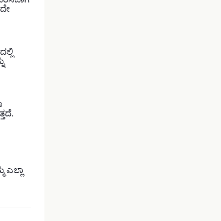
ಒರೆಸಿದಾಗ
ುದೇ
ಲ್ಲಿ
ನು
ಾ
ತದೆ.
 ಎಲ್ಲಾ