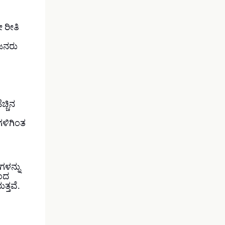
 ರೀತಿ
 ಜನರು
ಚ್ಚಿನ
ಳಿಗಿಂತ
ಗಳನ್ನು
ಿಂದ
ತ್ತವೆ.