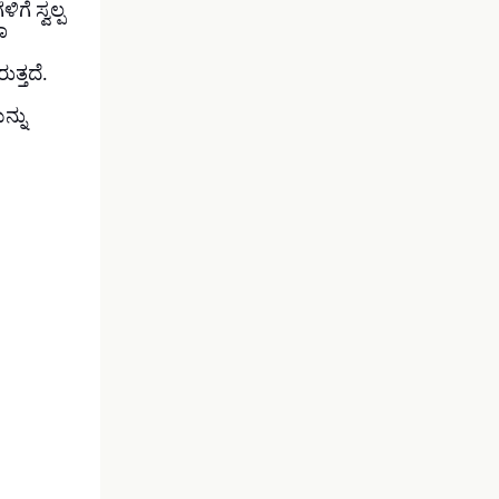
ೆ ಸ್ವಲ್ಪ
ಾ
ತ್ತದೆ.
ನ್ನು