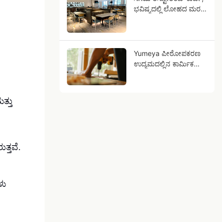
ಭವಿಷ್ಯದಲ್ಲಿ ಲೋಹದ ಮರದ
ಧಾನ್ಯಗಳು ನಿಮ್ಮ
ವ್ಯವಹಾರವಾಗಬಹುದು ಏಕೆ?
Yumeya ಪೀಠೋಪಕರಣ
ಉದ್ಯಮದಲ್ಲಿನ ಕಾರ್ಮಿಕ
ಸವಾಲುಗಳನ್ನು ನಿಭಾಯಿಸಲು
ಉತ್ಪನ್ನಗಳು ನಿಮಗೆ ಸಹಾಯ
ಮಾಡುತ್ತವೆ.
್ತು
ತ್ತವೆ.
ಳು