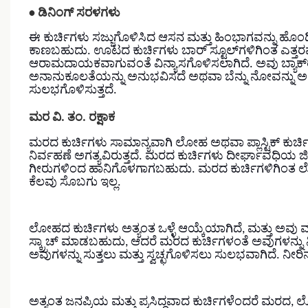
•
ಡಿನಿಂಗ್ ಸರಳಗಳು
ಈ ಕುರ್ಚಿಗಳು ಸಜ್ಜುಗೊಳಿಸಿದ ಆಸನ ಮತ್ತು ಹಿಂಭಾಗವನ್ನು ಹೊ
ಕಾಣಬಹುದು.
ಊಟದ ಕುರ್ಚಿಗಳು ಬಾರ್ ಸ್ಟೂಲ್‌ಗಳಿಗಿಂತ ಎತ್ತರವಾ
ಆರಾಮದಾಯಕವಾಗುವಂತೆ ವಿನ್ಯಾಸಗೊಳಿಸಲಾಗಿದೆ. ಅವು ಬ್ಯಾಕ್‌ರೆಸ್ಟ್
ಅನಾನುಕೂಲತೆಯನ್ನು ಅನುಭವಿಸದೆ ಅಥವಾ ಬೆನ್ನು ನೋವನ್ನು ಅನ
ಸುಲಭಗೊಳಿಸುತ್ತದೆ.
ಮರ ವಿ. ತಂ. ರಕ್ಷಾಕ
ಮರದ ಕುರ್ಚಿಗಳು ಸಾಮಾನ್ಯವಾಗಿ ಲೋಹ ಅಥವಾ ಪ್ಲಾಸ್ಟಿಕ್ ಕುರ್ಚಿಗಳಿ
ನಿರ್ವಹಣೆ ಅಗತ್ಯವಿರುತ್ತದೆ. ಮರದ ಕುರ್ಚಿಗಳು ದೀರ್ಘಾವಧಿಯ ಜ
ಗೀರುಗಳಿಂದ ಹಾನಿಗೊಳಗಾಗಬಹುದು. ಮರದ ಕುರ್ಚಿಗಳಿಗಿಂತ ಲ
ಕೆಲವು ಸೊಬಗು ಇಲ್ಲ.
ಲೋಹದ ಕುರ್ಚಿಗಳು ಅತ್ಯಂತ ಒಳ್ಳೆ ಆಯ್ಕೆಯಾಗಿದೆ, ಮತ್ತು ಅವು ಮೂ
ಸ್ಕ್ರಾಚ್ ಮಾಡಬಹುದು, ಆದರೆ ಮರದ ಕುರ್ಚಿಗಳಂತೆ ಅವುಗಳನ್ನು ನಿರ್
ಅವುಗಳನ್ನು ಸುತ್ತಲು ಮತ್ತು ಸ್ವಚ್ಛಗೊಳಿಸಲು ಸುಲಭವಾಗಿದೆ. ನೀರಿ
ಅತ್ಯಂತ ಜನಪ್ರಿಯ ಮತ್ತು ಪ್ರಸಿದ್ಧವಾದ ಕುರ್ಚಿಗಳೆಂದರೆ ಮರದ, ಲೋ