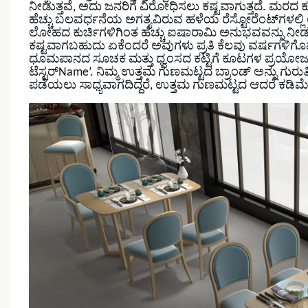
ನೀಡುತ್ತವೆ, ಅದು ಜನರಿಗೆ ವಿರೋಧಿಸಲು ಕಷ್ಟವಾಗುತ್ತದೆ.
ಮರದ ಕುರ
ಹೆಚ್ಚು ಬಲವರ್ಧನೆಯ ಅಗತ್ಯವಿರುವ ಹಳೆಯ ರೆಸ್ಟೋರೆಂಟ್‌ಗಳಲ್ಲಿ ಅ
ಲೋಹದ ಕುರ್ಚಿಗಳಿಗಿಂತ ಹೆಚ್ಚು ಐಷಾರಾಮಿ ಅನುಭವವನ್ನು ನೀಡು
ಕಷ್ಟವಾಗಬಹುದು ಏಕೆಂದರೆ ಅವುಗಳು ಪ್ರತಿ ಕೆಲವು ವರ್ಷಗಳಿಗೊಮ
ಧೂಮಪಾನದ ಸೂಚಕ ಮತ್ತು ಧ್ವಂಸದ ಕಟ್ಟಿಗೆ ಕೂಟಗಳ ಪ್ರಯೋಜನಗಳ
ಟೆಸ್ಟರ್Name’. ನಿಮ್ಮ ಉತ್ತಮ ಗುಣಮಟ್ಟದ ಬ್ರಾಂಡ್ ಅನ್ನು ಗುರ
ಪಡೆಯಲು ಸಾಧ್ಯವಾಗದಿದ್ದರೆ, ಉತ್ತಮ ಗುಣಮಟ್ಟದ ಆದರೆ ಕಡಿಮೆ 