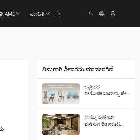
ಗೆNAME
ಮಾಹಿತಿ
ನಮ್ಮನ್ನು ಸಂಪರ್ಕಿಸು
ನಿಮಗಾಗಿ ಶಿಫಾರಸು ಮಾಡಲಾಗಿದೆ
ಒಪ್ಪಂದದ
ಪೀಠೋಪಕರಣಗಳನ್ನು ಹೇಗೆ
ತಯಾರಿಸಲಾಗುತ್ತದೆ?
ತಯಾರಿಕೆಯಿಂದ
ಅನುಸ್ಥಾಪನೆಯವರೆಗೆ
ವಾಣಿಜ್ಯ ಬಳಕೆಗಾಗಿ
ಮಡಿಸುವ ಔತಣಕೂಟ
ತಮ
ಮೇಜುಗಳನ್ನು ಹೇಗೆ
ಆರಿಸುವುದು?