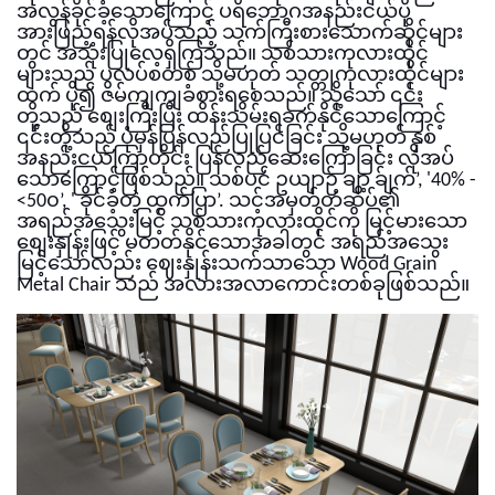
အလွန်ခိုင်ခံ့သောကြောင့် ပရိဘောဂအနည်းငယ်ပို
အားဖြည့်ရန်လိုအပ်သည့် သက်ကြီးစားသောက်ဆိုင်များ
တွင် အသုံးပြုလေ့ရှိကြသည်။ သစ်သားကုလားထိုင်
များသည် ပလပ်စတစ် သို့မဟုတ် သတ္တုကုလားထိုင်များ
ထက် ပို၍ ဇိမ်ကျကျခံစားရစေသည်။ သို့သော် ၎င်း
တို့သည် စျေးကြီးပြီး ထိန်းသိမ်းရခက်နိုင်သောကြောင့်
၎င်းတို့သည် ပုံမှန်ပြန်လည်ပြုပြင်ခြင်း သို့မဟုတ် နှစ်
အနည်းငယ်ကြာတိုင်း ပြန်လည်ဆေးကြောခြင်း လိုအပ်
သောကြောင့်ဖြစ်သည်။ သစ်ပင် ဥယျာဉ် ချာ့ ခ်ျက်’, '40% -
<50၀’, ' ခိုင်ခံ့တဲ့ ထွက်ပြာ’. သင့်အမှတ်တံဆိပ်၏
အရည်အသွေးမြင့် သစ်သားကုလားထိုင်ကို မြင့်မားသော
စျေးနှုန်းဖြင့် မတတ်နိုင်သောအခါတွင် အရည်အသွေး
မြင့်သော်လည်း ဈေးနှုန်းသက်သာသော Wood Grain
Metal Chair သည် အလားအလာကောင်းတစ်ခုဖြစ်သည်။