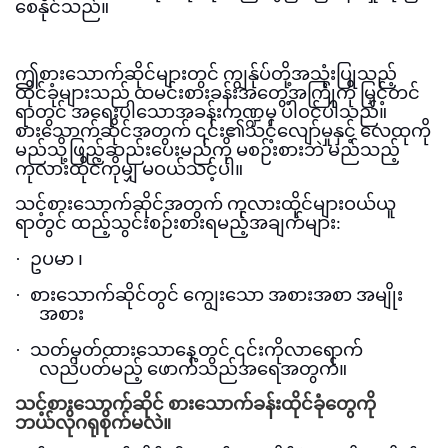
စေနိုင်သည်။
ဤစားသောက်ဆိုင်များတွင် ကျွန်ုပ်တို့အသုံးပြုသည့်
ထိုင်ခုံများသည် ထမင်းစားခန်းအတွေ့အကြုံကို မြှင့်တင်
ရာတွင် အရေးပါသောအခန်းကဏ္ဍမှ ပါဝင်ပါသည်။
စားသောက်ဆိုင်အတွက် ၎င်း၏သင့်လျော်မှုနှင့် လေထုကို
မည်သို့ဖြည့်ဆည်းပေးမည်ကို မစဉ်းစားဘဲ မည်သည့်
ကုလားထိုင်ကိုမျှ မဝယ်သင့်ပါ။
သင့်စားသောက်ဆိုင်အတွက် ကုလားထိုင်များဝယ်ယူ
ရာတွင် ထည့်သွင်းစဉ်းစားရမည့်အချက်များ:
·
ဥပမာ ၊
·
စားသောက်ဆိုင်တွင် ကျွေးသော အစားအစာ အမျိုး
အစား
·
သတ်မှတ်ထားသောနေ့တွင် ၎င်းကိုလာရောက်
လည်ပတ်မည့် ဖောက်သည်အရေအတွက်။
သင့်စားသောက်ဆိုင် စားသောက်ခန်းထိုင်ခုံတွေကို
ဘယ်လိုဂရုစိုက်မလဲ။