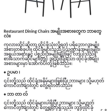
Restaurant Dining Chairs အမျိုးအစားတွေက ဘာတွေ
လဲ။
ကုလားထိုင်ဆိုတာ ထိုင်ဖို့သုံးလို့ရတဲ့ ပရိဘောဂအမျိုး
အစားတစ်ခုပါ။ ထိုင်ခုံများသည် ပုံသဏ္ဍာန်အမျိုးမျိုး၊
အရွယ်အစားနှင့် ပစ္စည်းအမျိုးမျိုးဖြင့် လာပါသည်။
စားသောက်ဆိုင်များတွင် အသုံးပြုသော ထိုင်ခုံအမျိုး
အစားများမှာ အောက်ပါတို့ဖြစ်သည်။:
•
ဥပမာ ၊
၎င်းတို့သည် ထိုင်ခုံအနိမ့်များဖြစ်ပြီး ဘားများ သို့မဟုတ်
ကောင်တာများတွင် တွေ့ရတတ်သည်။
•
ဘာ တာ လ်
၎င်းတို့သည် ထိုင်ခုံများပါရှိပြီး ဘားများ သို့မဟုတ်
ကောင်တာများတွင် တွေ့ရလေ့ရှိသည်။ ဘားထိုင်ခုံ