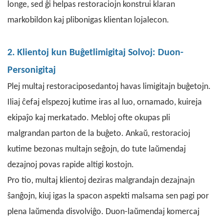
longe, sed ĝi helpas restoraciojn konstrui klaran
markobildon kaj plibonigas klientan lojalecon.
2. Klientoj kun Buĝetlimigitaj Solvoj: Duon-
Personigitaj
Plej multaj restoraciposedantoj havas limigitajn buĝetojn.
Iliaj ĉefaj elspezoj kutime iras al luo, ornamado, kuireja
ekipaĵo kaj merkatado. Mebloj ofte okupas pli
malgrandan parton de la buĝeto. Ankaŭ, restoracioj
kutime bezonas multajn seĝojn, do tute laŭmendaj
dezajnoj povas rapide altigi kostojn.
Pro tio, multaj klientoj deziras malgrandajn dezajnajn
ŝanĝojn, kiuj igas la spacon aspekti malsama sen pagi por
plena laŭmenda disvolviĝo.
Duon-laŭmendaj
komercaj