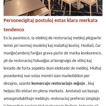
Personecigitaj postuloj estas klara merkata
tendenco
En la pasinteco, la elektoj de restoraciaj mebloj plejparte
temis pri normaj modeloj kaj malaltaj kostoj. Hodiaŭ, ĉar
manĝoĉambroj fariĝas grava parto de marka konkurenco,
pli da restoracioj fokusiĝas al kongruigo de stiloj kaj
kreado de forta aspekto dum elektado de mebloj. Multaj
posedantoj nun volas montri sian markobildon per
dezajno, uzante
komercajn restoraciajn seĝojn
, kiuj
helpas ilin elstari en plena merkato. Anstataŭ uzi bazajn
amasproduktitajn meblojn, restoracioj preferas simplajn