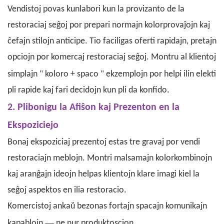
Vendistoj povas kunlabori kun la provizanto de la
restoraciaj seĝoj por prepari normajn kolorprovaĵojn kaj
ĉefajn stilojn anticipe. Tio faciligas oferti rapidajn, pretajn
opciojn por komercaj restoraciaj seĝoj.
Montru al klientoj
"
"
simplajn
koloro + spaco
ekzemplojn por helpi ilin elekti
pli rapide kaj fari decidojn kun pli da konfido.
2. Plibonigu la Afiŝon kaj Prezenton en la
Ekspoziciejo
Bonaj ekspoziciaj prezentoj estas tre gravaj por vendi
restoraciajn meblojn. Montri malsamajn kolorkombinojn
kaj aranĝajn ideojn helpas klientojn klare imagi kiel la
seĝoj aspektos en ilia restoracio.
Komercistoj ankaŭ bezonas fortajn spacajn komunikajn
—
kapablojn
ne nur produktoscion.