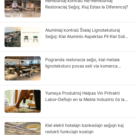
Remburitaj kontraŭ Ne-Remburitaj
Restoraciaj Seĝoj, Kiuj Estas la Diferencoj?
Aluminiaj kontraŭ Ŝtalaj Lignoteksturaj
Seĝoj: Kial Aluminio Aspektas Pli Kiel Solida
Ligno?
Pogranda restoracia seĝo, kial metala
lignoteksturo povas esti via komerca
estonteco?
Yumeya Produktoj Helpas Vin Pritrakti
Labor-Defiojn en la Mebla Industrio ĉe la
Fonto
Kiel elekti hotelajn bankedajn seĝojn kaj
redukti funkciajn kostojn