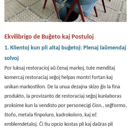
Ekvilibrigo de Buĝeto kaj Postuloj
1. Klientoj kun pli altaj buĝetoj: Plenaj laŭmendaj
solvoj
Por luksaj restoracioj aŭ ĉenaj markoj, tute menditaj
komercaj restoraciaj seĝoj helpas montri fortan kaj
unikan markostilon. De la unua dezajna skizo ĝis la fina
produkto, la provizanto de restoraciaj seĝoj kunlaboras
proksime kun la vendisto por personecigi ĉion.
,
seĝformo,
ŝtofo, metala finpoluro, kadrokoloro, kaj eĉ
emblemdetaloj. Ĉi tiu opcio kostas pli kaj daŭras pli