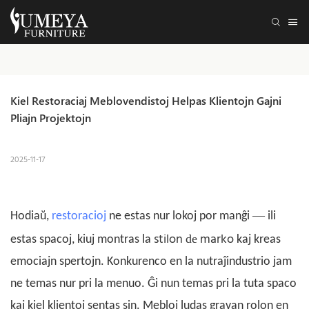
Kiel Restoraciaj Meblovendistoj Helpas Klientojn Gajni 
Pliajn Projektojn
2025-11-17
—
Hodiaŭ,
restoracioj
ne estas nur lokoj por manĝi
ili
stilon
marko
de
estas spacoj, kiuj montras la
kaj kreas
emociajn spertojn. Konkurenco en la nutraĵindustrio jam
ne temas nur pri la menuo. Ĝi nun temas pri la tuta spaco
kaj kiel klientoj sentas sin. Mebloj ludas gravan rolon en