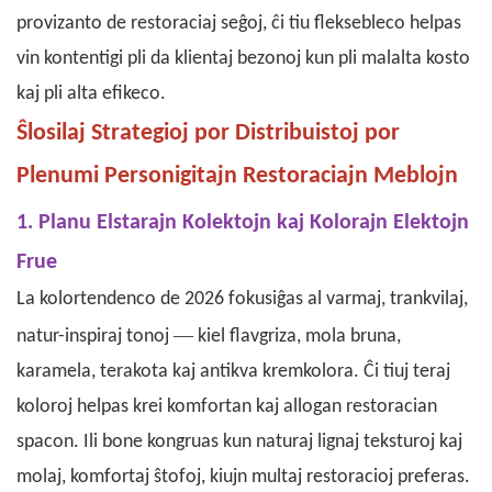
provizanto de restoraciaj seĝoj, ĉi tiu fleksebleco helpas
vin kontentigi pli da klientaj bezonoj kun pli malalta kosto
kaj pli alta efikeco.
Ŝlosilaj Strategioj por Distribuistoj por
Plenumi Personigitajn Restoraciajn Meblojn
1. Planu Elstarajn Kolektojn kaj Kolorajn Elektojn
Frue
La kolortendenco de 2026 fokusiĝas al varmaj, trankvilaj,
—
natur-inspiraj tonoj
kiel flavgriza, mola bruna,
karamela, terakota kaj antikva kremkolora. Ĉi tiuj teraj
koloroj helpas krei komfortan kaj allogan restoracian
spacon. Ili bone kongruas kun naturaj lignaj teksturoj kaj
molaj, komfortaj ŝtofoj, kiujn multaj restoracioj preferas.