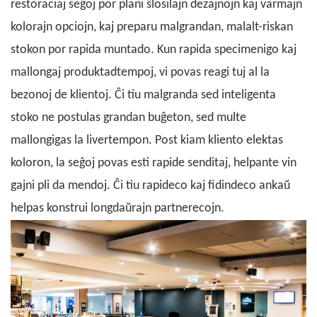
restoraciaj seĝoj por plani ŝlosilajn dezajnojn kaj varmajn
kolorajn opciojn, kaj preparu malgrandan, malalt-riskan
stokon por rapida muntado. Kun rapida specimenigo kaj
mallongaj produktadtempoj, vi povas reagi tuj al la
bezonoj de klientoj. Ĉi tiu malgranda sed inteligenta
stoko ne postulas grandan buĝeton, sed multe
mallongigas la livertempon.
Post kiam kliento elektas
koloron, la seĝoj povas esti rapide senditaj, helpante vin
gajni pli da mendoj. Ĉi tiu rapideco kaj fidindeco ankaŭ
helpas konstrui longdaŭrajn partnerecojn.