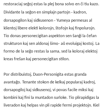
restoraciaj seĝoj
estas la plej bona solvo en ĉi tiu kazo.
-
Dividante la seĝon en simplajn partojn
kadron,
-
dorsapogilon kaj sidkusenon
Yumeya permesas al
klientoj libere elekti kolorojn, ŝtofojn kaj finpolurojn.
Tio donas personecigitan aspekton sen ŝanĝi la ĉefan
strukturon kaj sen aldonaj ŝimo- aŭ evoluigaj kostoj. La
formo de la seĝo restas la sama, sed la koloraj elektoj
kreas freŝan kaj personecigitan stilon.
Por distribuistoj, Duon-Personigita estas granda
avantaĝo. Tenante stokon de kelkaj popularaj kadroj,
dorsapogiloj kaj sidkusenoj, vi povas facile miksi kaj
kombini kaj fini la muntadon surloke. Tio plirapidigas la
liveradon kaj helpas vin pli rapide fermi projektojn. Kiel