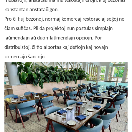
meblarojn, anstataŭ malmultekostajn erojn, kiuj bezonas
konstantan anstataŭigon.
Pro ĉi tiuj bezonoj, normaj
komercaj restoraciaj seĝoj
ne
ĉiam sufiĉas. Pli da projektoj nun postulas simplajn
laŭmendajn aŭ duon-laŭmendajn opciojn. Por
distribuistoj, ĉi tio alportas kaj defiojn kaj novajn
komercajn ŝancojn.