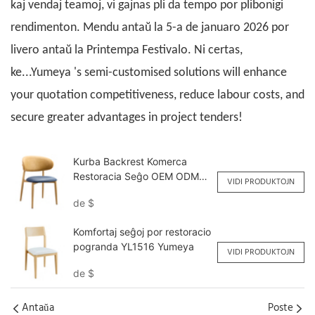
kaj vendaj teamoj, vi gajnas pli da tempo por plibonigi
rendimenton. Mendu antaŭ la 5-a de januaro 2026 por
livero antaŭ la Printempa Festivalo. Ni certas,
ke...
Yumeya
's semi-customised solutions will enhance
your quotation competitiveness, reduce labour costs, and
secure greater advantages in project tenders!
Kurba Backrest Komerca
Restoracia Seĝo OEM ODM
VIDI PRODUKTOJN
YL1645 Yumeya
de
$
Komfortaj seĝoj por restoracio
pogranda YL1516 Yumeya
VIDI PRODUKTOJN
de
$
Antaŭa
Poste