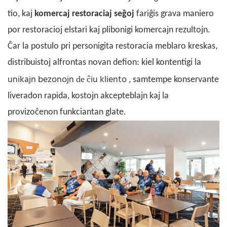
tio, kaj
komercaj restoraciaj seĝoj
fariĝis grava maniero
por restoracioj elstari kaj plibonigi komercajn rezultojn.
Ĉar la postulo pri personigita restoracia meblaro kreskas,
distribuistoj alfrontas novan defion: kiel kontentigi la
unikajn bezonojn
ĉiu kliento
de
, samtempe konservante
liveradon rapida, kostojn akcepteblajn kaj la
provizoĉenon funkciantan glate.