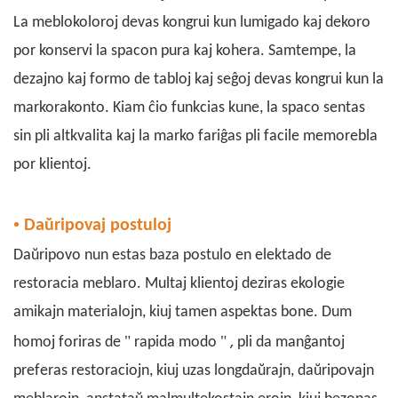
La meblokoloroj devas kongrui kun lumigado kaj dekoro
por konservi la spacon pura kaj kohera. Samtempe, la
dezajno kaj formo de tabloj kaj seĝoj devas kongrui kun la
markorakonto. Kiam ĉio funkcias kune, la spaco sentas
sin pli altkvalita kaj la marko fariĝas pli facile memorebla
por klientoj.
•
Daŭripovaj postuloj
Daŭripovo nun estas baza postulo en elektado de
restoracia meblaro. Multaj klientoj deziras ekologie
amikajn materialojn, kiuj tamen aspektas bone. Dum
,
"
"
homoj foriras de
rapida modo
pli da manĝantoj
preferas restoraciojn, kiuj uzas longdaŭrajn, daŭripovajn