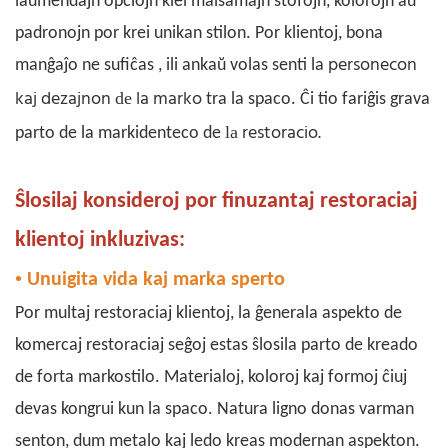
laŭmendajn opciojn kiel malsamajn ŝtofojn, kolorojn aŭ
padronojn por krei unikan stilon. Por klientoj, bona
personecon
manĝaĵo ne sufiĉas
,
ili ankaŭ volas senti la
kaj dezajnon
la marko
de
tra la spaco. Ĉi tio fariĝis grava
restoracio.
la
parto de la
markidenteco de
Ŝlosilaj konsideroj por finuzantaj restoraciaj
klientoj inkluzivas:
•
Unuigita vida kaj marka sperto
Por multaj restoraciaj klientoj, la ĝenerala aspekto de
komercaj restoraciaj seĝoj
estas ŝlosila parto de kreado
de forta markostilo. Materialoj, koloroj kaj formoj ĉiuj
devas kongrui kun la spaco. Natura ligno donas varman
senton, dum metalo kaj ledo kreas modernan aspekton.