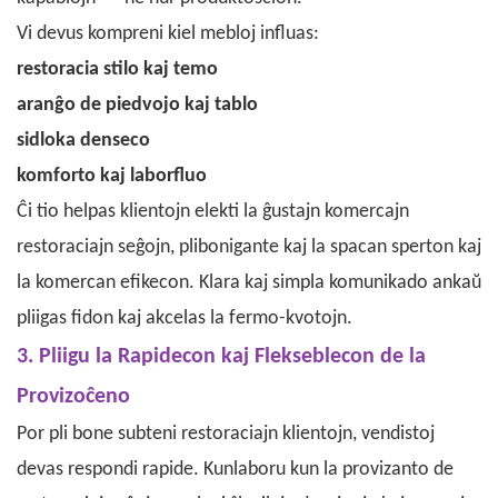
Vi devus kompreni kiel mebloj influas:
restoracia stilo kaj temo
aranĝo de piedvojo kaj tablo
sidloka denseco
komforto kaj laborfluo
Ĉi tio helpas klientojn elekti la ĝustajn komercajn
restoraciajn seĝojn, plibonigante kaj la spacan sperton kaj
la komercan efikecon. Klara kaj simpla komunikado ankaŭ
pliigas fidon kaj akcelas la fermo-kvotojn.
3. Pliigu la Rapidecon kaj Flekseblecon de la
Provizoĉeno
Por pli bone subteni restoraciajn klientojn, vendistoj
devas respondi rapide. Kunlaboru kun la provizanto de