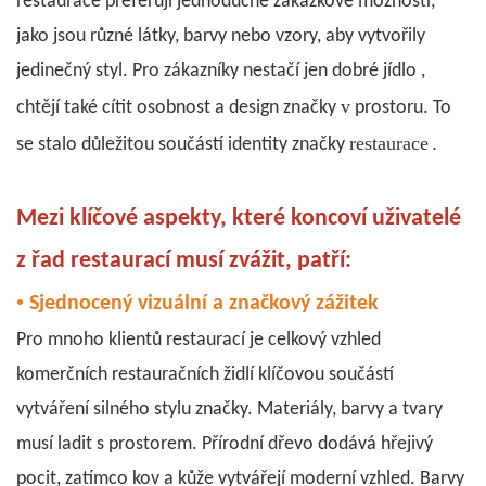
restaurace preferují jednoduché zakázkové možnosti,
jako jsou různé látky, barvy nebo vzory, aby vytvořily
jedinečný styl. Pro zákazníky nestačí jen dobré jídlo
,
v
chtějí také cítit osobnost a design značky
prostoru. To
.
restaurace
se stalo důležitou součástí
identity značky
Mezi klíčové aspekty, které koncoví uživatelé
z řad restaurací musí zvážit, patří:
•
Sjednocený vizuální a značkový zážitek
Pro mnoho klientů restaurací je celkový vzhled
komerčních restauračních židlí
klíčovou součástí
vytváření silného stylu značky. Materiály, barvy a tvary
musí ladit s prostorem. Přírodní dřevo dodává hřejivý
pocit, zatímco kov a kůže vytvářejí moderní vzhled. Barvy