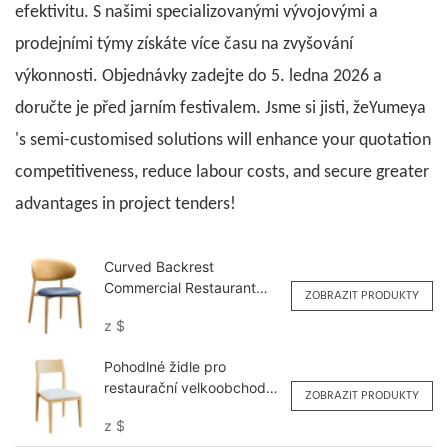
efektivitu. S našimi specializovanými vývojovými a
prodejními týmy získáte více času na zvyšování
výkonnosti. Objednávky zadejte do 5. ledna 2026 a
doručte je před jarním festivalem. Jsme si jisti, že
Yumeya
's semi-customised solutions will enhance your quotation
competitiveness, reduce labour costs, and secure greater
advantages in project tenders!
Curved Backrest
Commercial Restaurant
ZOBRAZIT PRODUKTY
Chair OEM ODM YL1645
z
$
Yumeya
Pohodlné židle pro
restaurační velkoobchod
ZOBRAZIT PRODUKTY
YL1516 Yumeya
z
$