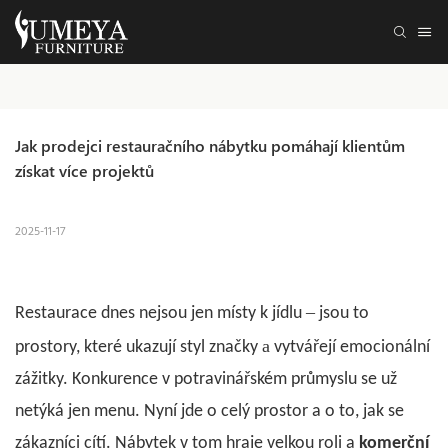
Jak prodejci restauračního nábytku pomáhají klientům 
získat více projektů
2025-11-17
–
Restaurace dnes nejsou jen místy k jídlu
jsou to
a
prostory, které ukazují styl značky
vytvářejí emocionální
zážitky. Konkurence v potravinářském průmyslu se už
netýká jen menu. Nyní jde o celý prostor a o to, jak se
zákazníci cítí. Nábytek v tom hraje velkou roli a
komerční