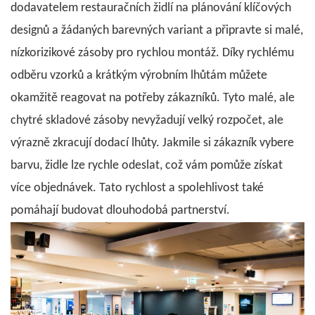
dodavatelem restauračních židlí na plánování klíčových
designů a žádaných barevných variant a připravte si malé,
nízkorizikové zásoby pro rychlou montáž. Díky rychlému
odběru vzorků a krátkým výrobním lhůtám můžete
okamžitě reagovat na potřeby zákazníků. Tyto malé, ale
chytré skladové zásoby nevyžadují velký rozpočet, ale
výrazně zkracují dodací lhůty.
Jakmile si zákazník vybere
barvu, židle lze rychle odeslat, což vám pomůže získat
více objednávek. Tato rychlost a spolehlivost také
pomáhají budovat dlouhodobá partnerství.