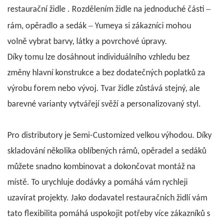
–
restaurační židle
. Rozdělením židle na jednoduché části
–
rám, opěradlo a sedák
Yumeya si zákazníci mohou
volně vybrat barvy, látky a povrchové úpravy.
Díky tomu lze dosáhnout individuálního vzhledu bez
změny hlavní konstrukce a bez dodatečných poplatků za
výrobu forem nebo vývoj. Tvar židle zůstává stejný, ale
barevné varianty vytvářejí svěží a personalizovaný styl.
Pro distributory je Semi-Customized velkou výhodou. Díky
skladování několika oblíbených rámů, opěradel a sedáků
můžete snadno kombinovat a dokončovat montáž na
místě. To urychluje dodávky a pomáhá vám rychleji
uzavírat projekty. Jako dodavatel restauračních židlí vám
tato flexibilita pomáhá uspokojit potřeby více zákazníků s