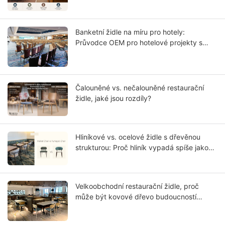
Banketní židle na míru pro hotely:
Průvodce OEM pro hotelové projekty s
hvězdičkovým hodnocením
Čalouněné vs. nečalouněné restaurační
židle, jaké jsou rozdíly?
Hliníkové vs. ocelové židle s dřevěnou
strukturou: Proč hliník vypadá spíše jako
masivní dřevo?
Velkoobchodní restaurační židle, proč
může být kovové dřevo budoucností
vašeho podnikání?