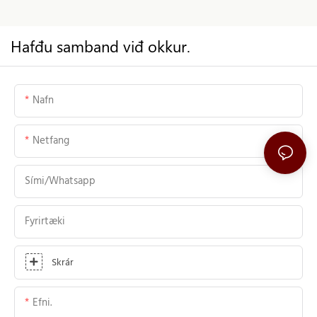
Hafđu samband viđ okkur.
Nafn
Netfang
Sími/whatsapp
Fyrirtæki
Skrár
Efni.