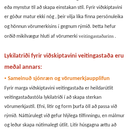
eða mynstur til að skapa einstakan stíl. Fyrir viðskiptavini
er góður matur ekki nóg
,
þeir vilja líka finna persónuleika
í
og hönnun vörumerkisins
gegnum rýmið. Þetta hefur
.
veitingastaðarins
orðið mikilvægur hluti af
vörumerki
Lykilatriði fyrir viðskiptavini veitingastaða eru
meðal annars:
•
Sameinuð sjónræn og vörumerkjaupplifun
Fyrir marga viðskiptavini veitingastaða er heildarútlit
veitingastaðastóla
lykilatriði í að skapa sterkan
vörumerkjastíl. Efni, litir og form þurfa öll að passa við
rýmið. Náttúrulegt við gefur hlýlega tilfinningu, en málmur
og leður skapa nútímalegt útlit. Litir húsgagna ættu að