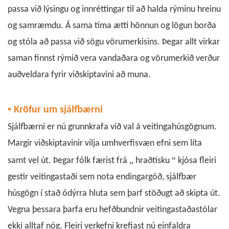
passa við lýsingu og innréttingar til að halda rýminu hreinu
og samræmdu. Á sama tíma ætti hönnun og lögun borða
og stóla að passa við sögu vörumerkisins. Þegar allt virkar
saman finnst rýmið vera vandaðara og vörumerkið verður
auðveldara fyrir viðskiptavini að muna.
•
Kröfur um sjálfbærni
Sjálfbærni er nú grunnkrafa við val á veitingahúsgögnum.
Margir viðskiptavinir vilja umhverfisvæn efni sem líta
„
“
samt vel út. Þegar fólk færist frá
hraðtísku
kjósa fleiri
gestir veitingastaði sem nota endingargóð, sjálfbær
húsgögn í stað ódýrra hluta sem þarf stöðugt að skipta út.
Vegna þessara þarfa eru hefðbundnir
veitingastaðastólar
ekki alltaf nóg. Fleiri verkefni krefjast nú einfaldra