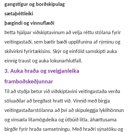
gangstígur og borðskipulag
sætaþéttleiki
þægindi og vinnuflæði
Þetta hjálpar viðskiptavinum að velja réttu stólana fyrir
veitingastaði, sem bætir bæði upplifunina af rýminu og
skilvirkni fyrirtækisins. Skýr og einföld samskipti auka
einnig traust og auka lokunarhlutfall.
3. Auka hraða og sveigjanleika
framboðskeðjunnar
Til að styðja betur við viðskiptavini veitingastaða verða
söluaðilar að bregðast hratt við. Vinnið með birgja
veitingastaðarstólanna að því að skipuleggja lykilhönnun
og vinsæla litamöguleika og útbúið litla, áhættusama
birgðir fyrir hraða samsetningu. Með hraðri sýnatöku og