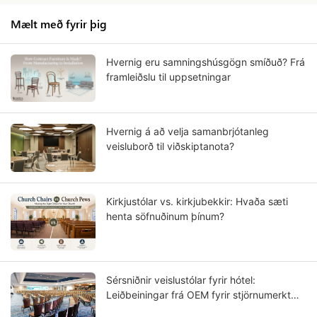
Mælt með fyrir þig
Hvernig eru samningshúsgögn smíðuð? Frá
framleiðslu til uppsetningar
Hvernig á að velja samanbrjótanleg
veisluborð til viðskiptanota?
Kirkjustólar vs. kirkjubekkir: Hvaða sæti
henta söfnuðinum þínum?
Sérsniðnir veislustólar fyrir hótel:
Leiðbeiningar frá OEM fyrir stjörnumerkt
hótelverkefni