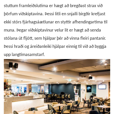
stuttum framleiðslutíma er hægt að bregðast strax við
þörfum viðskiptavina. Þessi litli en snjalli birgðir krefjast
ekki stórs fjárhagsáætlunar en styttir afhendingartíma til
muna.
Þegar viðskiptavinur velur lit er hægt að senda
stólana út fljótt, sem hjálpar þér að vinna fleiri pantanir.
Þessi hraði og áreiðanleiki hjálpar einnig til við að byggja
upp langtímasamstarf.