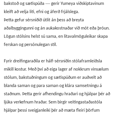
—
bakstoð og sætispúða
gerir Yumeya viðskiptavinum
kleift að velja liti, efni og áferð frjálslega.
Þetta gefur sérsniðið útlit án þess að breyta
aðalbyggingunni og án aukakostnaðar við mót eða þróun.
Lögun stólsins helst sú sama, en litavalmöguleikar skapa
ferskan og persónulegan stíl.
Fyrir dreifingaraðila er hálf-sérsniðin stólaframleiðsla
mikill kostur. Með því að eiga lager af nokkrum vinsælum
stólum, bakstuðningum og sætispúðum er auðvelt að
blanda saman og para saman og klára samsetningu á
staðnum. Þetta gerir afhendingu hraðari og hjálpar þér að
ljúka verkefnum hraðar. Sem birgir veitingastaðastóla
hjálpar þessi sveigjanleiki þér að mæta fleiri þörfum