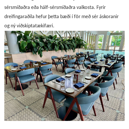
sérsmíðaðra eða hálf-sérsmíðaðra valkosta. Fyrir
dreifingaraðila hefur þetta bæði í för með sér áskoranir
og ný viðskiptatækifæri.