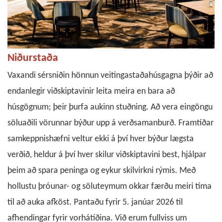
Niðurstaða
Vaxandi sérsniðin hönnun veitingastaðahúsgagna þýðir að
endanlegir viðskiptavinir leita meira en bara að
húsgögnum; þeir þurfa aukinn stuðning. Að vera eingöngu
söluaðili vörunnar býður upp á verðsamanburð. Framtíðar
samkeppnishæfni veltur ekki á því hver býður lægsta
verðið, heldur á því hver skilur viðskiptavini best, hjálpar
þeim að spara peninga og eykur skilvirkni rýmis. Með
hollustu þróunar- og söluteymum okkar færðu meiri tíma
til að auka afköst. Pantaðu fyrir 5. janúar 2026 til
afhendingar fyrir vorhátíðina. Við erum fullviss um