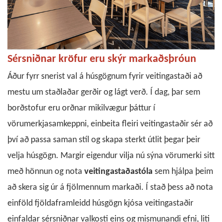
Sérsniðnar kröfur eru skýr markaðsþróun
Áður fyrr snerist val á húsgögnum fyrir veitingastaði að
mestu um staðlaðar gerðir og lágt verð. Í dag, þar sem
borðstofur eru orðnar mikilvægur þáttur í
vörumerkjasamkeppni, einbeita fleiri veitingastaðir sér að
því að passa saman stíl og skapa sterkt útlit þegar þeir
velja húsgögn. Margir eigendur vilja nú sýna vörumerki sitt
með hönnun og nota
veitingastaðastóla
sem hjálpa þeim
að skera sig úr á fjölmennum markaði. Í stað þess að nota
einföld fjöldaframleidd húsgögn kjósa veitingastaðir
einfaldar sérsniðnar valkosti eins og mismunandi efni, liti