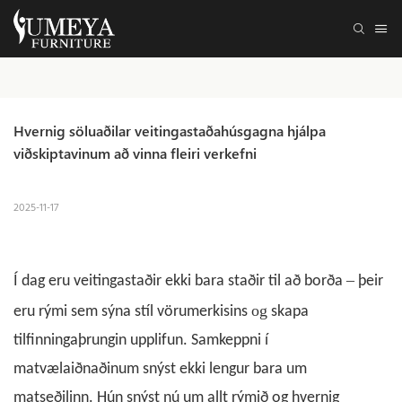
Hvernig söluaðilar veitingastaðahúsgagna hjálpa 
viðskiptavinum að vinna fleiri verkefni
2025-11-17
–
Í dag eru veitingastaðir ekki bara staðir til að borða
þeir
og
eru rými sem sýna stíl vörumerkisins
skapa
tilfinningaþrungin upplifun. Samkeppni í
matvælaiðnaðinum snýst ekki lengur bara um
matseðilinn. Hún snýst nú um allt rýmið og hvernig