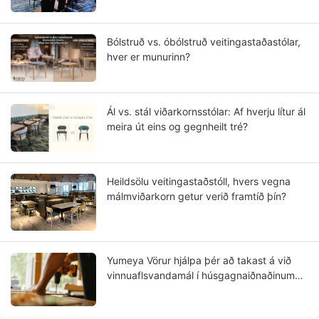
Bólstruð vs. óbólstruð veitingastaðastólar,
hver er munurinn?
Ál vs. stál viðarkornsstólar: Af hverju lítur ál
meira út eins og gegnheilt tré?
Heildsölu veitingastaðstóll, hvers vegna
málmviðarkorn getur verið framtíð þín?
Yumeya Vörur hjálpa þér að takast á við
vinnuaflsvandamál í húsgagnaiðnaðinum
við upptökin