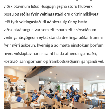
viðskiptavinum líður. Húsgögn gegna stóru hlutverki í
þessu og
stólar fyrir veitingastaði
eru orðnir mikilvæg
leið fyrir veitingastaði til að skera sig úr og bæta
viðskiptaárangur. Þar sem eftirspurn eftir sérsniðnum
veitingahúsgögnum eykst standa dreifingaraðilar frammi
fyrir nýrri áskorun: hvernig á að mæta einstökum þörfum
en
hvers viðskiptavinar
samt halda afhendingu hraðri,
kostnaði sanngjörnum og framboðskeðjunni gangandi vel.