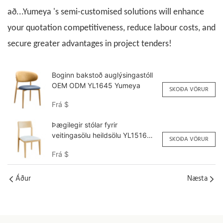
að...
Yumeya
's semi-customised solutions will enhance
your quotation competitiveness, reduce labour costs, and
secure greater advantages in project tenders!
Boginn bakstoð auglýsingastóll
OEM ODM YL1645 Yumeya
SKOÐA VÖRUR
Frá
$
Þægilegir stólar fyrir
veitingasölu heildsölu YL1516
SKOÐA VÖRUR
Yumeya
Frá
$
Áður
Næsta