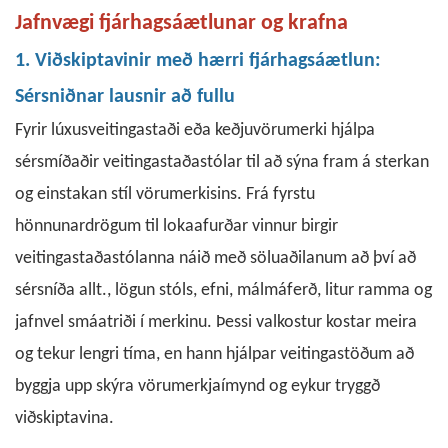
Jafnvægi fjárhagsáætlunar og krafna
1. Viðskiptavinir með hærri fjárhagsáætlun:
Sérsniðnar lausnir að fullu
Fyrir lúxusveitingastaði eða keðjuvörumerki hjálpa
sérsmíðaðir veitingastaðastólar til að sýna fram á sterkan
og einstakan stíl vörumerkisins. Frá fyrstu
hönnunardrögum til lokaafurðar vinnur birgir
veitingastaðastólanna náið með söluaðilanum að því að
sérsníða allt.
,
lögun stóls, efni, málmáferð, litur ramma og
jafnvel smáatriði í merkinu. Þessi valkostur kostar meira
og tekur lengri tíma, en hann hjálpar veitingastöðum að
byggja upp skýra vörumerkjaímynd og eykur tryggð
viðskiptavina.