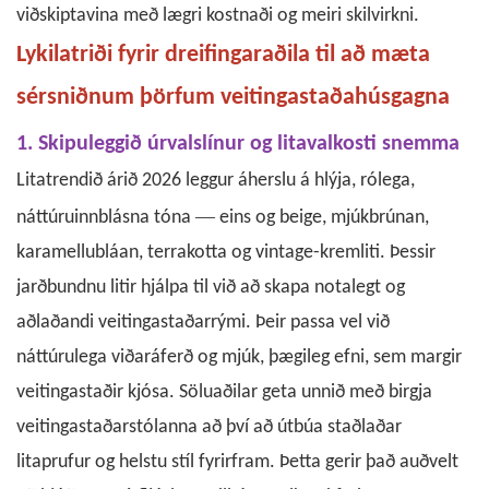
viðskiptavina með lægri kostnaði og meiri skilvirkni.
Lykilatriði fyrir dreifingaraðila til að mæta
sérsniðnum þörfum veitingastaðahúsgagna
1. Skipuleggið úrvalslínur og litavalkosti snemma
Litatrendið árið 2026 leggur áherslu á hlýja, rólega,
—
náttúruinnblásna tóna
eins og beige, mjúkbrúnan,
karamellubláan, terrakotta og vintage-kremliti. Þessir
jarðbundnu litir hjálpa til við að skapa notalegt og
aðlaðandi veitingastaðarrými. Þeir passa vel við
náttúrulega viðaráferð og mjúk, þægileg efni, sem margir
veitingastaðir kjósa.
Söluaðilar geta unnið með birgja
veitingastaðarstólanna að því að útbúa staðlaðar
litaprufur og helstu stíl fyrirfram. Þetta gerir það auðvelt