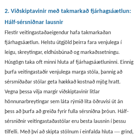
2. Viðskiptavinir með takmarkað fjárhagsáætlun:
Hálf-sérsniðnar lausnir
Flestir veitingastaðaeigendur hafa takmarkaðan
fjárhagsáætlun. Helstu útgjöld þeirra fara venjulega í
leigu, skreytingar, eldhúsbúnað og markaðssetningu.
Húsgögn taka oft minni hluta af fjárhagsáætluninni. Einnig
þurfa veitingastaðir venjulega marga stóla, þannig að
sérsmíðaðar stólar geta hækkað kostnað mjög hratt.
Vegna þessa vilja margir viðskiptavinir litlar
hönnunarbreytingar sem láta rýmið líta öðruvísi út án
þess að þurfa að greiða fyrir fulla sérsniðna þróun.
Hálf-
sérsniðnir
veitingastaðastólar
eru besta lausnin í þessu
—
tilfelli. Með því að skipta stólnum í einfalda hluta
grind,