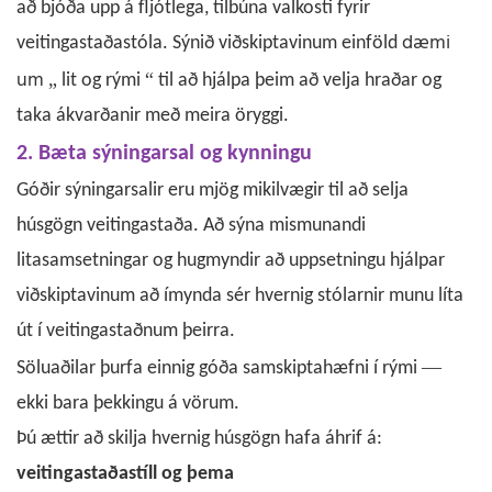
að bjóða upp á fljótlega, tilbúna valkosti fyrir
dæmi
veitingastaðastóla.
Sýnið viðskiptavinum einföld
um
„
“
lit og rými
til að hjálpa þeim að velja hraðar og
taka ákvarðanir með meira öryggi.
2. Bæta sýningarsal og kynningu
Góðir sýningarsalir eru mjög mikilvægir til að selja
húsgögn veitingastaða. Að sýna mismunandi
litasamsetningar og hugmyndir að uppsetningu hjálpar
viðskiptavinum að ímynda sér hvernig stólarnir munu líta
út í veitingastaðnum þeirra.
—
Söluaðilar þurfa einnig góða samskiptahæfni í rými
ekki bara þekkingu á vörum.
Þú ættir að skilja hvernig húsgögn hafa áhrif á:
veitingastaðastíll og þema