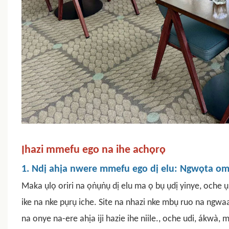
Ịhazi mmefu ego na ihe achọrọ
1. Ndị ahịa nwere mmefu ego dị elu: Ngwọta om
Maka ụlọ oriri na ọṅụṅụ dị elu ma ọ bụ ụdị yinye, oche ụ
ike na nke pụrụ iche. Site na nhazi nke mbụ ruo na ngw
na onye na-ere ahịa iji hazie ihe niile.
,
oche udi, ákwà, m