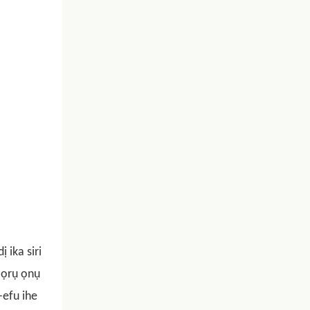
 ika siri
 ọrụ ọnụ
-efu ihe