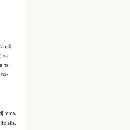
ta ụdị
è na
a na-
 na-
adị mma.
ịte aka,