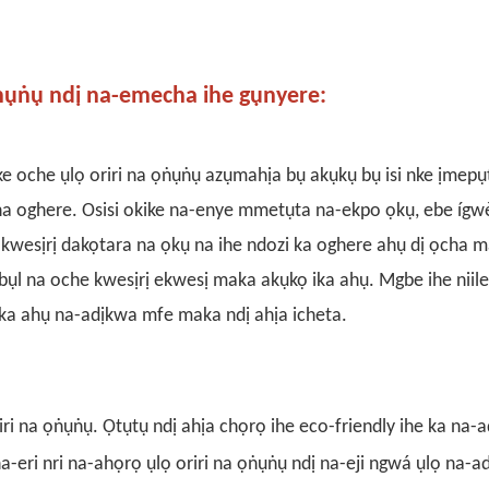
ọṅụṅụ ndị na-emecha ihe gụnyere:
ke
oche ụlọ oriri na ọṅụṅụ azụmahịa
bụ akụkụ bụ isi nke ịmepụ
kọ na oghere. Osisi okike na-enye mmetụta na-ekpo ọkụ, ebe ígw
kwesịrị dakọtara na ọkụ na ihe ndozi ka oghere ahụ dị ọcha m
ụl na oche kwesịrị ekwesị maka akụkọ ika ahụ. Mgbe ihe niile
ka ahụ na-adịkwa mfe maka ndị ahịa icheta.
riri na ọṅụṅụ. Ọtụtụ ndị ahịa chọrọ ihe eco-friendly ihe ka na-
a-eri nri na-ahọrọ ụlọ oriri na ọṅụṅụ ndị na-eji ngwá ụlọ na-ad