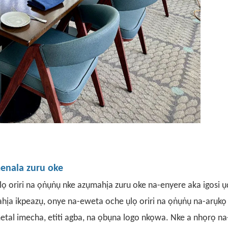
enala zuru oke
lọ oriri na ọṅụṅụ nke azụmahịa zuru oke na-enyere aka igosi ụdị
aahịa ikpeazụ, onye na-eweta oche ụlọ oriri na ọṅụṅụ na-arụkọ
etal imecha, etiti agba, na ọbụna logo nkọwa. Nke a nhọrọ na