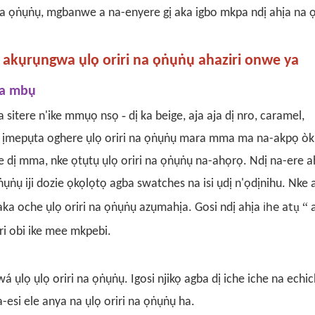
na ọṅụṅụ, mgbanwe a na-enyere gị aka igbo mkpa ndị ahịa na 
 akụrụngwa ụlọ oriri na ọṅụṅụ ahaziri onwe ya
ha mbụ
-
a sitere n'ike mmụọ nsọ
dị ka beige, aja aja dị nro, caramel,
ka ịmepụta oghere ụlọ oriri na ọṅụṅụ mara mma ma na-akpọ òk
e dị mma, nke ọtụtụ ụlọ oriri na ọṅụṅụ na-ahọrọ.
Ndị na-ere a
ṅụṅụ iji dozie ọkọlọtọ agba swatches na isi ụdị n'ọdịnihu. Nke 
ihe atụ
“
aka oche ụlọ oriri na ọṅụṅụ azụmahịa.
Gosi ndị ahịa
ri obi ike mee mkpebi.
ụlọ ụlọ oriri na ọṅụṅụ. Igosi njikọ agba dị iche iche na echic
-esi ele anya na ụlọ oriri na ọṅụṅụ ha.