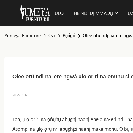
ULO
IHE NDỊ DỊ MMADỤ
Ụ
Yumeya Furniture
Ozi
Bọ́ọ̀gụ̀
Olee otú ndị na-ere ngwá
Olee otú ndị na-ere ngwá ụlọ oriri na ọṅụṅụ si 
2025-11-17
-
Taa, ụlọ oriri na ọṅụṅụ abụghị naanị ebe a na-eri nri
ha
Asọmpi na ụlọ ọrụ nri abụghịzi naanị maka menu. Ọ bụ