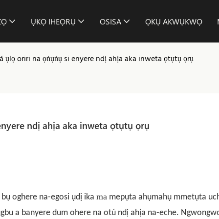
ZỌ
ỤKỌ IHEỌRỤ
OSISA
ỌKỤ AKWỤKWỌ
 ụlọ oriri na ọṅụṅụ si enyere ndị ahịa aka inweta ọtụtụ ọrụ
enyere ndị ahịa aka inweta ọtụtụ ọrụ
ma
 bụ oghere na-egosi ụdị ika
mepụta ahụmahụ mmetụta uc
 ugbu a banyere dum ohere na otú ndị ahịa na-eche. Ngwongw