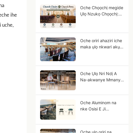
ma
Oche Chọọchị megide
Ụlọ Nzukọ Chọọchị:
eche ihe
Oche dị aṅaa kwesịrị
 uche,
ekwesị maka ọgbakọ
unu?
Oche oriri ahaziri iche
maka ụlọ nkwari akụ:
Nduzi OEM maka ọrụ
ụlọ nkwari akụ a ma
ama
Oche Ụlọ Nri Ndị A
Na-akwanye Mmanya
na Ndị A Na-akwanye
Mmanya, Kedu Ihe Dị
Iche na Ya?
Oche Aluminom na
nke Osisi E Ji
Akpụkpọ: Gịnị mere
Aluminom ji dị ka Osisi
siri ike?
Oche ụlọ oriri na