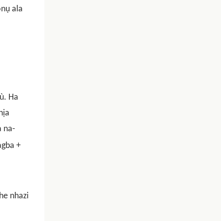
ọnụ ala
ù. Ha
hịa
a na-
agba +
he nhazi