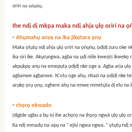
oriri
ọṅụṅụ.
na
Ihe ndị dị mkpa maka ndị ahịa ụlọ oriri na 
•
Ahụmahụ anya na ika jikọtara ọnụ
Maka ọtụtụ ndị ahịa ụlọ oriri na ọṅụṅụ, ọdịdị zuru oke n
ika siri ike. Akụrụngwa, agba na ụdị niile kwesịrị ikwe
akpụkpọ anụ na-emepụta ọdịdị nke oge a. Agba arịa ụlọ 
agbanwe agbanwe. N'otu oge ahụ, nhazi na ọdịdị nke teb
arụkọ ọrụ ọnụ, oghere ahụ na-enwe mmetụta dị elu na i
•
chọrọ nkwado
Ịdịgide ugbu a bụ isi ihe achọrọ na ịhọrọ ngwá ụlọ ụlọ o
"
"
Ka ndị mmadụ na-apụ na
ejisi ngwa ngwa,
ọtụtụ ndị n