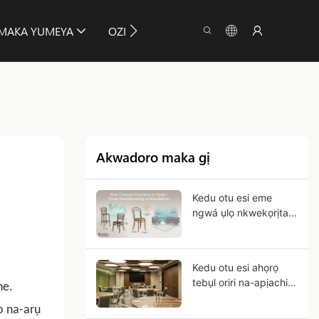
MAKA YUMEYA
OZI
NDỊNA NDỊ AHỤ
Akwadoro maka gị
Kedu otu esi eme
ngwá ụlọ nkwekọrịta?
Site na mmepụta ruo
na ntinye
Kedu otu esi ahọrọ
tebụl oriri na-apịachi
he.
apịachi maka ojiji
o na-arụ
azụmaahịa?