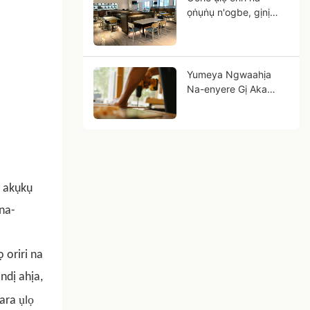
ọṅụṅụ n'ogbe, gịnị
mere mkpụrụ osisi
ígwè ji bụrụ azụmahịa
gị n'ọdịnihu?
Yumeya Ngwaahịa
Na-enyere Gị Aka
Ịnagide Nsogbu Ndị
Ọrụ n'Ụlọ Ọrụ
Ngwongwo n'Ebe Isi
Nweta Ya
ọ akụkụ
na-
 oriri na
ndị ahịa,
ụlọ
kara