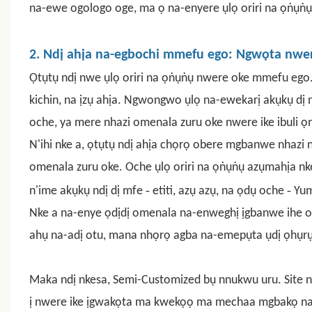
na-ewe ogologo oge, ma ọ na-enyere ụlọ oriri na ọṅụṅụ 
2. Ndị ahịa na-egbochi mmefu ego: Ngwọta nwer
Ọtụtụ ndị nwe ụlọ oriri na ọṅụṅụ nwere oke mmefu ego.
kichin, na ịzụ ahịa. Ngwongwo ụlọ na-ewekarị akụkụ dị
oche, ya mere nhazi omenala zuru oke nwere ike ibuli 
N'ihi nke a, ọtụtụ ndị ahịa chọrọ obere mgbanwe nhaz
omenala zuru oke.
Oche ụlọ oriri na ọṅụṅụ azụmahịa
nk
-
-
n'ime akụkụ ndị dị mfe
etiti, azụ azụ, na ọdụ oche
Yum
Nke a na-enye ọdịdị omenala na-enweghị ịgbanwe ihe
ahụ na-adị otu, mana nhọrọ agba na-emepụta ụdị ọhụrụ 
Maka ndị nkesa, Semi-Customized bụ nnukwu uru. Site n
ị nwere ike ịgwakọta ma kwekọọ ma mechaa mgbakọ na 