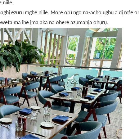
niile.
aghị ezuru mgbe niile. More oru ngo na-achọ ugbu a dị mfe 
-eweta ma ihe ịma aka na ohere azụmahịa ọhụrụ.