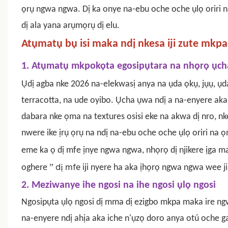
ọrụ ngwa ngwa. Dị ka onye na-ebu oche oche ụlọ oriri 
dị ala yana arụmọrụ dị elu.
Atụmatụ bụ isi maka ndị nkesa iji zute mkpa
1. Atụmatụ mkpokọta egosipụtara na nhọrọ ục
Ụdị agba nke 2026 na-elekwasị anya na ụda ọkụ, jụụ, ụd
terracotta, na ude oyibo. Ụcha ụwa ndị a na-enyere a
dabara nke ọma na textures osisi eke na akwa dị nro, nk
nwere ike ịrụ ọrụ na ndị na-ebu oche oche ụlọ oriri na ọ
eme ka ọ dị mfe ịnye ngwa ngwa, nhọrọ dị njikere ịga m
dị mfe
”
oghere
iji nyere ha aka ịhọrọ ngwa ngwa wee ji
2. Meziwanye ihe ngosi na ihe ngosi ụlọ ngosi
Ngosipụta ụlọ ngosi dị mma dị ezigbo mkpa maka ire ngwá 
na-enyere ndị ahịa aka iche n'ụzọ doro anya otú oche ga