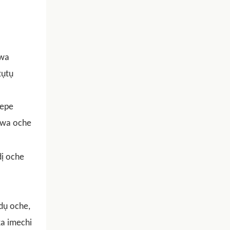
gwa
tụtụ
mepe
kewa oche
ị oche
dụ oche,
a imechi