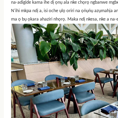
na-adigide kama ihe dị ọnụ ala nke chọrọ ngbanwe mgbe 
N'ihi mkpa ndị a,
isi oche ụlọ oriri na ọṅụṅụ azụmahịa
an
ma ọ bụ ọkara ahaziri nhọrọ. Maka ndị nkesa, nke a na