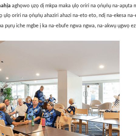
mahịa
aghọwo ụzọ dị mkpa maka ụlọ oriri na ọṅụṅụ na-apụta 
ụlọ oriri na ọṅụṅụ ahaziri ahazi na-eto eto, ndị na-ekesa na-
a pụrụ iche mgbe ị ka na-ebufe ngwa ngwa, na-akwụ ụgwọ ezi