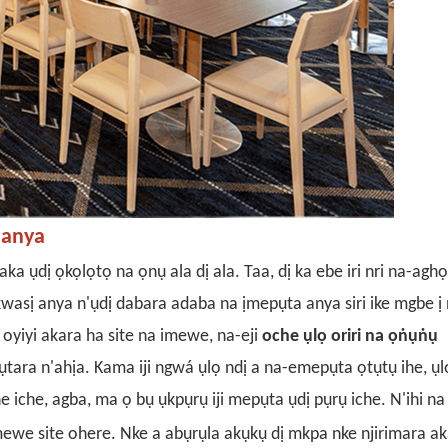
 anya
ka ụdị ọkọlọtọ na ọnụ ala dị ala. Taa, dị ka ebe iri nri na-agh
kwasị anya n'ụdị dabara adaba na ịmepụta anya siri ike mgbe ị 
oyiyi akara ha site na imewe, na-eji
oche ụlọ oriri na ọṅụṅụ
ụtara n'ahịa. Kama iji ngwá ụlọ ndị a na-emepụta ọtụtụ ihe, ụlọ
iche, agba, ma ọ bụ ụkpụrụ iji mepụta ụdị pụrụ iche. N'ihi na 
ewe site ohere. Nke a abụrụla akụkụ dị mkpa nke
njirimara a