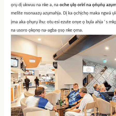
ọrụ dị ukwuu na nke a, na
oche ụlọ oriri na ọṅụṅụ azụ
melite nsonaazụ azụmahịa. Dị ka ọchịchọ maka ngwá ụlọ 
'
ịma aka ọhụrụ ihu: otu esi ezute onye ọ bụla ahịa
s mkp
na usoro ọkọnọ na-agba ọsọ nke ọma.