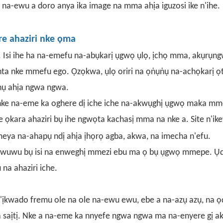
na-ewu a doro anya ika image na mma ahịa iguzosi ike n'ihe.
e ahaziri nke ọma
 Isi ihe ha na-emefu na-abụkarị ụgwọ ụlọ, ịchọ mma, akụrụn
 nta nke mmefu ego. Ọzọkwa, ụlọ oriri na ọṅụṅụ na-achọkarị ọ
ọnụ ahịa ngwa ngwa.
i nke na-eme ka oghere dị iche iche na-akwụghị ụgwọ maka m
e ọkara ahaziri
bụ ihe ngwọta kachasị mma na nke a. Site n'i
eya na-ahapụ ndị ahịa ịhọrọ agba, akwa, na imecha n'efu.
 owuwu bụ isi na enweghị mmezi ebu ma ọ bụ ụgwọ mmepe. Ụd
na ahaziri iche.
'ịkwado fremu ole na ole na-ewu ewu, ebe a na-azụ azụ, na ọ
saịtị. Nke a na-eme ka nnyefe ngwa ngwa ma na-enyere gị ak