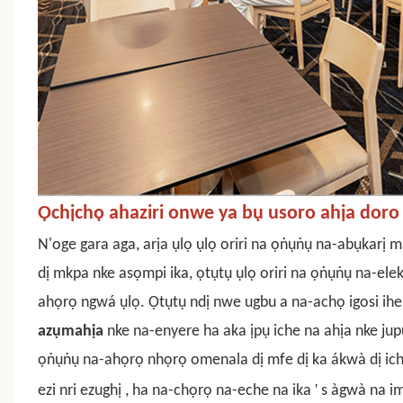
Ọchịchọ ahaziri onwe ya bụ usoro ahịa doro
N'oge gara aga, arịa ụlọ ụlọ oriri na ọṅụṅụ na-abụkarị ma
dị mkpa nke asọmpi ika, ọtụtụ ụlọ oriri na ọṅụṅụ na-ele
ahọrọ ngwá ụlọ. Ọtụtụ ndị nwe ugbu a na-achọ igosi ihe 
azụmahịa
nke na-enyere ha aka ịpụ iche na ahịa nke jup
ọṅụṅụ na-ahọrọ nhọrọ omenala dị mfe dị ka ákwà dị iche 
'
ezi nri ezughị
,
ha na-chọrọ na-eche na ika
s àgwà na im