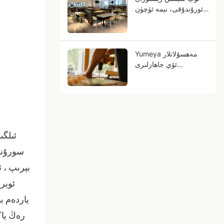
ئورۇندۇقى، نېمە ئۈچۈن
مېتال ياغاچ دانلىرى
سىزنىڭ كەلگۈسىدىكى
سودىڭىز بولالايدۇ؟
Yumeya مەھسۇلاتلار
ئۆي جاھازلىرى
كەسپىدىكى ئەمگەك
قىيىنچىلىقلىرىنى مەنبەدىن
ھەل قىلىشقا ياردەم
بېرىدۇ
ئىلگى
سورۇنلى
بېرىپ ، ئ
ئوبرا
ياردەم ب
رەڭ ياك