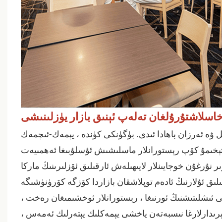
اسلاشتۇرۇلغان تەلەپ ئېنىق بازار يۈزلىنىشى
 ۋە ئەرزان باھادا ئىدى. بۈگۈنكى كۈندە ، يېمەك-ئىچمەك
 ، تېخىمۇ كۆپ رېستورانلار ماسلىشىش ئۇسلۇبىغا ئەھمىيەت
 نۇرغۇن خوجايىنلار لايىھىلەش ئارقىلىق ئۆزلىرىنىڭ ماركا
ىلىق
ئۇلارنىڭ ئادەم توپلاشقان بازاردا كۆزگە كۆرۈنۈشىگە
 ئىشلىتىشنىڭ ئورنىغا ، رېستورانلار ئوخشىمىغان رەخت ،
رىدارلارغا نىسبەتەن ياخشى يېمەكلىك يېتەرلىك ئەمەس
،