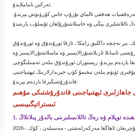
ئەركىن تاماملايدۇ.
ەرەققىيات ھەققى ئالماي تۇرۇپ خاس كۆرۈنۈش بېرىدۇ.
. بىر نەچچە داڭلىق رامكا ، ئارقا ئورۇندۇق ۋە ئورۇندۇق
شنى ئاسانلا ئارىلاشتۇرالايسىز ۋە ماسلاشتۇرالايسىز ۋە
شقا ياردەم بېرىدۇ. رېستوران ئورۇندۇق بىلەن تەمىنلىگۈچى
ۇقىرى ئۈنۈم بىلەن تېخىمۇ كۆپ خېرىدارلارنىڭ ئېھتىياجىنى
قاندۇرۇشىڭىزغا ياردەم بېرىدۇ.
 جاھازلىرى ئېھتىياجىنى قاندۇرۇشتىكى مۇھىم
ئىستراتېگىيىسى
ئالاھىدە توپلام ۋە رەڭ تاللانمىلىرىنى بالدۇر پىلانلاڭ
-
ە ئۇچرىغان ئاھاڭغا مەركەزلەشتى
مەسىلەن ، كۆك ،