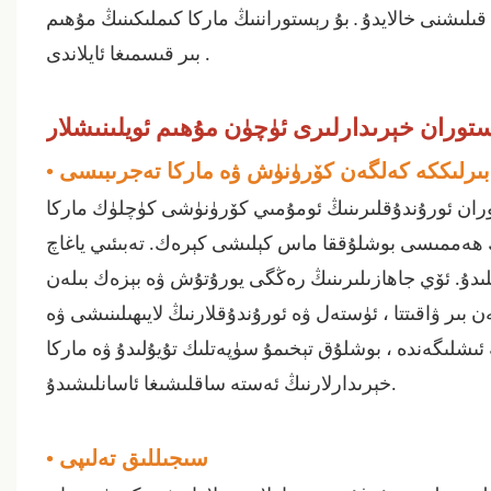
. بۇ
ماركا كىملىكىنىڭ
رېستوراننىڭ
قىلىشنى خالايدۇ
مۇھىم
.
بىر قىسمىغا ئايلاندى
•
بىرلىككە كەلگەن كۆرۈنۈش ۋە ماركا تەجرىبىسى
ان ئورۇندۇقلىرىنىڭ
ئومۇمىي كۆرۈنۈشى
كۈچلۈك ماركا
ڭ ھەممىسى بوشلۇققا ماس كېلىشى كېرەك. تەبىئىي ياغاچ
لىدۇ. ئۆي جاھازىلىرىنىڭ رەڭگى يورۇتۇش ۋە بېزەك بىلەن
ر ۋاقىتتا ، ئۈستەل ۋە ئورۇندۇقلارنىڭ لايىھىلىنىشى ۋە
شلىگەندە ، بوشلۇق تېخىمۇ سۈپەتلىك تۇيۇلىدۇ ۋە ماركا
خېرىدارلارنىڭ ئەستە ساقلىشىغا ئاسانلىشىدۇ.
•
سىجىللىق تەلىپى