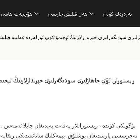
تەرەرەك كۇنى
ھەل قىلىش چارىسى
ھۆججەت ھاسى
لىرى سودىگەرلىرى خېرىدارلارنىڭ تېخىمۇ كۆپ تۈرلەردە غەلىبە قىلىشىغ
رېستوران ئۆي جاھازلىرى سودىگەرلىرى خېرىدارلارنىڭ تېخىمۇ
،
بۈگۈنكى كۈندە ، رېستورانلار پەقەت يەيدىغان جايلا ئەمەس
تەجرىبىسى يارىتىدىغان بوشلۇق. يېمەكلىك سانائىتىدىكى رىقاب