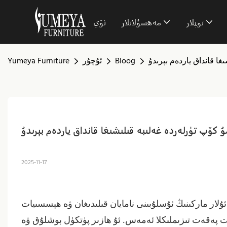
توپلار
مەھسۇلاتلار
ئۆي
ا قانداق ياردەم بېرىدۇ
Bloog
ئۇچۇر
Yumeya Furniture
 كۆپ تۈرلەردە غەلىبە قىلىشىغا قانداق ياردەم بېرىدۇ
2025-11-17
ۋە
ئۇلار ماركىنىڭ ئۇسلۇبىنى نامايان قىلىدىغان
ھېسسىيات
ەت پەقەت تىزىملىكلا ئەمەس. ئۇ ھازىر پۈتكۈل بوشلۇق ۋە