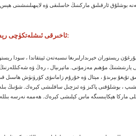
ەنە
ھېس
بوشلۇق ئارقىلىق ماركىنىڭ خاسلىقى ۋە لايىھىلىنىشىنى
ئاخىرقى ئىشلەتكۈچى رېستوران خېرىدارلىرى ئۈچۈن مۇھىم ئويلىنىشلار:
ۇرغۇن رېستوران خېرىدارلىرىغا نىسبەتەن ئېيتقاندا ،
سودا رېستور
 يارىتىشنىڭ مۇھىم مەزمۇنى. ماتېرىيال ، رەڭ ۋە شەكىللەرنى
لىق تۇيغۇ بېرىدۇ ، مېتال ۋە خۇرۇم زامانىۋى كۆرۈنۈش ھاسىل قى
ىپ ، بوشلۇقنى پاكىز ۋە ئىزچىل ساقلىشى كېرەك. شۇنىڭ بىلەن بى
 ماركا ھېكايىسىگە ماس كېلىشى كېرەك. ھەممە نەرسە بىللە ئى