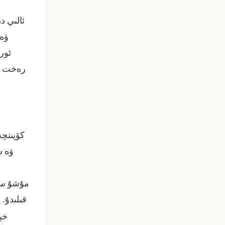
ئالىي د
ۋە 
ئور
رەخت ، 
كۆپىنچە
ۋە س
مۇشۇ سەۋ
قىلىدۇ.
ي