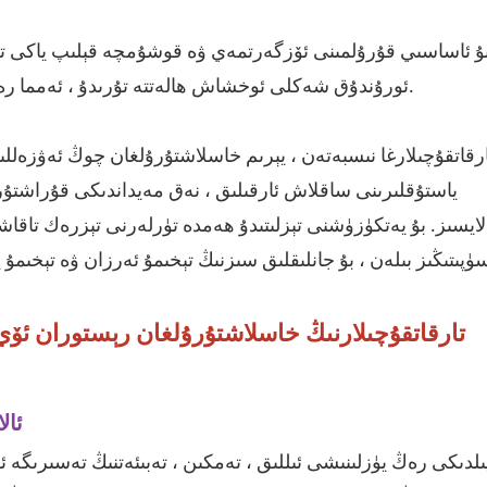
ۇ ئاساسىي قۇرۇلمىنى ئۆزگەرتمەي ۋە قوشۇمچە قېلىپ ياكى ت
ئورۇندۇق شەكلى ئوخشاش ھالەتتە تۇرىدۇ ، ئەمما رەڭ تاللاشلىرى يېڭى ۋە خاسلاشتۇرۇلغان ئۇسلۇب يارىتىدۇ.
رقاتقۇچىلارغا نىسبەتەن ، يېرىم خاسلاشتۇرۇلغان چوڭ ئەۋزەللىك
ياستۇقلىرىنى ساقلاش ئارقىلىق ، نەق مەيداندىكى قۇراشتۇرۇ
الايسىز. بۇ يەتكۈزۈشنى تېزلىتىدۇ ھەمدە تۈرلەرنى تېزرەك تاقا
پىتىڭىز بىلەن ، بۇ جانلىقلىق سىزنىڭ تېخىمۇ ئەرزان ۋە تېخىمۇ ي
تارقاتقۇچىلارنىڭ خاسلاشتۇرۇلغان رېستوران ئۆي
1. 
202-يىلدىكى رەڭ يۈزلىنىشى ئىللىق ، تەمكىن ، تەبىئەتنىڭ تەسىرىگ