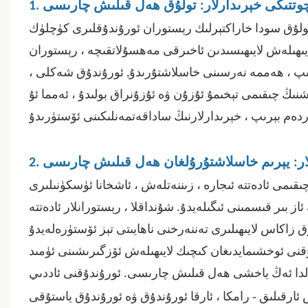
مچوتتىكى خېرىدارلار: تولۇق ھەل قىلىش چارىسى
تولۇق سودا خاراكتېرلىك رېستوران ئورۇندۇقلىرى كۈچلۈك
ايىھىلەش لايىھىسىدىن ئاخىرقى مەھسۇلاتقىچە ، رېستوران
شىپ ، ھەممە نەرسىنى خاسلاشتۇرىدۇ
,
ئورۇندۇق شەكلى ،
اشنىڭ چىقىمى تېخىمۇ ئۇزۇن ۋە ئۇزۇنراق بولىدۇ ، ئەمما ئۇ
لار: يېرىم خاسلاشتۇرۇلغان ھەل قىلىش چارىسى
قىمى ئادەتتە ئىجارە ، زىننەتلەش ، ئاشخانا ئۈسكۈنىلىرى
 بىر قىسمىنى ئىگىلەيدۇ. شۇنداقلا ، رېستورانلار ئادەتتە
قنى ئوخشىمايدىغان كىچىك لايىھىلەش ئۆزگىرىشىنى ئۈمىد
لدا ئەڭ ياخشى ھەل قىلىش چارىسى. ئورۇندۇقنى ئاددىي
-
ئارقىلىق
رامكا ، ئارقا ئورۇندۇق ۋە ئورۇندۇق ياستۇقى