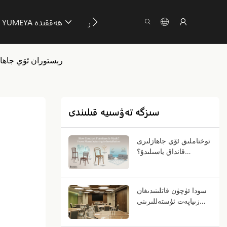
بىزگە تاباش
ئۇچۇر
YUMEYA ھەققىدە
رېستوران ئۆي جاھاز
سىزگە تەۋسىيە قىلىندى
توختاملىق ئۆي جاھازلىرى
قانداق ياسىلىدۇ؟
ئىشلەپچىقىرىشتىن تارتىپ
ئورنىتىشقىچە
سودا ئۈچۈن قاتلىنىدىغان
زىياپەت ئۈستەللىرىنى
قانداق تاللاش كېرەك؟