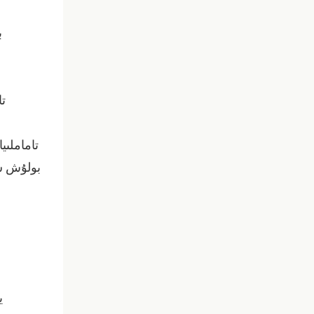
ب
تا
تاماملىي
بولۇش سۈ
6