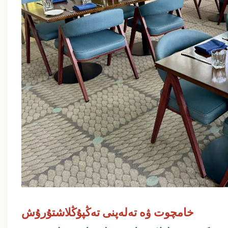
خامچوت ۋە تەلەپنى تەڭپۇڭلاشتۇرۇش