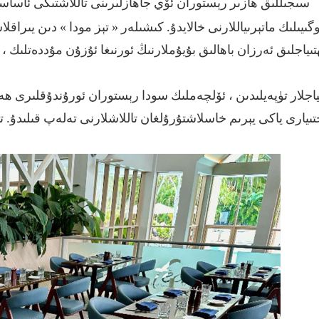
سىجىللىق ھازىر رېستوران ئۆي جاھازلىرىنى تاللاشتىكى ئاساسل
كىشىلەر
»
«
گىيىلىك ماتېرىياللارنى خالايدۇ.
تېز مودا
دىن يىراقلا
ھتىياجلىق ئەرزان باھالىق بۇيۇملارنىڭ ئورنىغا ئۇزۇن مۇددەتلىك
ىياجلار تۈپەيلىدىن ، ئۆلچەملىك
سودا رېستوران ئورۇندۇقلىرى
ھەم
تىيارى ياكى يېرىم خاسلاشتۇرۇلغان تاللاشلارنى تەلەپ قىلىدۇ. 