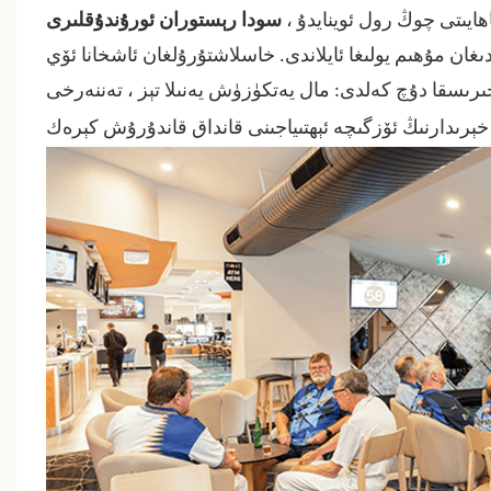
ھايىتى چوڭ رول ئوينايدۇ ،
سودا رېستوران ئورۇندۇقلىرى
ان مۇھىم يولىغا ئايلاندى. خاسلاشتۇرۇلغان ئاشخانا ئۆي
خىرىسقا دۇچ كەلدى:
مال يەتكۈزۈش يەنىلا تېز ، تەننەرخى
قانداق
ېرىدارنىڭ ئۆزگىچە ئېھتىياجىنى