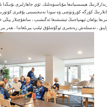
ىدارلارنىڭ ھېسسىياتىغا مۇناسىۋەتلىك. ئۆي جاھازلىرى بۇنىڭدا نا
نلارنىڭ كۆزگە كۆرۈنۈشى ۋە سودا نەتىجىسىنى يۇقىرى كۆتۈرىدىغ
ىرىغا بولغان ئېھتىياجنىڭ ئېشىشىغا ئەگىشىپ ، ساتقۇچىلار يېڭى 
پىق ، تەمىنلەش زەنجىرى ئوڭۇشلۇق ئېلىپ بېرىلغاندا ، ھەر بىر خ