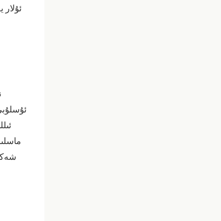
ئۇلار ي
ن
ئۇسلۇبى
ئىل
ماسلىش
شەكلى