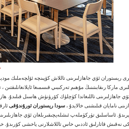
خ
رى رېستوران ئۆي جاھازلىرىنى تاللاش كۆپىنچە ئۆلچەملىك مودېل
رى ماركا رىقابىتىنىڭ مۇھىم تەركىبىي قىسمىغا ئايلانغانلىقتىن
ۆي جاھازلىرىنى تاللىغاندا كۈچلۈك كۆرۈنۈش ھاسىل قىلىدۇ. ھازىر
ئارق
زىنى نامايان قىلىشنى خالايدۇ ،
سودا رېستوران ئورۇندۇقى
ېرىدۇ. ئاساسلىق تۈركۈملەپ ئىشلەپچىقىرىلغان ئۆي جاھازىلىرىنى
ى نەقىش قاتارلىق ئاددىي خاس تاللاشلارنى ياخشى كۆرىدۇ. خې