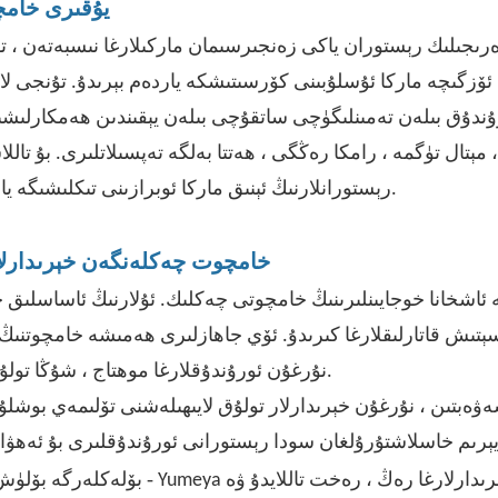
1. يۇقىرى خا
ەرىجىلىك رېستوران ياكى زەنجىرسىمان ماركىلارغا نىسبەتەن ، 
ئۆزگىچە ماركا ئۇسلۇبىنى كۆرسىتىشكە ياردەم بېرىدۇ. تۇنجى ل
ۇندۇق بىلەن تەمىنلىگۈچى ساتقۇچى بىلەن يېقىندىن ھەمكارلى
مېتال تۈگمە ، رامكا رەڭگى ، ھەتتا بەلگە تەپسىلاتلىرى. بۇ تالل
رېستورانلارنىڭ ئېنىق ماركا ئوبرازىنى تىكلىشىگە ياردەم بېرىپ ، خېرىدارلارنىڭ ساداقەتمەنلىكىنى ئۆستۈرىدۇ.
2. خامچوت چەكلەنگەن خېرىدار
 ئاشخانا خوجايىنلىرىنىڭ خامچوتى چەكلىك. ئۇلارنىڭ ئاساسلىق چى
ېتىش قاتارلىقلارغا كىرىدۇ. ئۆي جاھازلىرى ھەمىشە خامچوتنىڭ ئاز
نۇرغۇن ئورۇندۇقلارغا موھتاج ، شۇڭا تولۇق زاكاس لايىھىلىرى تەننەرخنى ناھايىتى تېز ئۆستۈرەلەيدۇ.
ەبتىن ، نۇرغۇن خېرىدارلار تولۇق لايىھىلەشنى تۆلىمەي بوشلۇ
ېرىم خاسلاشتۇرۇلغان
سودا رېستورانى ئورۇندۇقلىرى
بۇ ئەھۋا
-
Yumeya خېرىدارلارغا رەڭ ، رەخت تاللايدۇ ۋە
بۆلەكلەرگە بۆلۈش 