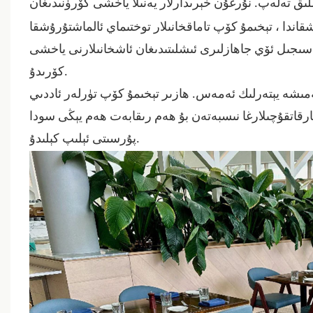
ىق تەلەپ. نۇرغۇن خېرىدارلار يەنىلا ياخشى كۆرۈنىدىغان
،
شقاندا
تېخىمۇ كۆپ تاماقخانىلار توختىماي ئالماشتۇرۇشقا
 ، سىجىل ئۆي جاھازلىرى ئىشلىتىدىغان ئاشخانىلارنى ياخشى
كۆرىدۇ.
ىشە يېتەرلىك ئەمەس. ھازىر تېخىمۇ كۆپ تۈرلەر ئاددىي
تارقاتقۇچىلارغا نىسبەتەن بۇ ھەم رىقابەت ھەم يېڭى سودا
پۇرسىتى ئېلىپ كېلىدۇ.