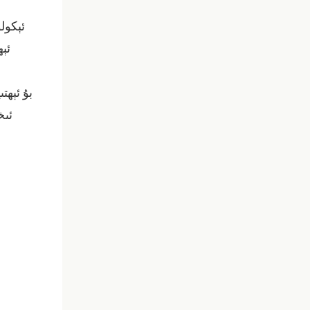
ئېكولو
ئې
بۇ ئېھت
ئىخ