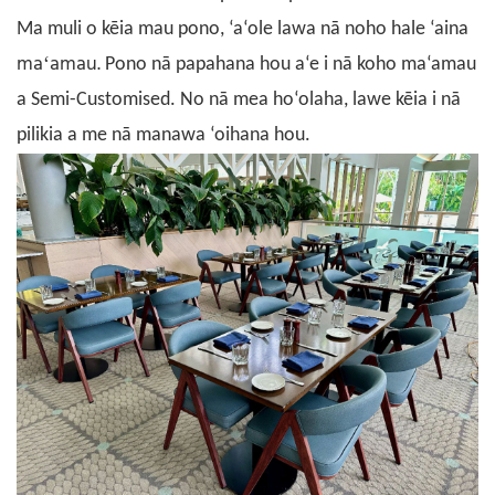
Ma muli o kēia mau pono,
ʻaʻole lawa
nā noho hale ʻaina
maʻamau.
Pono nā papahana hou aʻe i nā koho maʻamau
a Semi-Customised. No nā mea hoʻolaha, lawe kēia i nā
pilikia a me nā manawa ʻoihana hou.