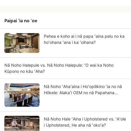
Paipai ʻia no ʻoe
Pehea e koho ai i nā papa ʻaina pelu no ka
hoʻohana ʻana i ka ʻoihana?
Nā Noho Halepule vs. Nā Noho Halepule: ʻO wai ka Noho
Kūpono no kāu ʻAha?
Nā Noho ʻAhaʻaina i Hoʻopilikino ʻia no nā
Hōkele: Alakaʻi OEM no nā Papahana
Hōkele i Hōʻailona ʻia
Nā Noho Hale ʻAina i Upholstered vs. ʻAʻole
i Upholstered, He aha nā ʻokoʻa?