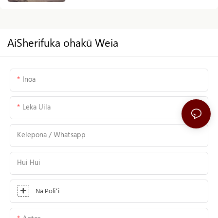
AiSherifuka ohakū Weia
Inoa
Leka Uila
Kelepona / Whatsapp
Hui Hui
Nā Poliʻi