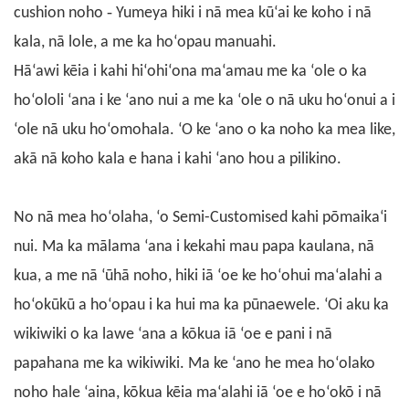
-
cushion noho
Yumeya hiki i nā mea kūʻai ke koho i nā
kala, nā lole, a me ka hoʻopau manuahi.
Hāʻawi kēia i kahi hiʻohiʻona maʻamau me ka ʻole o ka
hoʻololi ʻana i ke ʻano nui a me ka ʻole o nā uku hoʻonui a i
ʻole nā ​​​​uku hoʻomohala. ʻO ke ʻano o ka noho ka mea like,
akā nā koho kala e hana i kahi ʻano hou a pilikino.
No nā mea hoʻolaha, ʻo Semi-Customised kahi pōmaikaʻi
nui. Ma ka mālama ʻana i kekahi mau papa kaulana, nā
kua, a me nā ʻūhā noho, hiki iā ʻoe ke hoʻohui maʻalahi a
hoʻokūkū a hoʻopau i ka hui ma ka pūnaewele. ʻOi aku ka
wikiwiki o ka lawe ʻana a kōkua iā ʻoe e pani i nā
papahana me ka wikiwiki. Ma ke ʻano he mea hoʻolako
noho hale ʻaina, kōkua kēia maʻalahi iā ʻoe e hoʻokō i nā