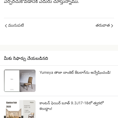
ఏర్పరచుకోవడానికి ఎదురు చూస్తున్నాము.
మునుపటి
తరువాత
మీకు సిఫార్సు చేయబడినది
Yumeya తాజా బాంకెట్ కేటలాగ్‌ను అన్వేషించండి!
కాంటన్ ఫెయిర్ బూత్ 9.3J17-18లో త్వరలో
కలుద్దాం!