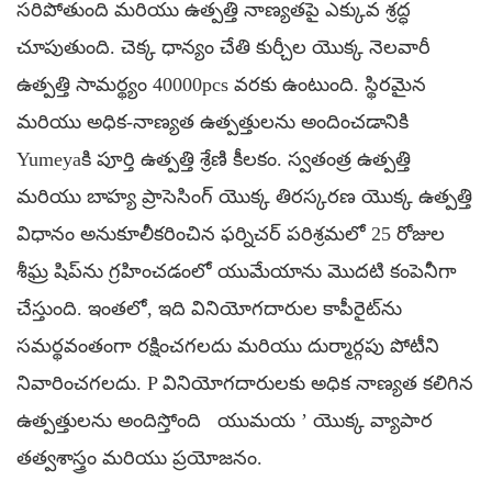
సరిపోతుంది మరియు ఉత్పత్తి నాణ్యతపై ఎక్కువ శ్రద్ధ
చూపుతుంది. చెక్క ధాన్యం చేతి కుర్చీల యొక్క నెలవారీ
ఉత్పత్తి సామర్థ్యం 40000pcs వరకు ఉంటుంది. స్థిరమైన
మరియు అధిక-నాణ్యత ఉత్పత్తులను అందించడానికి
Yumeyaకి పూర్తి ఉత్పత్తి శ్రేణి కీలకం. స్వతంత్ర ఉత్పత్తి
మరియు బాహ్య ప్రాసెసింగ్ యొక్క తిరస్కరణ యొక్క ఉత్పత్తి
విధానం అనుకూలీకరించిన ఫర్నిచర్ పరిశ్రమలో 25 రోజుల
శీఘ్ర షిప్‌ను గ్రహించడంలో యుమేయాను మొదటి కంపెనీగా
చేస్తుంది. ఇంతలో, ఇది వినియోగదారుల కాపీరైట్‌ను
సమర్థవంతంగా రక్షించగలదు మరియు దుర్మార్గపు పోటీని
నివారించగలదు. P
వినియోగదారులకు అధిక నాణ్యత కలిగిన
ఉత్పత్తులను అందిస్తోంది
యుమయ
’
యొక్క వ్యాపార
తత్వశాస్త్రం మరియు ప్రయోజనం.