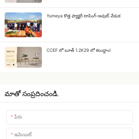
Yumeya కొత్త ఫ్యాక్టరీ టాపింగ్-అవుట్ వేడుక
CCEF లో బూత్ 1.2K29 లో కలుద్దాం!
మాతో సంప్రదించండి.
పేరు
ఇమెయిల్