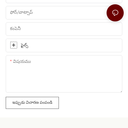
ఫోన్/వాట్సాప్
కంపెనీ
ఫైల్స్
విషయము
ఇప్పుడు విచారణ పంపండి