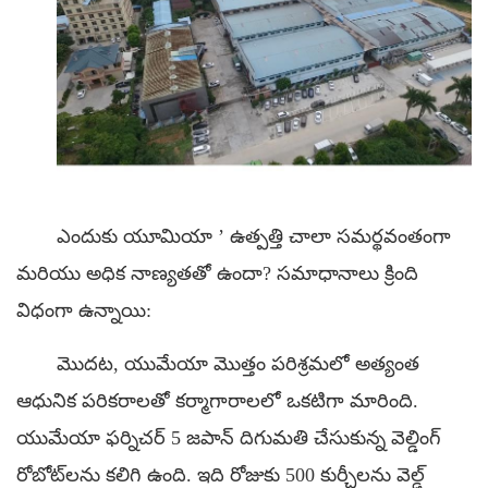
ఎందుకు యూమియా
’
ఉత్పత్తి చాలా సమర్థవంతంగా
మరియు అధిక నాణ్యతతో ఉందా? సమాధానాలు క్రింది
విధంగా ఉన్నాయి:
మొదట, యుమేయా మొత్తం పరిశ్రమలో అత్యంత
ఆధునిక పరికరాలతో కర్మాగారాలలో ఒకటిగా మారింది.
యుమేయా ఫర్నిచర్ 5 జపాన్ దిగుమతి చేసుకున్న వెల్డింగ్
రోబోట్‌లను కలిగి ఉంది. ఇది రోజుకు 500 కుర్చీలను వెల్డ్