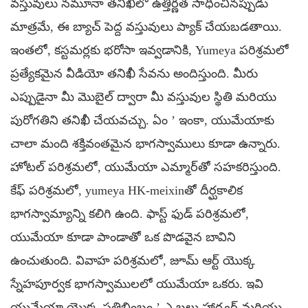
వస్తువులు నమూనా తనిఖీలో ఉత్తీర్ణత సాధించినప్పుడు
మాత్రమే, ఈ బ్యాచ్ పెద్ద వస్తువులు ప్యాక్ చేయబడతాయి.
ఇంతలో, కస్టమర్లకు భరోసా ఇవ్వడానికి, Yumeya పరిశ్రమలో
ప్రత్యేకమైన వీడియో తనిఖీ సేవను అందిస్తుంది. మీరు
ఎప్పుడైనా మీ మొబైల్ ద్వారా మీ వస్తువుల స్థితి మరియు
పురోగతిని తనిఖీ చేయవచ్చు. ఏం
’
ఇంకా, యుమేయాకు
చాలా మంది శక్తివంతమైన భాగస్వాములు కూడా ఉన్నారు.
హోటల్ పరిశ్రమలో, యుమేయా ఎమ్మార్‌తో సహకరిస్తుంది.
కేఫ్ పరిశ్రమలో, yumeya HK-meixinతో దీర్ఘకాలిక
భాగస్వామ్యాన్ని కలిగి ఉంది. ఫాస్ట్ ఫుడ్ పరిశ్రమలో,
యుమేయా కూడా పాండాతో ఒక పొడవైన బావిని
ఉంచుతుంది. వివాహ పరిశ్రమలో, జూమ్ ఆర్ట్ యొక్క
స్నేహపూర్వక భాగస్వాములలో యుమేయా ఒకరు. ఇవి
యుమేయా యొక్క ప్రతిబింబం
’
ఎ
బలు
హార్డ్వర్ మరియు