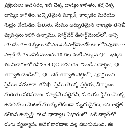
ప్రక్రియలు అవసరం, ఇది చెక్క ధాన్యం కాగితం, కర్ర చెక్క
ధాన్యం కాగితం, ఖచ్చితమైన మ్యాచ్, కాల్చడం మరియు
శుభ్రం చేయడం. పేతురు,
మేము అద్భుతమైన నాణ్యత తనిఖీ
వ్యవస్థను కలిగి ఉన్నాము. హార్డ్‌వేర్ డిపార్ట్‌మెంట్‌లో, అన్ని
యుమేయా కుర్చీలు కనీసం 4 డిపార్ట్‌మెంట్‌లకు లోనవుతాయి,
ప్యాక్ చేయడానికి ముందు 10 రెట్ల కంటే ఎక్కువ QC. ఇక్కడ
ఈ విభాగంలో కనీసం 4 QC అవసరం, 'ముడి పదార్థం', 'QC
తర్వాత బెండింగ్', 'QC చెక్ తర్వాత వెల్డింగ్', 'పూర్తయిన
ఫ్రేమ్‌ల నమూనా తనిఖీ'. ఫ్రేమ్ యొక్క ప్రక్రియ, నిర్మాణం
మరియు పరిమాణం మాత్రమే సరైనవి, మరియు ఫ్రేమ్ యొక్క
ఉపరితలం మెటల్ ముళ్ళు లేకుండా మృదువైనది, ఇది అర్హత
కలిగిన ఉత్పత్తి. కలప ధాన్యాల విభాగంలో, ఒకే బ్యాచ్‌లో
రంగు వ్యత్యాసం అనేక కారణాల వల్ల కలుగుతుంది. ఈ