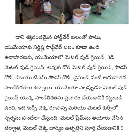
దాని శక్తివంతమైన హార్డ్‌వేర్ బలంతో పాటు,
యుమేయాకు నిర్దిష్ట సాఫ్ట్‌వేర్ బలం కూడా ఉంది.
ఉదాహరణకు,
యుమేయాలో మెటల్ వుడ్ గ్రెయిన్, 3డి
మెటల్ వుడ్ గ్రెయిన్, అవుట్ డోర్ మెటల్ వుడ్ గ్రెయిన్, పౌడర్
కోట్, డిఓయు టిఎమ్ పౌడర్ కోట్, డైమండ్ వంటి అధునాతన
సాంకేతికతలు ఉన్నాయి. యుమేయా ఎల్లప్పుడూ మెటల్ వుడ్
గ్రెయిన్ యొక్క సాంకేతికతను ప్రచారం చేయడానికి కట్టుబడి
ఉంది, ఇది కుర్చీ చెక్క రూపాన్ని మరియు మెటల్ కుర్చీలో
స్పర్శను పొందేలా చేస్తుంది. మెటల్ ఫ్రేమ్‌ను తయారు చేసిన
తర్వాత, మెటల్ చెక్క ధాన్యం ఉత్పత్తిని పూర్తి చేయడానికి 5