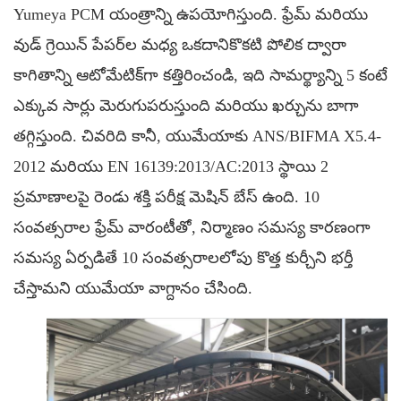
Yumeya PCM యంత్రాన్ని ఉపయోగిస్తుంది. ఫ్రేమ్ మరియు
వుడ్ గ్రెయిన్ పేపర్‌ల మధ్య ఒకదానికొకటి పోలిక ద్వారా
కాగితాన్ని ఆటోమేటిక్‌గా కత్తిరించండి, ఇది సామర్థ్యాన్ని 5 కంటే
ఎక్కువ సార్లు మెరుగుపరుస్తుంది మరియు ఖర్చును బాగా
తగ్గిస్తుంది. చివరిది కానీ, యుమేయాకు ANS/BIFMA X5.4-
2012 మరియు EN 16139:2013/AC:2013 స్థాయి 2
ప్రమాణాలపై రెండు శక్తి పరీక్ష మెషిన్ బేస్ ఉంది. 10
సంవత్సరాల ఫ్రేమ్ వారంటీతో, నిర్మాణం సమస్య కారణంగా
సమస్య ఏర్పడితే 10 సంవత్సరాలలోపు కొత్త కుర్చీని భర్తీ
చేస్తామని యుమేయా వాగ్దానం చేసింది.