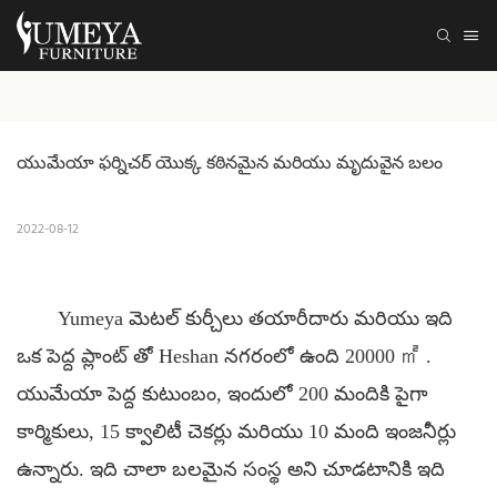
యుమేయా ఫర్నిచర్ యొక్క కఠినమైన మరియు మృదువైన బలం
2022-08-12
Yumeya మెటల్ కుర్చీలు తయారీదారు మరియు ఇది
ఒక పెద్ద ప్లాంట్ తో Heshan నగరంలో ఉంది 20000
㎡
.
యుమేయా పెద్ద కుటుంబం, ఇందులో 200 మందికి పైగా
కార్మికులు, 15 క్వాలిటీ చెకర్లు మరియు 10 మంది ఇంజనీర్లు
ఉన్నారు. ఇది చాలా బలమైన సంస్థ అని చూడటానికి ఇది