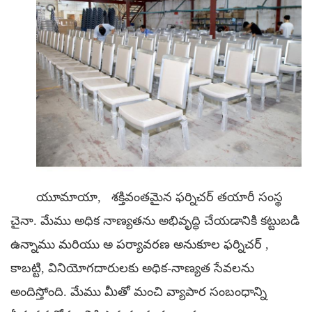
యూమాయా,
శక్తివంతమైన ఫర్నిచర్ తయారీ సంస్థ
చైనా. మేము అధిక నాణ్యతను అభివృద్ధి చేయడానికి కట్టుబడి
ఉన్నాము
మరియు అ
పర్యావరణ అనుకూల ఫర్నిచర్
,
కాబట్టి,
వినియోగదారులకు అధిక-నాణ్యత సేవలను
అందిస్తోంది. మేము మీతో మంచి వ్యాపార సంబంధాన్ని