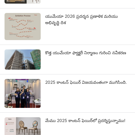
యుమేయా 2026 ప్రదర్శన ప్రణాళిక మరియు
అభివృద్ధి దిశ
కొత్త యుమేయా ఫ్యాక్టరీ నిర్మాణం గురించి నవీకరణ
2025 కాంటన్ ఫెయిర్ విజయవంతంగా ముగిసింది.
మేము 2025 కాంటన్ ఫెయిర్‌లో ప్రదర్శిస్తున్నాము!