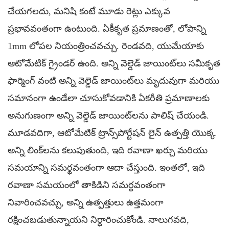
చేయగలదు, మనిషి కంటే మూడు రెట్లు ఎక్కువ
ప్రభావవంతంగా ఉంటుంది. ఏకీకృత ప్రమాణంతో, లోపాన్ని
1mm లోపల నియంత్రించవచ్చు. రెండవది, యుమేయాకు
ఆటోమేటిక్ గ్రైండర్ ఉంది. అన్ని వెల్డెడ్ జాయింట్‌లు సమీకృత
ఫార్మింగ్ వంటి అన్ని వెల్డెడ్ జాయింట్‌లు మృదువుగా మరియు
సమానంగా ఉండేలా చూసుకోవడానికి ఏకరీతి ప్రమాణాలకు
అనుగుణంగా అన్ని వెల్డెడ్ జాయింట్‌లను పాలిష్ చేయండి.
మూడవదిగా, ఆటోమేటిక్ ట్రాన్స్‌పోర్టేషన్ లైన్ ఉత్పత్తి యొక్క
అన్ని లింక్‌లను కలుపుతుంది, ఇది రవాణా ఖర్చు మరియు
సమయాన్ని సమర్థవంతంగా ఆదా చేస్తుంది. ఇంతలో, ఇది
రవాణా సమయంలో తాకిడిని సమర్థవంతంగా
నివారించవచ్చు, అన్ని ఉత్పత్తులు ఉత్తమంగా
రక్షించబడుతున్నాయని నిర్ధారించుకోండి. నాలుగవది,