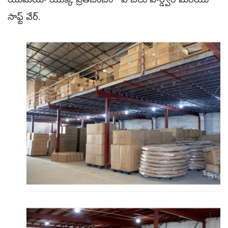
సాఫ్ట్ వేర్.