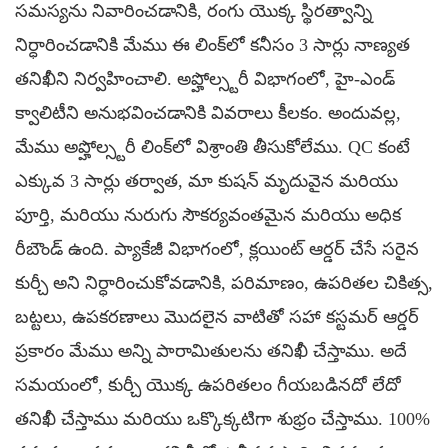
సమస్యను నివారించడానికి, రంగు యొక్క స్థిరత్వాన్ని
నిర్ధారించడానికి మేము ఈ లింక్‌లో కనీసం 3 సార్లు నాణ్యత
తనిఖీని నిర్వహించాలి. అప్హోల్స్టరీ విభాగంలో, హై-ఎండ్
క్వాలిటీని అనుభవించడానికి వివరాలు కీలకం. అందువల్ల,
మేము అప్హోల్స్టరీ లింక్‌లో విశ్రాంతి తీసుకోలేము. QC కంటే
ఎక్కువ 3 సార్లు తర్వాత, మా కుషన్ మృదువైన మరియు
పూర్తి, మరియు నురుగు సౌకర్యవంతమైన మరియు అధిక
రీబౌండ్ ఉంది. ప్యాకేజీ విభాగంలో, క్లయింట్ ఆర్డర్ చేసే సరైన
కుర్చీ అని నిర్ధారించుకోవడానికి, పరిమాణం, ఉపరితల చికిత్స,
బట్టలు, ఉపకరణాలు మొదలైన వాటితో సహా కస్టమర్ ఆర్డర్
ప్రకారం మేము అన్ని పారామితులను తనిఖీ చేస్తాము. అదే
సమయంలో, కుర్చీ యొక్క ఉపరితలం గీయబడినదో లేదో
తనిఖీ చేస్తాము మరియు ఒక్కొక్కటిగా శుభ్రం చేస్తాము. 100%