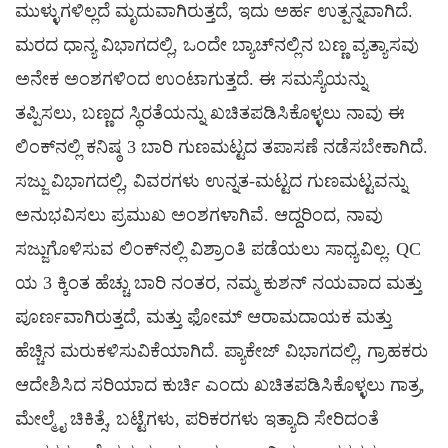
ಮುಳ್ಳುಗಳಿಲ್ಲದೆ ಮೃದುವಾಗಿರುತ್ತದೆ, ಇದು ಅರ್ಹ ಉತ್ಪನ್ನವಾಗಿದೆ.
ಮರದ ಧಾನ್ಯ ವಿಭಾಗದಲ್ಲಿ, ಒಂದೇ ಬ್ಯಾಚ್‌ನಲ್ಲಿನ ಬಣ್ಣ ವ್ಯತ್ಯಾಸವು
ಅನೇಕ ಅಂಶಗಳಿಂದ ಉಂಟಾಗುತ್ತದೆ. ಈ ಸಮಸ್ಯೆಯನ್ನು
ತಪ್ಪಿಸಲು, ಬಣ್ಣದ ಸ್ಥಿರತೆಯನ್ನು ಖಚಿತಪಡಿಸಿಕೊಳ್ಳಲು ನಾವು ಈ
ಲಿಂಕ್‌ನಲ್ಲಿ ಕನಿಷ್ಠ 3 ಬಾರಿ ಗುಣಮಟ್ಟದ ತಪಾಸಣೆ ನಡೆಸಬೇಕಾಗಿದೆ.
ಸಜ್ಜು ವಿಭಾಗದಲ್ಲಿ, ವಿವರಗಳು ಉನ್ನತ-ಮಟ್ಟದ ಗುಣಮಟ್ಟವನ್ನು
ಅನುಭವಿಸಲು ಪ್ರಮುಖ ಅಂಶಗಳಾಗಿವೆ. ಆದ್ದರಿಂದ, ನಾವು
ಸಜ್ಜುಗೊಳಿಸುವ ಲಿಂಕ್‌ನಲ್ಲಿ ವಿಶ್ರಾಂತಿ ಪಡೆಯಲು ಸಾಧ್ಯವಿಲ್ಲ. QC
ಯ 3 ಕ್ಕಿಂತ ಹೆಚ್ಚು ಬಾರಿ ನಂತರ, ನಮ್ಮ ಕುಶನ್ ನಯವಾದ ಮತ್ತು
ಪೂರ್ಣವಾಗಿರುತ್ತದೆ, ಮತ್ತು ಫೋಮ್ ಆರಾಮದಾಯಕ ಮತ್ತು
ಹೆಚ್ಚಿನ ಮರುಕಳಿಸುವಿಕೆಯಾಗಿದೆ. ಪ್ಯಾಕೇಜ್ ವಿಭಾಗದಲ್ಲಿ, ಗ್ರಾಹಕರು
ಆದೇಶಿಸಿದ ಸರಿಯಾದ ಕುರ್ಚಿ ಎಂದು ಖಚಿತಪಡಿಸಿಕೊಳ್ಳಲು ಗಾತ್ರ,
ಮೇಲ್ಮೈ ಚಿಕಿತ್ಸೆ, ಬಟ್ಟೆಗಳು, ಪರಿಕರಗಳು ಇತ್ಯಾದಿ ಸೇರಿದಂತೆ