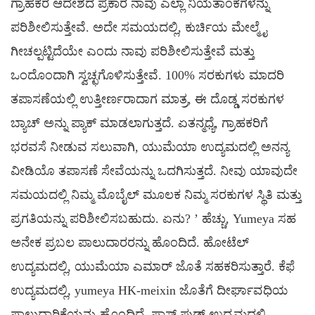
ಗ್ರಾಹಕರ ಆದೇಶದ ಪ್ರಕಾರ ನಾವು ಎಲ್ಲಾ ನಿಯತಾಂಕಗಳನ್ನು
ಪರಿಶೀಲಿಸುತ್ತೇವೆ. ಅದೇ ಸಮಯದಲ್ಲಿ, ಕುರ್ಚಿಯ ಮೇಲ್ಮೈ
ಗೀಚಲ್ಪಟ್ಟಿದೆಯೇ ಎಂದು ನಾವು ಪರಿಶೀಲಿಸುತ್ತೇವೆ ಮತ್ತು
ಒಂದೊಂದಾಗಿ ಸ್ವಚ್ಛಗೊಳಿಸುತ್ತೇವೆ. 100% ಸರಕುಗಳು ಮಾದರಿ
ತಪಾಸಣೆಯಲ್ಲಿ ಉತ್ತೀರ್ಣರಾದಾಗ ಮಾತ್ರ, ಈ ದೊಡ್ಡ ಸರಕುಗಳ
ಬ್ಯಾಚ್ ಅನ್ನು ಪ್ಯಾಕ್ ಮಾಡಲಾಗುತ್ತದೆ. ಏತನ್ಮಧ್ಯೆ, ಗ್ರಾಹಕರಿಗೆ
ಭರವಸೆ ನೀಡುವ ಸಲುವಾಗಿ, ಯುಮೆಯಾ ಉದ್ಯಮದಲ್ಲಿ ಅನನ್ಯ
ವೀಡಿಯೊ ತಪಾಸಣೆ ಸೇವೆಯನ್ನು ಒದಗಿಸುತ್ತದೆ. ನೀವು ಯಾವುದೇ
ಸಮಯದಲ್ಲಿ ನಿಮ್ಮ ಮೊಬೈಲ್ ಮೂಲಕ ನಿಮ್ಮ ಸರಕುಗಳ ಸ್ಥಿತಿ ಮತ್ತು
ಪ್ರಗತಿಯನ್ನು ಪರಿಶೀಲಿಸಬಹುದು. ಏನು?
’
ಹೆಚ್ಚು, Yumeya ಸಹ
ಅನೇಕ ಪ್ರಬಲ ಪಾಲುದಾರರನ್ನು ಹೊಂದಿದೆ. ಹೋಟೆಲ್
ಉದ್ಯಮದಲ್ಲಿ, ಯುಮೆಯಾ ಎಮಾರ್ ಜೊತೆ ಸಹಕರಿಸುತ್ತಾರೆ. ಕೆಫೆ
ಉದ್ಯಮದಲ್ಲಿ, yumeya HK-meixin ಜೊತೆಗೆ ದೀರ್ಘಾವಧಿಯ
ಪಾಲುದಾರಿಕೆಯನ್ನು ಹೊಂದಿದೆ. ಫಾಸ್ಟ್ ಫುಡ್ ಉದ್ಯಮದಲ್ಲಿ,