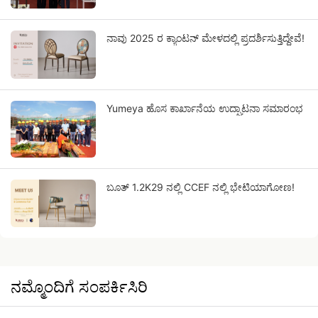
ನಾವು 2025 ರ ಕ್ಯಾಂಟನ್ ಮೇಳದಲ್ಲಿ ಪ್ರದರ್ಶಿಸುತ್ತಿದ್ದೇವೆ!
Yumeya ಹೊಸ ಕಾರ್ಖಾನೆಯ ಉದ್ಘಾಟನಾ ಸಮಾರಂಭ
ಬೂತ್ 1.2K29 ನಲ್ಲಿ CCEF ನಲ್ಲಿ ಭೇಟಿಯಾಗೋಣ!
ನಮ್ಮೊಂದಿಗೆ ಸಂಪರ್ಕಿಸಿರಿ