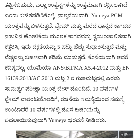
ತಪ್ಪಿಸಬಹುದು, ಎಲ್ಲಾ ಉತ್ಪನ್ನಗಳನ್ನು ಉತ್ತಮವಾಗಿ ರಕ್ಷಿಸಲಾಗಿದೆ
ಎಂದು ಖಚಿತಪಡಿಸಿಕೊಳ್ಳಿ. ನಾಲ್ಕನೆಯದಾಗಿ, Yumeya PCM
ಯಂತ್ರವನ್ನು ಬಳಸುತ್ತದೆ. ಫ್ರೇಮ್ ಮತ್ತು ಮರದ ಧಾನ್ಯದ ಕಾಗದದ
ನಡುವಿನ ಹೋಲಿಕೆಯ ಮೂಲಕ ಕಾಗದವನ್ನು ಸ್ವಯಂಚಾಲಿತವಾಗಿ
ಕತ್ತರಿಸಿ, ಇದು ದಕ್ಷತೆಯನ್ನು 5 ಪಟ್ಟು ಹೆಚ್ಚು ಸುಧಾರಿಸುತ್ತದೆ ಮತ್ತು
ವೆಚ್ಚವನ್ನು ಬಹಳವಾಗಿ ಕಡಿಮೆ ಮಾಡುತ್ತದೆ. ಕೊನೆಯದಾಗಿ ಆದರೆ
ಕನಿಷ್ಠವಲ್ಲ, ಯುಮೆಯಾ ANS/BIFMA X5.4-2012 ಮತ್ತು EN
16139:2013/AC:2013 ಮಟ್ಟ 2 ರ ಗುಣಮಟ್ಟದಲ್ಲಿ ಎರಡು
ಸಾಮರ್ಥ್ಯ ಪರೀಕ್ಷಾ ಯಂತ್ರ ಬೇಸ್ ಹೊಂದಿದೆ. 10 ವರ್ಷಗಳ
ಫ್ರೇಮ್ ವಾರಂಟಿಯೊಂದಿಗೆ, ರಚನೆಯ ಸಮಸ್ಯೆಯಿಂದ ಸಮಸ್ಯೆ
ಉಂಟಾದರೆ 10 ವರ್ಷಗಳಲ್ಲಿ ಹೊಸ ಕುರ್ಚಿಯನ್ನು
ಬದಲಾಯಿಸುವುದಾಗಿ Yumeya ಭರವಸೆ ನೀಡಿದರು.