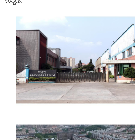
ಉದ್ದೇಶ.