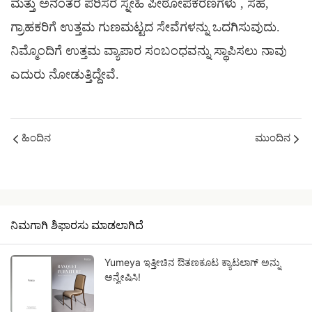
ಮತ್ತು ಅನಂತರ
ಪರಿಸರ ಸ್ನೇಹಿ ಪೀಠೋಪಕರಣಗಳು
, ಸಹ,
ಗ್ರಾಹಕರಿಗೆ ಉತ್ತಮ ಗುಣಮಟ್ಟದ ಸೇವೆಗಳನ್ನು ಒದಗಿಸುವುದು.
ನಿಮ್ಮೊಂದಿಗೆ ಉತ್ತಮ ವ್ಯಾಪಾರ ಸಂಬಂಧವನ್ನು ಸ್ಥಾಪಿಸಲು ನಾವು
ಎದುರು ನೋಡುತ್ತಿದ್ದೇವೆ.
ಹಿಂದಿನ
ಮುಂದಿನ
ನಿಮಗಾಗಿ ಶಿಫಾರಸು ಮಾಡಲಾಗಿದೆ
Yumeya ಇತ್ತೀಚಿನ ಔತಣಕೂಟ ಕ್ಯಾಟಲಾಗ್ ಅನ್ನು
ಅನ್ವೇಷಿಸಿ!