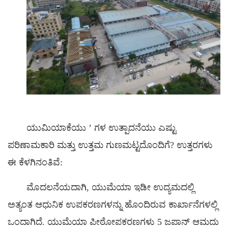
ಯುಮಿಯಾಕೆಯು
’
ಗಳ ಉತ್ಪಾದನೆಯು ಎಷ್ಟು
ಪರಿಣಾಮಕಾರಿ ಮತ್ತು ಉತ್ತಮ ಗುಣಮಟ್ಟದೊಂದಿಗೆ? ಉತ್ತರಗಳು
ಈ ಕೆಳಗಿನಂತಿವೆ:
ಮೊದಲನೆಯದಾಗಿ, ಯುಮೆಯಾ ಇಡೀ ಉದ್ಯಮದಲ್ಲಿ
ಅತ್ಯಂತ ಆಧುನಿಕ ಉಪಕರಣಗಳನ್ನು ಹೊಂದಿರುವ ಕಾರ್ಖಾನೆಗಳಲ್ಲಿ
ಒಂದಾಗಿದೆ. ಯುಮೆಯಾ ಪೀಠೋಪಕರಣಗಳು 5 ಜಪಾನ್ ಆಮದು