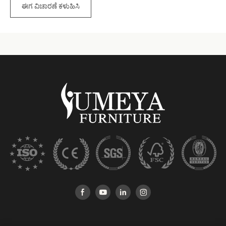
ಈಗ ವಿಚಾರಣೆ ಕಳುಹಿಸಿ