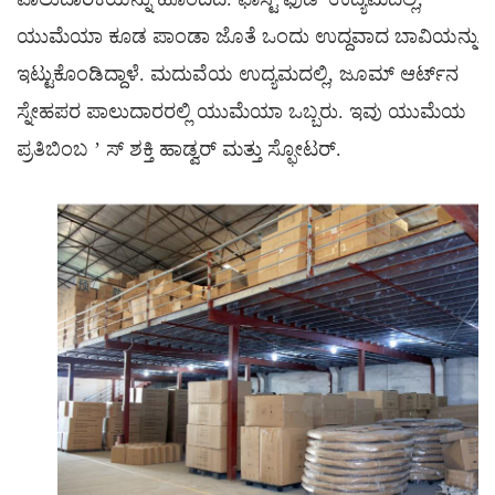
ಯುಮೆಯಾ ಕೂಡ ಪಾಂಡಾ ಜೊತೆ ಒಂದು ಉದ್ದವಾದ ಬಾವಿಯನ್ನು
ಇಟ್ಟುಕೊಂಡಿದ್ದಾಳೆ. ಮದುವೆಯ ಉದ್ಯಮದಲ್ಲಿ, ಜೂಮ್ ಆರ್ಟ್‌ನ
ಸ್ನೇಹಪರ ಪಾಲುದಾರರಲ್ಲಿ ಯುಮೆಯಾ ಒಬ್ಬರು. ಇವು ಯುಮೆಯ
ಪ್ರತಿಬಿಂಬ
’
ಸ್
ಶಕ್ತಿ
ಹಾಡ್ವರ್ ಮತ್ತು ಸ್ಫೋಟರ್.