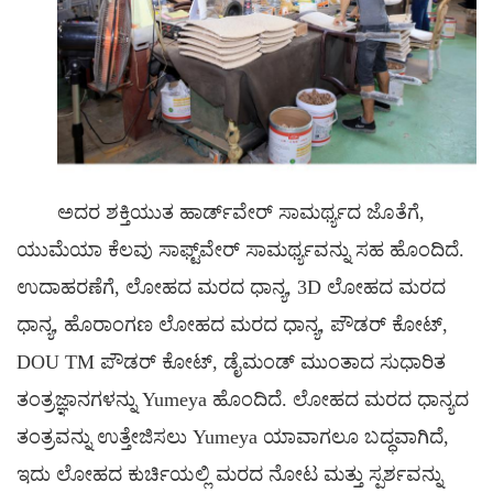
ಅದರ ಶಕ್ತಿಯುತ ಹಾರ್ಡ್‌ವೇರ್ ಸಾಮರ್ಥ್ಯದ ಜೊತೆಗೆ,
ಯುಮೆಯಾ ಕೆಲವು ಸಾಫ್ಟ್‌ವೇರ್ ಸಾಮರ್ಥ್ಯವನ್ನು ಸಹ ಹೊಂದಿದೆ.
ಉದಾಹರಣೆಗೆ,
ಲೋಹದ ಮರದ ಧಾನ್ಯ, 3D ಲೋಹದ ಮರದ
ಧಾನ್ಯ, ಹೊರಾಂಗಣ ಲೋಹದ ಮರದ ಧಾನ್ಯ, ಪೌಡರ್ ಕೋಟ್,
DOU TM ಪೌಡರ್ ಕೋಟ್, ಡೈಮಂಡ್ ಮುಂತಾದ ಸುಧಾರಿತ
ತಂತ್ರಜ್ಞಾನಗಳನ್ನು Yumeya ಹೊಂದಿದೆ. ಲೋಹದ ಮರದ ಧಾನ್ಯದ
ತಂತ್ರವನ್ನು ಉತ್ತೇಜಿಸಲು Yumeya ಯಾವಾಗಲೂ ಬದ್ಧವಾಗಿದೆ,
ಇದು ಲೋಹದ ಕುರ್ಚಿಯಲ್ಲಿ ಮರದ ನೋಟ ಮತ್ತು ಸ್ಪರ್ಶವನ್ನು