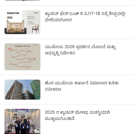
ಕ್ಯಾಂಟನ್ ಫೇರ್ ಬೂತ್ 9.3J17-18 ನಲ್ಲಿ ಶೀಘ್ರದಲ್ಲೇ
ಭೇಟಿಯಾಗೋಣ!
ಯುಮೇಯ 2026 ಪ್ರದರ್ಶನ ಯೋಜನೆ ಮತ್ತು
ಅಭಿವೃದ್ಧಿ ನಿರ್ದೇಶನ
ಹೊಸ ಯುಮೇಯ ಕಾರ್ಖಾನೆ ನಿರ್ಮಾಣದ ಕುರಿತು
ನವೀಕರಣ
2025 ರ ಕ್ಯಾಂಟನ್ ಮೇಳವು ಯಶಸ್ವಿಯಾಗಿ
ಮುಕ್ತಾಯಗೊಂಡಿದೆ.