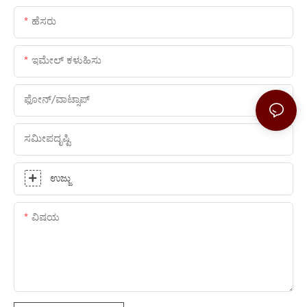
ಹೆಸರು
ಇಮೇಲ್ ಕಳುಹಿಸು
ಫೋನ್/ವಾಟ್ಸಾಪ್
ಸಮೀಪದೃಷ್ಟಿ
ಉಜ್ಜು
ವಿಷಯ