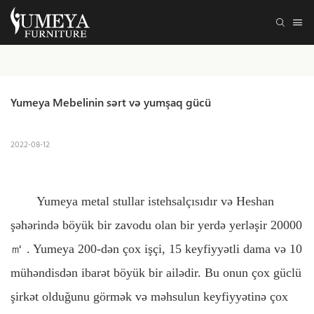
Yumeya Mebelinin sərt və yumşaq gücü
2022-08-12
Yumeya metal stullar istehsalçısıdır və Heshan
şəhərində böyük bir zavodu olan bir yerdə yerləşir 20000
㎡
. Yumeya 200-dən çox işçi, 15 keyfiyyətli dama və 10
mühəndisdən ibarət böyük bir ailədir. Bu onun çox güclü
şirkət olduğunu görmək və məhsulun keyfiyyətinə çox