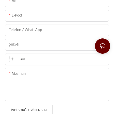
Ad
E-Poçt
Telefon / WhatsApp
Şirkəti
Fayl
Məzmun
İNDI SORĞU GÖNDƏRIN