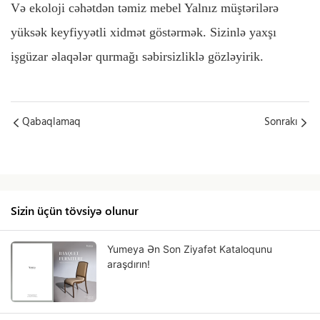
Və
ekoloji cəhətdən təmiz mebel
Yalnız
müştərilərə
yüksək keyfiyyətli xidmət göstərmək. Sizinlə yaxşı
işgüzar əlaqələr qurmağı səbirsizliklə gözləyirik.
Qabaqlamaq
Sonrakı
Sizin üçün tövsiyə olunur
Yumeya Ən Son Ziyafət Kataloqunu
araşdırın!