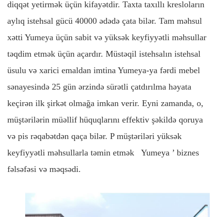
diqqət yetirmək üçün kifayətdir. Taxta taxıllı kresloların
aylıq istehsal gücü 40000 ədədə çata bilər. Tam məhsul
xətti Yumeya üçün sabit və yüksək keyfiyyətli məhsullar
təqdim etmək üçün açardır. Müstəqil istehsalın istehsal
üsulu və xarici emaldan imtina Yumeya-ya fərdi mebel
sənayesində 25 gün ərzində sürətli çatdırılma həyata
keçirən ilk şirkət olmağa imkan verir. Eyni zamanda, o,
müştərilərin müəllif hüquqlarını effektiv şəkildə qoruya
və pis rəqabətdən qaça bilər. P
müştəriləri yüksək
keyfiyyətli məhsullarla təmin etmək
Yumeya
’
biznes
fəlsəfəsi və məqsədi.