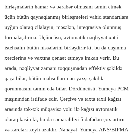
birləşmələrin hamar və bərabər olmasını təmin etmək
üçün bütün qaynaqlanmış birləşmələri vahid standartlara
uyğun olaraq cilalayın, məsələn, inteqrasiya olunmuş
formalaşdırma. Üçüncüsü, avtomatik nəqliyyat xətti
istehsalın bütün hissələrini birləşdirir ki, bu da daşınma
xərclərinə və vaxtına qənaət etməyə imkan verir. Bu
arada, nəqliyyat zamanı toqquşmadan effektiv şəkildə
qaça bilər, bütün məhsulların ən yaxşı şəkildə
qorunmasını təmin edə bilər. Dördüncüsü, Yumeya PCM
maşınından istifadə edir. Çərçivə və taxta taxıl kağızı
arasında tək-tək müqayisə yolu ilə kağızı avtomatik
olaraq kəsin ki, bu da səmərəliliyi 5 dəfədən çox artırır
və xərcləri xeyli azaldır. Nəhayət, Yumeya ANS/BIFMA