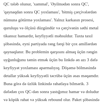
QC tələb olunur, 'xammal', 'Əyilmədən sonra QC',
'qaynaqdan sonra QC yoxlaması', 'bitmiş çərçivələrdən
nümunə götürmə yoxlaması'. Yalnız karkasın prosesi,
quruluşu və ölçüsü düzgündür və çərçivənin səthi metal
tikansız hamardır, keyfiyyətli məhsuldur. Taxta taxıl
şöbəsində, eyni partiyada rəng fərqi bir çox amillərdən
qaynaqlanır. Bu problemin qarşısını almaq üçün rəngin
uyğunluğunu təmin etmək üçün bu linkdə ən azı 3 dəfə
keyfiyyət yoxlaması aparmalıyıq. Döşəmə bölməsində
detallar yüksək keyfiyyətli təcrübə üçün əsas məqamdır.
Buna görə də üzlük linkində rahatlaya bilmərik. 3
dəfədən çox QC-dən sonra yastığımız hamar və doludur
və köpük rahat və yüksək rebound olur. Paket şöbəsində