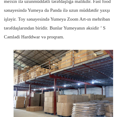
meixin ilə uzunmüddətli tərəfdaşlığa malikdir. Fast food
sənayesində Yumeya da Panda ilə uzun müddətdir yaxşı
işləyir. Toy sənayesində Yumeya Zoom Art-ın mehriban
tərəfdaşlarından biridir. Bunlar Yumeyanın əksidir
’
S
Cəmlədi
Harddwar və proqram.