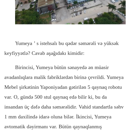
Yumeya
’
s istehsalı bu qədər səmərəli və yüksək
keyfiyyətlə? Cavab aşağıdakı kimidir:
Birincisi, Yumeya bütün sənayedə ən müasir
avadanlıqlara malik fabriklərdən birinə çevrildi. Yumeya
Mebel şirkətinin Yaponiyadan gətirilən 5 qaynaq robotu
var. O, gündə 500 stul qaynaq edə bilir ki, bu da
insandan üç dəfə daha səmərəlidir. Vahid standartla səhv
1 mm daxilində idarə oluna bilər. İkincisi, Yumeya
avtomatik dəyirmanı var. Bütün qaynaqlanmış