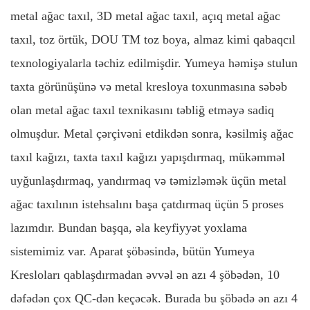
metal ağac taxıl, 3D metal ağac taxıl, açıq metal ağac
taxıl, toz örtük, DOU TM toz boya, almaz kimi qabaqcıl
texnologiyalarla təchiz edilmişdir. Yumeya həmişə stulun
taxta görünüşünə və metal kresloya toxunmasına səbəb
olan metal ağac taxıl texnikasını təbliğ etməyə sadiq
olmuşdur. Metal çərçivəni etdikdən sonra, kəsilmiş ağac
taxıl kağızı, taxta taxıl kağızı yapışdırmaq, mükəmməl
uyğunlaşdırmaq, yandırmaq və təmizləmək üçün metal
ağac taxılının istehsalını başa çatdırmaq üçün 5 proses
lazımdır. Bundan başqa,
əla keyfiyyət yoxlama
sistemimiz var. Aparat şöbəsində, bütün Yumeya
Kresloları qablaşdırmadan əvvəl ən azı 4 şöbədən, 10
dəfədən çox QC-dən keçəcək. Burada bu şöbədə ən azı 4