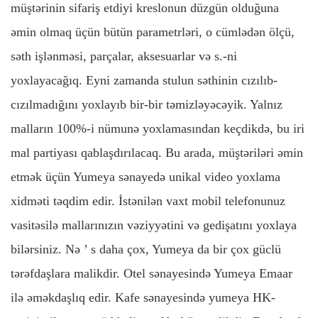
müştərinin sifariş etdiyi kreslonun düzgün olduğuna
əmin olmaq üçün bütün parametrləri, o cümlədən ölçü,
səth işlənməsi, parçalar, aksesuarlar və s.-ni
yoxlayacağıq. Eyni zamanda stulun səthinin cızılıb-
cızılmadığını yoxlayıb bir-bir təmizləyəcəyik. Yalnız
malların 100%-i nümunə yoxlamasından keçdikdə, bu iri
mal partiyası qablaşdırılacaq. Bu arada, müştəriləri əmin
etmək üçün Yumeya sənayedə unikal video yoxlama
xidməti təqdim edir. İstənilən vaxt mobil telefonunuz
vasitəsilə mallarınızın vəziyyətini və gedişatını yoxlaya
bilərsiniz. Nə
’
s daha çox, Yumeya da bir çox güclü
tərəfdaşlara malikdir. Otel sənayesində Yumeya Emaar
ilə əməkdaşlıq edir. Kafe sənayesində yumeya HK-