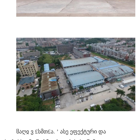
ჱაღჲ ვ £სმთ£ა.
’
ასე ეფექტური და