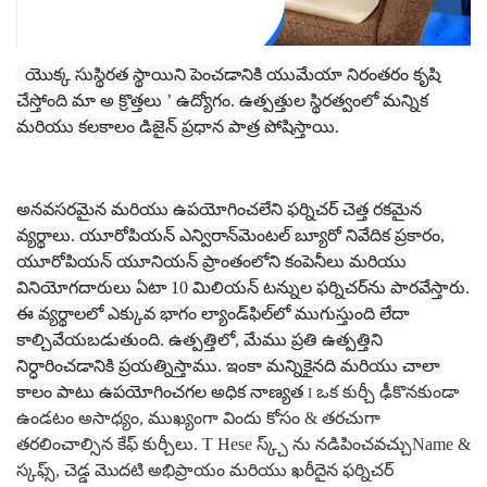
యొక్క సుస్థిరత స్థాయిని పెంచడానికి యుమేయా నిరంతరం కృషి
చేస్తోంది
మా అ
క్రొత్తలు ’ ఉద్యోగం. ఉత్పత్తుల స్థిరత్వంలో మన్నిక
మరియు కలకాలం డిజైన్ ప్రధాన పాత్ర పోషిస్తాయి.
అనవసరమైన మరియు ఉపయోగించలేని ఫర్నిచర్ చెత్త రకమైన
వ్యర్థాలు. యూరోపియన్ ఎన్విరాన్‌మెంటల్ బ్యూరో నివేదిక ప్రకారం,
యూరోపియన్ యూనియన్ ప్రాంతంలోని కంపెనీలు మరియు
వినియోగదారులు ఏటా 10 మిలియన్ టన్నుల ఫర్నిచర్‌ను పారవేస్తారు.
ఈ వ్యర్థాలలో ఎక్కువ భాగం ల్యాండ్‌ఫిల్‌లో ముగుస్తుంది లేదా
కాల్చివేయబడుతుంది. ఉత్పత్తిలో, మేము ప్రతి ఉత్పత్తిని
నిర్ధారించడానికి ప్రయత్నిస్తాము.
ఇంకా
మన్నికైనది మరియు చాలా
కాలం పాటు ఉపయోగించగల అధిక నాణ్యత
ఒక కుర్చీ ఢీకొనకుండా
I
ఉండటం అసాధ్యం, ముఖ్యంగా విందు కోసం & తరచుగా
తరలించాల్సిన కేఫ్ కుర్చీలు. T
Hese స్క్చ్ ను నడిపించవచ్చుName &
స్కఫ్స్, చెడ్డ మొదటి అభిప్రాయం మరియు ఖరీదైన ఫర్నిచర్