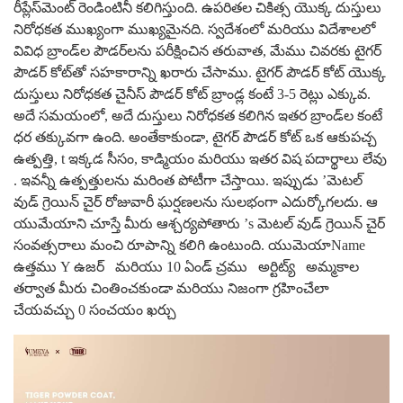
రీప్లేస్‌మెంట్ రెండింటినీ కలిగిస్తుంది. ఉపరితల చికిత్స యొక్క దుస్తులు
నిరోధకత ముఖ్యంగా ముఖ్యమైనది. స్వదేశంలో మరియు విదేశాలలో
వివిధ బ్రాండ్‌ల పౌడర్‌లను పరీక్షించిన తరువాత, మేము చివరకు టైగర్
పౌడర్ కోట్‌తో సహకారాన్ని ఖరారు చేసాము. టైగర్ పౌడర్ కోట్ యొక్క
దుస్తులు నిరోధకత చైనీస్ పౌడర్ కోట్ బ్రాండ్ల కంటే 3-5 రెట్లు ఎక్కువ.
అదే సమయంలో, అదే దుస్తులు నిరోధకత కలిగిన ఇతర బ్రాండ్‌ల కంటే
ధర తక్కువగా ఉంది. అంతేకాకుండా, టైగర్ పౌడర్ కోట్ ఒక ఆకుపచ్చ
ఉత్పత్తి, t
ఇక్కడ సీసం, కాడ్మియం మరియు ఇతర విష పదార్థాలు లేవు
. ఇవన్నీ ఉత్పత్తులను మరింత పోటీగా చేస్తాయి. ఇప్పుడు ’మెటల్
వుడ్ గ్రెయిన్ చైర్ రోజువారీ ఘర్షణలను సులభంగా ఎదుర్కోగలదు. ఆ
యుమేయాని చూస్తే మీరు ఆశ్చర్యపోతారు ’s మెటల్ వుడ్ గ్రెయిన్ చైర్
సంవత్సరాలు మంచి రూపాన్ని కలిగి ఉంటుంది. యుమెయాName
ఉత్తము
Y ఉజర్
మరియు 10 ఏండ్ చ్రము
అర్టిట్య్
అమ్మకాల
తర్వాత మీరు చింతించకుండా మరియు నిజంగా గ్రహించేలా
చేయవచ్చు
0
సంచయం ఖర్చు