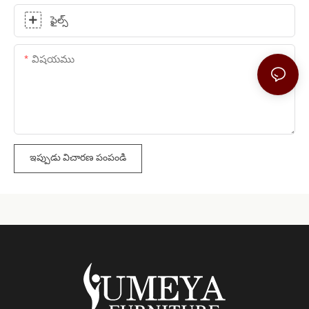
ఫైల్స్
విషయము
ఇప్పుడు విచారణ పంపండి