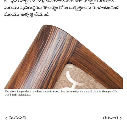
6.
ఫ్రేమ్ పార్ట్‌లను మళ్లీ ఉపయోగించుకునేలా సుదీర్ఘ జీవితకాలం
మరియు పునరుద్ధరణ సౌలభ్యం కోసం ఉత్పత్తులను రూపొందించండి
మరియు ఉత్పత్తి చేయండి.
మునుపటి
తరువాత