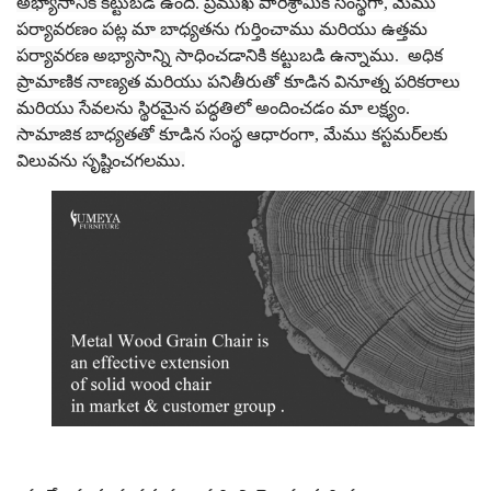
అభ్యాసానికి కట్టుబడి ఉంది. ప్రముఖ పారిశ్రామిక సంస్థగా, మేము
పర్యావరణం పట్ల మా బాధ్యతను గుర్తించాము మరియు ఉత్తమ
పర్యావరణ అభ్యాసాన్ని సాధించడానికి కట్టుబడి ఉన్నాము. అధిక
ప్రామాణిక నాణ్యత మరియు పనితీరుతో కూడిన వినూత్న పరికరాలు
మరియు సేవలను స్థిరమైన పద్ధతిలో అందించడం మా లక్ష్యం.
సామాజిక బాధ్యతతో కూడిన సంస్థ ఆధారంగా, మేము కస్టమర్‌లకు
విలువను సృష్టించగలము.