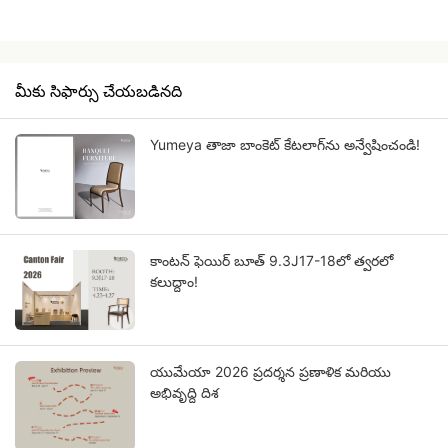
మీకు సిఫార్సు చేయబడినది
Yumeya తాజా బాంకెట్ కేటలాగ్‌ను అన్వేషించండి!
కాంటన్ ఫెయిర్ బూత్ 9.3J17-18లో త్వరలో
కలుద్దాం!
యుమేయా 2026 ప్రదర్శన ప్రణాళిక మరియు
అభివృద్ధి దిశ