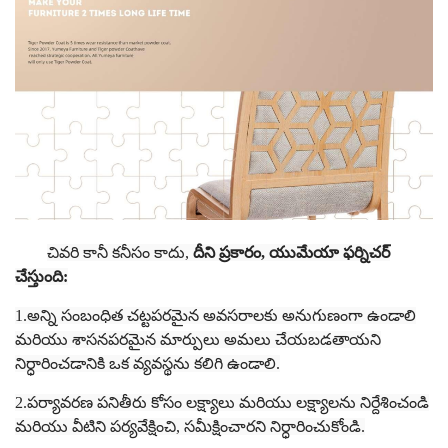
చివరి కానీ కనీసం కాదు,
దీని ప్రకారం, యుమేయా ఫర్నిచర్
చేస్తుంది:
1.అన్ని సంబంధిత చట్టపరమైన అవసరాలకు అనుగుణంగా ఉండాలి
మరియు శాసనపరమైన మార్పులు అమలు చేయబడతాయని
నిర్ధారించడానికి ఒక వ్యవస్థను కలిగి ఉండాలి.
2.పర్యావరణ పనితీరు కోసం లక్ష్యాలు మరియు లక్ష్యాలను నిర్దేశించండి
మరియు వీటిని పర్యవేక్షించి, సమీక్షించారని నిర్ధారించుకోండి.