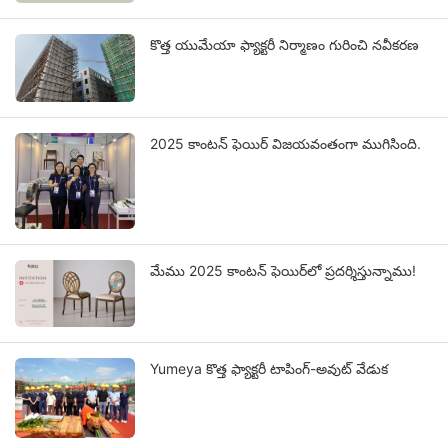
కొత్త యుమేయా ఫ్యాక్టరీ నిర్మాణం గురించి నవీకరణ
2025 కాంటన్ ఫెయిర్ విజయవంతంగా ముగిసింది.
మేము 2025 కాంటన్ ఫెయిర్‌లో ప్రదర్శిస్తున్నాము!
Yumeya కొత్త ఫ్యాక్టరీ టాపింగ్-అవుట్ వేడుక