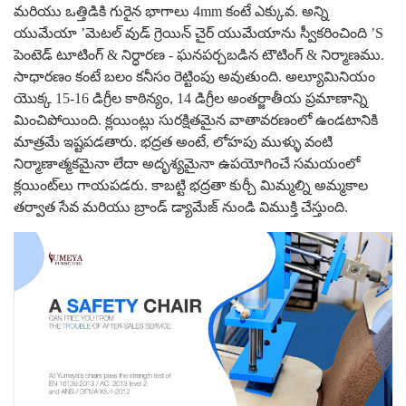
మరియు ఒత్తిడికి గురైన భాగాలు 4mm కంటే ఎక్కువ. అన్ని
యుమేయా ’మెటల్ వుడ్ గ్రెయిన్ చైర్ యుమేయాను స్వీకరించింది ’S
పెంటెడ్ టూటింగ్ & నిర్ధారణ - ఘనపర్చబడిన టౌటింగ్ & నిర్మాణము.
సాధారణం కంటే బలం కనీసం రెట్టింపు అవుతుంది.
అల్యూమినియం
యొక్క 15-16 డిగ్రీల కాఠిన్యం, 14 డిగ్రీల అంతర్జాతీయ ప్రమాణాన్ని
మించిపోయింది.
క్లయింట్లు సురక్షితమైన వాతావరణంలో ఉండటానికి
మాత్రమే ఇష్టపడతారు. భద్రత అంటే, లోహపు ముళ్ళు వంటి
నిర్మాణాత్మకమైనా లేదా అదృశ్యమైనా ఉపయోగించే సమయంలో
క్లయింట్‌లు గాయపడరు. కాబట్టి భద్రతా కుర్చీ మిమ్మల్ని అమ్మకాల
తర్వాత సేవ మరియు బ్రాండ్ డ్యామేజ్ నుండి విముక్తి చేస్తుంది.