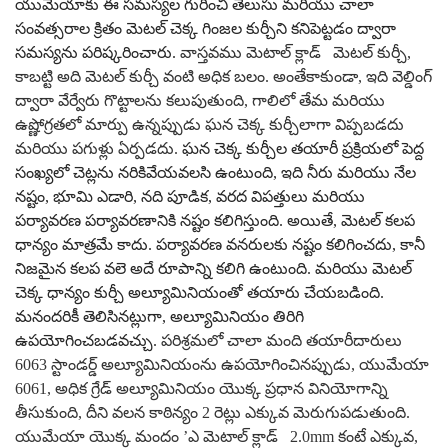
యుమేయాకు ఈ సమస్యల గురించి తెలుసు మరియు చాలా
సంవత్సరాల క్రితం మెటల్ చెక్క గింజల కుర్చీని కనిపెట్టడం ద్వారా
సమస్యను పరిష్కరించారు.
వాస్తవము
మెటాల్ క్లాడ్
మెటల్ కుర్చీ,
కాబట్టి అది మెటల్ కుర్చీ వంటి అధిక బలం. అంతేకాకుండా, ఇది వెల్డింగ్
ద్వారా వేర్వేరు గొట్టాలను కలుపుతుంది, గాలిలో తేమ మరియు
ఉష్ణోగ్రతలో మార్పు ఉన్నప్పుడు ఘన చెక్క కుర్చీలాగా విప్పబడదు
మరియు పగుళ్లు ఏర్పడదు.
ఘన చెక్క కుర్చీల తయారీ ప్రక్రియలో పెద్ద
సంఖ్యలో చెట్లను నరికివేయవలసి ఉంటుంది, ఇది నీరు మరియు నేల
నష్టం, భూమి ఎడారి, నది పూడిక, వరద విపత్తులు మరియు
పర్యావరణ పర్యావరణానికి నష్టం కలిగిస్తుంది. అయితే, మెటల్ కలప
ధాన్యం మాత్రమే కాదు. పర్యావరణ వనరులకు నష్టం కలిగించదు, కానీ
నిజమైన కలప వలె అదే రూపాన్ని కలిగి ఉంటుంది. మరియు మెటల్
చెక్క ధాన్యం కుర్చీ అల్యూమినియంతో తయారు చేయబడింది.
మనందరికీ తెలిసినట్లుగా, అల్యూమినియం తిరిగి
ఉపయోగించబడవచ్చు.
పరిశ్రమలో చాలా మంది తయారీదారులు
6063 స్టాండర్డ్ అల్యూమినియంను ఉపయోగించినప్పుడు, యుమేయా
6061, అధిక గ్రేడ్ అల్యూమినియం యొక్క ప్రధాన వినియోగాన్ని
తీసుకుంది, దీని వలన కాఠిన్యం 2 రెట్లు ఎక్కువ మెరుగుపడుతుంది.
యుమేయా యొక్క మందం ’ఎ
మెటాల్ క్లాడ్
2.0mm కంటే ఎక్కువ,