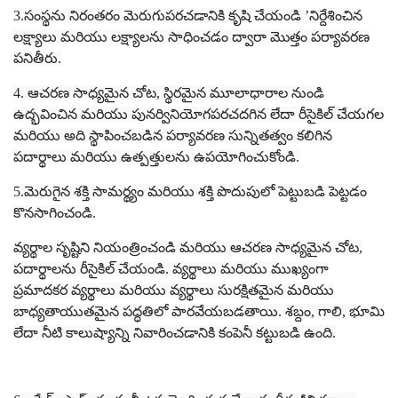
3.సంస్థను నిరంతరం మెరుగుపరచడానికి కృషి చేయండి ’నిర్దేశించిన
లక్ష్యాలు మరియు లక్ష్యాలను సాధించడం ద్వారా మొత్తం పర్యావరణ
పనితీరు.
4. ఆచరణ సాధ్యమైన చోట, స్థిరమైన మూలాధారాల నుండి
ఉద్భవించిన మరియు పునర్వినియోగపరచదగిన లేదా రీసైకిల్ చేయగల
మరియు అది స్థాపించబడిన పర్యావరణ సున్నితత్వం కలిగిన
పదార్థాలు మరియు ఉత్పత్తులను ఉపయోగించుకోండి.
5.మెరుగైన శక్తి సామర్థ్యం మరియు శక్తి పొదుపులో పెట్టుబడి పెట్టడం
కొనసాగించండి.
వ్యర్థాల సృష్టిని నియంత్రించండి మరియు ఆచరణ సాధ్యమైన చోట,
పదార్థాలను రీసైకిల్ చేయండి. వ్యర్థాలు మరియు ముఖ్యంగా
ప్రమాదకర వ్యర్థాలు మరియు వ్యర్థాలు సురక్షితమైన మరియు
బాధ్యతాయుతమైన పద్ధతిలో పారవేయబడతాయి. శబ్దం, గాలి, భూమి
లేదా నీటి కాలుష్యాన్ని నివారించడానికి కంపెనీ కట్టుబడి ఉంది.