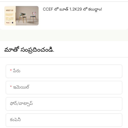
CCEF లో బూత్ 1.2K29 లో కలుద్దాం!
మాతో సంప్రదించండి.
పేరు
ఇమెయిల్
ఫోన్/వాట్సాప్
కంపెనీ