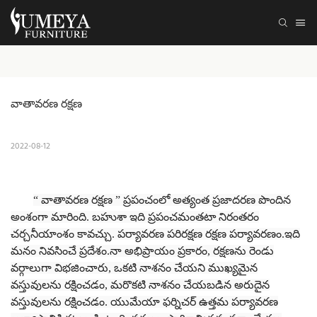
వాతావరణ రక్షణ
2022-08-12
“ వాతావరణ రక్షణ ” ప్రపంచంలో అత్యంత ప్రజాదరణ పొందిన
అంశంగా మారింది. బహుశా ఇది ప్రపంచమంతటా నిరంతరం
చర్చనీయాంశం కావచ్చు. పర్యావరణ పరిరక్షణ
రక్షణ
పర్యావరణం.ఇది
మనం నివసించే ప్రదేశం.నా అభిప్రాయం ప్రకారం, రక్షణను రెండు
వర్గాలుగా విభజించారు, ఒకటి నాశనం చేయని ముఖ్యమైన
వస్తువులను రక్షించడం, మరొకటి నాశనం చేయబడిన అరుదైన
వస్తువులను రక్షించడం. యుమేయా ఫర్నిచర్ ఉత్తమ పర్యావరణ