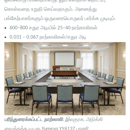
ஒவ்வொரு பங்கேற்பாளருடனும் எளிதாக தொடர்பு
கொள்வதை உறுதி செய்வதாகும். அனைத்து
பங்கேற்பாளர்களும் ஒருவரையொருவர் பார்க்க முடியும்.
600–800 சதுர அடியில் 25–40 நாற்காலிகள்
0.031 – 0.067 நாற்காலிகள்/சதுர அடி
பரிந்துரைக்கப்பட்ட நாற்காலி:
இலகுரக, அடுக்கி
வைக்கக்கூடியது.
Yumeya YY6137
பாணி