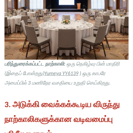
பரிந்துரைக்கப்பட்ட நாற்காலி:
ஒரு நெகிழ்வு-பின் மாதிரி
(இதைப் போன்றது)
Yumeya YY6139
) ஒரு காபரே
அமைப்பில் 3 மணிநேர வசதியை உறுதி செய்கிறது.
3. அடுக்கி வைக்கக்கூடிய விருந்து
நாற்காலிகளுக்கான வடிவமைப்பு