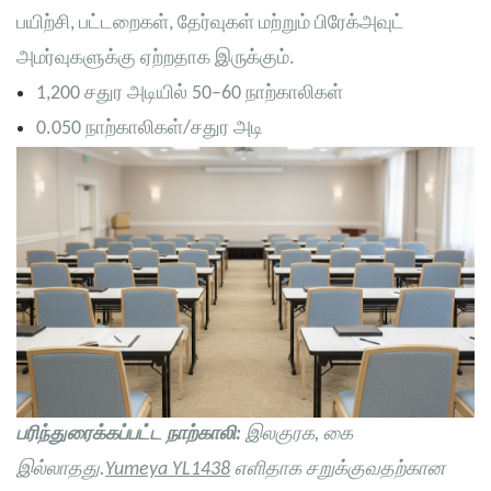
பயிற்சி, பட்டறைகள், தேர்வுகள் மற்றும் பிரேக்அவுட்
அமர்வுகளுக்கு ஏற்றதாக இருக்கும்.
1,200 சதுர அடியில் 50–60 நாற்காலிகள்
0.050 நாற்காலிகள்/சதுர அடி
பரிந்துரைக்கப்பட்ட நாற்காலி:
இலகுரக, கை
இல்லாதது.
Yumeya YL1438
எளிதாக சறுக்குவதற்கான