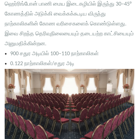
ஹெர்ரிங்போன் பாணி மைய இடைகழியில் இருந்து 30–45°
கோணத்தில் அடுக்கி வைக்கக்கூடிய விருந்து
நாற்காலிகளின் கோண வரிசைகளைக் கொண்டுள்ளது.
இவை சிறந்த தெரிவுநிலையையும் தடையற்ற காட்சியையும்
அனுமதிக்கின்றன.
900 சதுர அடியில் 100–110 நாற்காலிகள்
0.122 நாற்காலிகள்/சதுர அடி