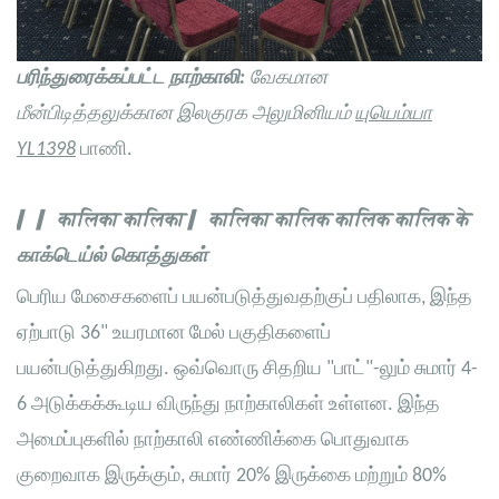
பரிந்துரைக்கப்பட்ட நாற்காலி:
வேகமான
மீன்பிடித்தலுக்கான
இலகுரக அலுமினியம்
யுயெம்யா
YL1398
பாணி.
▎ ▎ कालिका कालिका ▎ कालिका कालिक कालिक कालिक के
காக்டெய்ல்
கொத்துகள்
பெரிய மேசைகளைப் பயன்படுத்துவதற்குப் பதிலாக, இந்த
ஏற்பாடு 36" உயரமான மேல் பகுதிகளைப்
பயன்படுத்துகிறது. ஒவ்வொரு சிதறிய "பாட்"-லும் சுமார் 4-
6 அடுக்கக்கூடிய விருந்து நாற்காலிகள் உள்ளன. இந்த
அமைப்புகளில் நாற்காலி எண்ணிக்கை பொதுவாக
குறைவாக இருக்கும், சுமார் 20% இருக்கை மற்றும் 80%