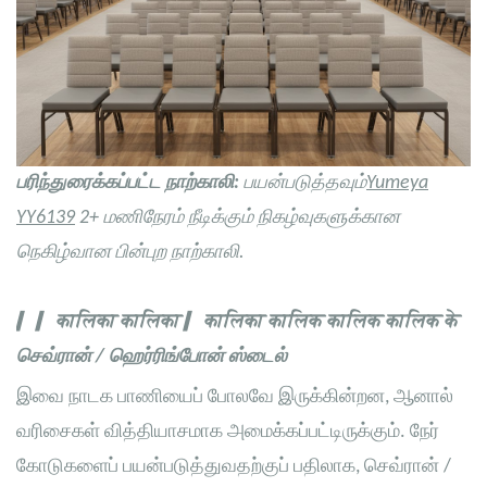
பரிந்துரைக்கப்பட்ட நாற்காலி:
பயன்படுத்தவும்
Yumeya
YY6139
2+ மணிநேரம் நீடிக்கும் நிகழ்வுகளுக்கான
நெகிழ்வான பின்புற நாற்காலி.
▎ ▎ कालिका कालिका ▎ कालिका कालिक कालिक कालिक के
செவ்ரான்
/ ஹெர்ரிங்போன் ஸ்டைல்
இவை நாடக பாணியைப் போலவே இருக்கின்றன, ஆனால்
வரிசைகள் வித்தியாசமாக அமைக்கப்பட்டிருக்கும். நேர்
கோடுகளைப் பயன்படுத்துவதற்குப் பதிலாக, செவ்ரான் /