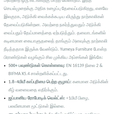
அவற்றை ஒரு கிடங்கிற்கு மாற்ற வேண்டும். இந்த
செயல்முறைக்கு அதிக உழைப்பு தேவைப்படுகிறது, எனவே
இலகுரக, அடுக்கி வைக்கக்கூடிய விருந்து நாற்காலிகள்
தேவைப்படுகின்றன. அவற்றை நகர்த்துவதும் அடுக்கி
வைப்பதும் தேய்மானத்தை ஏற்படுத்தும். தளவாடங்களில்
கடினமான கையாளுதலைத் தாங்கும் அளவுக்கு நாற்காலி
நீடித்ததாக இருக்க வேண்டும். Yumeya Furniture போன்ற
பிராண்டுகள் வழங்கும் சில முக்கிய அம்சங்கள் இங்கே:
500+ பவுண்டுகள் கொள்ளளவு:
EN 16139 நிலை 2 &
BIFMA X5.4 சான்றளிக்கப்பட்டது.
1.8–4மிமீ காப்புரிமை பெற்ற குழாய்:
கனமான அடுக்கின்
கீழ் வளைவதை எதிர்க்கும்.
ஜப்பானிய ரோபோடிக் வெல்ட்ஸ்:
<1மிமீ பிழை,
பலவீனமான மூட்டுகள் இல்லை.