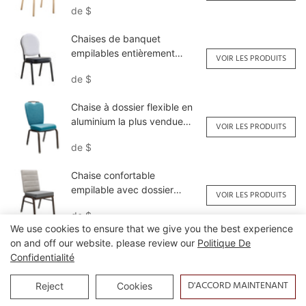
de
$
Chaises de banquet
empilables entièrement
VOIR LES PRODUITS
rembourrées à vendre
de
$
YL1398 Yumeya
Chaise à dossier flexible en
aluminium la plus vendue
VOIR LES PRODUITS
YY6065 Yumeya
de
$
Chaise confortable
empilable avec dossier
VOIR LES PRODUITS
flexible et rembourrage en
de
$
gros YY6139 Yumeya
We use cookies to ensure that we give you the best experience
on and off our website. please review our
Politique De
Contrat Contracs
Confidentialité
Commercial Banquet Chairs
VOIR LES PRODUITS
YT2190 Yumeya
D'ACCORD MAINTENANT
de
$
Reject
Cookies