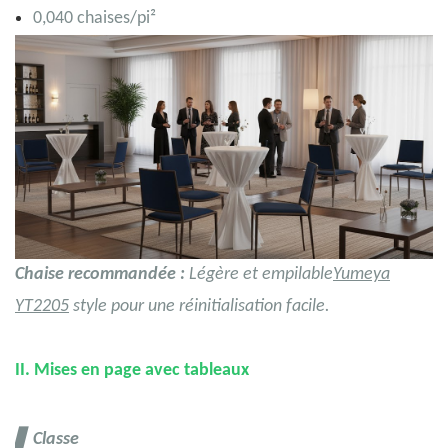
0,040 chaises/pi²
Chaise recommandée :
Légère et empilable
Yumeya
YT2205
style pour une réinitialisation facile.
II.
Mises en page avec tableaux
▋
Classe