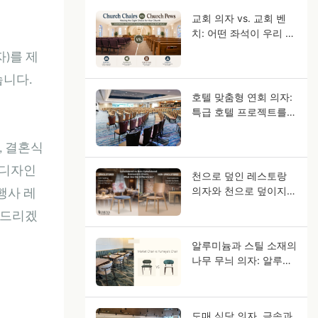
교회 의자 vs. 교회 벤
치: 어떤 좌석이 우리 교
인들에게 적합할까요?
)를 제
습니다.
호텔 맞춤형 연회 의자:
특급 호텔 프로젝트를
위한 OEM 가이드
, 결혼식
 디자인
천으로 덮인 레스토랑
의자와 천으로 덮이지
행사 레
않은 레스토랑 의자, 어
 드리겠
떤 차이점이 있을까요?
알루미늄과 스틸 소재의
나무 무늬 의자: 알루미
늄이 원목처럼 보이는
이유는 무엇일까요?
도매 식당 의자, 금속과