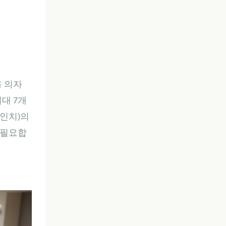
용 의자
최대 7개
6인치)의
 필요합