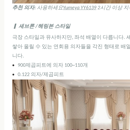
추천 의자:
사용하세요
Yumeya YY6139
2시간 이상 
▎
셰브론
/헤링본 스타일
극장 스타일과 유사하지만, 좌석 배열이 다릅니다. 셰
쌓아 올릴 수 있는 연회용 의자들을 각진 형태로 배열
니다.
900제곱피트에 의자 100~110개
0.122 의자/제곱피트