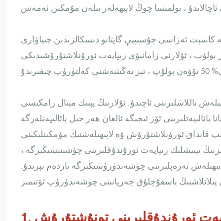
دۇ ، ئىتالىيە كابىنېت ئەزاسى جۇسېپپې گايتانو دېسكالزىدىن چىياۋارى
ر بولۇپ ، ئۇلارنى زامانىۋى زىياپەت ئورۇنلاشتۇرۇشىدىكى
لەش تاللاشلىرىنى ئاچىدۇ. ئۇلارنىڭ يېنىك مېتال رامكىسى
 پائالىيەتلىرىنى ئۆز ئىچىگە ئالغان ھەر خىل پائالىيەتلەرگە
ىپ قانداق ئورۇنلاشتۇرۇش ۋە لايىھىلەشنىڭ مۇمكىنلىكىنى
ىزنىڭ يېيىشلىك زىياپەت ئورۇندۇقلىرىنى چۈشىنىشىڭىزگە ،
يىھىلەش تەرەپلىرىنى چۈشەندۈرۈشىڭىزگە ياردەم بېرىدۇ.
ىياپەت ئورۇندۇقلىرىنى تونۇشتۇرۇش