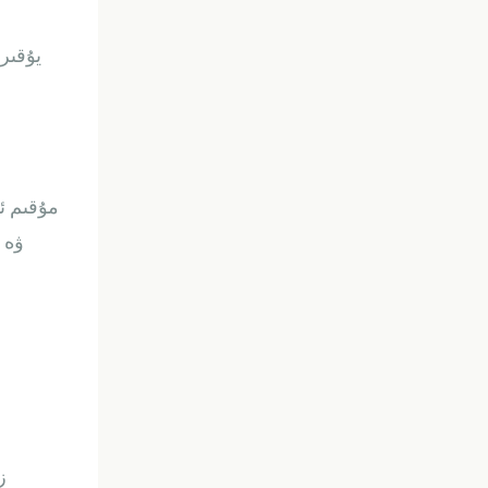
يۇقىرى
مۇقىم ئو
ۋە 
ز