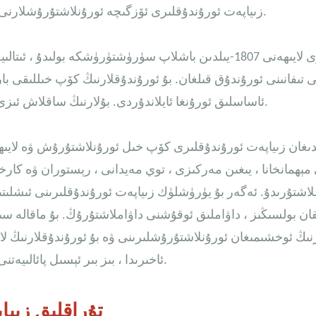
زىياپەت ئورۇندۇقلىرى ئۆزگىچە ئورۇنلاشتۇرۇشلارنى ئاچالايدۇ ، بولمىسا چوڭ لايىھەلەر بىلەن مۇمكىن ئەمەس.
زامانىۋى لايىھەنى 1807-يىلدىن باشلاپ سۈرۈشتۈرۈشكە بولى
ى تىفانىنى ئورۇندۇق قىلغان. بۇ ئورۇندۇقلارنىڭ كۆپ خىللىقى با
ئاساسلىق ئورۇنغا ئايلاندۇردى. بۇلارنىڭ ساقلاش ئىزى% 50 تۆۋەن بولۇپ ، تېز تەڭشەشنى كەلتۈرۈپ چىقىرىدۇ.
ىدىغان زىياپەت ئورۇندۇقلىرى كۆپ خىل ئورۇنلاشتۇرۇش ۋە لايىھى
مېھمانخانا ، يىغىن مەركىزى ، توي مەيدانى ، رېستوران ۋە كارخانا
اشتۇرىدۇ. ئەگەر بۇ يۈرۈشلۈك زىياپەت ئورۇندۇقلىرىنى ئىشلىت
تقان بولسىڭىز ، داۋاملىق ئوقۇشنى داۋاملاشتۇرۇڭ. بۇ ماقالە س
ىڭ ئوخشىمىغان ئورۇنلاشتۇرۇشلىرىنى ۋە بۇ ئورۇندۇقلارنىڭ لا
ئاخىرىدا ، بىز بىر ئېسىل پائالىيەتنى پىلانلاشنىڭ باسقۇچلۇق جەريانىنى چۈشەندۈرۈپ ئۆتىمىز.
1. تۇراقلىق ز