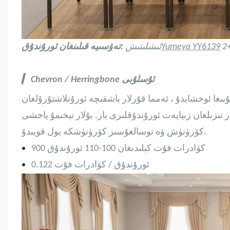
Yumeya YY6139
ئىشلىتىش
تەۋسىيە قىلىنغان ئورۇندۇق:
/ Herringbone ئۇسلۇبى
Chevron
▎
شايدۇ ، ئەمما قۇرلار باشقىچە ئورۇنلاشتۇرۇلغان. Chevron / Herringbone ئۇسلۇبىدا تۈز سىزىقلارنى
3-45 ° بۇلۇڭلۇق بۇلۇڭلۇق قاتار تىزىلغان زىياپەت ئورۇندۇقلىرى بار. بۇلار تېخىمۇ ياخشى
كۆرۈنۈش ۋە توسالغۇسىز كۆرۈنۈشكە يول قويىدۇ.
900 كۋادرات فۇت كېلىدىغان 100-110 ئورۇندۇق
0.122 ئورۇندۇق / كۋادرات فۇت