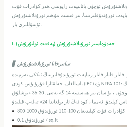
ورۇنلاشتۇرۇش ئۈچۈن پائالىيەت رايونىنى ھەر كۋادرات فۇت
 زىياپەت ئورۇندۇقلىرىنىڭ بىر قىسىم مۇھىم ئورۇنلاشتۇرۇش
ئۇسۇللىرى بار.
I. جەدۋەلسىز ئورۇنلاشتۇرۇش (پەقەت ئولتۇرۇش)
تىياتىرخانا ئورۇنلاشتۇرۇش
▋
. قاتار قاتار قاتار زىياپەت ئورۇندۇقلىرىنىڭ ئىككى تەرىپىدە
ياسالغان. خەلقئارا قۇرۇلۇش كودى (IBC) ۋە NFPA 101: ھاياتلىق بىخەتەرلىك كودىغا ئاساسەن ، پەقەت بىرلا يول بولغاندا ، ئەڭ
كۆپ بولغاندا 7 ئورۇندۇق بولىدۇ. قانداقلا بولمىسۇن ، پىيادىلەر يولى ئۈچۈن ، بۇ سان بىر ھەسسە 14 گە يەتتى. 30-36 «بوشلۇق
800-1000 كۋادرات فۇت كېلىدىغان 100-110 ئورۇندۇق
0.1 ئورۇندۇق / sq.ft