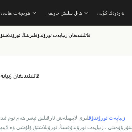
تەرەرەك كۇنى
ھەل قىلىش چارىسى
ھۆججەت ھاسى
قاتلىنىدىغان زىياپەت ئورۇندۇقلىرىنىڭ ئورۇنلاشت
قاتلىنىدىغان زىياپ
زىياپەت ئورۇندۇق
لىرى لايىھىلەش ئارقىلىق ئېغىر ھەم توم ئى
شتۇرۇۋەتتى ، زىياپەت ئورۇندۇقىنىڭ ئورۇنلاشتۇرۇلۇشى ۋە لايىھىل