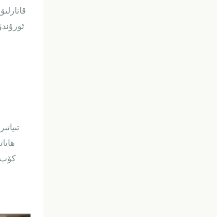
قاتارلىق
ئورۇندۇ
تىياتى