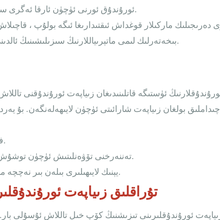
ئورۇندۇق ئورنى ئۈچۈن ئارقا ئەگرى سىزىق قاتارلىق ئېروگونومىيىلىك ئىقتىدارلارنى تەمىنلەيدۇ.
 دەرىجىلىك ماركىلار قوغداش ئىقتىدارىغا ئىگە بولۇپ ، قاچىلاش 
بىخەتەرلىك لىمى ماتېرىياللارنىڭ سىزىلىشىنىڭ ئالدىنى ئالىدۇ. ئەكسىچە ، يۈك بۇ بىخەتەرلىك لىمىغا يۆتكىلىدۇ.
رۇندۇقلارنىڭ ئۈستىگە قاتلىنىدىغان زىياپەت ئورۇندۇقنى تاللاش
چىداملىق بولغان زىياپەت شارائىتى ئۈچۈن لايىھەلەنگەن. بۇ يەر
10 × 10 فۇت بۇلۇڭدا 100 ئورۇندۇق.
تەننەرخنى تۆۋەنلىتىش ئۈچۈن توشۇش جەريانىدا 8-10 ئورۇندۇقنى بىر-بىرىگە تىزىش.
: يېنىك لايىھىلىرى بىلەن بىر نەچچە مىنۇتتا ئورۇنلاشتۇرۇشنى قايتا تەڭشەڭ.
2. تۇراقلىق زىياپەت ئورۇندۇقل
ىياپەت ئورۇندۇقلىرىنى تىزىشنىڭ كۆپ خىل تاللاش ئۇسۇلى بار. ب