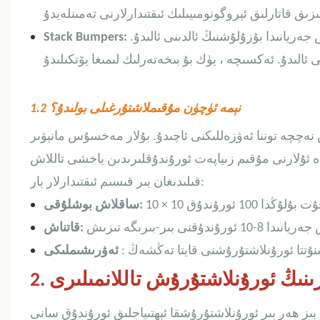
جەريانىدا بۇزۇلۇشنىڭ ئالدىنى ئالىدۇ.
Stack Bumpers:
1.2 نېمە ئۈچۈن مۇقىملاشتۇرغىلى بولىدۇ؟
 نەچچە توننا ئەۋزەللىكنى ئاچىدۇ. بۇلار مەخسۇس مانېۋىر
دە ئۇلارنى مۇقىم زىياپەت ئورۇندۇقلىرىدىن ياخشى تاللاش
قىلىدىغان بىر قىسىم ئىقتىدارلار بار:
ساقلاش بوشلۇقى:
قاتناش:
ئەۋرىشىملىكى
ىرىنىڭ ئورۇنلاشتۇرۇش تاللانمىلىرى
ىز ھەر بىر ئورۇنلاشتۇرۇشقا ئېھتىياجلىق ئورۇندۇق سانى