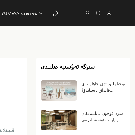
بىزگە تاباش
ئۇچۇر
YUMEYA ھەققىدە
سىزگە تەۋسىيە قىلىندى
توختاملىق ئۆي جاھازلىرى
قانداق ياسىلىدۇ؟
ئىشلەپچىقىرىشتىن تارتىپ
ئورنىتىشقىچە
سودا ئۈچۈن قاتلىنىدىغان
زىياپەت ئۈستەللىرىنى
قانداق تاللاش كېرەك؟
قىيىنلا