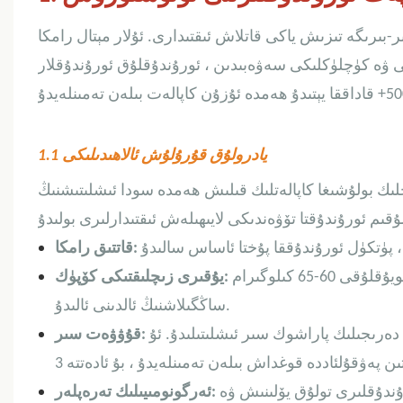
ىر-بىرىگە تىزىش ياكى قاتلاش ئىقتىدارى. ئۇلار مېتال رامكا
لىقى ۋە كۈچلۈكلىكى سەۋەبىدىن ، ئورۇندۇقلۇق ئورۇندۇقلار
1.1 يادرولۇق قۇرۇلۇش ئالاھىدىلىكى
چلىك بولۇشىغا كاپالەتلىك قىلىش ھەمدە سودا ئىشلىتىشنىڭ
قاتتىق رامكا:
بۇلارنىڭ قويۇقلۇقى 60-65 كىلوگىرام / m3 بولۇپ ، بۇ ئۇلارنىڭ ئۇزۇن داۋاملىشىشىغا ۋە
يۇقىرى زىچلىقتىكى كۆپۈك:
ساڭگىلاشنىڭ ئالدىنى ئالىدۇ.
دەرىجىلىك پاراشوك سىر ئىشلىتىلىدۇ. ئۇ
قۇۋۋەت سىر:
رۇندۇقلىرى تولۇق يۆلىنىش ۋە
ئەرگونومىيىلىك تەرەپلەر: