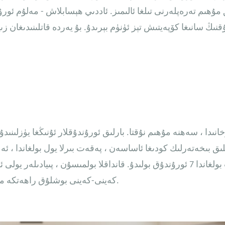
 مۇھىم تەرەپلەرنى تىلغا ئالىمىز. ئاددىي ھېسابلاش - مەلۇم ئ
قنىڭ سانىغا كۆپەيتىش تېز ئۈنۈم بېرىدۇ. بۇ يەردە قاتلىنىدىغان
رخانىدا ، سەھنە مۇھىم نۇقتا. بارلىق ئورۇندۇقلار ئۇنىڭغا يۈزلىنىدۇ
كەينى-كەينى بوشلۇق راھەتكە ماس كېلىدۇ. ئەمما ، كود ئەڭ ئاز بولغاندا 24» تەلەپ قىلىدۇ.