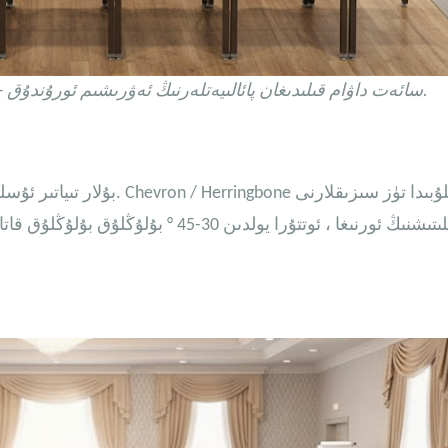
2+ سائەت داۋام قىلىدىغان پائالىيەتلەرنىڭ ئەۋرىشىم ئورۇندۇق.
بۇلار تىياتىر ئۇسلۇبىغا ئوخ
ئىشلىتىشنىڭ ئورنىغا ، ئوتتۇرا يولدىن 0