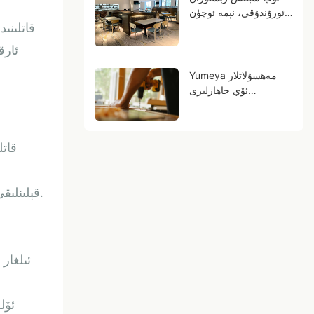
ئورۇندۇقى، نېمە ئۈچۈن
مېتال ياغاچ دانلىرى
قاتلىنى
سىزنىڭ كەلگۈسىدىكى
ئارق
سودىڭىز بولالايدۇ؟
Yumeya مەھسۇلاتلار
ئۆي جاھازلىرى
كەسپىدىكى ئەمگەك
قىيىنچىلىقلىرىنى مەنبەدىن
ھەل قىلىشقا ياردەم
قاتل
بېرىدۇ
قېلىنلىقى 1.8-2.5 مىللىمېتىر كېلىدىغان يۇمىلاق ۋە چاسا تۇرۇبا رامكىسى ، پۈتكۈل ئورۇندۇققا پۇختا ئاساس سالىدۇ.
ئىلغار
ئۆل