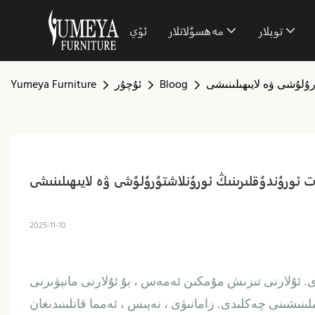
توپلار
مەھسۇلاتلار
ئۆي
ۇرۇلۇشى ۋە لايىھىلىنىشى
Bloog
ئۇچۇر
Yumeya Furniture
ەت ئورۇندۇقلىرىنىڭ ئورۇنلاشتۇرۇلۇشى ۋە لايىھىلىنىشى
2025-11-10
دى. ئۇلارنى تىزىش مۇمكىن ئەمەس ، بۇ ئۇلارنى مانېۋىرنى
ىنىشىنى چەكلىدى. زامانىۋى ، نەپىس ، ئەمما قاتلىنىدىغان