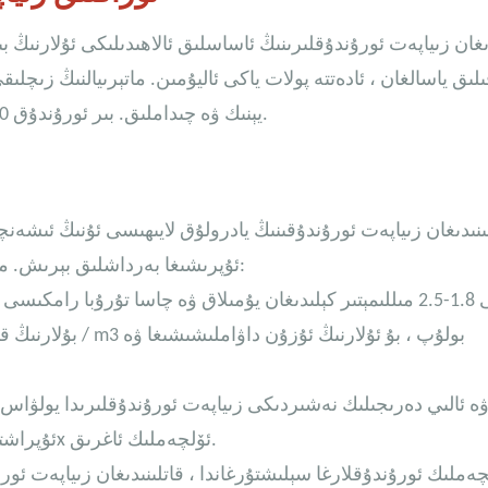
دىغان زىياپەت ئورۇندۇقلىرىنىڭ ئاساسلىق ئالاھىدىلىكى ئۇلارنىڭ ب
ىلىق ياسالغان ، ئادەتتە پولات ياكى ئاليۇمىن. ماتېرىيالنىڭ زىچ
يېنىك ۋە چىداملىق. بىر ئورۇندۇق 500+ قاداققا يېتىدۇ ھەمدە ئۇزۇن كاپالەت بىلەن تەمىنلەيدۇ.
ىنىدىغان زىياپەت ئورۇندۇقىنىڭ يادرولۇق لايىھىسى ئۇنىڭ ئىشەن
ئۇپرىشىغا بەرداشلىق بېرىش. مۇقىم ئورۇندۇقتا تۆۋەندىكى لايىھىلەش ئىقتىدارلىرى بولىدۇ:
 ۋە ئالىي دەرىجىلىك نەشىردىكى زىياپەت ئورۇندۇقلىرىدا يولۋاس 
ئۇپراشتىن پەۋقۇلئاددە قوغداش بىلەن تەمىنلەيدۇ ، بۇ ئادەتتە 3x ئۆلچەملىك ئاغرىق.
چەملىك ئورۇندۇقلارغا سېلىشتۇرغاندا ، قاتلىنىدىغان زىياپەت ئو