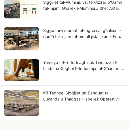
Siġġijiet tal-Aluminju vs. tal-Azzar b'Qamħ
tal-Injam: Għaliex l-Aluminju Jidher Aktar
bħal Injam Solidu?
Siġġu tar-ristoranti bl-ingrossa, għaliex il-
qamħ tal-injam tal-metall jista' jkun il-Futur
tan-Negozju tiegħek?
Yumeya Il-Prodotti Jgħinuk Tindirizza l-
Isfidi tax-Xogħol fl-Industrija tal-Għamara
fis-Sors
Kif Tagħżel Siġġijiet tal-Banquet tal-
Lukanda u Tnaqqas l-Ispejjeż Operattivi