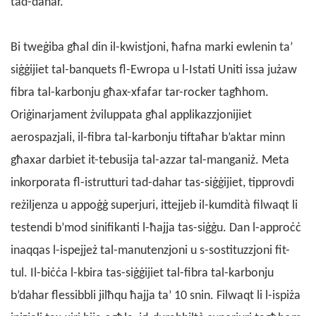
tad-dahar.
Bi tweġiba għal din il-kwistjoni, ħafna marki ewlenin ta’
siġġijiet tal-banquets fl-Ewropa u l-Istati Uniti issa jużaw
fibra tal-karbonju għax-xfafar tar-rocker tagħhom.
Oriġinarjament żviluppata għal applikazzjonijiet
aerospazjali, il-fibra tal-karbonju tiftaħar b’aktar minn
għaxar darbiet it-tebusija tal-azzar tal-manganiż. Meta
inkorporata fl-istrutturi tad-dahar tas-siġġijiet, tipprovdi
reżiljenza u appoġġ superjuri, ittejjeb il-kumdità filwaqt li
testendi b’mod sinifikanti l-ħajja tas-siġġu. Dan l-approċċ
inaqqas l-ispejjeż tal-manutenzjoni u s-sostituzzjoni fit-
tul. Il-biċċa l-kbira tas-siġġijiet tal-fibra tal-karbonju
b’dahar flessibbli jilħqu ħajja ta’ 10 snin. Filwaqt li l-ispiża