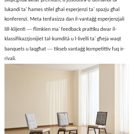
bilqiegħda aktar premium, u jissodisfa d-domandi ta'
lukandi ta' ħames stilel għal esperjenzi ta' spazju għal
konferenzi. Meta tenfasizza dan il-vantaġġ esperjenzjali
—
lill-klijenti
flimkien ma' feedback prattiku dwar il-
klassifikazzjonijiet tal-kumdità u l-livelli ta' għeja waqt
—
banquets u laqgħat
tikseb vantaġġ kompetittiv fuq ir-
rivali.