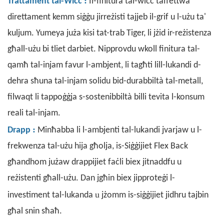
:
Trattament tal-Wiċċ
Il-finitura tal-wiċċ taffettwa
direttament kemm siġġu jirreżisti tajjeb il-grif u l-użu ta'
kuljum. Yumeya juża kisi tat-trab Tiger, li jżid ir-reżistenza
għall-użu bi tliet darbiet. Nipprovdu wkoll finitura tal-
qamħ tal-injam favur l-ambjent, li tagħti lill-lukandi d-
dehra sħuna tal-injam solidu bid-durabbiltà tal-metall,
filwaqt li tappoġġja s-sostenibbiltà billi tevita l-konsum
reali tal-injam.
:
Drapp
Minħabba li l-ambjenti tal-lukandi jvarjaw u l-
frekwenza tal-użu hija għolja, is-Siġġijiet Flex Back
għandhom jużaw drappijiet faċli biex jitnaddfu u
reżistenti għall-użu. Dan jgħin biex jipproteġi l-
u
investiment tal-lukanda
jżomm is-siġġijiet jidhru tajbin
għal snin sħaħ.