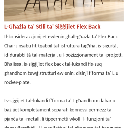
L-Għażla ta' Stili ta' Siġġijiet Flex Back
Il-konsiderazzjonijiet ewlenin għall-għażla ta'
Flex Back
Chair
jinsabu fit-tqabbil tal-istruttura tagħha, is-sigurtà,
id-durabbiltà tal-materjal, u l-pożizzjonament tal-proġett.
Bħalissa, is-siġġijiet flex back tal-lukandi fis-suq
għandhom żewġ strutturi ewlenin: disinji f'forma ta' L u
rocker-plate.
Is-siġġijiet tal-lukandi f'forma ta' L għandhom dahar u
bażijiet kompletament separati konnessi permezz ta'
funzjoni
pjanċa tal-metall, li tippermetti wkoll il-
ta'