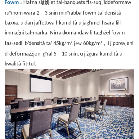
:
Fowm
Ħafna siġġijiet tal-banquets fis-suq jiddeformaw
–
ruħhom wara 2
3 snin minħabba fowm ta’ densità
baxxa, u dan jaffettwa l-kumdità u jagħmel ħsara lill-
immaġni tal-marka. Nirrakkomandaw li tagħżel fowm
jew
,
tas-sedil b’densità ta’ 45kg/m³
60kg/m³
li jipprevjeni
–
d-deformazzjoni għal 5
10 snin, u jiżgura kumdità u
kwalità fit-tul.