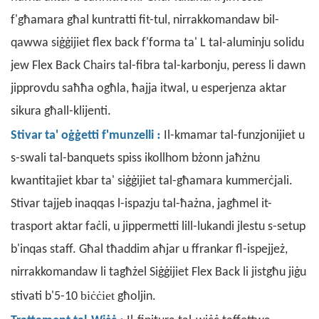
f'għamara għal kuntratti fit-tul, nirrakkomandaw bil-
qawwa siġġijiet flex back f'forma ta' L tal-aluminju solidu
jew Flex Back Chairs tal-fibra tal-karbonju, peress li dawn
jipprovdu saħħa ogħla, ħajja itwal, u esperjenza aktar
sikura għall-klijenti.
:
Stivar ta' oġġetti f'munzelli
Il-kmamar tal-funzjonijiet u
s-swali tal-banquets spiss ikollhom bżonn jaħżnu
kwantitajiet kbar ta' siġġijiet tal-għamara kummerċjali.
Stivar tajjeb inaqqas l-ispazju tal-ħażna, jagħmel it-
trasport aktar faċli, u jippermetti lill-lukandi jlestu s-setup
b'inqas staff. Għal tħaddim aħjar u ffrankar fl-ispejjeż,
nirrakkomandaw li tagħżel Siġġijiet Flex Back li jistgħu jiġu
biċċiet
stivati ​​b'5-10
għoljin.