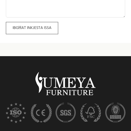
IBGĦAT INKJESTA ISSA