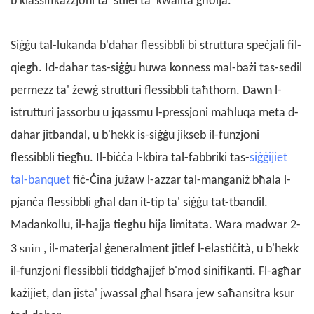
b'klassifikazzjoni ta' stilel ta' kwalità għolja.
Siġġu tal-lukanda b'dahar flessibbli bi struttura speċjali fil-
qiegħ. Id-dahar tas-siġġu huwa konness mal-bażi tas-sedil
permezz ta' żewġ strutturi flessibbli taħthom. Dawn l-
istrutturi jassorbu u jqassmu l-pressjoni maħluqa meta d-
dahar jitbandal, u b'hekk is-siġġu jikseb il-funzjoni
flessibbli tiegħu. Il-biċċa l-kbira tal-fabbriki tas-
siġġijiet
tal-banquet
fiċ-Ċina jużaw l-azzar tal-manganiż bħala l-
pjanċa flessibbli għal dan it-tip ta' siġġu tat-tbandil.
Madankollu, il-ħajja tiegħu hija limitata. Wara madwar 2-
snin
3
, il-materjal ġeneralment jitlef l-elastiċità, u b'hekk
il-funzjoni flessibbli tiddgħajjef b'mod sinifikanti. Fl-agħar
każijiet, dan jista' jwassal għal ħsara jew saħansitra ksur