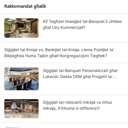
Rakkomandat għalik
Kif Tagħżel Imwejjed tal-Banquet li Jintlew
għal Użu Kummerċjali?
Siġġijiet tal-Knisja vs. Bankijiet tal-Knisja: Liema Postijiet ta'
Bilqiegħda Huma Tajbin għall-Kongregazzjoni Tiegħek?
Siġġijiet tal-Banquet Personalizzati għal-
Lukandi: Gwida OEM għal Proġetti ta'
Lukandi b'Klassifikazzjoni ta' Stilel
Siġġijiet tar-ristoranti miksija vs mhux
miksija, X'inhuma d-differenzi?