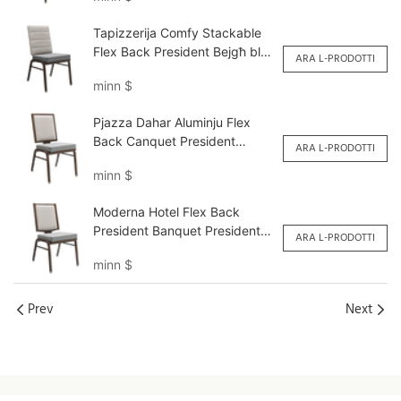
Tapizzerija Comfy Stackable
Flex Back President Bejgħ bl-
ARA L-PRODOTTI
ingrossa YY6139 Yumeya
minn
$
Pjazza Dahar Aluminju Flex
Back Canquet President
ARA L-PRODOTTI
Personalizzat YY6138 Yumeya
minn
$
Moderna Hotel Flex Back
President Banquet President
ARA L-PRODOTTI
Personalizzat YY6123 Yumeya
minn
$
Prev
Next