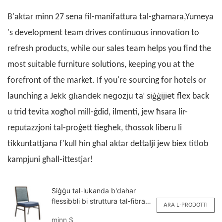
B'aktar minn 27 sena fil-manifattura tal-għamara,
Yumeya
's development team drives continuous innovation to
refresh products, while our sales team helps you find the
most suitable furniture solutions, keeping you at the
forefront of the market. If you're sourcing for hotels or
Jekk għandek negozju ta' siġġijiet
launching a
flex back
u trid tevita xogħol mill-ġdid, ilmenti, jew ħsara lir-
reputazzjoni tal-proġett tiegħek, tħossok liberu li
tikkuntattjana f'kull ħin għal aktar dettalji jew biex titlob
kampjuni għall-ittestjar!
Siġġu tal-lukanda b'dahar
flessibbli bi struttura tal-fibra
ARA L-PRODOTTI
tal-karbonju provvista bl-
minn
$
ingrossa YY6137 Yumeya