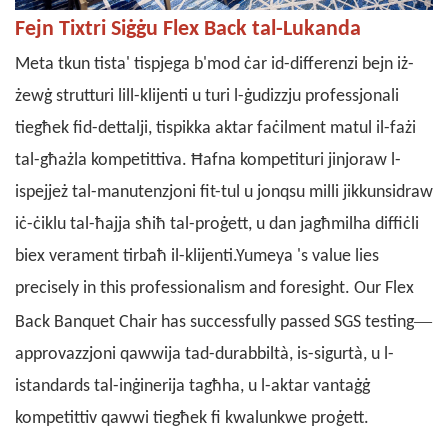
Fejn Tixtri Siġġu Flex Back tal-Lukanda
Meta tkun tista' tispjega b'mod ċar id-differenzi bejn iż-
żewġ strutturi lill-klijenti u turi l-ġudizzju professjonali
tiegħek fid-dettalji, tispikka aktar faċilment matul il-fażi
tal-għażla kompetittiva. Ħafna kompetituri jinjoraw l-
ispejjeż tal-manutenzjoni fit-tul u jonqsu milli jikkunsidraw
iċ-ċiklu tal-ħajja sħiħ tal-proġett, u dan jagħmilha diffiċli
biex verament tirbaħ il-klijenti.
Yumeya
's value lies
precisely in this professionalism and foresight. Our Flex
—
Back Banquet Chair has successfully passed SGS testing
approvazzjoni qawwija tad-durabbiltà, is-sigurtà, u l-
istandards tal-inġinerija tagħha, u l-aktar vantaġġ
kompetittiv qawwi tiegħek fi kwalunkwe proġett.