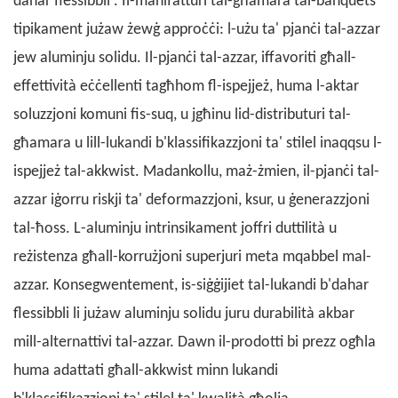
dahar flessibbli
. Il-manifatturi tal-għamara tal-banquets
tipikament jużaw żewġ approċċi: l-użu ta' pjanċi tal-azzar
jew aluminju solidu. Il-pjanċi tal-azzar, iffavoriti għall-
effettività eċċellenti tagħhom fl-ispejjeż, huma l-aktar
soluzzjoni komuni fis-suq, u jgħinu lid-distributuri tal-
għamara u lill-lukandi b'klassifikazzjoni ta' stilel inaqqsu l-
ispejjeż tal-akkwist. Madankollu, maż-żmien, il-pjanċi tal-
azzar iġorru riskji ta' deformazzjoni, ksur, u ġenerazzjoni
tal-ħoss. L-aluminju intrinsikament joffri duttilità u
reżistenza għall-korrużjoni superjuri meta mqabbel mal-
azzar. Konsegwentement, is-siġġijiet tal-lukandi b'dahar
flessibbli li jużaw aluminju solidu juru durabilità akbar
mill-alternattivi tal-azzar. Dawn il-prodotti bi prezz ogħla
huma adattati għall-akkwist minn lukandi