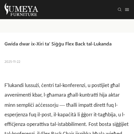
Gwida dwar ix-Xiri ta' Siġġu Flex Back tal-Lukanda
2025-11-22
F'lukandi lussużi, ċentri tal-konferenzi, u postijiet għal
avvenimenti kbar, l-għamara għall-kuntratti hija aktar
—
minn sempliċi aċċessorju
tħalli impatt dirett fuq l-
esperjenza fuq il-post, il-kapaċità li ġġorr it-tagħbija, u l-
effiċjenza operattiva tal-istabbiliment. Fost bosta siġġijiet