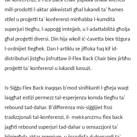
tal-konferenzi, il-Flex Back Chair jispikka bħala wieħed
mill-prodotti l-aktar akkwistati għal lukandi ta' ħames
stilel u proġetti ta' konferenzi minħabba l-kumdità
superjuri tiegħu, l-appoġġ imtejjeb, u l-adattabilità għolja
għal proġetti diversi. Din hija wkoll iċ-ċavetta biex tiżgura
l-ordnijiet tiegħek. Dan l-artiklu se jiffoka fuq kif id-
distributuri jistgħu jisfruttaw il-Flex Back Chair biex jirbħu
proġetti ta' konferenzi u lukandi lussużi.
Is-Siġġu Flex Back
inaqqas b'mod sinifikanti l-għeja waqt
laqgħat estiżi permezz tal-esperjenza komda tiegħu ta'
rebound tad-dahar. B'differenza mis-siġġijiet fissi
mekkaniżmu
tradizzjonali tal-konferenzi, il-
flex
back
jagħti rebound superjuri tad-dahar u sensazzjoni ta'