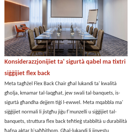
Konsiderazzjonijiet ta' sigurtà qabel ma tixtri
siġġijiet
flex back
Meta tagħżel Flex Back Chair għal lukandi ta' kwalità
għolja, kmamar tal-laqgħat, jew swali tal-banquets, is-
sigurtà għandha dejjem tiġi l-ewwel. Meta mqabbla ma'
siġġijiet normali li jistgħu jiġu f'munzelli u siġġijiet tal-
banquets, struttura flex back teħtieġ stabbiltà u durabilità
ħafna aktar b'saħħithom. Għal-lukandi li jinvestu