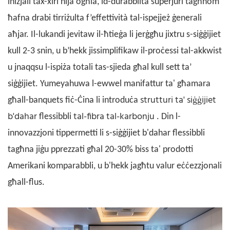
inizjali tax-xiri hija ogħla, id-durabbiltà superjuri tagħhom
ħafna drabi tirriżulta f’effettività tal-ispejjeż ġenerali
aħjar. Il-lukandi jevitaw il-ħtieġa li jerġgħu jixtru s-siġġijiet
kull 2-3 snin, u b’hekk jissimplifikaw il-proċessi tal-akkwist
u jnaqqsu l-ispiża totali tas-sjieda għal kull sett ta’
siġġijiet.
Yumeya
huwa l-ewwel
manifattur ta' għamara
strutturi ta' siġġijiet
għall-banquets
fiċ-Ċina li introduċa
b'dahar
tal-fibra tal-karbonju
flessibbli
. Din l-
innovazzjoni tippermetti li s-siġġijiet b'dahar flessibbli
tagħna jiġu pprezzati għal 20-30% biss ta' prodotti
Amerikani komparabbli, u b'hekk jagħtu valur eċċezzjonali
għall-flus.