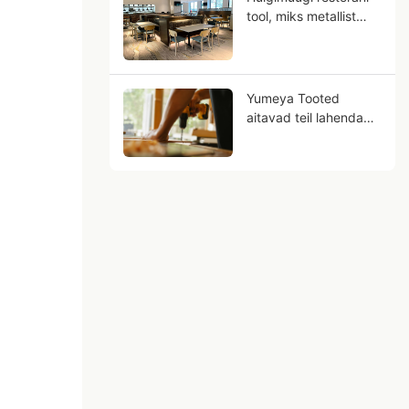
tool, miks metallist
puidutera võib olla
teie ettevõtte tulevik?
Yumeya Tooted
aitavad teil lahendada
mööblitööstuse
tööjõuprobleeme juba
algfaasis