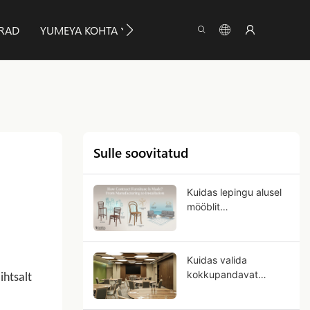
ERAD
YUMEYA KOHTA
TEAVE
VÕTA MEIEGA ÜHE
Sulle soovitatud
Kuidas lepingu alusel
mööblit
valmistatakse?
Tootmisest
paigalduseni
Kuidas valida
kokkupandavat
ihtsalt
banketilauda äriliseks
kasutamiseks?