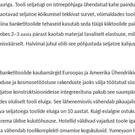
tuuriga. Tooli seljatugi on istmepõhjaga ühendatud kahe paind
jaotavad seljatoe kõikumisel tekkivat survet, võimaldades tooli
ina banketitoolide tehaseid kasutab seda tüüpi kiiktoolide pa
pärast
aasta
Umbes 2–3
kaotab materjal tavaliselt elastsuse, mil
isväärselt. Halvimal juhul võib see põhjustada seljatoe kahjus
 banketitoolide kaubamärgid Euroopas ja Ameerika Ühendriiki
unduse ja kosmosetööstuse rakenduste jaoks välja töötatud süs
jatoe konstruktsioonidesse integreerituna pakub see suurepä
s oluliselt tooli eluiga. See lähenemisviis vähendab pikaajalis
a seljatoega toolide eluiga on 10 aastat. Kuigi esialgne ostuk
ema üldise kulutõhususe. Hotellid väldivad vajadust toole iga
e ja vähendab toolikomplekti omamise kogukulusid.
Yumeya
on 