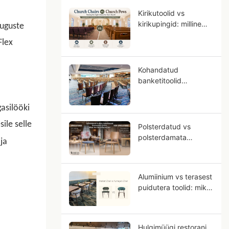
Kirikutoolid vs
kirikupingid: milline
suguste
istekoht sobib teie
Flex
kogudusele?
Kohandatud
banketitoolid
hotellidele: OEM-
juhend tärnihinnatud
asilööki
hotelliprojektide jaoks
ile selle
Polsterdatud vs
polsterdamata
ja
restoranitoolid, mis on
erinevused?
Alumiinium vs terasest
puidutera toolid: miks
alumiinium näeb välja
pigem täispuidu
moodi?
Hulgimüügi restorani