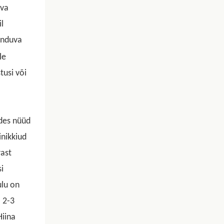
uva
l
induva
le
tusi või
des nüüd
inikkiud
rast
i
ulu on
 2-3
Hiina