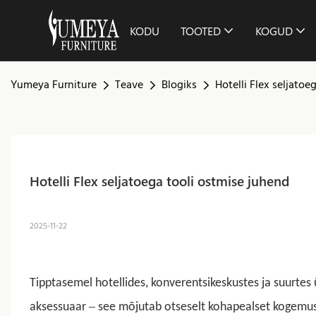
KODU
TOOTED
KOGUD
Yumeya Furniture
Teave
Blogiks
Hotelli Flex seljatoe
Hotelli Flex seljatoega tooli ostmise juhend
2025-11-22
Tipptasemel hotellides, konverentsikeskustes ja suurtes
–
aksessuaar
see mõjutab otseselt kohapealset kogemust