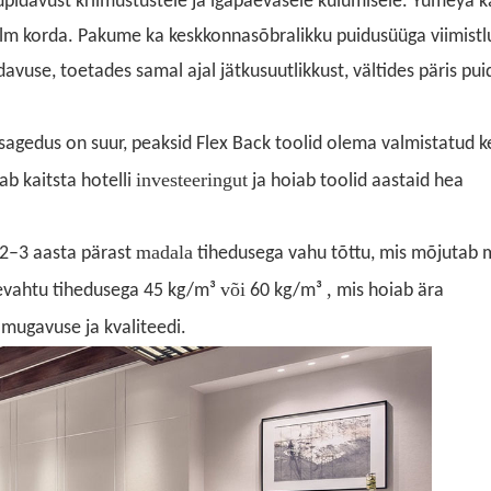
upidavust kriimustustele ja igapäevasele kulumisele. Yumeya 
olm korda. Pakume ka keskkonnasõbralikku puidusüüga viimistlu
davuse, toetades samal ajal jätkusuutlikkust, vältides päris pui
sagedus on suur, peaksid Flex Back toolid olema valmistatud k
investeeringut
b kaitsta hotelli
ja hoiab toolid aastaid hea
madala
 2–3 aasta pärast
tihedusega vahu tõttu, mis mõjutab
või
,
evahtu tihedusega 45 kg/m³
60 kg/m³
mis hoiab ära
 mugavuse ja kvaliteedi.