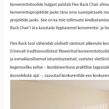
konverentsitoolide hulgast paistab Flex Back Chair silma 
konverentsiprojektide jaoks tänu oma suurepärasele mu
projektide jaoks. See on ka teie tellimuste kindlustamise
Back Chair'i ära kasutada tipptasemel konverentsi- ja ho
Flex Back tool
vähendab oluliselt väsimust pikemate koo
Erinevalt traditsioonilistest fikseeritud konverentsitooli
ja esmaklassilisemat istumistunnetust, vastates viietärni
–
kogemusliku eelise
kombineerituna praktilise tagasis
–,
koosolekute ajal
saavutad konkurentide ees konkurent