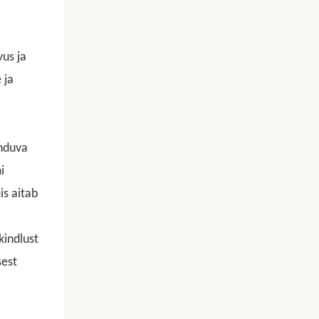
vus ja
 ja
nduva
i
is aitab
kindlust
sest