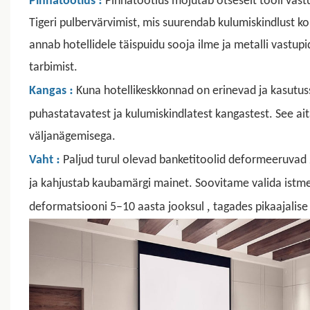
Pinnatöötlus
Pinnatöötlus mõjutab otseselt tooli vast
Tigeri pulbervärvimist, mis suurendab kulumiskindlust k
annab hotellidele täispuidu sooja ilme ja metalli vastupi
tarbimist.
:
Kangas
Kuna hotellikeskkonnad on erinevad ja kasutus
puhastatavatest ja kulumiskindlatest kangastest. See aita
väljanägemisega.
:
Vaht
Paljud turul olevad banketitoolid deformeeruvad
ja kahjustab kaubamärgi mainet. Soovitame valida istm
,
deformatsiooni 5–10 aasta jooksul
tagades pikaajalise