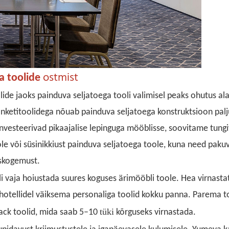
ostmist
a
toolide
ide jaoks painduva seljatoega tooli valimisel peaks ohutus al
banketitoolidega nõuab painduva seljatoega konstruktsioon palj
 investeerivad pikaajalise lepinguga mööblisse, soovitame tungi
ole või süsinikkiust painduva seljatoega toole, kuna need paku
iskogemust.
i vaja hoiustada suures koguses ärimööbli toole. Hea virnasta
 hotellidel väiksema personaliga toolid kokku panna. Parema 
tüki
ack toolid, mida saab 5–10
kõrguseks virnastada.