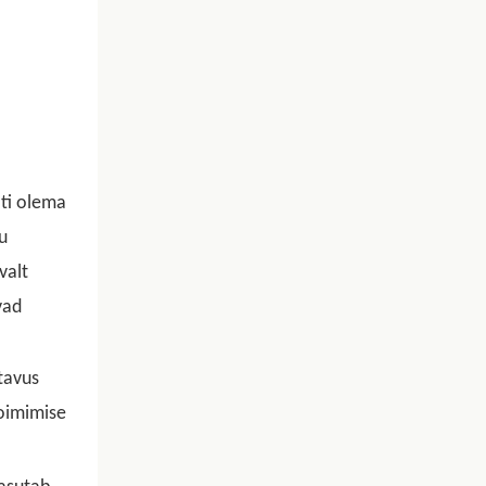
ati olema
u
valt
vad
tavus
toimimise