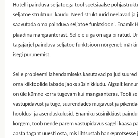
Hotelli painduva seljatoega tool spetsiaalse põhjastruk
seljatoe struktuuri kaudu. Need struktuurid neelavad ja 
saavutada oma painduva seljatoe funktsiooni. Enamik Hi
plaadina mangaanterast. Selle eluiga on aga piiratud. 
tagajärjel painduva seljatoe funktsioon nõrgeneb märkim
isegi purunemist.
Selle probleemi lahendamiseks kasutavad paljud suured
oma kiiktoolide labade jaoks süsinikkiudu. Algselt lenn
on üle kümne korra tugevam kui mangaanteras. Tooli sel
vastupidavust ja tuge, suurendades mugavust ja pikendade
hooldus- ja asenduskulusid. Enamiku süsinikkiust painduv
kõrgem, toob nende parem vastupidavus sageli kaasa par
aasta tagant uuesti osta, mis lihtsustab hankeprotsess