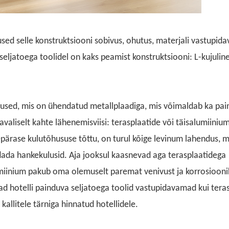
sed selle konstruktsiooni sobivus, ohutus, materjali vastupida
 seljatoega toolidel on kaks peamist konstruktsiooni: L-kujuline
ja alused, mis on ühendatud metallplaadiga, mis võimaldab ka
pai
valiselt kahte lähenemisviisi: terasplaatide või täisalumiinium
pärase kulutõhususe tõttu, on turul kõige levinum lahendus, m
ndada hankekulusid. Aja jooksul kaasnevad aga terasplaatidega
miinium pakub oma olemuselt paremat venivust ja korrosiooni
ad hotelli painduva seljatoega toolid vastupidavamad kui tera
allitele tärniga hinnatud hotellidele.