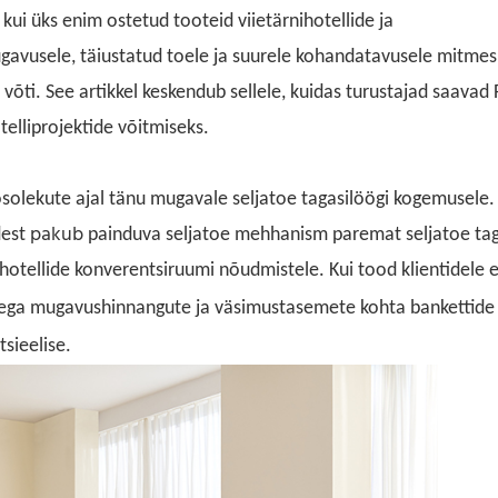
kui üks enim ostetud tooteid viietärnihotellide ja
gavusele, täiustatud toele ja suurele kohandatavusele mitme
 võti. See artikkel keskendub sellele, kuidas turustajad saavad 
telliprojektide võitmiseks.
solekute ajal tänu mugavale seljatoe tagasilöögi kogemusele.
pakub
dest
painduva
seljatoe mehhanism paremat seljatoe tag
hotellide konverentsiruumi nõudmistele. Kui tood klientidele es
idega mugavushinnangute ja väsimustasemete kohta bankettide 
sieelise.