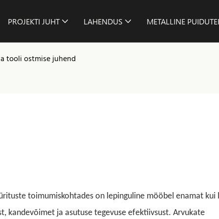
PROJEKTI JUHT
LAHENDUS
METALLINE PUIDUT
ga tooli ostmise juhend
 ürituste toimumiskohtades on lepinguline mööbel enamat kui l
, kandevõimet ja asutuse tegevuse efektiivsust. Arvukate