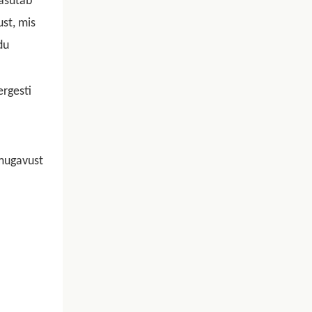
kasutab
st, mis
du
ergesti
 mugavust