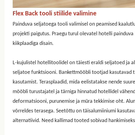
Flex Back tooli stiilide valimine
Painduva seljatoega tooli
valimisel on peamised kaalutlu
projekti paigutus. Praegu turul olevatel hotelli painduva
kiikplaadiga disain.
L-kujulistel hotellitoolidel on täiesti eraldi seljatoed 
seljatoe
funktsiooni. Bankettmööbli tootjad kasutavad ta
kasutamist. Terasplaadid, mida eelistatakse nende suure
mööbli turustajatel ja tärniga hinnatud hotellidel vähe
deformatsiooni, purunemise ja müra tekkimise oht. Alu
võrreldes terasega. Seetõttu on täisalumiiniumi kasutav
alternatiivid. Need kallimad tooted sobivad hankimiseks k