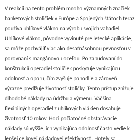
V reakcii na tento problém mnoho významných značiek
banketových stoličiek v Európe a Spojených štátoch teraz
používa uhlíkové vlákno na výrobu svojich vahadiel.
Uhlíkové vlákno, pôvodne vyvinuté pre letecké aplikácie,
sa môže pochváliť viac ako desaťnásobnou pevnosťou v
porovnaní s mangánovou oceľou. Po zabudovaní do
konštrukcií operadiel stoličiek poskytuje vynikajúcu
odolnosť a oporu, čím zvyšuje pohodlie a zároveň
výrazne predlžuje životnosť stoličky. Tento prístup znižuje
dlhodobé náklady na údržbu a výmenu. Väčšina
flexibilných operadiel z uhlíkových vlákien dosahuje
životnosť 10 rokov. Hoci počiatočné obstarávacie
náklady sú vyššie, ich vynikajúca odolnosť často vedie k
lepšej celkovej nákladovej efektívnosti. Hotely sa