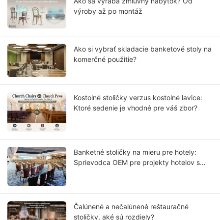
Ako sa vyrába zmluvný nábytok? Od
výroby až po montáž
Ako si vybrať skladacie banketové stoly na
komerčné použitie?
Kostolné stoličky verzus kostolné lavice:
Ktoré sedenie je vhodné pre váš zbor?
Banketné stoličky na mieru pre hotely:
Sprievodca OEM pre projekty hotelov s
hviezdičkovým hodnotením
Čalúnené a nečalúnené reštauračné
stoličky, aké sú rozdiely?