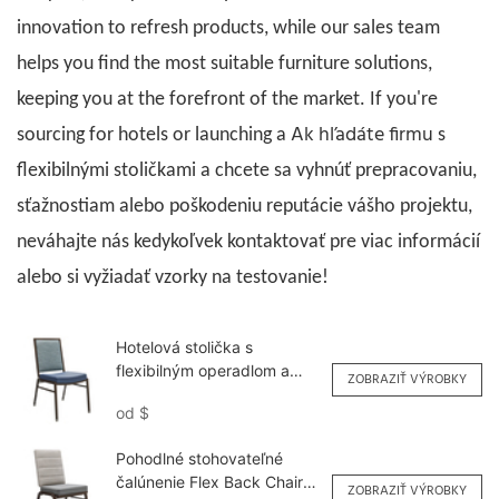
innovation to refresh products, while our sales team
helps you find the most suitable furniture solutions,
keeping you at the forefront of the market. If you're
Ak hľadáte firmu
sourcing for hotels or launching a
s
flexibilnými
stoličkami a chcete sa vyhnúť prepracovaniu,
sťažnostiam alebo poškodeniu reputácie vášho projektu,
neváhajte nás kedykoľvek kontaktovať pre viac informácií
alebo si vyžiadať vzorky na testovanie!
Hotelová stolička s
flexibilným operadlom a
ZOBRAZIŤ VÝROBKY
konštrukciou z uhlíkových
od
$
vlákien, veľkoobchodná
dodávka YY6137 Yumeya
Pohodlné stohovateľné
čalúnenie Flex Back Chair
ZOBRAZIŤ VÝROBKY