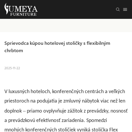
Sprievodca kúpou hotelovej stoličky s flexibilným 
chrbtom
2025-11-22
V luxusných hoteloch, konferenčných centrách a veľkých
priestoroch na podujatia je zmluvný nábytok viac než len
–
doplnok
priamo ovplyvňuje zážitok z prevádzky, nosnosť
a prevádzkovú efektívnosť zariadenia. Spomedzi
mnohých konferenčných stoličiek vyniká stolička Flex