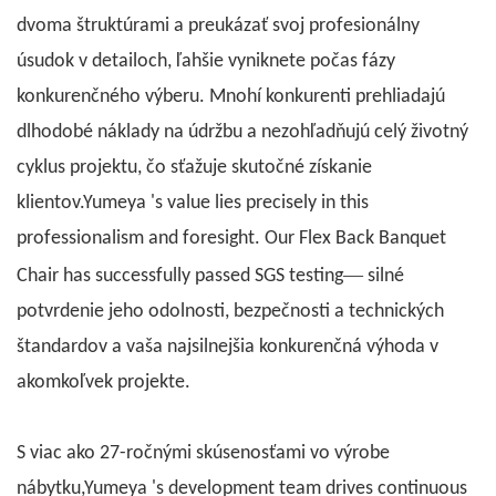
dvoma štruktúrami a preukázať svoj profesionálny
úsudok v detailoch, ľahšie vyniknete počas fázy
konkurenčného výberu. Mnohí konkurenti prehliadajú
dlhodobé náklady na údržbu a nezohľadňujú celý životný
cyklus projektu, čo sťažuje skutočné získanie
klientov.
Yumeya
's value lies precisely in this
professionalism and foresight. Our Flex Back Banquet
—
Chair has successfully passed SGS testing
silné
potvrdenie jeho odolnosti, bezpečnosti a technických
štandardov a vaša najsilnejšia konkurenčná výhoda v
akomkoľvek projekte.
S viac ako 27-ročnými skúsenosťami vo výrobe
nábytku,
Yumeya
's development team drives continuous