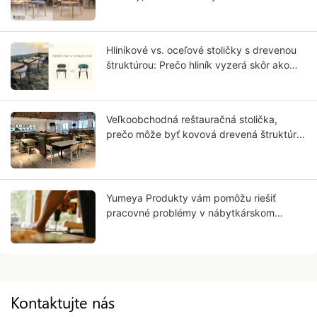
Hliníkové vs. oceľové stoličky s drevenou
štruktúrou: Prečo hliník vyzerá skôr ako
masívne drevo?
Veľkoobchodná reštauračná stolička,
prečo môže byť kovová drevená štruktúra
budúcnosťou vášho podnikania?
Yumeya Produkty vám pomôžu riešiť
pracovné problémy v nábytkárskom
priemysle priamo pri zdroji
Kontaktujte nás