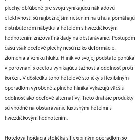
plechy, obľúbené pre svoju vynikajúcu nákladovú
efektívnosť, sú najbežnejším riešením na trhu a pomáhajú
distribútorom nábytku a hotelom s hviezdičkovým
hodnotením znižovať náklady na obstarávanie. Postupom
času však oceľové plechy nesú riziko deformácie,
zlomenia a vzniku hluku. Hliník vo svojej podstate ponúka
v porovnaní s oceľou vynikajúcu ťažnosť a odolnosť proti
korózii. V dôsledku toho hotelové stoličky s flexibilným
operadlom vyrobené z plného hliníka vykazujú väčšiu
odolnosť ako oceľové alternatívy. Tieto drahšie produkty
sú vhodné na obstarávanie luxusnými hotelmi s
hviezdičkovým hodnotením.
Hotelová hojdacia stolička s flexibilným operadlom so