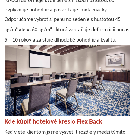
rokoch deformuje kvôli pene s nízkou hustotou, čo
ovplyvňuje pohodlie a poškodzuje imidž značky.
Odporúčame vybrať si penu na sedenie s hustotou 45
alebo
,
kg/m³
60 kg/m³
ktorá zabraňuje deformácii počas
–
5
10 rokov a zaisťuje dlhodobé pohodlie a kvalitu.
Kde kúpiť hotelové kreslo Flex Back
Keď viete klientom jasne vysvetliť rozdiely medzi týmito