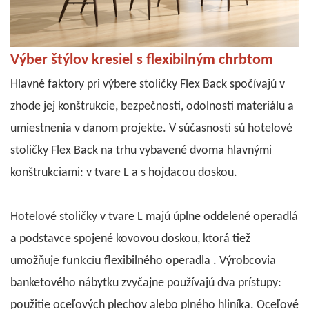
Výber štýlov kresiel s flexibilným chrbtom
Hlavné faktory pri výbere
stoličky Flex Back
spočívajú v
zhode jej konštrukcie, bezpečnosti, odolnosti materiálu a
umiestnenia v danom projekte. V súčasnosti sú hotelové
stoličky Flex Back na trhu vybavené dvoma hlavnými
konštrukciami: v tvare L a s hojdacou doskou.
Hotelové stoličky v tvare L majú úplne oddelené operadlá
a podstavce spojené kovovou doskou, ktorá tiež
funkciu
umožňuje
flexibilného operadla
. Výrobcovia
banketového nábytku zvyčajne používajú dva prístupy:
použitie oceľových plechov alebo plného hliníka. Oceľové