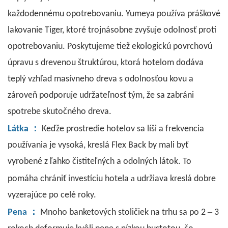
každodennému opotrebovaniu. Yumeya používa práškové
lakovanie Tiger, ktoré trojnásobne zvyšuje odolnosť proti
opotrebovaniu. Poskytujeme tiež ekologickú povrchovú
úpravu s drevenou štruktúrou, ktorá hotelom dodáva
teplý vzhľad masívneho dreva s odolnosťou kovu a
zároveň podporuje udržateľnosť tým, že sa zabráni
spotrebe skutočného dreva.
：
Látka
Keďže prostredie hotelov sa líši a frekvencia
používania je vysoká, kreslá Flex Back by mali byť
vyrobené z ľahko čistiteľných a odolných látok. To
a
pomáha chrániť investíciu hotela
udržiava kreslá dobre
vyzerajúce po celé roky.
：
–
Pena
Mnoho banketových stoličiek na trhu sa po 2
3