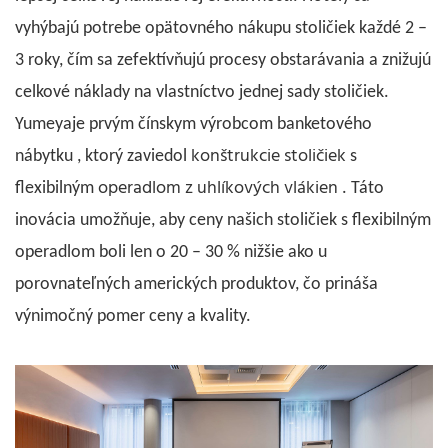
vyhýbajú potrebe opätovného nákupu stoličiek každé 2 –
3 roky, čím sa zefektívňujú procesy obstarávania a znižujú
celkové náklady na vlastníctvo jednej sady stoličiek.
Yumeya
je prvým čínskym
výrobcom banketového
konštrukcie stoličiek
nábytku
, ktorý zaviedol
s
operadlom z uhlíkových vlákien
flexibilným
. Táto
inovácia umožňuje, aby ceny našich stoličiek s flexibilným
operadlom boli len o 20 – 30 % nižšie ako u
porovnateľných amerických produktov, čo prináša
výnimočný pomer ceny a kvality.