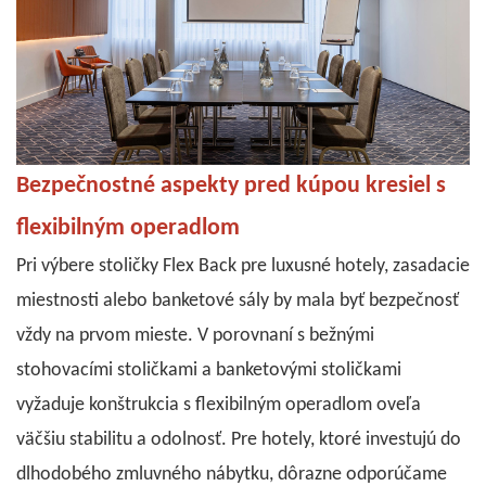
Bezpečnostné aspekty pred kúpou
kresiel
s
flexibilným operadlom
Pri výbere stoličky Flex Back pre luxusné hotely, zasadacie
miestnosti alebo banketové sály by mala byť bezpečnosť
vždy na prvom mieste. V porovnaní s bežnými
stohovacími stoličkami a banketovými stoličkami
vyžaduje konštrukcia s flexibilným operadlom oveľa
väčšiu stabilitu a odolnosť. Pre hotely, ktoré investujú do
dlhodobého zmluvného nábytku, dôrazne odporúčame