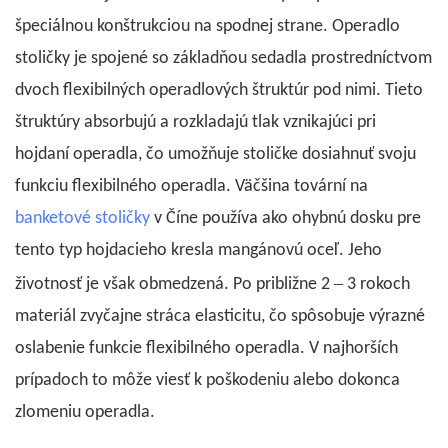
špeciálnou konštrukciou na spodnej strane. Operadlo
stoličky je spojené so základňou sedadla prostredníctvom
dvoch flexibilných operadlových štruktúr pod nimi. Tieto
štruktúry absorbujú a rozkladajú tlak vznikajúci pri
hojdaní operadla, čo umožňuje stoličke dosiahnuť svoju
funkciu flexibilného operadla. Väčšina tovární na
banketové stoličky
v Číne používa ako ohybnú dosku pre
tento typ hojdacieho kresla mangánovú oceľ. Jeho
–
životnosť je však obmedzená. Po približne 2
3 rokoch
materiál zvyčajne stráca elasticitu, čo spôsobuje výrazné
oslabenie funkcie flexibilného operadla. V najhorších
prípadoch to môže viesť k poškodeniu alebo dokonca
zlomeniu operadla.