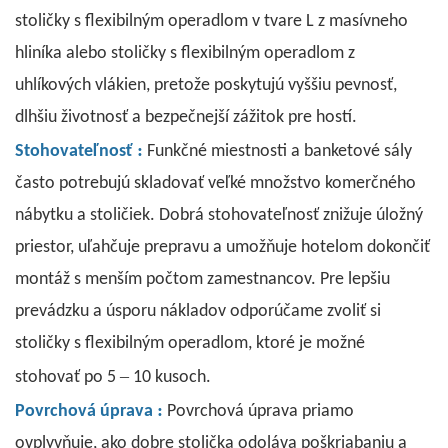
stoličky s flexibilným operadlom v tvare L z masívneho
hliníka alebo stoličky s flexibilným operadlom z
uhlíkových vlákien, pretože poskytujú vyššiu pevnosť,
dlhšiu životnosť a bezpečnejší zážitok pre hostí.
:
Stohovateľnosť
Funkčné miestnosti a banketové sály
často potrebujú skladovať veľké množstvo komerčného
nábytku a stoličiek. Dobrá stohovateľnosť znižuje úložný
priestor, uľahčuje prepravu a umožňuje hotelom dokončiť
montáž s menším počtom zamestnancov. Pre lepšiu
prevádzku a úsporu nákladov odporúčame zvoliť si
stoličky s flexibilným operadlom, ktoré je možné
–
stohovať po 5
10 kusoch.
:
Povrchová úprava
Povrchová úprava priamo
ovplyvňuje, ako dobre stolička odoláva poškriabaniu a