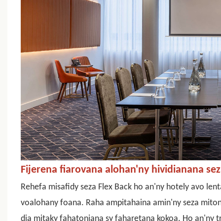
Fijerena fiarovana alohan'ny hividianana
sez
Rehefa misafidy seza Flex Back ho an'ny hotely avo lenta
voalohany foana. Raha ampitahaina amin'ny seza mitong
dia mitaky fahatoniana sy faharetana kokoa. Ho an'ny 