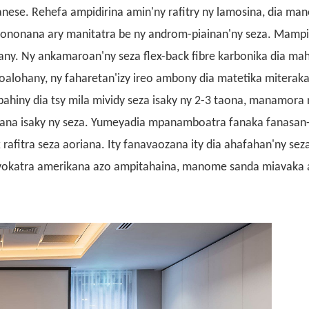
nese. Rehefa ampidirina amin'ny rafitry ny lamosina, dia m
ononana ary manitatra be ny androm-piainan'ny seza. Mamp
any. Ny ankamaroan'ny seza flex-back fibre karbonika dia ma
voalohany, ny faharetan'izy ireo ambony dia matetika miterak
ahiny dia tsy mila mividy seza isaky ny 2-3 taona, manamora 
ana isaky ny seza.
Yumeya
dia
mpanamboatra fanaka fanasa
x
rafitra seza aoriana. Ity fanavaozana ity dia ahafahan'ny sez
y vokatra amerikana azo ampitahaina, manome sanda miavaka 