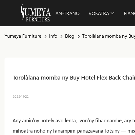
AN-TRANO
VOKATRA
FIA
Yumeya Furniture
Info
Blog
Torolàlana momba ny Buy
Torolàlana momba ny Buy Hotel Flex Back Chai
2025-11-22
Any amin'ny hotely avo lenta, ivon'ny fihaonambe, ary t
—
mihoatra noho ny fanampim-panazavana fotsiny
mis