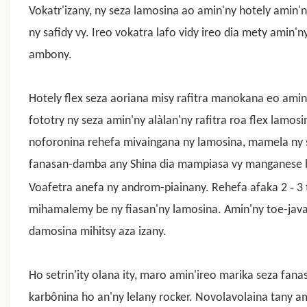
Vokatr'izany, ny seza lamosina ao amin'ny hotely amin
ny safidy vy. Ireo vokatra lafo vidy ireo dia mety amin
ambony.
Hotely flex seza aoriana misy rafitra manokana eo ami
fototry ny seza amin'ny alàlan'ny rafitra roa flex lamosi
noforonina rehefa mivaingana ny lamosina, mamela ny s
fanasan-damba any Shina dia mampiasa vy manganese ho t
-
Voafetra anefa ny androm-piainany. Rehefa afaka 2
3 
mihamalemy be ny fiasan'ny lamosina. Amin'ny toe-java
damosina mihitsy aza izany.
Ho setrin'ity olana ity, maro amin'ireo marika seza fa
karbônina ho an'ny lelany rocker. Novolavolaina tany 