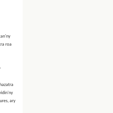
tan'ny
tra roa
y
ahazatra
idin'ny
ures, ary