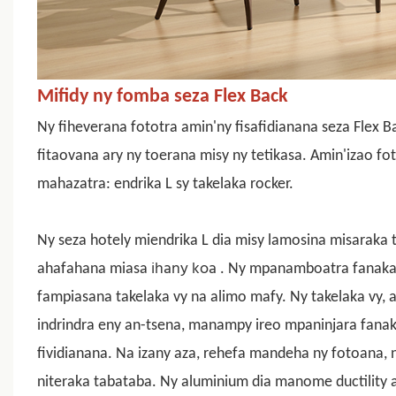
Mifidy ny fomba seza Flex Back
Ny fiheverana fototra amin'ny fisafidianana
seza Flex B
fitaovana ary ny toerana misy ny tetikasa. Amin'izao fo
mahazatra: endrika L sy takelaka rocker.
Ny seza hotely miendrika L dia misy lamosina misaraka 
ihany koa
ahafahana
miasa
. Ny mpanamboatra fanaka
fampiasana takelaka vy na alimo mafy. Ny takelaka vy, 
indrindra eny an-tsena, manampy ireo mpaninjara fana
fividianana. Na izany aza, rehefa mandeha ny fotoana, n
niteraka tabataba. Ny aluminium dia manome ductility 