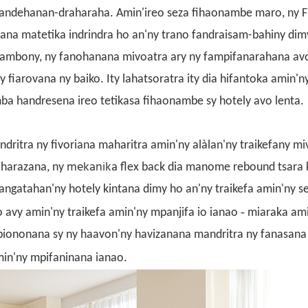
andehanan-draharaha. Amin'ireo seza fihaonambe maro, ny F
diana matetika indrindra ho an'ny trano fandraisam-bahiny dim
 ambony, ny fanohanana mivoatra ary ny fampifanarahana av
ny fiarovana ny baiko. Ity lahatsoratra ity dia hifantoka amin'
a handresena ireo tetikasa fihaonambe sy hotely avo lenta.
itra ny fivoriana maharitra amin'ny alàlan'ny traikefany mi
mekanika
aharazana, ny
flex
back dia manome rebound tsara 
gatahan'ny hotely kintana dimy ho an'ny traikefa amin'ny se
-
vy amin'ny traikefa amin'ny mpanjifa io ianao
miaraka ami
iononana sy ny haavon'ny havizanana mandritra ny fanasana 
in'ny mpifaninana ianao.