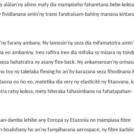
'ny alàlan'ny alimo mafy dia mampiseho faharetana bebe koko
'ny fividianana amin'ny trano fandraisam-bahiny manana kintan
n'ny farany ambany. Ny lamosin'ny seza dia mifamatotra amin
na eo ambaniny. Ireo rafitra ireo dia mifoka sy mizara ny tsind
eza hahatratra ny asany flex-back. Ny ankamaroan'ny orinas
oy ny takelaka flexing ho an'ity karazana seza fihodinana it
taona eo ho eo, matetika dia very ny elasticité ny fitaovana, k
tra ratsy kokoa, mety hiteraka fahasimbana na fahatapahan-
nasan-damba lehibe any Eoropa sy Etazonia no mampiasa fibre
am-boalohany ho an'ny fampiharana aerospace, ny fibre karbôn