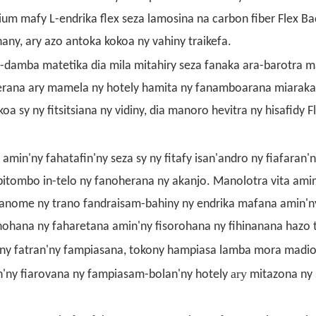
um mafy L-endrika flex seza lamosina na carbon fiber Flex Ba
ny, ary azo antoka kokoa ny vahiny traikefa.
an-damba matetika dia mila mitahiry seza fanaka ara-barotra 
terana ary mamela ny hotely hamita ny fanamboarana miaraka
 sy ny fitsitsiana ny vidiny, dia manoro hevitra ny hisafidy F
min'ny fahatafin'ny seza sy ny fitafy isan'andro ny fiafaran'n
tombo in-telo ny fanoherana ny akanjo. Manolotra vita ami
manome ny trano fandraisam-bahiny ny endrika mafana amin'n
ohana ny faharetana amin'ny fisorohana ny fihinanana hazo t
o ny fatran'ny fampiasana, tokony hampiasa lamba mora madio
ary
n'ny fiarovana ny fampiasam-bolan'ny hotely
mitazona ny 