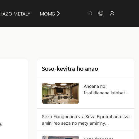
HAZO METALY
MOMBAMOMBA YUMEYA
INFO
Soso-kevitra ho anao
Ahoana no
fisafidianana latabatra
fanasana azo aforitra
ho an'ny fampiasana
ara-barotra?
Seza Fiangonana vs. Seza Fipetrahana: Iza
amin'ireo seza no mety amin'ny
a
fiangonanao?