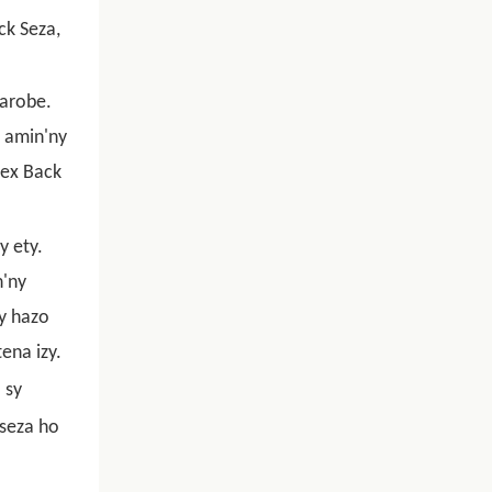
ck Seza,
marobe.
 amin'ny
lex Back
y ety.
n'ny
y hazo
ena izy.
 sy
seza ho