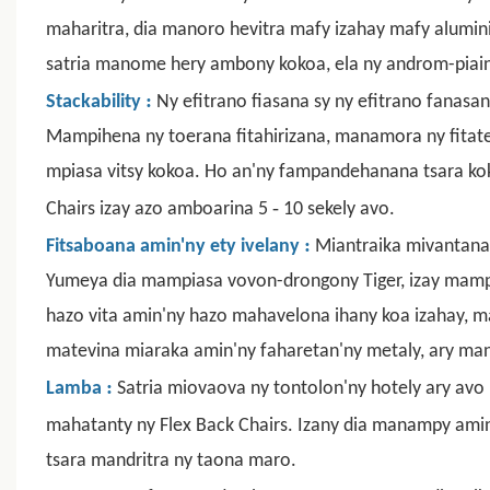
maharitra, dia manoro hevitra mafy izahay mafy alumini
satria manome hery ambony kokoa, ela ny androm-piaina
:
Stackability
Ny efitrano fiasana sy ny efitrano fanas
Mampihena ny toerana fitahirizana, manamora ny fita
mpiasa vitsy kokoa. Ho an'ny fampandehanana tsara kokoa
-
Chairs izay azo amboarina 5
10 sekely avo.
:
Fitsaboana amin'ny ety ivelany
Miantraika mivantana a
Yumeya dia mampiasa vovon-drongony Tiger, izay mampi
hazo vita amin'ny hazo mahavelona ihany koa izahay, 
matevina miaraka amin'ny faharetan'ny metaly, ary man
:
Lamba
Satria miovaova ny tontolon'ny hotely ary av
mahatanty ny Flex Back Chairs. Izany dia manampy ami
tsara mandritra ny taona maro.