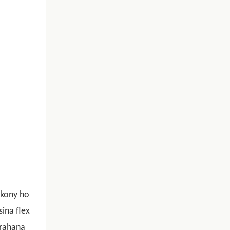
okony ho
ina flex
arahana