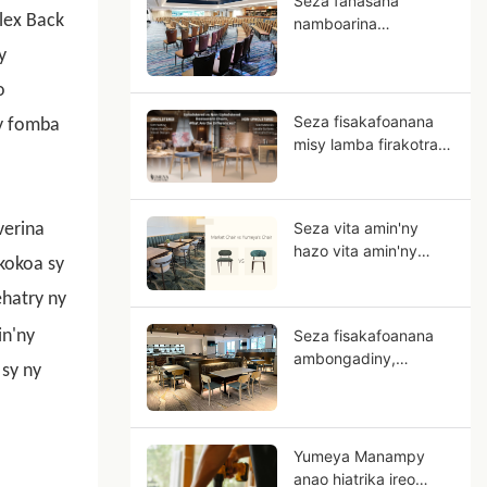
Seza fanasana
lex Back
namboarina
manokana ho an'ny
y
hotely: Torolàlana
o
OEM ho an'ny tetikasa
hotely nahazo kintana
Seza fisakafoanana
ny fomba
misy lamba firakotra
sy tsy misy lamba
firakotra, inona avy
ireo fahasamihafana?
Seza vita amin'ny
verina
hazo vita amin'ny
kokoa sy
aliminioma vs. vy:
Nahoana ny
hatry ny
aliminioma no toa
n'ny
Seza fisakafoanana
hazo matanjaka
ambongadiny,
kokoa?
sy ny
nahoana ny hazo vita
amin'ny vy no mety ho
hoavin'ny orinasanao?
Yumeya Manampy
anao hiatrika ireo