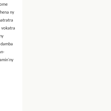
anome
ihena ny
hatratra
a vokatra
ny
n-damba
an-
amin'ny