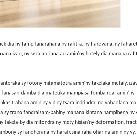
ack
dia ny fampifanarahana ny rafitra, ny fiarovana, ny fahare
toana izao, ny seza aoriana ao amin'ny hotely dia manana rafi
tanteraka sy fotony mifamatotra amin'ny takelaka metaly, iza
 fanasan-damba dia matetika mampiasa fomba roa: amin'ny
ankasitrahana amin'ny vidiny tsara indrindra, no vahaolana m
ka sy trano fandraisam-bahiny manana kintana hampihena ny v
y takela-by dia mitondra ny mety hisian'ny deformation, fract
ambony sy fanoherana ny harafesina raha oharina amin'ny vy.