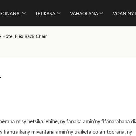
NGONANA:
TETIKASA
VAHAOLANA
VOAN'NY 
 Hotel Flex Back Chair
r
oerana misy hetsika lehibe, ny fanaka amin'ny fifanarahana di
y fiantraikany mivantana amin'ny traikefa eo an-toerana, ny