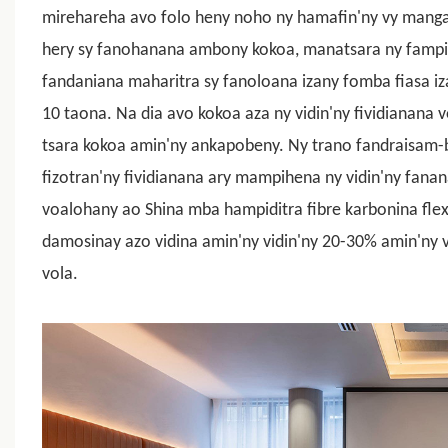
mirehareha avo folo heny noho ny hamafin'ny vy manga
hery sy fanohanana ambony kokoa, manatsara ny fampi
fandaniana maharitra sy fanoloana izany fomba fiasa iz
10 taona. Na dia avo kokoa aza ny vidin'ny fividianana 
tsara kokoa amin'ny ankapobeny. Ny trano fandraisam-b
fizotran'ny fividianana ary mampihena ny vidin'ny fanan
voalohany ao Shina mba hampiditra fibre karbonina
fle
damosinay azo vidina amin'ny vidin'ny 20-30% amin'n
vola.