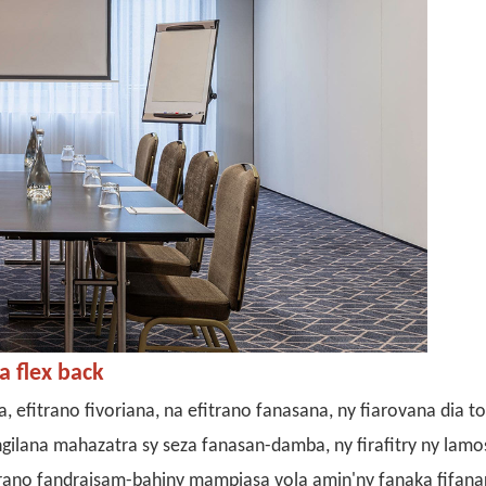
a
flex back
, efitrano fivoriana, na efitrano fanasana, ny fiarovana dia t
ilana mahazatra sy seza fanasan-damba, ny firafitry ny lamos
trano fandraisam-bahiny mampiasa vola amin'ny fanaka fifan