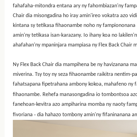
fahafaha-mitondra entana ary ny fahombiazan'ny famp
Chair dia misongadina ho iray amin'ireo vokatra azo vi
kintana sy tetikasa fihaonambe noho ny fampiononana
amin'ny tetikasa isan-karazany. Io ihany koa no lakilen'
ahafahan'ny mpaninjara mampiasa ny Flex Back Chair mb
Ny Flex Back Chair
dia mampihena be ny havizanana mandr
miverina. Tsy toy ny seza fihaonambe raikitra nentim-p
fahatsapana fipetrahana ambony kokoa, mahafeno ny fan
fihaonambe. Rehefa manasongadina io tombontsoa azo a
fanehoan-kevitra azo ampiharina momba ny naoty famp
-
fivoriana
dia hahazo tombony amin'ny fifaninanana am