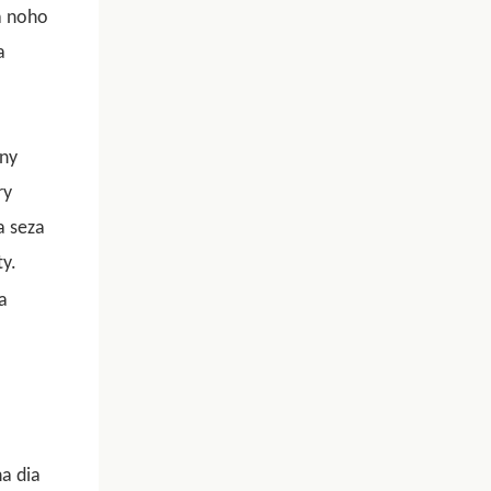
a noho
a
'ny
ry
a seza
y.
a
a dia