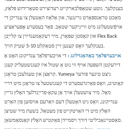
בענקלעך. גוטע שטאַפּלבארקייט רעדוצירט סטאָרידזש פּלאַץ,
מאַכט טראַנספּאָרט גרינגער, און אַלאַוז האָטעלן צו ענדיקן די
אויפֿשטעלונג מיט ווייניקער שטאַב. פֿאַר בעסערע אָפּעראַציע
און קאָסטן שפּאָרן, מיר רעקאָמענדירן צו קלייַבן Flex Back
שטיק
הויך.
בענקלעך וואָס קענען זיין סטאַקלט 5-10
:
אויבערפלאַך באַהאַנדלונג
די אויבערפלאַך ענדיקונג האָט אַ
דירעקטן השפּעה אויף ווי גוט אַ שטול איז קעגנשטעליק קעגן
קראַצן און טעגלעכן טראָגן. Yumeya ניצט טיגער פּודער
קאָוטינג, וואָס פאַרגרעסערט די קעגנשטעל צו טראָגן מיט דריי
מאָל. מיר צושטעלן אויך אַן עקאָ-פרייַנדלעך האָלץ גריין
ענדיקונג, וואָס גיט האָטעלן דעם וואַרעם אויסזען פון האַרט
האָלץ מיט די האַרטקייט פון מעטאַל, בשעת מיר שטיצן
סאַסטיינאַביליטי דורך ויסמיידן פאַקטיש האָלץ קאַנסאַמשאַן.