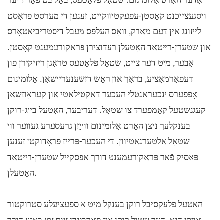
אָדער האַרט אַלומינום. שטאָל פּלאַטעס, באַליבט פֿאַר זייער
ויסגעצייכנט קאָסטן-עפעקטיווקייט, זענען די מערסט פּראָסט
לייזונג אין דעם מאַרק, וואָס העלפּס מעבל דיסטריביאַטאָרס
און שטערן-רייטאַד האָטעלן רעדוצירן פּראַקורעמענט קאָסטן.
אָבער, מיט דער צייט, שטאָל פּלאַטעס טראָגן ריזיקירן פון
דעפאָרמאַציע, בראָך און ראַש דזשענעריישאַן. אַלומינום
אָפפערס ינכעראַנטלי העכער דאַקטילאַטי און קעראָוזשאַן
קעגנשטעל קאַמפּערד צו שטאָל. דעריבער, האָטעל בייג-רוקן
בענקלעך ניצן האַרט אַלומינום ווייַזן גרעסערע געווער ווי
שטאָל אַלטערנאַטיוון. די העכער-פּרייז פּראָדוקטן זענען
פּאַסיק פֿאַר פּראַקורעמענט דורך אַפּסקייל שטערן-רייטאַד
האָטעלן.
האטעל פלעקסיבל רוקן בענקל מיט א ספעציעלע סטרוקטור