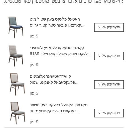
ווילט פֿאַר מער פרטים אדער צו בעטן מוסטערן פֿאַר טעסטינג!
האטעל פלעקס בעק שטול מיט
קארבאן פיבער סטרוקטור גרויס
VIEW פּראָדוקטן
צושטעל YY6137 Yumeya
$
פון
קאַמפי סטאַקאַבלע אַפּאָולסטערי
פלעקס צוריק שטול כאָולסייל יי6139
VIEW פּראָדוקטן
Yumeya
$
פון
קוואַדראַטישער אַלומינום
פלעקסאַבאַל קאַנקעט שטול
VIEW פּראָדוקטן
קאַסטאַמייזד YY6138 Yumeya
$
פון
מאָדערן האָטעל פלעקס בעק טשער
באַנקעט טשער קאַסטאַמייזד
VIEW פּראָדוקטן
YY6123 Yumeya
$
פון