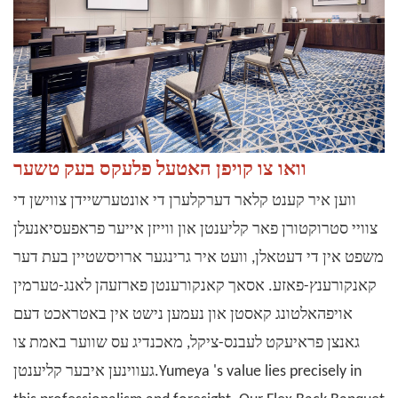
וואו צו קויפן האטעל פלעקס בעק טשער
ווען איר קענט קלאר דערקלערן די אונטערשיידן צווישן די
צוויי סטרוקטורן פאר קליענטן און ווייזן אייער פראפעסיאנעלן
משפט אין די דעטאלן, וועט איר גרינגער ארויסשטיין בעת ​​דער
קאנקורענץ-פאזע. אסאך קאנקורענטן פארזעהן לאנג-טערמין
אויפהאלטונג קאסטן און נעמען נישט אין באטראכט דעם
גאנצן פראיעקט לעבנס-ציקל, מאכנדיג עס שווער באמת צו
's value lies precisely in
Yumeya
געווינען איבער קליענטן.