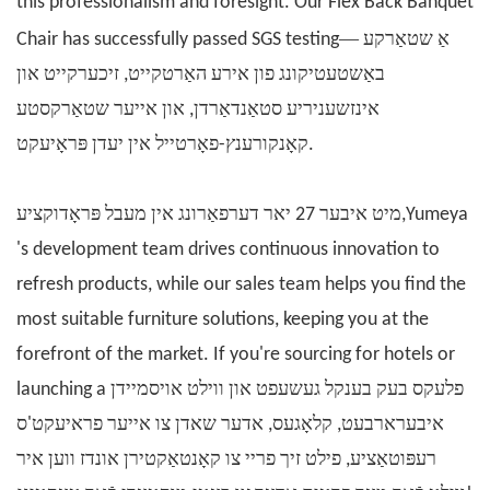
this professionalism and foresight. Our Flex Back Banquet
—
אַ שטאַרקע
Chair has successfully passed SGS testing
באַשטעטיקונג פון אירע האַרטקייט, זיכערקייט און
אינזשעניריע סטאַנדאַרדן, און אייער שטאַרקסטע
קאָנקורענץ-פאָרטייל אין יעדן פּראָיעקט.
Yumeya
מיט איבער 27 יאר דערפאַרונג אין מעבל פּראָדוקציע,
's development team drives continuous innovation to
refresh products, while our sales team helps you find the
most suitable furniture solutions, keeping you at the
forefront of the market. If you're sourcing for hotels or
פלעקס בעק
בענקל געשעפט און ווילט אויסמיידן
launching a
איבערארבעט, קלאָגעס, אדער שאדן צו אייער פראיעקט'ס
רעפּוטאַציע, פילט זיך פריי צו קאָנטאַקטירן אונדז ווען איר