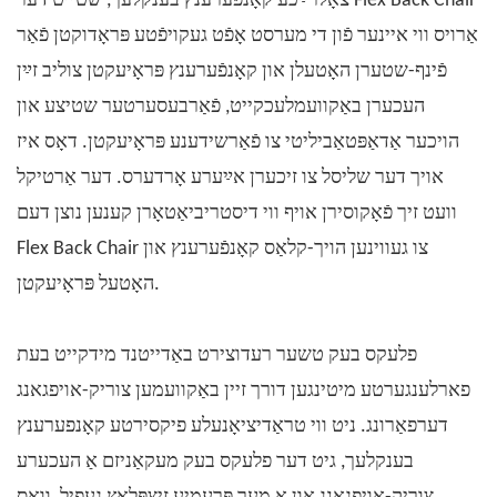
צאָלרײַכע קאָנפֿערענץ בענקלעך, שטייט דער Flex Back Chair
אַרויס ווי איינער פֿון די מערסט אָפֿט געקויפֿטע פּראָדוקטן פֿאַר
פֿינף-שטערן האָטעלן און קאָנפֿערענץ פּראָיעקטן צוליב זײַן
העכערן באַקוועמלעכקייט, פֿאַרבעסערטער שטיצע און
הויכער אַדאַפּטאַביליטי צו פֿאַרשידענע פּראָיעקטן. דאָס איז
אויך דער שליסל צו זיכערן אײַערע אָרדערס. דער אַרטיקל
וועט זיך פֿאָקוסירן אויף ווי דיסטריביאַטאָרן קענען נוצן דעם
Flex Back Chair צו געווינען הויך-קלאַס קאָנפֿערענץ און
האָטעל פּראָיעקטן.
פלעקס בעק טשער
רעדוצירט באַדייטנד מידקייט בעת
פארלענגערטע מיטינגען דורך זיין באַקוועמען צוריק-אויפגאנג
דערפאַרונג. ניט ווי טראַדיציאָנעלע פיקסירטע קאָנפערענץ
בענקלעך, גיט דער
פלעקס
בעק מעקאַניזם אַ העכערע