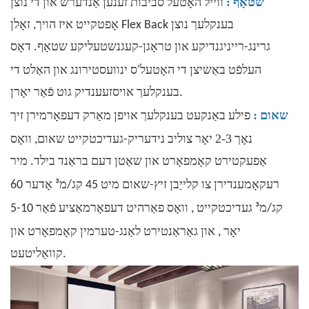
:
שטאָף
ווייל האָטעל סביבות זענען אַנדערש און די נוצן
אָפטקייט איז הויך, זאָלן Flex Back בענקלעך נוצן
גרינג-רייניגנדיקע און טראָגן-קעגנשטעליקע שטאָף. דאָס
ינוועסטירונג
העלפֿט באַשיצן די האָטעל'ס
און האַלט די
בענקלעך אויסזעענדיק גוט פֿאַר יאָרן.
:
שאום
פילע באַנקעט בענקלעך אויפן מאַרק דעפאָרמירן זיך
2-3
נאָך
יאָר צוליב נידעריק-געדיכטקייט שאום, וואָס
אַפעקטירט קאָמפאָרט און שאַטן דעם בראַנד בילד. מיר
אָדער
רעקאָמענדירן צו קלייַבן זיץ-שאום מיט 45 קג/מ³
60
געדיכטקייט
קג/מ³
, וואָס פאַרהיט דעפאָרמאַציע פֿאַר 5-10
יאָר
, און גאַראַנטירט לאַנג-טערמין קאָמפאָרט און
קוואַליטעט.