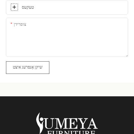
טעקעס
צופרידן
שיקן אָנפרעג איצט