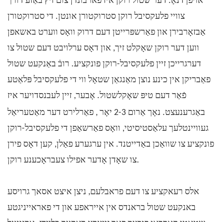
אויפן דנאָ. דער שטול רוקן איז פארבונדן צום זיץ באַזע דורך
צוויי פלעקסיבל רוקן סטרוקטורן אונטן. די סטרוקטורן
אַבזאָרבירן און פאַרשפּרייטן דעם דרוק וואָס ווערט באשאפן
ווען דער רוקן שאָקלט זיך, און דאָס ערלויבט דעם שטול צו
דערגרייכן זיין פלעקסיבל-רוקן פונקציע. רובֿ באַנקעט שטול
פאַבריקן אין כינע נוצן מאַנגאַן שטאָל ווי די פלעקסיבל פּלאַטע
פֿאַר דעם טיפּ שאָקלשטול. אָבער, זיין לעבנסדויער איז
יאָר
באַגרענעצט. נאָך אַרום 2-3
, פאַרלירט דער מאַטעריאַל
געוויינטלעך עלאַסטיסיטי, וואָס פאַרשאַפן די פלעקסיבל-רוקן
פונקציע צו שוואַכן באַדייטנד. אין ערגערע פאַלן, קען דאָס פירן
צו שאָדן אָדער אפילו צעבראָכענע רוקן.
אלס רעאקציע צו דעם פראבלעם, ניצן איצט אסאך גרויסע
באנקעט שטול בראנדס אין אייראפע און די פאראייניגטע