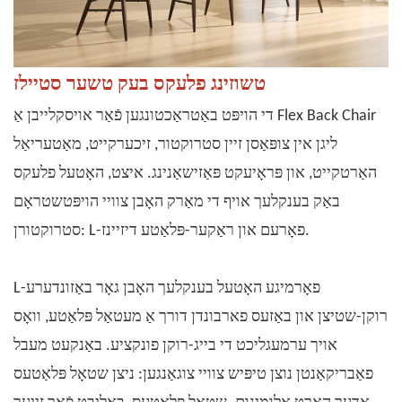
טשוזינג פלעקס בעק טשער סטיילז
Flex Back Chair
די הויפּט באַטראַכטונגען פֿאַר אויסקלייבן אַ
ליגן אין צופּאַסן זיין סטרוקטור, זיכערקייט, מאַטעריאַל
האַרטקייט, און פּראָיעקט פּאַזישאַנינג. איצט, האָטעל פלעקס
באַק בענקלעך אויף די מאַרק האָבן צוויי הויפּטשטראָם
סטרוקטורן: L-פאָרעם און ראַקער-פּלאַטע דיזיינז.
L-פאָרמיגע האָטעל בענקלעך האָבן גאָר באַזונדערע
רוקן-שטיצן און באַזעס פארבונדן דורך אַ מעטאַל פּלאַטע, וואָס
אויך ערמעגליכט די
בייג-רוקן
פונקציע. באַנקעט מעבל
פאַבריקאַנטן נוצן טיפּיש צוויי צוגאַנגען: ניצן שטאָל פּלאַטעס