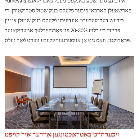
איז כינע'ס ערשטע
באַנקעט מעבל פאַבריקאַנט
צו
Yumeya
פאָרשטעלן קאַרבאָן פיבער
פלעקס
בעק שטול סטרוקטורן. די
כידעש דערמעגלעכט אונדזערע פלעקס בעק שטולן צו זיין
פּרייזד ביי בלויז 20-30% פון פאַרגלייַכלעך אמעריקאנער
פּראָדוקטן, וואָס גיט אַן אויסערגעוויינלעכע ווערט פֿאַר געלט.
זיכערהייט באַטראַכטונגען איידער איר קויפט