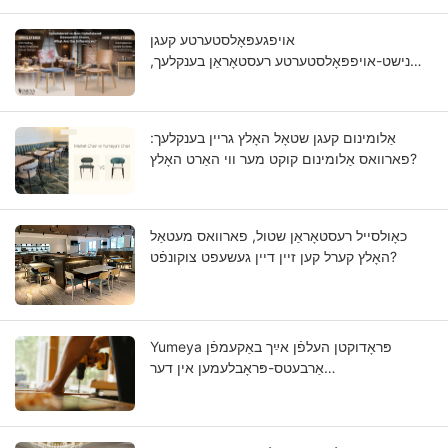
אויפגעפּאָלסטערטע קעגן
נישט-אויפפּאָלסטערטע רעסטאָראַן בענקלעך,
וואָס זענען די אונטערשיידן?
אַלומינום קעגן שטאָל האָלץ גריין בענקלעך:
פארוואס אַלומינום קוקט מער ווי האַרט האָלץ?
כאָולסייל רעסטאָראַן שטול, פארוואס מעטאַל
האָלץ קערל קען זיין דיין געשעפט צוקונפֿט?
Yumeya פּראָדוקטן העלפֿן אײַך באַקעמפֿן
אַרבעטס-פּראָבלעמען אין דער
מעבל-אינדוסטריע בײַ דער מקור.