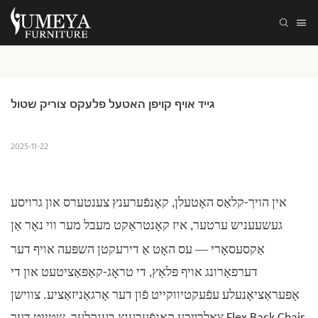
גייד אויף קויפן האטעל פלעקס צוריק שטול
2025-11-22
אין הויך-קלאַס האָטעלן, קאָנפֿערענץ צענטערס און גרויסע
געשעעניש ערטער, איז קאָנטראַקט מעבל מער ווי נאָר אַן
—
אַקסעסאָרי
עס האָט אַ דירעקטן השפּעה אויף דער
דערפאַרונג אויף פּלאַץ, די טראָג-קאַפּאַציטעט און די
אָפּעראַציאָנעלע עפֿעקטיווקייט פֿון דער אָרגאַניזאַציע. צווישן