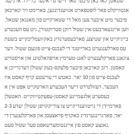
שטאטן קארבאן פיבער פאר זייערע ראקער בליידז. ארגינעל
אנטוויקלט פאר לופטפארט אנווענדונגען, בארימט זיך קארבאן
פיבער מיט איבער צען מאל די שטארקייט פון מאנגאן שטאל.
ווען איינגעארבעט אין שטול רוקן סטרוקטורן, גיט עס העכערע
בייגיקייט און שטיצע, פארבעסערנדיג באקוועמליכקייט בשעת
עס פארלענגערט באדייטנד די לעבנס-צייט פונעם שטול. דער
צוגאנג פארקלענערט לאנג-טערמין אויפהאלטונג און אויסטויש
קאסטן. רוב קארבאן פיבער פלעקס-בעק שטולן דערגרייכן א
לעבנס-צייט פון 10 יאר. כאטש די ערשטע קויף קאסט איז
העכער, רעזולטירט זייער העכערע הארטקייט אפט אין א
בעסערע אלגעמיינע קאסטן-עפעקטיווקייט. האטעלן
פארמיידן די נויטווענדיקייט צו צוריקקויפן שטולן יעדע 2-3
יאר, פארגרינגערנדיג באקויף פראצעסן און פארקלענערן די
גאנצע קאסט פון אייגנטומערשאפט פער שטול סעט.