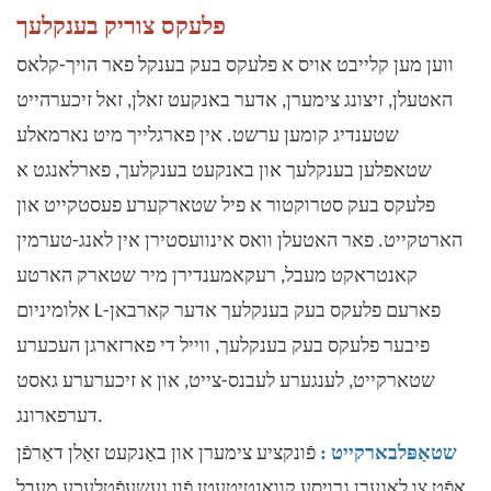
פלעקס צוריק
בענקלעך
ווען מען קלייבט אויס א פלעקס בעק בענקל פאר הויך-קלאס
האטעלן, זיצונג צימערן, אדער באנקעט זאלן, זאל זיכערהייט
שטענדיג קומען ערשט. אין פארגלייך מיט נארמאלע
שטאפלען בענקלעך און באנקעט בענקלעך, פארלאנגט א
פלעקס בעק סטרוקטור א פיל שטארקערע פעסטקייט און
הארטקייט. פאר האטעלן וואס אינוועסטירן אין לאנג-טערמין
קאנטראקט מעבל, רעקאמענדירן מיר שטארק הארטע
אלומיניום L-פארעם פלעקס בעק בענקלעך אדער קארבאן
פיבער פלעקס בעק בענקלעך, ווייל די פארזארגן העכערע
שטארקייט, לענגערע לעבנס-צייט, און א זיכערערע גאסט
דערפארונג.
:
שטאַפּלבארקייט
פֿונקציע צימערן און באַנקעט זאַלן דאַרפֿן
אָפֿט צו לאַגערן גרויסע קוואַנטיטעטן פֿון געשעפֿטלעכע מעבל