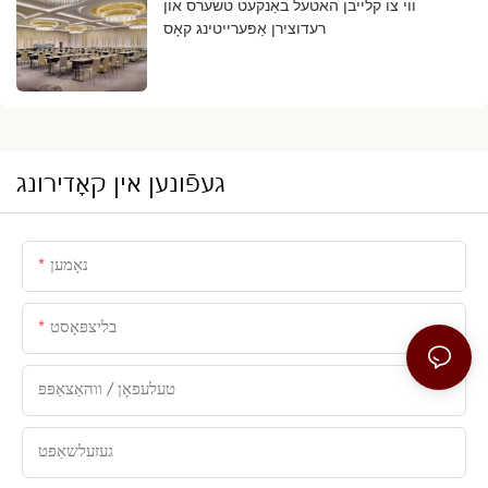
ווי צו קלייבן האטעל באַנקעט טשערס און
רעדוצירן אַפּערייטינג קאָס
געפֿונען אין קאָדירונג
נאָמען
בליצפּאָסט
טעלעפאָן / ווהאַצאַפּפּ
געזעלשאַפט