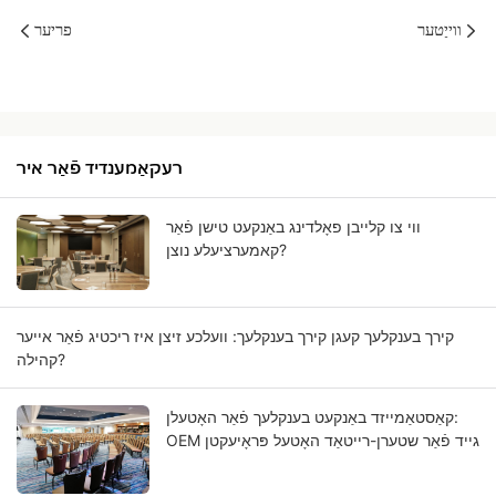
ווייַטער
פריער
רעקאַמענדיד פֿאַר איר
ווי צו קלייבן פאָלדינג באַנקעט טישן פֿאַר
קאמערציעלע נוצן?
קירך בענקלעך קעגן קירך בענקלעך: וועלכע זיצן איז ריכטיג פֿאַר אייער
קהילה?
קאַסטאַמייזד באַנקעט בענקלעך פֿאַר האָטעלן:
OEM גייד פֿאַר שטערן-רייטאַד האָטעל פּראָיעקטן