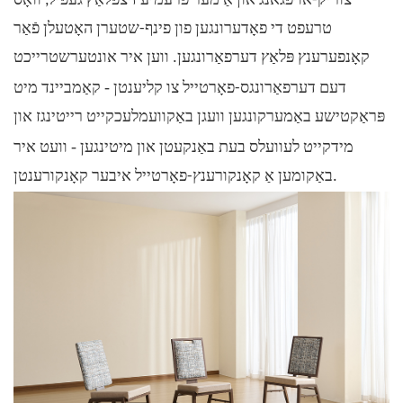
צוריק-אויפגאנג און אַ מער פּרעמיע זיצפּלאַץ געפיל, וואָס
טרעפט די פאָדערונגען פון פינף-שטערן האָטעלן פֿאַר
קאָנפערענץ פּלאַץ דערפאַרונגען. ווען איר אונטערשטרייכט
-
דעם דערפאַרונגס-פאָרטייל צו קליענטן
קאַמביינד מיט
פּראַקטישע באַמערקונגען וועגן באַקוועמלעכקייט רייטינגז און
-
מידקייט לעוועלס בעת באַנקעטן און מיטינגען
וועט איר
באַקומען אַ קאָנקורענץ-פאָרטייל איבער קאָנקורענטן.