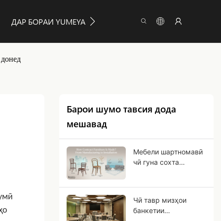
ДАР БОРАИ YUMEYA
МАЪЛУМОТ
ПАЙВАСТ К
 донед
Барои шумо тавсия дода
мешавад
Мебели шартномавӣ
чӣ гуна сохта
мешавад? Аз
истеҳсол то насб
умӣ
Чӣ тавр мизҳои
ҳо
банкетии
қатшавандаро барои