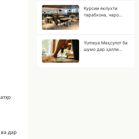
монанд аст?
Курсии яклухти
тарабхона, чаро
ғаллаи чӯби металлӣ
метавонад тиҷорати
шумо дар оянда
бошад?
Yumeya Маҳсулот ба
шумо дар ҳалли
мушкилоти меҳнатӣ
дар саноати мебел
дар манбаъ кӯмак
мерасонанд
латҳо
 ва дар