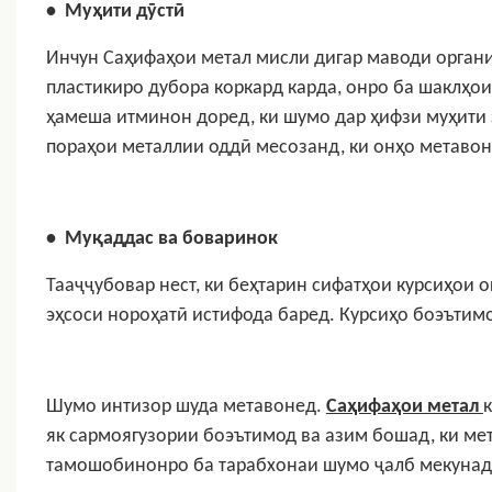
•
Муҳити дӯстӣ
Инчун
Саҳифаҳои метал
мисли дигар маводи органи
пластикиро дубора коркард карда, онро ба шаклҳои
ҳамеша итминон доред, ки шумо дар ҳифзи муҳити 
пораҳои металлии оддӣ месозанд, ки онҳо метавон
•
Муқаддас ва боваринок
Тааҷҷубовар нест, ки беҳтарин сифатҳои курсиҳои 
эҳсоси нороҳатӣ истифода баред. Курсиҳо боэътимо
Шумо интизор шуда метавонед.
Саҳифаҳои метал
як сармоягузории боэътимод ва азим бошад, ки ме
тамошобинонро ба тарабхонаи шумо ҷалб мекунад 