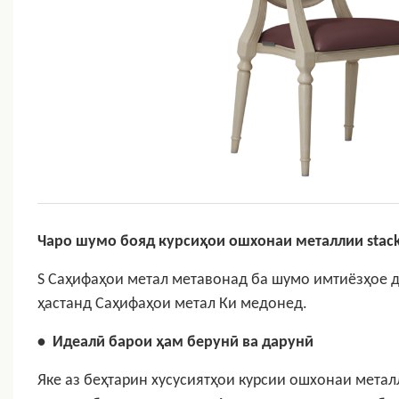
Чаро шумо бояд курсиҳои ошхонаи металлии stack
S
Саҳифаҳои метал
метавонад ба шумо имтиёзҳое д
ҳастанд
Саҳифаҳои метал
Ки медонед.
•
Идеалӣ барои ҳам берунӣ ва дарунӣ
Яке аз беҳтарин хусусиятҳои курсии ошхонаи металл