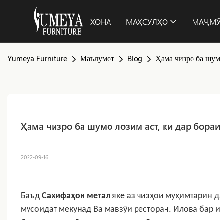
ХОНА
МАҲСУЛҲО
МАҶМ
Yumeya Furniture
Маълумот
Blog
Ҳама чизро ба шум
Ҳама чизро ба шумо лозим аст, ки дар бора
2022-09-16
Баъд
Саҳифаҳои метал
яке аз чизҳои муҳимтарин 
мусоидат мекунад
Ва мавзӯи ресторан. Илова бар и