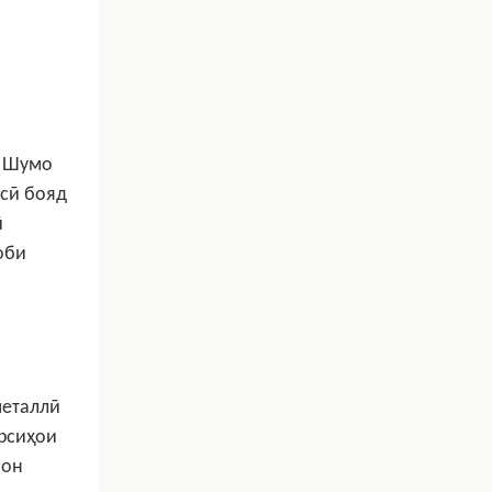
. Шумо
рсӣ бояд
ӣ
оби
металлӣ
урсиҳои
 он