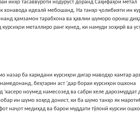
раи инҳо тасаввуроти нодуруст доранд
Саҳифаҳои метал
 як хонавода идеалӣ мебошанд.
На танҳо ҷолибияти ин ку
вонанд ҳамзамон тарабхона ва ҳавлии шуморо ороиш диҳ
курсиҳои металлиро ранг кунед, ки намуди зоҳирӣ ва ус
мо назар ба харидани курсиҳои дигар маводҳо камтар ар
 намедонанд, беҳтарин аст ’дар бораи курсиҳои ошхона
 ’касеро ноумед намесозед ва сабри хеле дарозмуддат 
нобар ин шумо хоҳед донист, ки ба шумо танҳо як мароти
афот наҷот медиҳад ва барои муддати тӯлонӣ курсии ошх