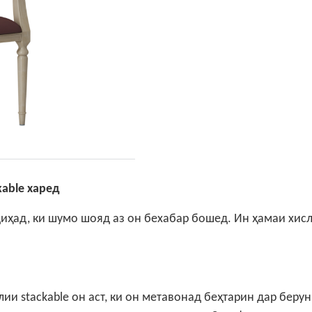
able харед
иҳад, ки шумо шояд аз он бехабар бошед. Ин ҳамаи хис
ии stackable он аст, ки он метавонад беҳтарин дар берун