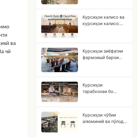
истифодаи тиҷоратӣ
интихоб кардан
Курсиҳои калисо ва
мумкин аст?
курсиҳои калисо:
аммо
Кадом нишастгоҳ
нти
барои ҷамъомади
шумо мувофиқ аст?
сикӣ ва
Курсиҳои зиёфатии
Ва чӣ
фармоишӣ барои
меҳмонхонаҳо:
Дастури OEM барои
лоиҳаҳои
меҳмонхонаҳои
Курсиҳои
ситорадор
тарабхонаи бо
рӯйпӯш ва бе
рӯйпӯш, фарқиятҳо
дар чист?
Курсиҳои чӯбии
алюминий ва пӯлодӣ:
Чаро алюминий
бештар ба чӯби сахт