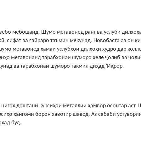
а зебо мебошанд. Шумо метавонед ранг ва услуби дилхоҳ
рӣ, сифат ва ғайраро таъмин мекунад. Новобаста аз он к
шумо метавонед ҳамаи услубҳои дилхоҳи худро дар колл
нҳо метавонанд тарабхонаи шуморо хеле ҷолиб ва ҷоли
унад ва тарабхонаи шуморо такмил диҳад ’Иқрор.
, нигоҳ доштани курсиҳои металлии ҳамвор осонтар аст.
рсиҳо ҳангоми борон хавотир шавед. Аз сабаби устувори
оҳад буд.