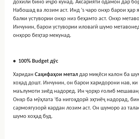
дохили бино иҷро кунад. Аксарияти одамон дар бо
Набошад ва лозим аст. Инд ’s чаро онҳо барои ҳар
балки устувории онҳо низ беҳамто аст. Онҳо мета
Инчунин, барои устувории иловагӣ шумо метавонед 
онҳоро беҳтар мекунад.
•
100% Budget дӯс
Харидан
Саҳифаҳои метал
дар миқёси калон ба шу
хоҳад дошт. Инчунин, он барои харидорони нав, ки
маълумоти зиёд надоред. Ин ҷорҳо ғолиб мешаванд
Онҳо ба мӯҳлата ’ба нигоҳдорӣ эҳтиёҷ надорад, би
сармоягузорӣ кардан лозим аст. Он шуморо аз тал
шумо хоҳад буд.