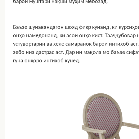
барои муштарӣ нақши муҳим мебозад.
Баъзе шунавандагон шояд фикр кунанд, ки курсиҳо
онҳо намедонанд, ки асои онҳо кист. Тааҷҷубовар н
устувортарин ва хеле самаранок барои интихоб аст. 
зебо низ дастрас аст. Дар ин мақола мо баъзе сиф
гуна онҳоро интихоб кунед.