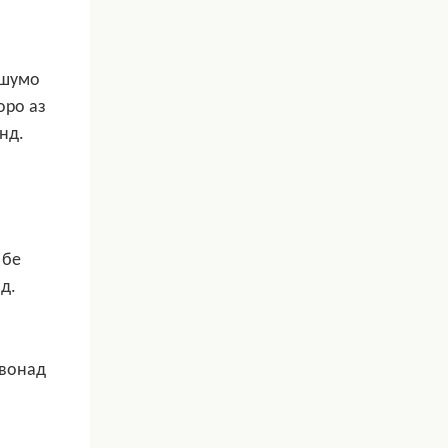
 шумо
оро аз
нд.
 бе
д.
авонад