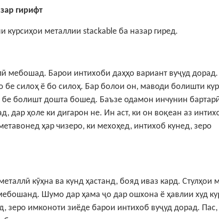
азар гирифт
 курсиҳои металлии stackable ба назар гиред.
лӣ мебошад. Барои интихоби даҳҳо вариант вуҷуд дорад
 бе силоҳ ё бо силоҳ. Бар болои он, маводи болишти ку
и бе болишт дошта бошед. Баъзе одамон инчунин бартар
д, дар ҳоле ки дигарон не.
Ин аст, ки он воқеан аз интих
етавонед ҳар чизеро, ки мехоҳед, интихоб кунед, зеро
металлӣ кӯҳна ва кунд ҳастанд, бояд иваз кард. Стулҳои 
 мебошанд. Шумо дар ҳама ҷо дар ошхона ё ҳавлии худ к
ед, зеро имконоти зиёде барои интихоб вуҷуд дорад. Пас,