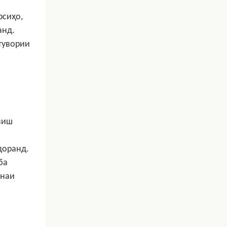
рсиҳо,
анд.
тувории
зиш
доранд.
ба
онаи