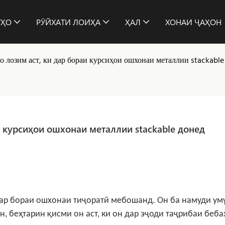
ӮҲО
РӮЙХАТИ ЛОИҲА
ҲАЛ
ХОНАИ ҶАҲОН
о лозим аст, ки дар бораи курсиҳои ошхонаи металлии stackable
и курсиҳои ошхонаи металлии stackable донед
дар бораи ошхонаи тиҷоратӣ мебошанд. Он ба намуди ум
н, беҳтарин қисми он аст, ки он дар эҷоди таҷрибаи беба