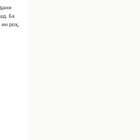
рдани
ад. Ба
 ин роҳ,