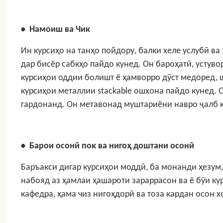
•
Намоиш ва Чик
Ин курсиҳо на танҳо пойдору, балки хеле услубӣ в
дар бисёр сабкҳо пайдо кунед. Он бароҳатӣ, устуво
курсиҳои оддии болишт ё ҳамворро дӯст медоред, 
курсиҳои металлии stackable ошхона пайдо кунед.
О
гардонанд. Он метавонад муштариёни навро ҷалб к
•
Барои осонӣ пок ва нигоҳ доштани осонӣ
Баръакси дигар курсиҳои моддӣ, ба монанди ҳезум
набояд аз ҳамлаи ҳашароти зараррасон ва ё бӯи ку
кафедра, ҳама чиз нигоҳдорӣ ва тоза кардан осон х