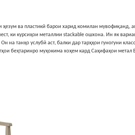
и ҳезум ва пластикӣ барои харид комилан мувофиқанд, 
ест, ки курсиҳои металлии stackable ошхона. Ин як вариа
Он на танҳо услубӣ аст, балки дар тарҳҳои гуногуни клас
атҳои беҳтаринро муҳокима хоҳем кард
Саҳифаҳои метал