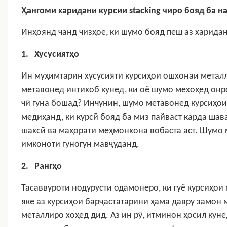
Ҳангоми харидани курсии stacking чиро бояд ба н
Инҳоянд чанд чизҳое, ки шумо бояд пеш аз харидани
1.
Хусусиятҳо
Ин муҳимтарин хусусияти курсиҳои ошхонаи метал
метавонед интихоб кунед, ки оё шумо мехоҳед онро
чӣ гуна бошад? Инчунин, шумо метавонед курсиҳо
медиҳанд, ки курсӣ бояд ба миз пайваст карда шава
шахсӣ ва маҳорати меҳмонхона вобаста аст. Шумо м
имконоти гуногун мавҷуданд.
2.
Рангҳо
Тасаввуроти нодурусти одамонеро, ки гуё курсиҳои 
яке аз курсиҳои барҷастатарини ҳама давру замон
металлиро хоҳед дид.
Аз ин рӯ, итминон ҳосил кун