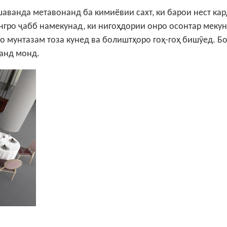
аванда метавонанд ба кимиёвии сахт, ки барои нест ка
нгро ҷабб намекунад, ки нигоҳдории онро осонтар мекун
ро мунтазам тоза кунед ва болиштҳоро гоҳ-гоҳ бишӯед. Бо
ҳанд монд.