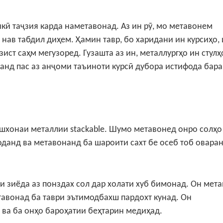
кӣ таҷзия карда наметавонад. Аз ин рӯ, мо метавонем
 нав табдил диҳем. Ҳамин тавр, бо харидани ин курсиҳо,
зист саҳм мегузоред.
Гузашта аз ин, металлургҳо ин стулҳ
анд пас аз анҷоми таъиноти курсӣ дубора истифода бара
ошхонаи металлии stackable. Шумо метавонед онро солҳо
данд ва метавонанд ба шароити сахт бе осеб тоб оваран
ки зиёда аз понздах сол дар холати хуб бимонад. Он мет
тавонад ба таври эътимодбахш пардохт кунад. Он
ва ба онҳо бароҳатии беҳтарин медиҳад.