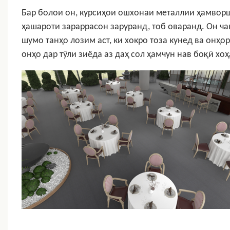
Бар болои он, курсиҳои ошхонаи металлии ҳамворш
ҳашароти зараррасон заруранд, тоб оваранд. Он ча
шумо танҳо лозим аст, ки хокро тоза кунед ва онҳо
онҳо дар тӯли зиёда аз даҳ сол ҳамчун нав боқӣ хо