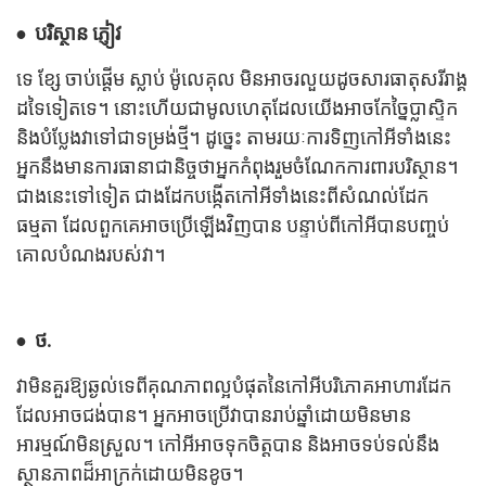
•
បរិស្ថាន ភ្ញៀវ
ទេ
ខ្សែ ចាប់ផ្ដើម ស្លាប់ ម៉ូលេគុល
មិនអាចរលួយដូចសារធាតុសរីរាង្គ
ដទៃទៀតទេ។ នោះហើយជាមូលហេតុដែលយើងអាចកែច្នៃប្លាស្ទិក
និងបំប្លែងវាទៅជាទម្រង់ថ្មី។ ដូច្នេះ តាមរយៈការទិញកៅអីទាំងនេះ
អ្នកនឹងមានការធានាជានិច្ចថាអ្នកកំពុងរួមចំណែកការពារបរិស្ថាន។
ជាងនេះទៅទៀត ជាងដែកបង្កើតកៅអីទាំងនេះពីសំណល់ដែក
ធម្មតា ដែលពួកគេអាចប្រើឡើងវិញបាន បន្ទាប់ពីកៅអីបានបញ្ចប់
គោលបំណងរបស់វា។
•
ថ.
វាមិនគួរឱ្យឆ្ងល់ទេពីគុណភាពល្អបំផុតនៃកៅអីបរិភោគអាហារដែក
ដែលអាចជង់បាន។ អ្នកអាចប្រើវាបានរាប់ឆ្នាំដោយមិនមាន
អារម្មណ៍មិនស្រួល។ កៅអីអាចទុកចិត្តបាន និងអាចទប់ទល់នឹង
ស្ថានភាពដ៏អាក្រក់ដោយមិនខូច។