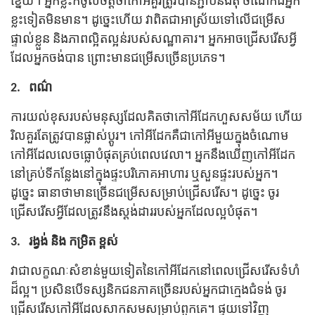
ខ្នើយ។ អ្នក​ខ្លះ​ក៏​ចូល​ចិត្ត​ថា​កៅអី​គួរ​ត្រូវ​បាន​ភ្ជាប់​នឹង​តុ ចំណែក​ឯ​អ្នក​
ខ្លះ​ទៀត​មិន​មាន។
ដូច្នេះហើយ វាពិតជាអាស្រ័យទៅលើជម្រើស
ផ្ទាល់ខ្លួន និងភាពល្អិតល្អន់របស់សណ្ឋាគារ។ អ្នក​អាច​ជ្រើស​រើស​អ្វី​
ដែល​អ្នក​ចង់​បាន ព្រោះ​មាន​ជម្រើស​ច្រើន​ប្រភេទ។
2.
ពណ៌
ការ​យល់​ខុស​របស់​មនុស្ស​ដែល​គិត​ថា​កៅអី​ដែក​ហួស​សម័យ ហើយ​
រិល​គួរ​តែ​ត្រូវ​បាន​ផ្លាស់​ប្តូរ។ កៅអីដែកគឺជាកៅអីមួយក្នុងចំណោម
កៅអីដែលលេចធ្លោបំផុតគ្រប់ពេលវេលា។ អ្នក​នឹង​ឃើញ​កៅអី​ដែក​
នៅ​គ្រប់​ទីកន្លែង​នៅ​ក្នុង​ផ្ទះ​បរិភោគ​អាហារ ឬ​សួន​ផ្ទះ​របស់​អ្នក។
ដូច្នេះ ធានា​ថា​មាន​ច្រើន​ជម្រើស​សម្រាប់​ជ្រើសរើស។ ដូច្នេះ ចូរ
ជ្រើសរើសអ្វីដែលត្រូវនឹងស្តង់ដាររបស់អ្នកដែលល្អបំផុត។
3.
រង្វង់ និង កម្រិត ខ្ពស់
វាជាលក្ខណៈសំខាន់មួយទៀតនៃកៅអីដែកនៅពេលជ្រើសរើសទំហំ
ដ៏ល្អ។ ប្រសិនបើទស្សនិកជនភាគច្រើនរបស់អ្នកជាក្មេងជំទង់ ចូរ
ជ្រើសរើសកៅអីដែលសាកសមសម្រាប់ពួកគេ។ ផ្ទុយទៅវិញ