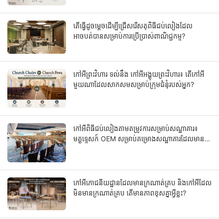
តើធ្វើដូចម្តេចដើម្បីជ្រើសរើសតុពិធីជប់លៀងដែល
អាចបត់បានសម្រាប់ការប្រើប្រាស់ពាណិជ្ជកម្ម?
កៅអីព្រះវិហារ ទល់នឹង កៅអីអង្គុយព្រះវិហារ៖ តើកៅអី
មួយណាដែលសាកសមសម្រាប់ក្រុមជំនុំរបស់អ្នក?
កៅអីពិធីជប់លៀងតាមតម្រូវការសម្រាប់សណ្ឋាគារ៖
មគ្គុទ្ទេសក៍ OEM សម្រាប់គម្រោងសណ្ឋាគារដែលមាន
ចំណាត់ថ្នាក់ផ្កាយ
កៅអីភោជនីយដ្ឋានដែលមានក្រណាត់គ្រប និងកៅអីដែល
មិនមានក្រណាត់គ្រប តើមានភាពខុសគ្នាអ្វីខ្លះ?