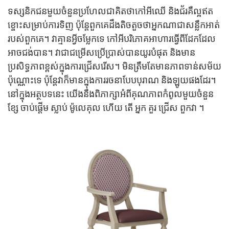
ទស្សនិកជនមួយចំនួនប្រហែលជាគិតថាកៅអីឈើ និងជ័រគឺល្អឥត
ខ្ចោះសម្រាប់ការទិញ ប៉ុន្តែពួកគេដឹងតិចតួចថាអ្នកណាជាសន្លឹកអាត់
របស់ពួកគេ។ វាគ្មានអ្វីចម្លែកទេ កៅអីបរិភោគអាហារធ្វើពីដែកដែល
អាចជង់បាន។ វាជាជម្រើសប្រើប្រាស់បានយូរបំផុត និងមាន
ប្រសិទ្ធភាពខ្ពស់ក្នុងការជ្រើសរើស។ មិន​ត្រឹម​តែ​មាន​ភាព​ទាន់សម័យ​
ប៉ុណ្ណោះ​ទេ ប៉ុន្តែ​វា​ក៏​មាន​ក្នុង​ការ​រចនា​បែប​បុរាណ និង​ឡូយ​ផង​ដែរ។
នៅក្នុងអត្ថបទនេះ យើងនឹងពិភាក្សាអំពីគុណភាពកំពូលមួយចំនួន
ខ្សែ ចាប់ផ្ដើម ស្លាប់ ម៉ូលេគុល
ហើយ តើ អ្នក គួរ ជ្រើស ពួកវា ។