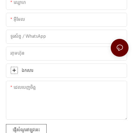
ឈ្ផោហ
អ៊ីមែល
ទូរស័ព្ទ / WhatsApp
រកុមហ៊ុន
ឯកសារ
ដេលបេញចិត្ដ
ផ្ញើសំណួរឥឡូវនេះ