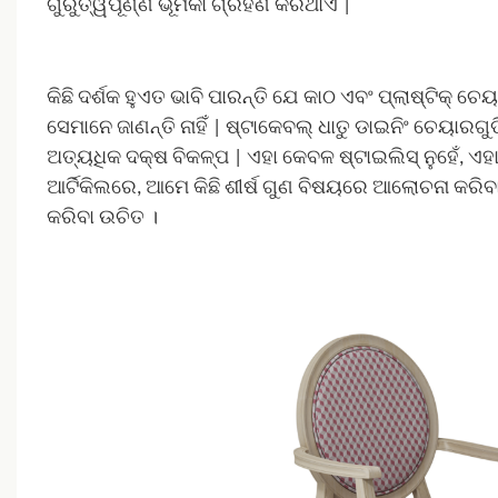
ଗୁରୁତ୍ୱପୂର୍ଣ୍ଣ ଭୂମିକା ଗ୍ରହଣ କରିଥାଏ |
କିଛି ଦର୍ଶକ ହୁଏତ ଭାବି ପାରନ୍ତି ଯେ କାଠ ଏବଂ ପ୍ଲାଷ୍ଟିକ୍ ଚେ
ସେମାନେ ଜାଣନ୍ତି ନାହିଁ | ଷ୍ଟାକେବଲ୍ ଧାତୁ ଡାଇନିଂ ଚେୟାରଗୁ
ଅତ୍ୟଧିକ ଦକ୍ଷ ବିକଳ୍ପ | ଏହା କେବଳ ଷ୍ଟାଇଲିସ୍ ନୁହେଁ, ଏହା
ଆର୍ଟିକିଲରେ, ଆମେ କିଛି ଶୀର୍ଷ ଗୁଣ ବିଷୟରେ ଆଲୋଚନା କରିବ
କରିବା ଉଚିତ ।