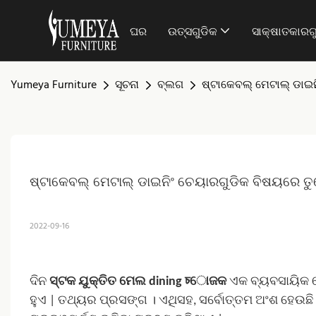
ଘର
ଉତ୍ସଗୁଡିକ
ସାକ୍ଷାତକାରଗୁ
Yumeya Furniture
ସୂଚନା
ବ୍ଲଗ
ଷ୍ଟାକେବଲ୍ ମେଟାଲ୍ ଡାଇନ
ଷ୍ଟାକେବଲ୍ ମେଟାଲ୍ ଡାଇନିଂ ଚେୟାରଗୁଡିକ ବିଷୟରେ ତୁ
2022-09-16
ଦିନ
ସ୍ଟକ ଯୁକ୍ତିତ ମେଲ dining চୋଜକ
ଏକ ବ୍ୟବସାୟିକ 
ହୁଏ |
ତଥ୍ୟର ପ୍ରସଙ୍ଗ । ଏଥିସହ, ସର୍ବୋତ୍ତମ ଅଂଶ ହେଉଛି ଗ