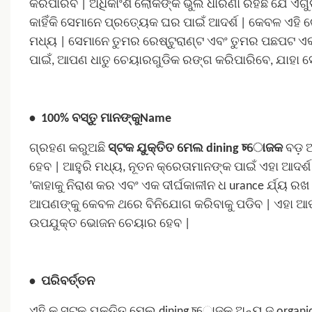
କରିପାରିବ | ଅଧିକାଂଶ ଲୋକଙ୍କ ଭୁଲ ଧାରଣା ରହିଛି ଯେ ଏଗୁ
କାହିଁକି ସେମାନେ ପ୍ରତ୍ୟେକ ଘର ପାଇଁ ଆଦର୍ଶ |
କେବଳ ଏହି ଚ
ମଧ୍ୟ | ସେମାନେ ତୁମର ରେଷ୍ଟୁରାଣ୍ଟ ଏବଂ ତୁମର ପଛପଟ ଏକ
ପାଇଁ, ଆପଣ ଧାତୁ ଚେୟାରଗୁଡିକ ରଙ୍ଗ କରିପାରିବେ, ଯାହା 
•
100% ବସ୍ତୁ ମାନଙ୍କୁName
ଗ୍ରହଣ କରୁଅଛି
ସ୍ଟକ ଯୁକ୍ତିତ ମେଲ dining চୋଜକ
ବଡ଼ 
ହେବ | ଆହୁରି ମଧ୍ୟ, ନୂତନ କ୍ରେତାମାନଙ୍କ ପାଇଁ ଏହା ଆଦର୍ଶ
’କାହାକୁ ନିରାଶ କର ଏବଂ ଏକ ଦୀର୍ଘକାଳୀନ ଧ urance ର୍ଯ୍ୟ ରଖ
ଆପଣଙ୍କୁ କେବଳ ଥରେ ବିନିଯୋଗ କରିବାକୁ ପଡିବ | ଏହା ଆପଣ
ଉପଯୁକ୍ତ ଭୋଜନ ଚେୟାର ହେବ |
•
ପରିବର୍ତ୍ତନ
ଏହି କୁ
ସ୍ଟକ ଯୁକ୍ତିତ ମେଲ dining চୋଜକ
ଅନ୍ୟ ଜ organic