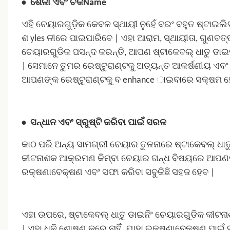
•
ଶୈଳୀ ଏବଂ ଚିକName
ଏହି ଚେୟାରଗୁଡ଼ିକ କେବଳ ସ୍ଥାୟୀ ନୁହେଁ ବରଂ ବହୁତ ଷ୍ଟାଇଲ
ଶ yles ଳୀରେ ପାଇପାରିବେ | ଏହା ଆରାମ, ସ୍ଥାୟୀତା, ଗୁଣବତ
ଚେୟାରଗୁଡିକ ପସନ୍ଦ କରନ୍ତି, ଆପଣ ଷ୍ଟାକେବଲ୍ ଧାତୁ ଡା
|
ସେମାନେ ତୁମର ରେଷ୍ଟୁରାଣ୍ଟକୁ ଅତ୍ୟନ୍ତ ଆକର୍ଷଣୀୟ ଏବଂ 
ଆପଣଙ୍କ ରେଷ୍ଟୁରାଣ୍ଟକୁ ବ enhance ାଇବାରେ ସକ୍ଷମ ହ
•
ସନ୍ଧାନ ଏବଂ ସ୍ରୁଷ୍ଟି କରିବା ପାଇଁ ସରଳ
କାଠ ପରି ଅନ୍ୟ ସାମଗ୍ରୀ ଚେୟାର ତୁଳନାରେ ଷ୍ଟାକେବଲ୍ ଧା
କୀଟନାଶକ ଆକ୍ରମଣ କିମ୍ବା ଚେୟାର ଗନ୍ଧ ବିଷୟରେ ଆପଣଙ୍କୁ 
ରକ୍ଷଣାବେକ୍ଷଣ ଏବଂ ସଫା କରିବା ସବୁକିଛି ସହଜ ହେବ |
ଏହା ଉପରେ, ଷ୍ଟାକେବଲ୍ ଧାତୁ ଡାଇନିଂ ଚେୟାରଗୁଡିକ କୀଟନାଶ
| ଏହା ଧୂଳି ଶୋଷଣ କରେ ନାହିଁ, ଯାହା ରକ୍ଷଣାବେକ୍ଷଣ ପାଇଁ