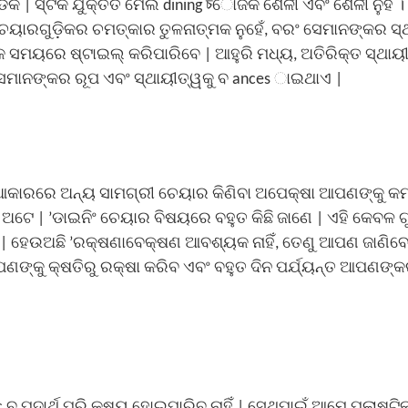
ଡିକ |
ସ୍ଟକ ଯୁକ୍ତିତ ମେଲ dining চୋଜକ
ଶୈଳୀ ଏବଂ ଶୈଳୀ ନୁହଁ । କ
େୟାରଗୁଡ଼ିକର ଚମତ୍କାର ତୁଳନାତ୍ମକ ନୁହେଁ, ବରଂ ସେମାନଙ୍କର ସ୍
 ସମୟରେ ଷ୍ଟାଇଲ୍ କରିପାରିବେ | ଆହୁରି ମଧ୍ୟ, ଅତିରିକ୍ତ ସ୍ଥାୟ
ସେମାନଙ୍କର ରୂପ ଏବଂ ସ୍ଥାୟୀତ୍ୱକୁ ବ ances ାଇଥାଏ |
ଆକାରରେ ଅନ୍ୟ ସାମଗ୍ରୀ ଚେୟାର କିଣିବା ଅପେକ୍ଷା ଆପଣଙ୍କୁ କମ୍ 
 ଅଟେ | ’ଡାଇନିଂ ଚେୟାର ବିଷୟରେ ବହୁତ କିଛି ଜାଣେ | ଏହି କେବଳ ଗ
 |
ହେଉଅଛି ’ରକ୍ଷଣାବେକ୍ଷଣ ଆବଶ୍ୟକ ନାହିଁ, ତେଣୁ ଆପଣ ଜାଣିବ
ଙ୍କୁ କ୍ଷତିରୁ ରକ୍ଷା କରିବ ଏବଂ ବହୁତ ଦିନ ପର୍ଯ୍ୟନ୍ତ ଆପଣଙ୍
 ବ ପଦାର୍ଥ ପରି କ୍ଷୟ ହୋଇପାରିବ ନାହିଁ | ସେଥିପାଇଁ ଆମେ ପ୍ଲାଷ୍ଟିକ