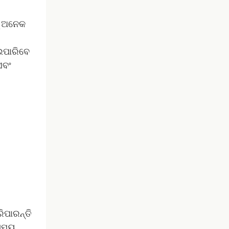
କୁ ଅନେକ
ଇପାରିବେ
ଏବଂ
ିପାରନ୍ତି
 ସମୟ