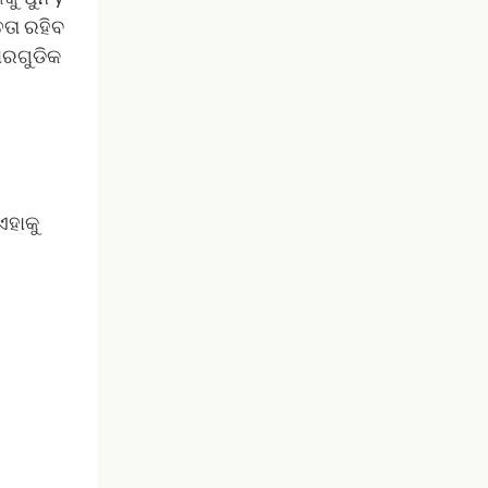
ତତା ରହିବ
ୟାରଗୁଡିକ
ଏହାକୁ