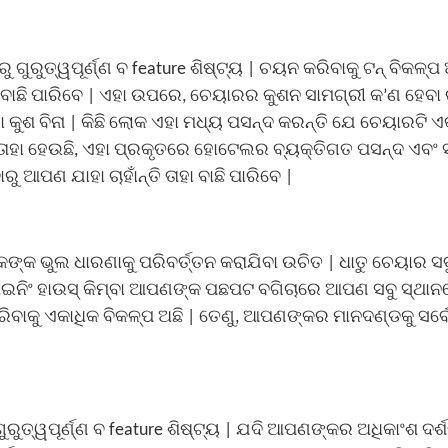
ଗୁରୁତ୍ୱପୂର୍ଣ୍ଣ ବ feature ଶିଷ୍ଟ୍ୟ | ଚୟନ କରିବାକୁ ଟନ୍ ବିକଳ୍ପ 
 ଆପଣ ବାଛି ପାରିବେ | ଏହା ଉପରେ, ଚେୟାରର କୁଶନ ସାମଗ୍ରୀ କ’ଣ ହେବା 
 କୁଶ ବିନା | କିଛି ଲୋକ ଏହା ମଧ୍ୟ ପସନ୍ଦ କରନ୍ତି ଯେ ଚେୟାରଟି 
ତାହା ହେଉଛି, ଏହା ପ୍ରକୃତରେ ହୋଟେଲର ବ୍ୟକ୍ତିଗତ ପସନ୍ଦ ଏବଂ ସ
ୁ ଆପଣ ଯାହା ଚାହାଁନ୍ତି ତାହା ବାଛି ପାରିବେ |
ୋକଙ୍କ ଭୁଲ ଧାରଣାକୁ ପରିବର୍ତ୍ତନ କରାଯିବା ଉଚିତ | ଧାତୁ ଚେୟାର ସବ
ନିଂ ହାଉସ୍ କିମ୍ବା ଆପଣଙ୍କ ପଛପଟ ବଗିଚାରେ ଆପଣ ସବୁ ସ୍ଥାନର
କରିବାକୁ ଏକାଧିକ ବିକଳ୍ପ ଅଛି | ତେଣୁ, ଆପଣଙ୍କର ମାନଦଣ୍ଡକୁ ସର୍
ୁତ୍ୱପୂର୍ଣ୍ଣ ବ feature ଶିଷ୍ଟ୍ୟ | ଯଦି ଆପଣଙ୍କର ଅଧିକାଂଶ ଦର୍