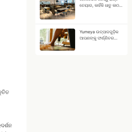
ଚେୟାର, କାହିଁକି ଧାତୁ କାଠ
ଶସ୍ୟ ଆପଣଙ୍କ
ବ୍ୟବସାୟ ଭବିଷ୍ୟତ
ହୋଇପାରେ?
Yumeya ଉତ୍ପାଦଗୁଡ଼ିକ
ଆପଣଙ୍କୁ ଫର୍ଣ୍ଣିଚର
ଶିଳ୍ପରେ ଶ୍ରମ
ଚ୍ୟାଲେଞ୍ଜର ମୁକାବିଲା
କରିବାରେ ସାହାଯ୍ୟ କରେ।
୍ତିତ
ଦର୍ଶନ