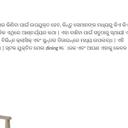
ୟାର କିଣିବା ପାଇଁ ଉପଯୁକ୍ତ ହେବ, କିନ୍ତୁ ସେମାନଙ୍କ ମଧ୍ୟରୁ କିଏ କି
ଡିକ ଏଥିରେ ଆଶ୍ଚର୍ଯ୍ୟର କଥା | ଏହା ବାଛିବା ପାଇଁ ସବୁଠାରୁ ସ୍ଥାୟୀ 
 ବିଭିନ୍ନ କ୍ଲାସିକ୍ ଏବଂ ସୁନ୍ଦର ଡିଜାଇନ୍ରେ ମଧ୍ୟ ଉପଲବ୍ଧ | ଏହି
ା |
ସ୍ଟକ ଯୁକ୍ତିତ ମେଲ dining চୋଜକ
ଏବଂ ଆପଣ ଏହାକୁ କେବ