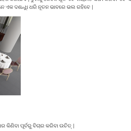
େ ଏକ ଦଶନ୍ଧି ଧରି ନୂତନ ଭାବରେ ଭଲ ରହିବେ |
କିଣିବା ପୂର୍ବରୁ ବିଚାର କରିବା ଉଚିତ୍ |