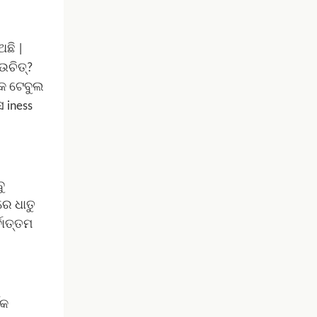
ଅଛି |
ଉଚିତ୍?
ଏକ ଟେବୁଲ
 iness
ୁ
େ ଧାତୁ
ବୋତ୍ତମ
ଶକ