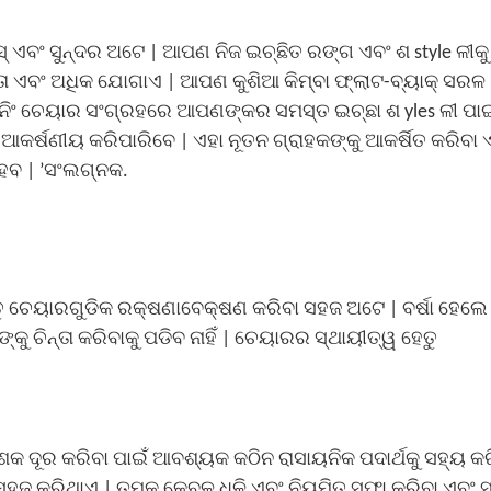
ିସ୍ ଏବଂ ସୁନ୍ଦର ଅଟେ | ଆପଣ ନିଜ ଇଚ୍ଛିତ ରଙ୍ଗ ଏବଂ ଶ style ଳୀ
୍ତା ଏବଂ ଅଧିକ ଯୋଗାଏ | ଆପଣ କୁଶିଆ କିମ୍ବା ଫ୍ଲାଟ-ବ୍ୟାକ୍ ସରଳ
ଇନିଂ ଚେୟାର ସଂଗ୍ରହରେ ଆପଣଙ୍କର ସମସ୍ତ ଇଚ୍ଛା ଶ yles ଳୀ ପା
ଆକର୍ଷଣୀୟ କରିପାରିବେ | ଏହା ନୂତନ ଗ୍ରାହକଙ୍କୁ ଆକର୍ଷିତ କରିବା 
େବ | ’ସଂଲଗ୍ନକ.
ତୁ ଚେୟାରଗୁଡିକ ରକ୍ଷଣାବେକ୍ଷଣ କରିବା ସହଜ ଅଟେ | ବର୍ଷା ହେଲେ
ଚିନ୍ତା କରିବାକୁ ପଡିବ ନାହିଁ | ଚେୟାରର ସ୍ଥାୟୀତ୍ୱ ହେତୁ
କ ଦୂର କରିବା ପାଇଁ ଆବଶ୍ୟକ କଠିନ ରାସାୟନିକ ପଦାର୍ଥକୁ ସହ୍ୟ କର
 ସହଜ କରିଥାଏ | ତୁମକୁ କେବଳ ଧୂଳି ଏବଂ ନିୟମିତ ସଫା କରିବା ଏବଂ