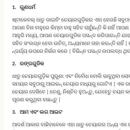
1.
ଗୁଣଧର୍ମ
ଷ୍ଟାକେବଲ୍ ଧାତୁ ଡାଇନିଂ ଚେୟାରଗୁଡ଼ିକର ଏହା ହେଉଛି ସବୁଠାରୁ 
ଆପଣ ବିନା ବାହୁରେ କିମ୍ବା ବାହୁ ସହିତ ଚାହୁଁଛନ୍ତି କି ନାହିଁ
ଆହୁରି ମଧ୍ୟ, ଆପଣ ଚେୟାରଗୁଡିକ ପସନ୍ଦ କରିପାରନ୍ତି ଯାହା
ସହିତ ସଂଲଗ୍ନ ହେବା ଉଚିତ୍, ଅନ୍ୟମାନେ ତାହା କରନ୍ତି ନାହିଁ |
ନ୍ଦର୍ଯ୍ୟ ଉପରେ ନିର୍ଭର କରେ | ବିଭିନ୍ନ ପସନ୍ଦ ଉପଲବ୍ଧ ଥିବାର
2.
ରଙ୍ଗଗୁଡିକ
ଧାତୁ ଚେୟାରଗୁଡ଼ିକ ପୁରୁଣା ଏବଂ ନିର୍ବୋଧ ବୋଲି ଭାବୁଥିବା ଲ
ସମୟର ସବୁଠାରୁ ଆଇକନ୍ ଚେୟାର ମଧ୍ୟରୁ ଗୋଟିଏ | ଏକ ଡାଇ
ଚେୟାର ଦେଖିବେ |
ତେଣୁ, ନିଶ୍ଚିତ ହୁଅନ୍ତୁ, ଯେହେତୁ ଚୟନ 
ପୂରଣ କରୁଥିବା ବାଛନ୍ତୁ |
3.
ଆମ ଏବଂ ଲଗ ଆଇଟ
ଆଦର୍ଶ ଆକାର ବାଛିବାବେଳେ ଏହା ଧାତୁ ଚେୟାରର ଅନ୍ୟ ଏକ ଗୁର