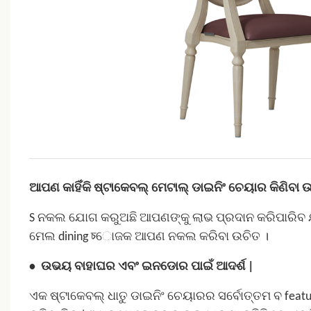
ଆପଣ କାହିଁକି ଷ୍ଟାକେବଲ୍ ମେଟାଲ୍ ଡାଇନିଂ ଚେୟାର କିଣିବା ଉ
S
ନକଲ ଯୋଗ କରୁଅଛି
ଆପଣଙ୍କୁ ଲାଭ ପ୍ରଦାନ କରିପାରିବ 
ମେଲ dining চୋଜକ
ଆପଣ ନକଲ କରିବା ଉଚିତ ।
•
ଉଭୟ ବାହାଘର ଏବଂ ଇନଡୋର ପାଇଁ ଆଦର୍ଶ |
ଏକ ଷ୍ଟାକେବଲ୍ ଧାତୁ ଡାଇନିଂ ଚେୟାରର ସର୍ବୋତ୍ତମ ବ featu