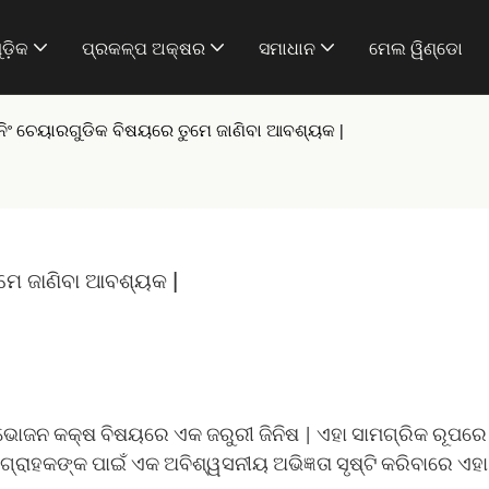
ଡ଼ିକ
ପ୍ରକଳ୍ପ ଅକ୍ଷର
ସମାଧାନ
ମେଲ ୱିଣ୍ଡୋ
ିଂ ଚେୟାରଗୁଡିକ ବିଷୟରେ ତୁମେ ଜାଣିବା ଆବଶ୍ୟକ |
ମେ ଜାଣିବା ଆବଶ୍ୟକ |
ଭୋଜନ କକ୍ଷ ବିଷୟରେ ଏକ ଜରୁରୀ ଜିନିଷ | ଏହା ସାମଗ୍ରିକ ରୂପର
୍ରାହକଙ୍କ ପାଇଁ ଏକ ଅବିଶ୍ୱସନୀୟ ଅଭିଜ୍ଞତା ସୃଷ୍ଟି କରିବାରେ ଏହ