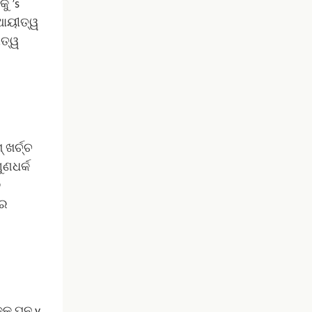
ୁ ’s
ଥାୟୀତ୍ୱ
ୀତ୍ୱ
ଖର୍ଚ୍ଚ
ୁଣଧର୍କ
େ
କର
କୁ ପୁନ y