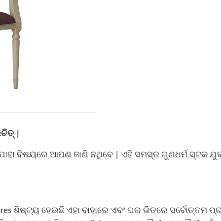
ଚିତ୍ |
ଯାହା ବିଷୟରେ ଆପଣ ଜାଣି ନଥିବେ | ଏହି ସମସ୍ତ ଗୁଣଧର୍ମ
ସ୍ଟକ ଯୁକ
res ଶିଷ୍ଟ୍ୟ ହେଉଛି ଏହା ବାହାରେ ଏବଂ ଘର ଭିତରେ ସର୍ବୋତ୍ତମ ପ୍ର