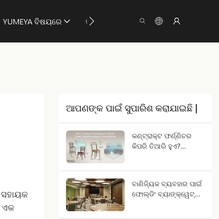
YUMEYA ବିଷୟରେ
ସୂଚନା
ମଧ୍ଯକୁ ସମ୍ପର୍କ କରନ୍ତୁ
ଆପଣଙ୍କ ପାଇଁ ସୁପାରିଶ କରାଯାଇଛି |
କଣ୍ଟ୍ରାକ୍ଟ ଫର୍ଣ୍ଣିଚର
କିପରି ତିଆରି ହୁଏ?
ଉତ୍ପାଦନ ଠାରୁ ସ୍ଥାପନ
ପର୍ଯ୍ୟନ୍ତ
ବାଣିଜ୍ୟିକ ବ୍ୟବହାର ପାଇଁ
ଫୋଲ୍ଡିଂ ବ୍ୟାଙ୍କ୍ୱେଟ୍
େ ସହାୟକ
ଟେବୁଲଗୁଡ଼ିକ କିପରି
ା ଏକ
ବାଛିବେ?