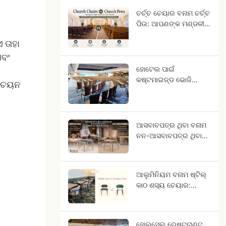
ଚର୍ଚ୍ଚ ଚେୟାର ବନାମ ଚର୍ଚ୍ଚ
ପିଉ: ଆପଣଙ୍କ ମଣ୍ଡଳୀ
ପାଇଁ କେଉଁ ଆସନ
ଏ ତାହା
ଉପଯୁକ୍ତ?
ଏବଂ
ହୋଟେଲ ପାଇଁ
କଷ୍ଟମାଇଜ୍ଡ ଭୋଜି
ଳ ଚୟନ
ଚେୟାର: ତାରକା-
ମୂଲ୍ୟାୟିତ ହୋଟେଲ
ପ୍ରକଳ୍ପ ପାଇଁ OEM
ଗାଇଡ୍
ଆସବାବପତ୍ର ଥିବା ବନାମ
ନନ-ଆସବାବପତ୍ର ଥିବା
ରେଷ୍ଟୁରାଣ୍ଟ ଚେୟାର,
କ’ଣ ପାର୍ଥକ୍ୟ ଅଛି?
ଆଲୁମିନିୟମ ବନାମ ଷ୍ଟିଲ୍
କାଠ ଶସ୍ୟ ଚେୟାର:
ଆଲୁମିନିୟମ କାହିଁକି କଠିନ
କାଠ ପରି ଦେଖାଯାଏ?
ହୋଲସେଲ ରେଷ୍ଟୁରାଣ୍ଟ