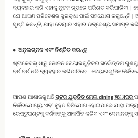
ବ୍ୟବହାର କରି ଏହାକୁ ନୂତନ ରୂପରେ ପରିଣତ କରିପାରିବା | ତ
ଯେ ଆପଣ ପରିବେଶର ସୁରକ୍ଷା ପାଇଁ ସହଯୋଗ କରୁଛନ୍ତି |
ଅ
ସୃଷ୍ଟି କରନ୍ତି, ଯାହା ଚେୟାର ଏହାର ଉଦ୍ଦେଶ୍ୟ ସମାପ୍ତ କର
•
ଅନୁଲଗ୍ନକ ଏବଂ ନିଶ୍ଚିତ କରନ୍ତୁ
ଷ୍ଟାକେବଲ୍ ଧାତୁ ଭୋଜନ ଚେୟାରଗୁଡ଼ିକର ସର୍ବୋତ୍ତମ ଗୁଣଗ
ବର୍ଷ ବର୍ଷ ଧରି ବ୍ୟବହାର କରିପାରିବେ | ଚେୟାରଗୁଡିକ ନିର୍ଭ
ଆପଣ ଆଶାକରୁଅଛି
ସ୍ଟକ ଯୁକ୍ତିତ ମେଲ dining চୋଜକ
ପ
ନିର୍ଭରଯୋଗ୍ୟ ଏବଂ ବୃହତ ବିନିଯୋଗ ହୋଇପାରେ ଯାହା ଅତ୍
ରେଷ୍ଟୁରାଣ୍ଟକୁ ଦର୍ଶକଙ୍କୁ ଆକର୍ଷିତ କରିବ ଏବଂ ସେମାନଙ୍କୁ ସ