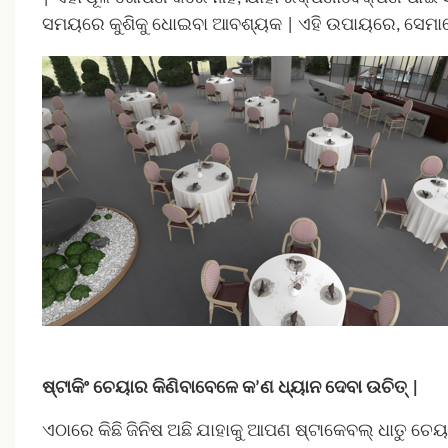
ସମୟରେ କୁଶିକୁ ଧୋଇବା ଆବଶ୍ୟକ | ଏହି ଉପାୟରେ, ସେମାନ
ଷ୍ଟାକିଂ ଚେୟାର କିଣିବାବେଳେ କ’ଣ ଧ୍ୟାନ ଦେବା ଉଚିତ୍ |
ଏଠାରେ କିଛି ଜିନିଷ ଅଛି ଯାହାକୁ ଆପଣ ଷ୍ଟାକେବଲ୍ ଧାତୁ ଚେୟାର 