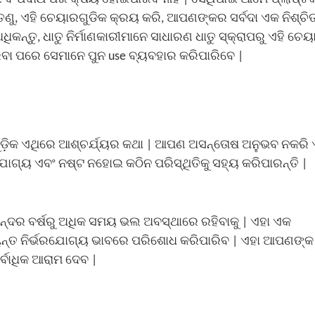
େଣୁ, ଏହି ଚେୟାରଗୁଡିକ କ୍ରୟ କରି, ଆପଣଙ୍କର ସର୍ବଦା ଏକ ନିଶ୍ଚି
ଧିକନ୍ତୁ, ଧାତୁ ନିର୍ମାଣକାରୀମାନେ ସାଧାରଣ ଧାତୁ ସ୍କ୍ରାପରୁ ଏହି ଚେ
ିବା ପରେ ସେମାନେ ପୁନ use ବ୍ୟବହାର କରିପାରିବେ |
ୁଡ଼ିକ ଏଥିରେ ଆଶ୍ଚର୍ଯ୍ୟର କଥା | ଆପଣ ଅସନ୍ତୋଷ ଅନୁଭବ ନକରି 
ରଯୋଗ୍ୟ ଏବଂ ନଷ୍ଟ ନହୋଇ କଠିନ ପରିସ୍ଥିତିକୁ ସହ୍ୟ କରିପାରନ୍ତି |
ନ୍ଦର ବର୍ଷରୁ ଅଧିକ ସମୟ ଭଲ ଅବସ୍ଥାରେ ରହିବାକୁ | ଏହା ଏକ
ୟନ୍ତ ନିର୍ଭରଯୋଗ୍ୟ ଭାବରେ ପରିଶୋଧ କରିପାରିବ | ଏହା ଆପଣଙ୍କ
ର୍ବାଧିକ ଆରାମ ଦେବ |