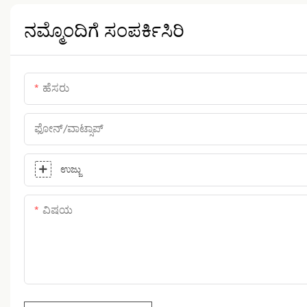
ನಮ್ಮೊಂದಿಗೆ ಸಂಪರ್ಕಿಸಿರಿ
ಹೆಸರು
ಫೋನ್/ವಾಟ್ಸಾಪ್
ಉಜ್ಜು
ವಿಷಯ