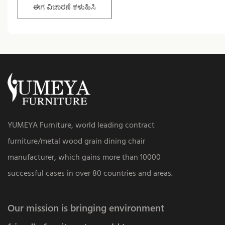
ಈಗ ವಿಚಾರಣೆ ಕಳುಹಿಸಿ
YUMEYA Furniture, world leading contract
furniture/metal wood grain dining chair
manufacturer, which gains more than 10000
successful cases in over 80 countries and areas.
Our mission is bringing environment