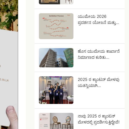
ಭೇಟಿಯಾಗೋಣ!
ಯುಮೇಯ 2026
ಪ್ರದರ್ಶನ ಯೋಜನೆ ಮತ್ತು
ಅಭಿವೃದ್ಧಿ ನಿರ್ದೇಶನ
ಹೊಸ ಯುಮೇಯ ಕಾರ್ಖಾನೆ
ನಿರ್ಮಾಣದ ಕುರಿತು
ನವೀಕರಣ
2025 ರ ಕ್ಯಾಂಟನ್ ಮೇಳವು
ಯಶಸ್ವಿಯಾಗಿ
ಮುಕ್ತಾಯಗೊಂಡಿದೆ.
ನಾವು 2025 ರ ಕ್ಯಾಂಟನ್
ಮೇಳದಲ್ಲಿ ಪ್ರದರ್ಶಿಸುತ್ತಿದ್ದೇವೆ!