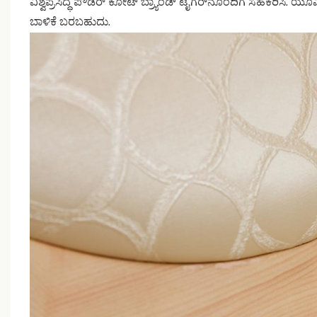
ವಿಶ್ವಪ್ರಸಿದ್ಧ ಪೌಡರ್ ಕೋಟ್ ಬ್ರ್ಯಾಂಡ್ ಟೈಗರ್‌ನೊಂದಿಗೆ ಸಹಕರಿಸಿ. 
ಬಾಳಿಕೆ ಬರಬಹುದು.