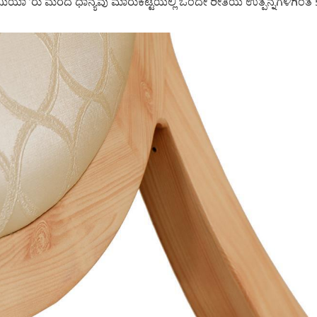
ಯೂಮಿಯಾ ’ರು ಮರದ ಧಾನ್ಯವು ಮಾರುಕಟ್ಟೆಯಲ್ಲಿ ಒಂದೇ ರೀತಿಯ ಉತ್ಪನ್ನಗಳಿಗಿಂತ 5