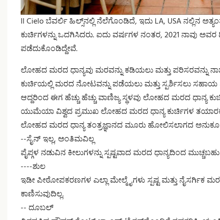
Il Cielo ಬೆವರ್ಲಿ ಹಿಲ್ಸ್‌ನಲ್ಲಿ ನೆಲೆಗೊಂಡಿದೆ, ಇದು LA, USA ನಲ್ಲಿನ
ಕುರ್ಚಿಗಳನ್ನು ಒದಗಿಸಿದರು. ಐದು ವರ್ಷಗಳ ನಂತರ, 2021 ನಾವು ಅವರ ದ್ವಿ
ಪಡೆದುಕೊಂಡಿದ್ದೇವೆ.
ಲೋಹದ ಮರದ ಧಾನ್ಯವು ಮರವನ್ನು ಕಡಿಯಲು ಮತ್ತು ಪರಿಸರವನ್ನು
ಕುರ್ಚಿಯಲ್ಲಿ ಮರದ ನೋಟವನ್ನು ಪಡೆಯಲು ಮತ್ತು ಸ್ಪರ್ಶಿಸಲು ಸಹಾಯ ಮಾಡು
ಆದ್ದರಿಂದ ಈಗ ಹೆಚ್ಚು ಹೆಚ್ಚು ವಾಣಿಜ್ಯ ಸ್ಥಳವು ಲೋಹದ ಮರದ ಧಾನ್ಯ ಕುರ್ಚ
ಯುಮೆಯಾ ವಿಶ್ವದ ಪ್ರಮುಖ ಲೋಹದ ಮರದ ಧಾನ್ಯ ಕುರ್ಚಿಗಳ ತಯಾರಕರಲ್ಲ
ಲೋಹದ ಮರದ ಧಾನ್ಯ ತಂತ್ರಜ್ಞಾನದ ಮೂರು ಹೋಲಿಸಲಾಗದ ಅನುಕೂಲ
--ಸೈನ್ ಇಲ್ಲ, ಅಂತಿಮವಿಲ್ಲ
ಪೈಪ್ಗಳ ನಡುವಿನ ಕೀಲುಗಳನ್ನು ಸ್ಪಷ್ಟವಾದ ಮರದ ಧಾನ್ಯದಿಂದ ಮುಚ್ಚಬಹುದ
----ಶುಲ
ಇಡೀ ಪೀಠೋಪಕರಣಗಳ ಎಲ್ಲಾ ಮೇಲ್ಮೈಗಳು ಸ್ಪಷ್ಟ ಮತ್ತು ನೈಸರ್ಗಿಕ ಮರದ ಧಾನ್ಯ
ಕಾಣಿಸುವುದಿಲ್ಲ.
-- ದೂಬಲ್