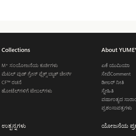
Collections
About YUME
M⁺ ಸಂಯೋಜನೆಯ ಕುರ್ಚಿಗಳು
ಏಕೆ ಯುಮಿಯಾ
ಮೆಟಲ್ ವುಡ್ ಗ್ರೇನ್ ಫ್ಲೆಕ್ಸ್ ಬ್ಯಾಕ್ ಚೇರ್ಸ್
ಸೇವೆComment
CF™ ರಚನೆ
ಡೀಲರ್ ನೀತಿ
ಹೋಟೆಲ್‌ಗಳಿಗೆ ಟೇಬಲ್‌ಗಳು
ಸ್ನೇಹಿತಿ
ವರ್ಷಾಂತ್ಯದ ಸಾರಾ
ಪ್ರಶಂಸಾಪತ್ರಗಳು
ಉತ್ಪನ್ನಗಳು
ಯೋಜನೆಯ ಪ್ರ