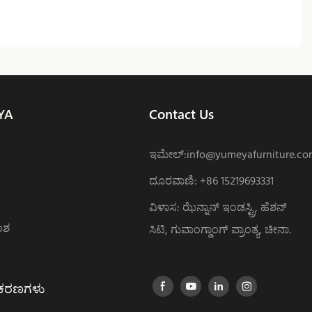
YA
Contact Us
ಇಮೇಲ್:
info@yumeyafurniture.c
ದೂರವಾಣಿ
:
+86 15219693331
ವಿಳಾಸ: ಝೆನ್ನಾನ್ ಇಂಡಸ್ಟ್ರಿ, ಹೆಶನ್
ಂಶ
ಸಿಟಿ, ಗುವಾಂಗ್ಡಾಂಗ್ ಪ್ರಾಂತ್ಯ, ಚೀನಾ.
ಕರಣಗಳು