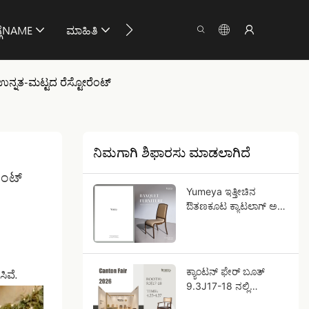
ಗೆNAME
ಮಾಹಿತಿ
ನಮ್ಮನ್ನು ಸಂಪರ್ಕಿಸು
ಉನ್ನತ-ಮಟ್ಟದ ರೆಸ್ಟೋರೆಂಟ್
ನಿಮಗಾಗಿ ಶಿಫಾರಸು ಮಾಡಲಾಗಿದೆ
ೆಂಟ್
Yumeya ಇತ್ತೀಚಿನ
ಔತಣಕೂಟ ಕ್ಯಾಟಲಾಗ್ ಅನ್ನು
ಅನ್ವೇಷಿಸಿ!
ಕ್ಯಾಂಟನ್ ಫೇರ್ ಬೂತ್
ಿವೆ.
9.3J17-18 ನಲ್ಲಿ
ಶೀಘ್ರದಲ್ಲೇ