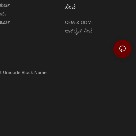
ುರ್ಚಿ
ಸೇವೆ
ರ್ಚಿ
ುರ್ಚಿ
OEM & ODM
ಆನ್‌ಲೈನ್ ಸೇವೆ
t Unicode Block Name