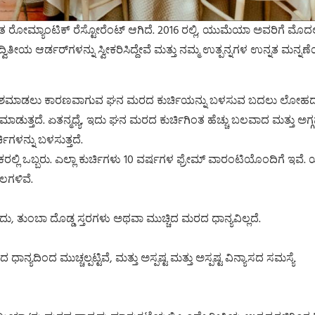
 ಅತ್ಯಂತ ರೋಮ್ಯಾಂಟಿಕ್ ರೆಸ್ಟೋರೆಂಟ್ ಆಗಿದೆ. 2016 ರಲ್ಲಿ, ಯುಮೆಯಾ ಅವರಿಗೆ ಮೊದ
ತೀಯ ಆರ್ಡರ್‌ಗಳನ್ನು ಸ್ವೀಕರಿಸಿದ್ದೇವೆ ಮತ್ತು ನಮ್ಮ ಉತ್ಪನ್ನಗಳ ಉನ್ನತ ಮನ್ನಣ
 ನಾಶಮಾಡಲು ಕಾರಣವಾಗುವ ಘನ ಮರದ ಕುರ್ಚಿಯನ್ನು ಬಳಸುವ ಬದಲು ಲೋಹ
ತ್ತದೆ. ಏತನ್ಮಧ್ಯೆ, ಇದು ಘನ ಮರದ ಕುರ್ಚಿಗಿಂತ ಹೆಚ್ಚು ಬಲವಾದ ಮತ್ತು ಅಗ್ಗವ
ಿಗಳನ್ನು ಬಳಸುತ್ತದೆ.
ಿ ಒಬ್ಬರು. ಎಲ್ಲಾ ಕುರ್ಚಿಗಳು 10 ವರ್ಷಗಳ ಫ್ರೇಮ್ ವಾರಂಟಿಯೊಂದಿಗೆ ಇವೆ
ಗಳಿವೆ.
ು, ತುಂಬಾ ದೊಡ್ಡ ಸ್ತರಗಳು ಅಥವಾ ಮುಚ್ಚಿದ ಮರದ ಧಾನ್ಯವಿಲ್ಲದೆ.
ದಿಂದ ಮುಚ್ಚಲ್ಪಟ್ಟಿವೆ, ಮತ್ತು ಅಸ್ಪಷ್ಟ ಮತ್ತು ಅಸ್ಪಷ್ಟ ವಿನ್ಯಾಸದ ಸಮಸ್ಯೆ