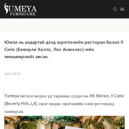
Юмэя нь алдартай дээд зэрэглэлийн ресторан болох Il 
Cielo (Беверли Хиллс, Лос Анжелес)-ийн 
зөвшөөрлийг авсан.
2022-08-12
Yumeya металл модон үр тарианы суудал нь HK Meixin, Il Cielo
(Beverly Hills, LA) зэрэг өндөр зэрэглэлийн олон ресторанд
танигдсан.