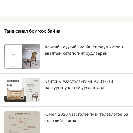
Танд санал болгож байна
Хамгийн сүүлийн үеийн Yumeya хүлээн
авалтын каталогийг судлаарай!
Кантоны үзэсгэлэнгийн 9.3J17-18
лангуунд удахгүй уулзацгаая!
Юмея 2026 үзэсгэлэнгийн төлөвлөгөө ба
хөгжлийн чиглэл