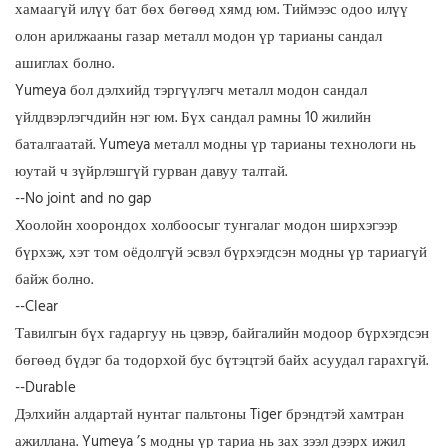
хамаагүй илүү бат бөх бөгөөд хямд юм. Тиймээс одоо илүү
олон арилжааны газар металл модон үр тарианы сандал
ашиглах болно.
Yumeya бол дэлхийд тэргүүлэгч металл модон сандал
үйлдвэрлэгчдийн нэг юм. Бүх сандал рамны 10 жилийн
баталгаатай. Yumeya металл модны үр тарианы технологи нь
юутай ч зүйрлэшгүй гурван давуу талтай.
--No joint and no gap
Хоолойн хоорондох холбоосыг тунгалаг модон ширхэгээр
бүрхэж, хэт том оёдолгүй эсвэл бүрхэгдсэн модны үр тариагүй
байж болно.
--Clear
Тавилгын бүх гадаргуу нь цэвэр, байгалийн модоор бүрхэгдсэн
бөгөөд бүдэг ба тодорхой бус бүтэцтэй байх асуудал гарахгүй.
--Durable
Дэлхийн алдартай нунтаг пальтоны Tiger брэндтэй хамтран
ажиллана. Yumeya ’s модны үр тариа нь зах зээл дээрх ижил