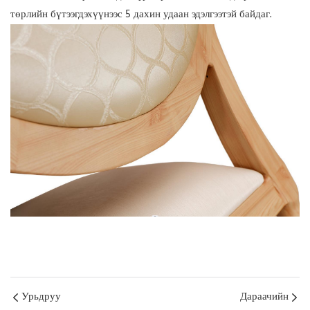
төрлийн бүтээгдэхүүнээс 5 дахин удаан эдэлгээтэй байдаг.
Урьдруу
Дараачийн