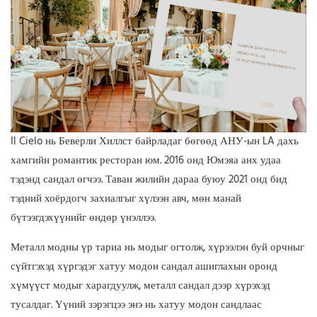
Il Cielo нь Беверли Хиллст байрладаг бөгөөд АНУ-ын LA дахь
хамгийн романтик ресторан юм. 2016 онд Юмэяа анх удаа
тэдэнд сандал өгчээ. Таван жилийн дараа буюу 2021 онд бид
тэдний хоёрдогч захиалгыг хүлээн авч, мөн манай
бүтээгдэхүүнийг өндөр үнэллээ.
Металл модны үр тариа нь модыг огтолж, хүрээлэн буй орчныг
сүйтгэхэд хүргэдэг хатуу модон сандал ашиглахын оронд
хүмүүст модыг харагдуулж, металл сандал дээр хүрэхэд
тусалдаг. Үүний зэрэгцээ энэ нь хатуу модон сандлаас