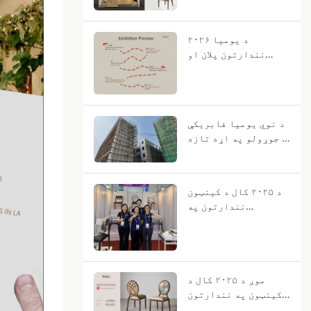
د یومیا ۲۰۲۶
نندارتون پلان او
پراختیا لارښوونه
د نوي یومیا فابریکې
د جوړولو په اړه تازه
معلومات
د ۲۰۲۵ کال د کینټون
نندارتون په
بریالیتوب سره پای ته
ورسېد.
موږ د ۲۰۲۵ کال د
کینټون په نندارتون
کې نندارې ته وړاندې