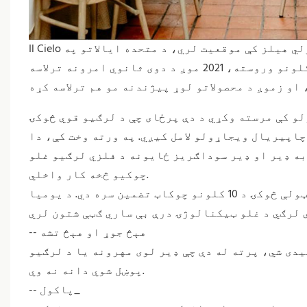
Il Cielo په بیورلي هیلز کې موقعیت لري، د متحده ایالاتو په LA کې ترټولو رومانتيک رستورانتونه دي. په 2016 کې،
یومیا د لومړي ځل لپاره د دوی لپاره څوکۍ چمتو کړې. د پنځو کلونو وروسته، 2021 موږ د دوی ثانوي امرونه ترلاسه
لو کې مرسته وکړي د دې پرځای چې د لرګیو قوي څوکۍ
چاپیریال ویجاړولو لامل کیږي. په ورته وخت کې، دا
به ډیر او ډیر سوداګریز ځایونه د فلزي لرګیو غلو
چوکیو څخه کار واخلي.
یومیا د نړۍ یو له مخکښو فلزي لرګیو غلو چوکیو جوړونکی دی. ټولې څوکۍ د 10 کلونو چوکاټ تضمین سره دي. د یومیا
-- هېڅ جوړ او هېڅ تشه
دی شي، پرته له دې چې ډیر لوی مهرونه یا د لرګیو
پوښل شوي دانه نه وي.
-- پاکول_