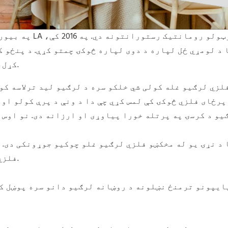
کړل، او زموږ د محصولاتو لوړ پیژندنه مو هم ترلاسه کړه.
لزي لرګیو غله کولی شي خلکو سره د لرګیو لید ترلاسه کو
رځای فلزي څوکۍ کې لمس کړي چې دا د ونې د پرې کولو او 
یو د کرسۍ په پرتله خورا پیاوړی او ارزانه دی. نو اوس 
فلزي لرګي د غلو ټیکنالوژۍ درې بې ساري ګټې شتون لري.
ایپونو ترمنځ نښلونه د روښانه لرګیو دانو سره پوښل کی