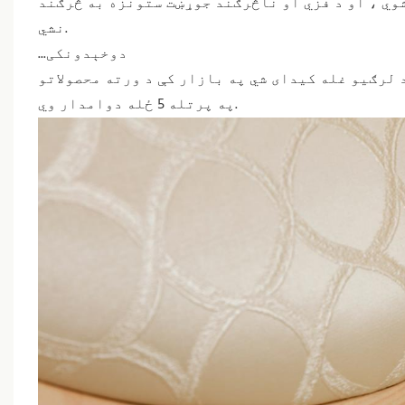
وي ، او د فزي او ناڅرګند جوړښت ستونزه به څرګند
نشي.
...دوخېدونکی
 لرګیو غله کیدای شي په بازار کې د ورته محصولاتو
په پرتله 5 ځله دوامدار وي.