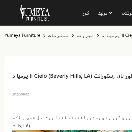
ولګې
تولید
کور
خبرونه
معلومات
Yumeya Furniture
ړ، یو مشهور لوړ پای رستورانت
2022-08-12
 رستورانتونو لخوا پیژندل شوی ، لکه HK میکسین ، Il Cielo (Beverly
Hills, LA).