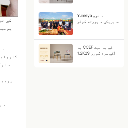
کوو!
Yumeya د نوې
فابریکې د پورته کولو
مراسم
په CCEF کې په بوت
د ف
1.2K29 کې سره ګورو!
کارولو پ
د لرګ
د پ