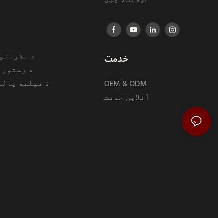
د
د مشرانو 
خدمت
د رستورا
د میلمه پالن
OEM & ODM
آنلاین خدمت