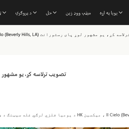
يوېا په اړه
مېټې ووډ زېن
حل
د پروګرې
ټ
Il Cielo (Beverly Hill) تصویب ترلاسه کړ، یو مشهور لوړ پای رستورانت
یومیا د Il Cielo (Beverly Hills, LA) تصویب ترلاسه ک
د یومیا فلزي لرګي غله سیټنګ د ډیری لوړ پای