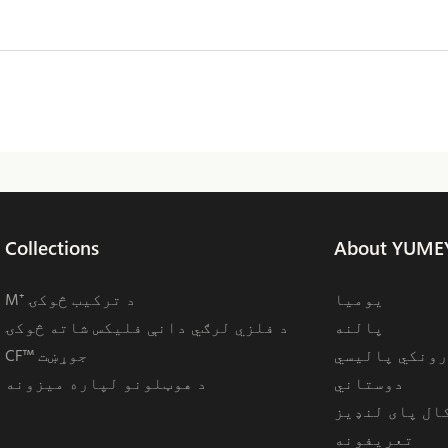
Collections
About YUME
يوميا
M⁺ د ترکیب څوکۍ
پالنه
د فلزي لرګي دانې فلیکس شاته څوکۍ
رونکي پالیسي
CF™ جوړښت
دوستاني
د هوټلونو لپاره میزونه
کال پای لنډیز
تعریفونه