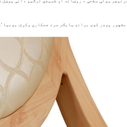
رنیچر ټولې سطحې د روښانه او طبیعي لرګیو دانې پوښل ش
مشهور پوډر کوټ برانډ ټایګر سره همکاري وکړئ. يوميا ’د