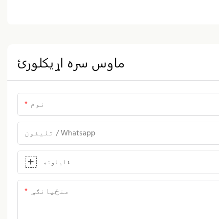
ماوس سره اړيکلورئ
نوم
تلیفون / Whatsapp
فایلونه
منځپانګې