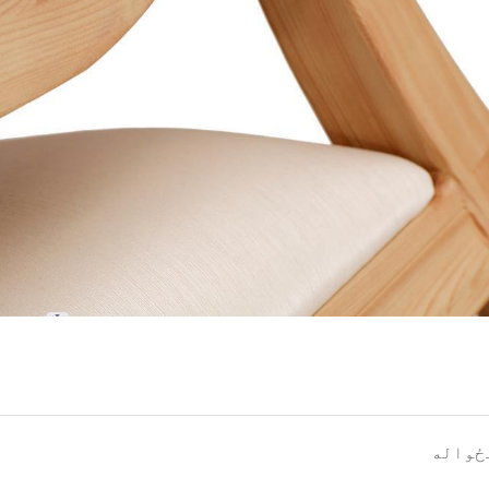
ځواله