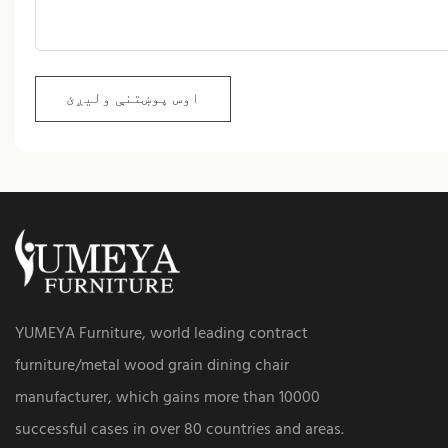
اوس پوښتنې ولیږئ
YUMEYA Furniture, world leading contract
furniture/metal wood grain dining chair
manufacturer, which gains more than 10000
successful cases in over 80 countries and areas.