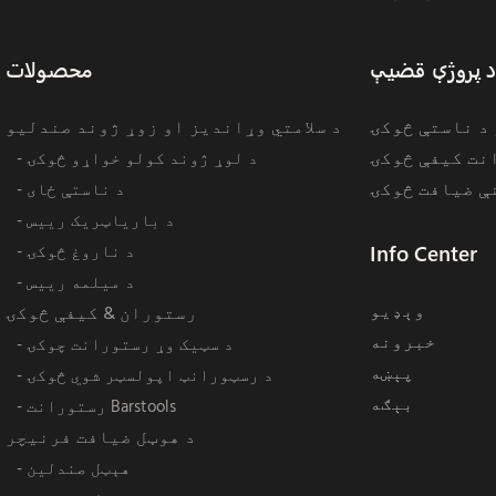
 پروژې قضیې
محصولات
د ناستې څوکۍ
د سلامتي وړانديز او زوړ ژوند صندليو
نت کیفې څوکۍ
- د لوړ ژوند کولو خواړو څوکۍ
ې ضیافت څوکۍ
- د ناستې ځای
- د باریاټریک رییس
Info Center
- د ناروغ څوکۍ
- د میلمه رییس
وېډيو
رستوران & کیفې څوکۍ
خبرونه
- د سټیک وړ رستورانت چوکۍ
پېښه
- د رسټورانټ اپولسټر شوي څوکۍ
بېګه
- رستورانت Barstools
د هوټل ضیافت فرنیچر
- هېټل صندلين