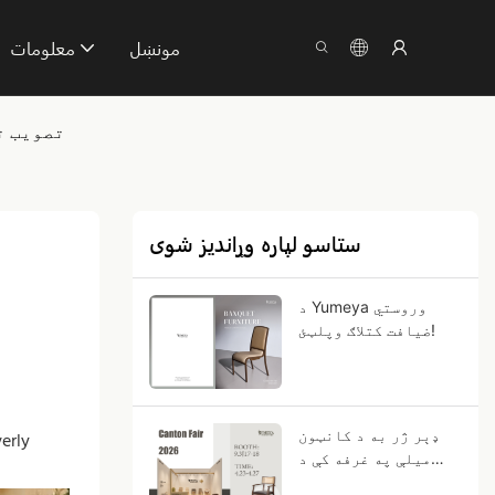
مونښل
معلومات
یومیا د s, LA
ستاسو لپاره وړاندیز شوی
د Yumeya وروستي
ضیافت کتلاګ وپلټئ!
ډېر ژر به د کانټون
میلې په غرفه کې د
9.3J17-18 سره وګورو!