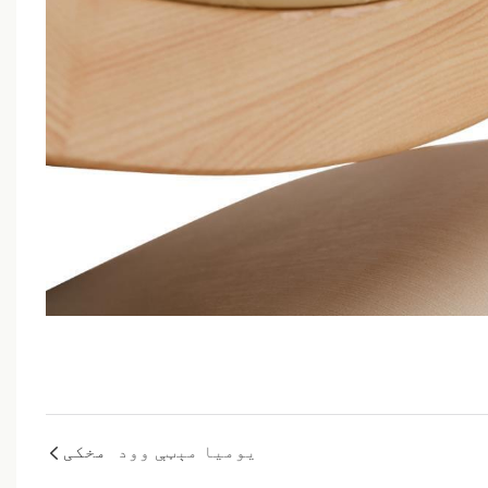
يوميا مېټې وود
مخکی