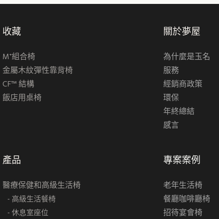
收藏
關於夢屋
M⁺組合椅
為什麼是玉名
金屬木紋彈性靠背椅
服務
CF™ 結構
經銷商政策
飯店用桌椅
環保
年終總結
感言
產品
專案案例
醫療保健和高級生活椅
老年生活椅
餐廳咖啡廳椅
- 高級生活餐椅
招待宴會椅
- 休息室座位