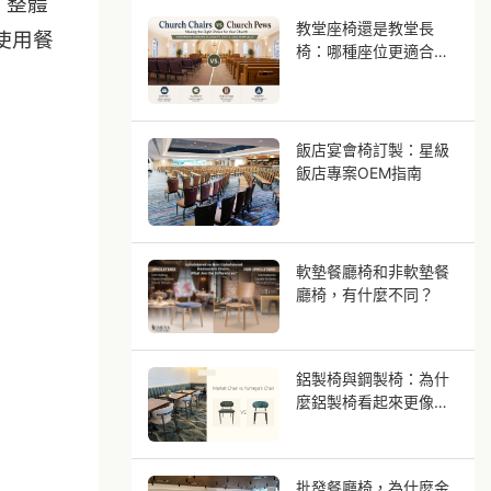
了整體
教堂座椅還是教堂長
使用餐
椅：哪種座位更適合您
的會眾？
飯店宴會椅訂製：星級
飯店專案OEM指南
軟墊餐廳椅和非軟墊餐
廳椅，有什麼不同？
鋁製椅與鋼製椅：為什
麼鋁製椅看起來更像實
木？
批發餐廳椅，為什麼金