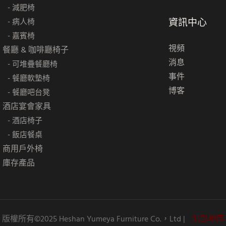
- 減肥椅
資訊中心
- 病人椅
- 嘉賓椅
視頻
餐廳 & 咖啡廳椅子
消息
- 可堆疊餐廳椅
事件
- 餐廳軟墊椅
博客
- 餐廳吧台凳
酒店宴會家具
- 酒店椅子
- 飯店餐桌
商用戶外椅
庫存產品
版權所有©2025 Heshan Yumeya Furniture Co.，Ltd |
站點地圖