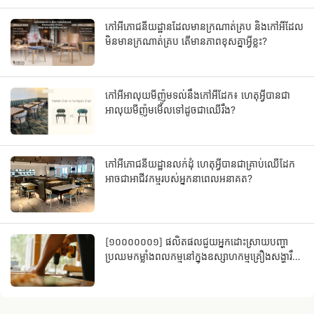
កៅអីភោជនីយដ្ឋានដែលមានក្រណាត់គ្រប និងកៅអីដែល
មិនមានក្រណាត់គ្រប តើមានភាពខុសគ្នាអ្វីខ្លះ?
កៅអីអាលុយមីញ៉ូមទល់នឹងកៅអីដែក៖ ហេតុអ្វីបានជា
អាលុយមីញ៉ូមមើលទៅដូចជាឈើរឹង?
កៅអីភោជនីយដ្ឋានលក់ដុំ ហេតុអ្វីបានជាគ្រាប់ឈើដែក
អាចជាអាជីវកម្មរបស់អ្នកនាពេលអនាគត?
[១០០០០០០១] ផលិតផលជួយអ្នកដោះស្រាយបញ្ហា
ប្រឈមកម្លាំងពលកម្មនៅក្នុងឧស្សាហកម្មគ្រឿងសង្ហារឹម
នៅប្រភព