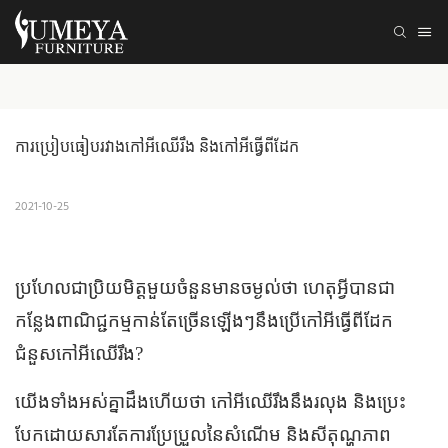
ការប្រៀបធៀបរវាងកៅអីឈើរឹង និងកៅអីធ្វើពីដែក
2021-10-25
ប្រហែលជាប្រិយមិត្តមួយចំនួនមានចម្ងល់ថា ហេតុអ្វីបានជា
កន្លែងពាណិជ្ជកម្មកាន់តែច្រើនឡើងៗនឹងប្រើកៅអីធ្វើពីដែក
ជំនួសកៅអីឈើរឹង?
យើងទាំងអស់គ្នាដឹងហើយថា កៅអីឈើរឹងនឹងរលុង និងប្រេះ
បែកដោយសារតែការប្រែប្រួលនៃសំណើម និងសីតុណ្ហភាព