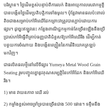
បរិស្ថាន។ ថ្លៃដើមខ្ពស់បន្ទាប់ពីការលក់ និងអាយុកាលសេវាកម្មខ្លី
បានបង្កើនថ្លៃដើមប្រតិបត្តិការទាំងមូល។ ប៉ុន្តែវាមានផលប៉ះពាល់
តិចជាងសម្រាប់កៅអីឈើដែកព្រោះវាត្រូវបានភ្ជាប់ដោយការ
ផ្សារ។ ដូច្នេះឥឡូវនេះ កន្លែងពាណិជ្ជកម្មកាន់តែច្រើនឡើងនឹងប្រើ
ប្រាស់កៅអីធ្វើពីគ្រាប់ធញ្ញជាតិជំនួសឱ្យកៅអីឈើរឹង ដើម្បីកាត់
បន្ថយការចំណាយ និងបង្កើនល្បឿននៃការវិនិយោគត្រឡប់
មកវិញ។
ជាផលិតផលថ្មីនៅលើទីផ្សារ Yumeya Metal Wood Grain
Seating រួមបញ្ចូលគ្នានូវគុណសម្បត្តិនៃកៅអីដែក និងកៅអីឈើ
រឹង។
1) មាន វាយនភាព ឈើ រល់
2) កម្លាំងខ្ពស់អាចទ្រាំទ្របានច្រើនជាង 500 ផោន។ ទន្ទឹមនឹង