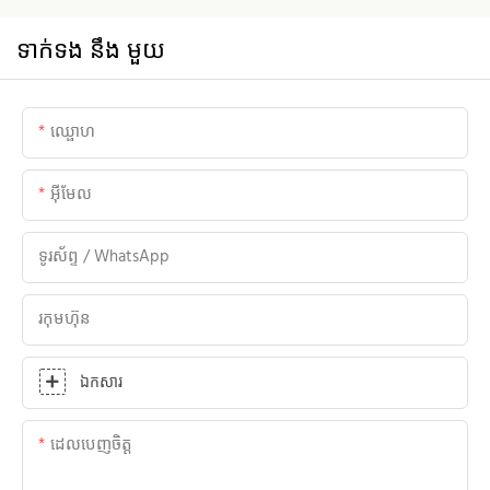
ទាក់ទង នឹង មួយ
ឈ្ផោហ
អ៊ីមែល
ទូរស័ព្ទ / WhatsApp
រកុមហ៊ុន
ឯកសារ
ដេលបេញចិត្ដ