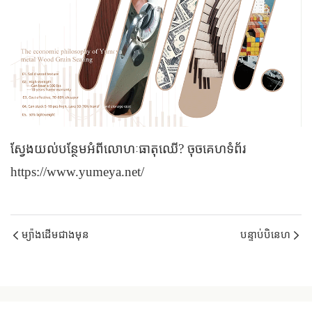
ស្វែងយល់បន្ថែមអំពីលោហៈធាតុឈើ? ចុចគេហទំព័រ
https://www.yumeya.net/
ម្យ៉ាងដើមជាងមុន
បន្ទាប់បិនេហ