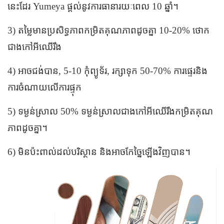
នេះដែរ Yumeya ផ្តល់នូវការធានារយៈពេល 10 ឆ្នាំ។
3) តម្លៃមានប្រសិទ្ធភាពកម្រិតគុណភាពដូចគ្នា 10-20% ថោក
ជាងកៅអីឈើរឹង
4) អាចជង់បាន, 5-10 កុំព្យូទ័រ, រក្សាទុក 50-70% ការផ្ទេរនិង
ការចំណាយលើការផ្ទុក
5) ទម្ងន់ស្រាល 50% ទម្ងន់ស្រាលជាងកៅអីឈើរឹងកម្រិតគុណ
ភាពដូចគ្នា។
6) មិនប៉ះពាល់ដល់បរិស្ថាន និងអាចកែច្នៃឡើងវិញបាន។