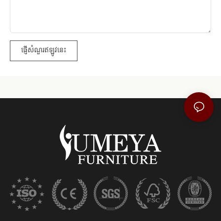
ផ្ញើសំណួរឥឡូវនេះ