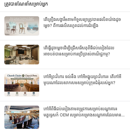
ត្រូវបានណែនាំសម្រាប់អ្នក
តើគ្រឿងសង្ហារឹមតាមកិច្ចសន្យាត្រូវបានផលិតយ៉ាងដូច
ម្តេច? ពីការផលិតរហូតដល់ការដំឡើង
តើធ្វើដូចម្តេចដើម្បីជ្រើសរើសតុពិធីជប់លៀងដែល
អាចបត់បានសម្រាប់ការប្រើប្រាស់ពាណិជ្ជកម្ម?
កៅអីព្រះវិហារ ទល់នឹង កៅអីអង្គុយព្រះវិហារ៖ តើកៅអី
មួយណាដែលសាកសមសម្រាប់ក្រុមជំនុំរបស់អ្នក?
កៅអីពិធីជប់លៀងតាមតម្រូវការសម្រាប់សណ្ឋាគារ៖
មគ្គុទ្ទេសក៍ OEM សម្រាប់គម្រោងសណ្ឋាគារដែលមាន
ចំណាត់ថ្នាក់ផ្កាយ