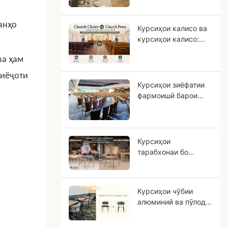
истифодаи тиҷоратӣ
интихоб кардан
анҳо
Курсиҳои калисо ва
мумкин аст?
курсиҳои калисо:
Кадом нишастгоҳ
ва ҳам
барои ҷамъомади
шумо мувофиқ аст?
тиёҷоти
Курсиҳои зиёфатии
фармоишӣ барои
меҳмонхонаҳо:
Дастури OEM барои
лоиҳаҳои
меҳмонхонаҳои
Курсиҳои
ситорадор
тарабхонаи бо
рӯйпӯш ва бе
рӯйпӯш, фарқиятҳо
дар чист?
Курсиҳои чӯбии
алюминий ва пӯлодӣ:
Чаро алюминий
бештар ба чӯби сахт