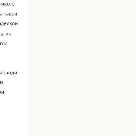
тиқол,
а таври
оделҳои
а, ин
ғол
табандӣ
ки
ои