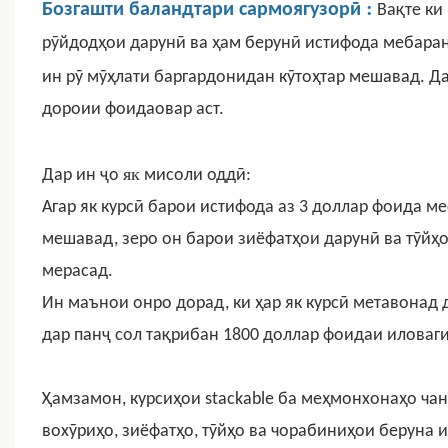
:
Бозгашти баландтари сармоягузорӣ
Вақте ки
рӯйдодҳои дарунӣ ва ҳам берунӣ истифода мебаран
ин рӯ мӯҳлати баргардонидан кӯтоҳтар мешавад. Да
дороии фоидаовар аст.
як
Дар ин ҷо
мисоли оддӣ:
Агар як курсӣ барои истифода аз 3 доллар фоида м
мешавад, зеро он барои зиёфатҳои дарунӣ ва тӯйҳои
мерасад.
Ин маънои онро дорад, ки ҳар як курсӣ метавонад 
дар панҷ сол тақрибан 1800 доллар фоидаи иловаг
Ҳамзамон, курсиҳои stackable ба меҳмонхонаҳо ча
вохӯриҳо, зиёфатҳо, тӯйҳо ва чорабиниҳои беруна 