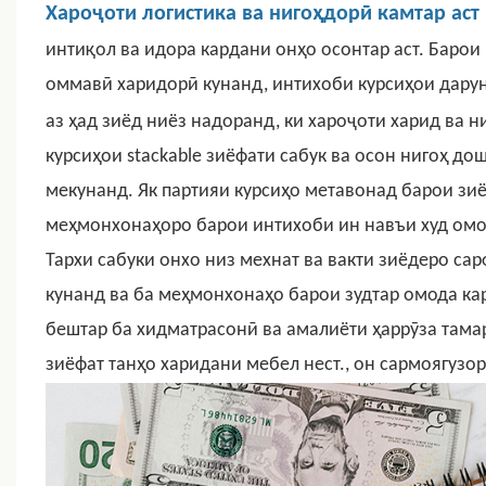
Хароҷоти логистика ва нигоҳдорӣ камтар
аст
интиқол ва идора кардани онҳо осонтар аст. Барои
оммавӣ харидорӣ кунанд, интихоби курсиҳои дару
аз ҳад зиёд ниёз надоранд, ки хароҷоти харид ва 
курсиҳои stackable зиёфати сабук ва осон нигоҳ д
мекунанд. Як партияи курсиҳо метавонад барои зиё
меҳмонхонаҳоро барои интихоби ин навъи худ омо
Тархи сабуки онхо низ мехнат ва вакти зиёдеро са
кунанд ва ба меҳмонхонаҳо барои зудтар омода ка
бештар ба хидматрасонӣ ва амалиёти ҳаррӯза тама
зиёфат танҳо харидани мебел нест.
,
он сармоягузор