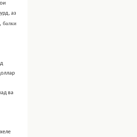
рои
урд, аз
, балки
ёд
доллар
над ва
и
 хеле