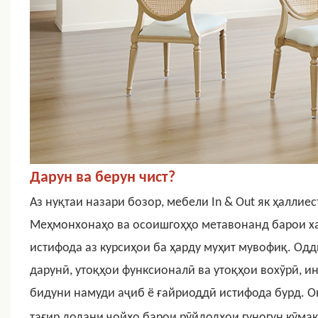
Дарун ва берун чист?
Аз нуқтаи назари бозор, мебели In & Out як ҳаллие
Меҳмонхонаҳо ва осоишгоҳҳо метавонанд барои хар
истифода аз курсиҳои ба ҳарду муҳит мувофиқ.
Оддӣ
дарунӣ, утоқҳои функсионалӣ ва утоқҳои вохӯрӣ, и
бидуни намуди аҷиб ё ғайриоддӣ истифода бурд. Он
тағир додани ҷойҳо барои рӯйдодҳои гуногун кӯмак