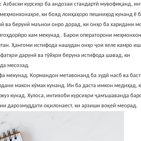
:
Азбаски курсиҳо ба андозаи стандартӣ мувофиқанд, ин
 меҳмонхонаҳое, ки бояд лоиҳаҳоро пешниҳод кунанд ё б
нӣ
ва
берунӣ маънои онро дорад, ки онҳо
ба харидани м
.
нигоҳдорӣро кам мекунад
Барои операторони меҳмонхон
оштан. Ҳангоми истифода нашудан онҳо ҷои хеле камро иш
фатҳои дарунӣ ва тӯйҳои беруна истифода шавад, ки
да месозад.
рфа мекунад. Кормандон метавонанд ба зудӣ насб ва бас
рдани макон кӯмак кунанд. Ин ба даста имкон медиҳад, 
ркуз кунад. Хулоса, интихоби курсиҳои ҷамъшаванда бар
ии дарозмуддати оқилонаест, ки арзиши воқеӣ меорад.