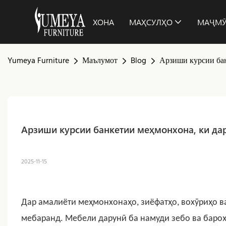
ХОНА
МАҲСУЛҲО
МАҶМ
Yumeya Furniture
Маълумот
Blog
Арзиши курсии бан
Арзиши курсии банкетии меҳмонхона, ки да
2025-11-15
Дар амалиёти меҳмонхонаҳо, зиёфатҳо, вохӯриҳо в
мебаранд. Мебели дарунӣ ба намуди зебо ва бароҳа