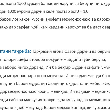
ҳмонхона 1500
курсии банкетии
дарунӣ ва берунӣ нигоҳ д
и 1000 курсии дарунӣ хеле пасттар аст0 + 1,0.
барои лоиҳаҳои курсии зиёфати меҳмонхонаҳо ва қарор
аҳо дар сарфаи ҷой, кам кардани хароҷот ва ба даст ов
тани таҷриба:
Тарҳрезии ягона фазои дарунӣ ва берун
и толори зиёфат, толори вохӯрӣ ё майдони тӯйи беруна,
 зеборо нигоҳ доранд. Ин ба беҳтар шудани сифати уму
маводи
нди меҳмонхонаро осон мекунад. Истифодаи
ба 
 инчунин барои муддати тӯлонӣ нигоҳ доштани мебел кӯм
ро дар меҳмонхонаҳо коҳиш медиҳад. Ин нақшаи меҳмонх
нди сабз ва масъулиятнокро эҷод мекунад ва меҳмонон
кунанд, ҷалб мекунад. Барои меҳмонхонаҳо, ки курсиҳои