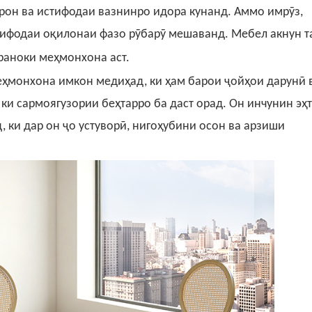
рон ва истифодаи вазнинро идора кунанд. Аммо имрӯз,
тифодаи оқилонаи фазо рӯбарӯ мешаванд. Мебел акнун т
раноки меҳмонхона аст.
еҳмонхона
имкон медиҳад, ки ҳам барои ҷойҳои дарунӣ 
 ки сармоягузории беҳтарро ба даст орад. Он инчунин эҳ
 ки дар он ҷо устуворӣ, нигоҳубини осон ва арзиши