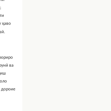
;
ти
у ҳаво
вӣ.
крориро
рунӣ ва
ҳиш
ҳоло
и дороие