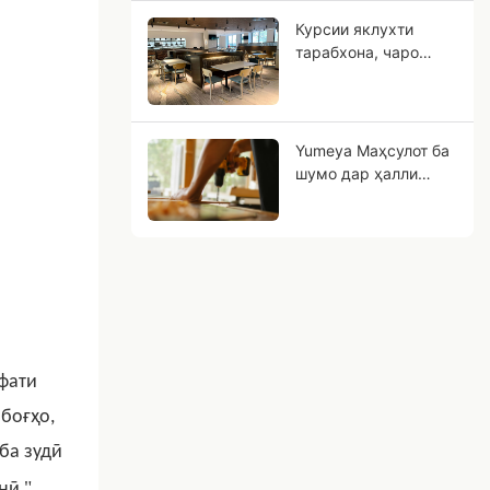
монанд аст?
Курсии яклухти
тарабхона, чаро
ғаллаи чӯби металлӣ
метавонад тиҷорати
шумо дар оянда
бошад?
Yumeya Маҳсулот ба
шумо дар ҳалли
мушкилоти меҳнатӣ
дар саноати мебел
дар манбаъ кӯмак
мерасонанд
ёфати
 боғҳо,
ба зудӣ
"
нӣ