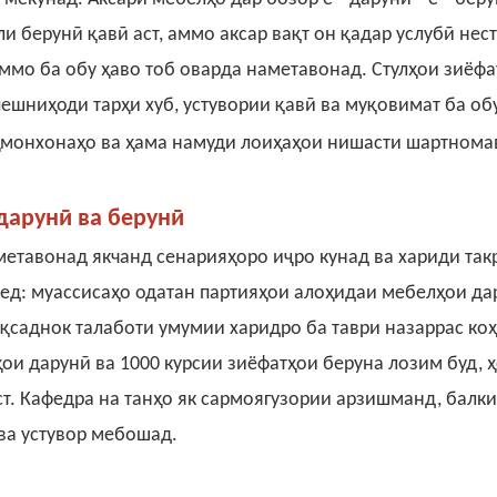
и берунӣ
қавӣ аст, аммо аксар вақт он қадар услубӣ нест
мо ба обу ҳаво тоб оварда наметавонад.
Стулҳои зиёфа
ешниҳоди тарҳи хуб, устувории қавӣ ва муқовимат ба об
ҳмонхонаҳо ва ҳама намуди лоиҳаҳои нишасти шартнома
дарунӣ
ва
берунӣ
 метавонад якчанд сенарияҳоро иҷро кунад ва хариди та
ед: муассисаҳо одатан партияҳои алоҳидаи мебелҳои да
қсаднок талаботи умумии харидро ба таври назаррас ко
ҳои дарунӣ ва 1000 курсии зиёфатҳои беруна лозим буд, 
ст. Кафедра на танҳо як сармоягузории арзишманд, балк
ва устувор мебошад.