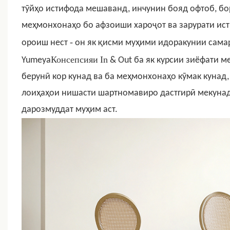
тӯйҳо истифода мешаванд, инчунин бояд офтоб, бо
меҳмонхонаҳо бо афзоиши хароҷот ва зарурати ис
-
ороиш нест
он як қисми муҳими идоракунии сама
Консепсияи
In
Yumeya
& Out ба як
курсии зиёфати м
берунӣ кор кунад ва ба меҳмонхонаҳо кӯмак кунад,
лоиҳаҳои нишасти шартномавиро дастгирӣ мекунад,
дарозмуддат муҳим аст.