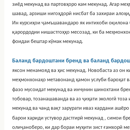
зиёд мекунад ва партовҳоро кам мекунад. Агар ме
шавад, арзиши нигоҳдорӣ нисбат ба захираи алоҳида
Ин курсиҳои ҷамъшавандаро як интихоби оқилона 
қарордодии нишастгоҳҳо месозад, ки ба меҳмонхон
фоидаи бештар кӯмак мекунад.
Баланд бардоштани бренд ва баланд бардош
яксон менамояд ва ҳис мекунад. Новобаста аз он к
меҳмонхонаҳо метавонанд ҳамон услуби бароҳат ва
фазо мусоидат мекунад ва инчунин шинохтани бре
тобовар, тозанашаванда ва аз ҷиҳати экологӣ тоза
мекунад ва чанд вақт зарурати иваз кардани ашё
,
барои хариди устувор дастгирӣ мекунад
симои бре
олиҷаноберо, ки дар бораи муҳити зист ғамхорӣ ме