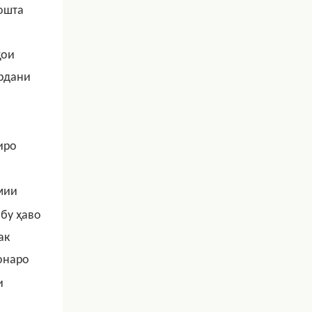
ошта
ҳои
ардани
иро
мии
обу ҳаво
ак
онаро
и