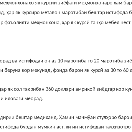
 меҳмонхонаҳо як курсии зиёфати меҳмонхонаро ҳам ба
д, ҳар як курсиро метавон маротибаи бештар истифода б
р фаъолияти меҳмонхона, ҳар як курсӣ танҳо мебел нест
еорад ва истифодаи он аз 10 маротиба то 20 маротиба зи
 беруна кор мекунад, фоида барои як курсӣ аз 30 то 60 
дар як сол тақрибан 360 доллари амрикоӣ зиёдтар кор ку
ии иловагӣ меорад.
ндирии бештар медиҳанд. Ҳамин маҷмӯаи стулҳоро баро
истифода бурдан мумкин аст, ки ин истифодаи таҷҳизотро