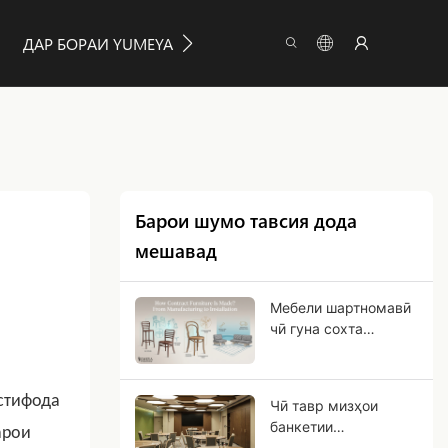
ДАР БОРАИ YUMEYA
МАЪЛУМОТ
ПАЙВАСТ К
Барои шумо тавсия дода
мешавад
Мебели шартномавӣ
чӣ гуна сохта
мешавад? Аз
истеҳсол то насб
истифода
Чӣ тавр мизҳои
банкетии
арои
қатшавандаро барои