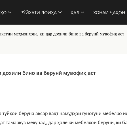
ӮҲО
РӮЙХАТИ ЛОИҲА
ҲАЛ
ХОНАИ ҶАҲОН
кетии меҳмонхона, ки дар дохили бино ва берунӣ мувофиқ аст
р дохили бино ва берунӣ мувофиқ аст
а тӯйҳои беруна аксар вақт намудҳои гуногуни мебелро 
т тамаркуз мекунад, дар ҳоле ки мебелҳои берунӣ, ки б