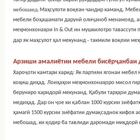
мебошанд.
Маҳсулоти воқеан чандир каманд.
Мебел
мебели боҳашамати дарунӣ олиҷаноб менамояд, ам
меҳмонхонаҳои In & Out ин мушкилотро тавассути п
-
дар як маҳсулот ҳал мекунанд
такмили воқеии ме
Арзиши амалиётии мебели бисёрҷанбаи 
Хароҷоти камтари харид: Як партияи ягонаи мебел
коҳиш диҳад. Лоиҳаҳои меҳмонхонаҳоро мисол гир
беруниро харидорӣ мекунанд. Қабули тарҳҳои дума
медиҳад. Дар он ҷое ки қаблан 1000 курсии зиёфат
ҳамагӣ 1500 курсии зиёфатии думақсаднок кифоя а
мебошад, ки қодир ба тавлиди даромади миқдорӣ 