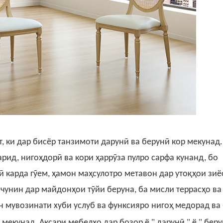
ст, ки дар бисёр танзимоти дарунӣ ва берунӣ кор мекунад.
ид, нигоҳдорӣ ва кори ҳаррӯза пулро сарфа кунанд, бо
 карда гӯем, ҳамон маҳсулотро метавон дар утоқҳои зи
нчунин дар майдонҳои тӯйи беруна, ба мисли террасҳо ва
 мувозинати хуби услуб ва функсияро нигоҳ медорад ва 
"
"
"
 мекунад.
Аксари мебелҳо дар бозор ё
дарунӣ
ё
беру