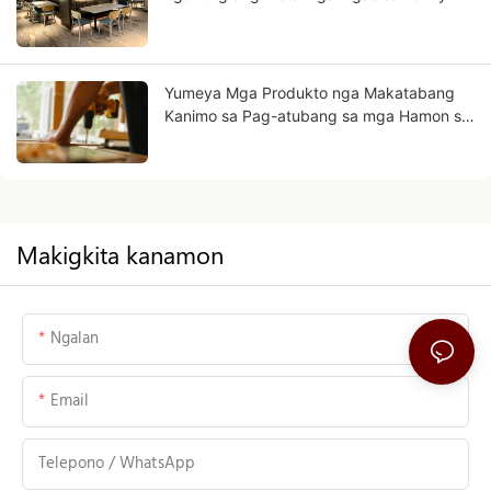
mahimong imong negosyo sa umaabot?
Yumeya Mga Produkto nga Makatabang
Kanimo sa Pag-atubang sa mga Hamon sa
Pagtrabaho sa Industriya sa Muwebles sa
Tinubdan
Makigkita kanamon
Ngalan
Email
Telepono / WhatsApp