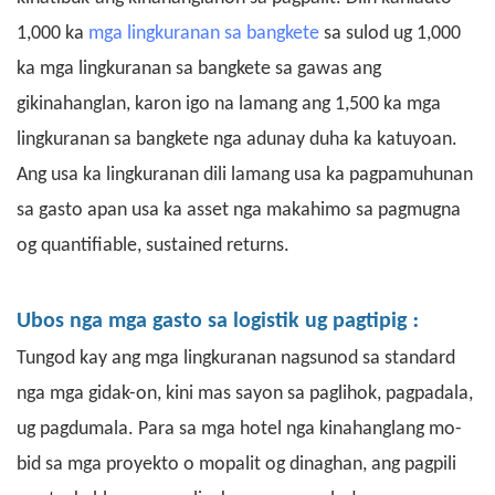
1,000 ka
mga lingkuranan sa bangkete
sa sulod ug 1,000
ka mga lingkuranan sa bangkete sa gawas ang
gikinahanglan, karon igo na lamang ang 1,500 ka mga
lingkuranan sa bangkete nga adunay duha ka katuyoan.
Ang usa ka lingkuranan dili lamang usa ka pagpamuhunan
sa gasto apan usa ka asset nga makahimo sa pagmugna
og quantifiable, sustained returns.
:
Ubos
nga mga gasto sa logistik ug pagtipig
Tungod kay ang mga lingkuranan nagsunod sa standard
nga mga gidak-on, kini mas sayon ​​​​sa paglihok, pagpadala,
ug pagdumala. Para sa mga hotel nga kinahanglang mo-
bid sa mga proyekto o mopalit og dinaghan, ang pagpili