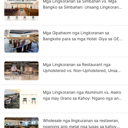
Mga Lingkoranan sa Simbahan vs. Mga
Bangko sa Simbahan: Unsang Lingkoranan
ang Sakto para sa Inyong Kongregasyon?
Mga Gipahaom nga Lingkoranan sa
Bangkete para sa mga Hotel: Giya sa OEM
para sa mga Proyekto sa Star-Rated nga
Hotel
Mga Lingkoranan sa Restaurant nga
Upholstered vs. Non-Upholstered, Unsa
ang mga Kalainan?
Mga Lingkoranan nga Aluminum vs. Asero
nga may Grano sa Kahoy: Ngano nga ang
Aluminum Mas Murag Solidong Kahoy?
Wholesale nga lingkuranan sa restawran,
nganong ang metal nga lugas sa kahoy