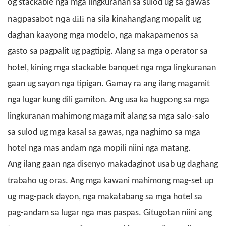
sa gawas
og stackable nga mga lingkuranan sa sulod
ug
nagpasabot nga
na
dili
sila
kinahanglang mopalit ug
daghan kaayong mga modelo, nga makapamenos sa
gasto sa pagpalit ug pagtipig.
Alang sa mga operator sa
hotel, kining mga stackable banquet nga mga lingkuranan
gaan ug sayon ​​nga tipigan. Gamay ra ang ilang magamit
nga lugar kung dili gamiton. Ang usa ka hugpong sa mga
lingkuranan mahimong magamit alang sa mga salo-salo
sa sulod ug mga kasal sa gawas, nga naghimo sa mga
hotel nga mas andam nga mopili niini nga matang.
Ang ilang gaan nga disenyo makadaginot usab ug daghang
trabaho ug oras. Ang mga kawani mahimong mag-set up
ug mag-pack dayon, nga makatabang sa mga hotel sa
pag-andam sa lugar nga mas paspas. Gitugotan niini ang