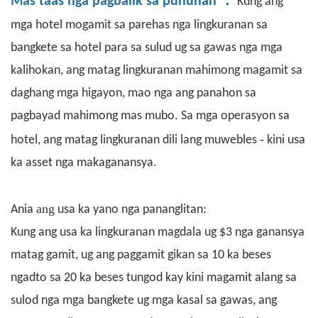
Mas taas nga pagbalik sa puhunan
Kung ang
mga hotel mogamit sa parehas nga lingkuranan sa
bangkete sa hotel para sa sulud ug sa gawas nga mga
kalihokan, ang matag lingkuranan mahimong magamit sa
daghang mga higayon, mao nga ang panahon sa
pagbayad mahimong mas mubo. Sa mga operasyon sa
-
hotel, ang matag lingkuranan dili lang muwebles
kini usa
ka asset nga makaganansya.
ang
Ania
usa ka yano nga pananglitan:
Kung ang usa ka lingkuranan magdala ug $3 nga ganansya
matag gamit, ug ang paggamit gikan sa 10 ka beses
ngadto sa 20 ka beses tungod kay kini magamit alang sa
sulod nga mga bangkete ug mga kasal sa gawas, ang