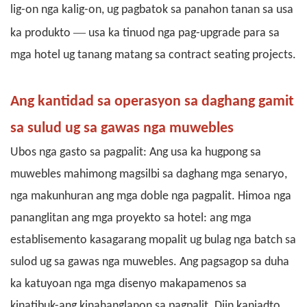
lig-on nga kalig-on, ug pagbatok sa panahon tanan sa usa
—
ka produkto
usa ka tinuod nga pag-upgrade para sa
mga hotel ug tanang matang sa contract seating projects.
Ang kantidad sa operasyon sa daghang gamit
sa sulud
ug
sa gawas nga muwebles
Ubos nga gasto sa pagpalit: Ang usa ka hugpong sa
muwebles mahimong magsilbi sa daghang mga senaryo,
nga makunhuran ang mga doble nga pagpalit. Himoa nga
pananglitan ang mga proyekto sa hotel: ang mga
establisemento kasagarang mopalit ug bulag nga batch sa
sulod ug sa gawas nga muwebles. Ang pagsagop sa duha
ka katuyoan nga mga disenyo makapamenos sa
kinatibuk-ang kinahanglanon sa pagpalit. Diin kaniadto