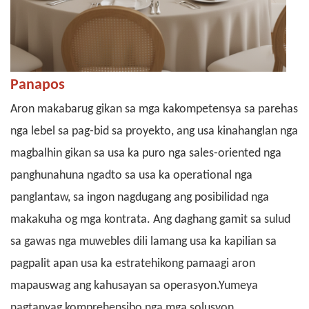
Panapos
Aron makabarug gikan sa mga kakompetensya sa parehas
nga lebel sa pag-bid sa proyekto, ang usa kinahanglan nga
magbalhin gikan sa usa ka puro nga sales-oriented nga
panghunahuna ngadto sa usa ka operational nga
panglantaw, sa ingon nagdugang ang posibilidad nga
makakuha og mga kontrata. Ang daghang gamit sa sulud
sa gawas nga muwebles dili lamang usa ka kapilian sa
pagpalit apan usa ka estratehikong pamaagi aron
mapauswag ang kahusayan sa operasyon.
Yumeya
nagtanyag komprehensibo nga mga solusyon,