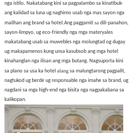
nga istilo. Nakatabang kini sa pagpalambo sa kinatibuk-
ang kalidad sa luna ug naghimo usab nga mas sayon ​​nga
sa
mailhan ang brand sa hotel.Ang paggamit
dili-panahon,
sayon-limpyo, ug eco-friendly nga mga materyales
makatabang usab sa muwebles nga molungtad og dugay
ug makapamenos kung unsa kasubsob ang mga hotel
kinahanglan nga ilisan ang mga butang. Nagsuporta kini
alang
sa plano sa usa ka hotel
sa malungtarong pagpalit,
nagtukod ug berde ug responsable nga imahe sa brand, ug
nagdani sa mga high-end nga bisita nga nagpakabana sa
kalikopan.