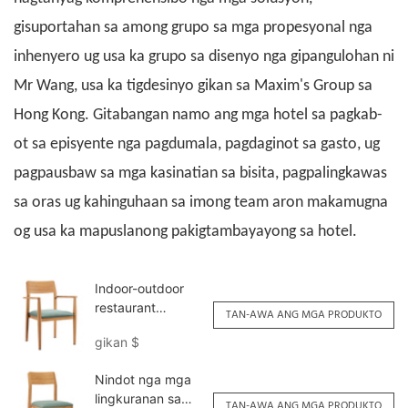
gisuportahan sa among grupo sa mga propesyonal nga
inhenyero ug usa ka grupo sa disenyo nga gipangulohan ni
Mr Wang, usa ka tigdesinyo gikan sa Maxim's Group sa
Hong Kong. Gitabangan namo ang mga hotel sa pagkab-
ot sa episyente nga pagdumala, pagdaginot sa gasto, ug
pagpausbaw sa mga kasinatian sa bisita, pagpalingkawas
sa oras ug kahinguhaan sa imong team aron makamugna
og usa ka mapuslanong pakigtambayayong sa hotel.
Indoor-outdoor
restaurant
TAN-AWA ANG MGA PRODUKTO
armchair alang sa
gikan
$
komersyal nga
paggamit
Nindot nga mga
YW5709H
lingkuranan sa
Yumeya
TAN-AWA ANG MGA PRODUKTO