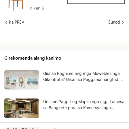
gawas alang sa
gikan
$
restawran nga
pakyawan
YL1609H Yumeya
Ka PREV
Sunod
Girekomenda alang kanimo
Giunsa Paghimo ang mga Muwebles nga
Gikontrata? Gikan sa Paggama hangtod sa
Pag-instalar
Unsaon Pagpili og Mapilo nga mga Lamesa
sa Bangkete para sa Komersyal nga
Gamit?