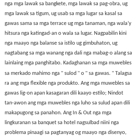
nga mga lawak sa bangkete, mga lawak sa pag-obra, ug
mga lawak sa tigum, ug usab sa mga lugar sa kasal sa
gawas sama sa mga terrace ug mga tanaman, nga wala’y
hitsura nga katingad-an o wala sa lugar. Nagpabilin kini
nga maayo nga balanse sa istilo ug gimbuhaton, ug
nagtabang sa mga wanang nga dali nga mabag-o alang sa
lainlaing mga panghitabo.
Kadaghanan sa mga muwebles
"
"
"
"
sa merkado mahimo nga
sulod
o
sa gawas.
Talagsa
ra ang mga flexible nga produkto.
Ang mga muwebles sa
gawas
lig-on apan kasagaran dili kaayo estilo; Nindot
tan-awon ang mga muwebles nga luho sa sulud apan dili
makapugong sa panahon.
Ang In & Out nga mga
lingkuranan sa banquet sa hotel nagsulbad niini nga
problema pinaagi sa pagtanyag og maayo nga disenyo,