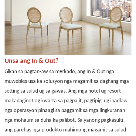
Unsa ang In & Out?
Gikan sa pagtan-aw sa merkado, ang In & Out nga
muwebles usa ka solusyon nga magamit sa daghang mga
setting sa sulud ug sa gawas. Ang mga hotel ug resort
makadaginot og kwarta sa pagpalit, pagtipig, ug inadlaw
nga operasyon pinaagi sa paggamit sa mga lingkuranan
nga mohaum sa duha ka palibot.
Sa yanong pagkasulti,
ang parehas nga produkto mahimong magamit sa sulud