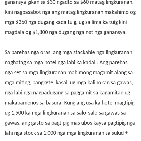
ganansya gikan sa $30 ngadto sa $60 matag lingkuranan.
Kini nagpasabot nga ang matag lingkuranan makahimo og
mga $360 nga dugang kada tuig, ug sa lima ka tuig kini
magdala og $1,800 nga dugang nga net nga ganansya.
Sa parehas nga oras, ang mga stackable nga lingkuranan
naghatag sa mga hotel nga labi ka kadali. Ang parehas
nga set sa mga lingkuranan mahimong magamit alang sa
mga miting, bangkete, kasal, ug mga kalihokan sa gawas,
nga labi nga nagpadugang sa paggamit sa kagamitan ug
makapamenos sa basura. Kung ang usa ka hotel magtipig
ug 1,500
ka mga lingkuranan sa salo-salo
sa gawas sa
gawas, ang gasto sa pagtipig mas ubos kaysa pagtipig nga
lahi nga stock sa 1,000 nga mga lingkuranan sa sulud +