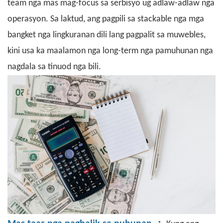
team nga mas mag-focus sa serbisyo ug adlaw-adlaw nga
operasyon. Sa laktud, ang pagpili sa stackable nga mga
bangket nga lingkuranan dili lang pagpalit sa muwebles
,
kini usa ka maalamon nga long-term nga pamuhunan nga
nagdala sa tinuod nga bili.
：