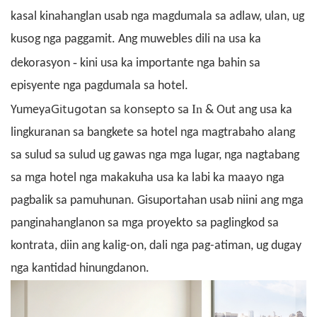
kasal kinahanglan usab nga magdumala sa adlaw, ulan, ug
kusog nga paggamit. Ang muwebles dili na usa ka
-
dekorasyon
kini usa ka importante nga bahin sa
episyente nga pagdumala sa hotel.
Gitugotan sa konsepto sa
In
Yumeya
& Out ang usa ka
lingkuranan sa bangkete sa hotel
nga magtrabaho alang
sa sulud sa sulud ug gawas nga mga lugar, nga nagtabang
sa mga hotel nga makakuha usa ka labi ka maayo nga
pagbalik sa pamuhunan. Gisuportahan usab niini ang mga
panginahanglanon sa mga proyekto sa paglingkod sa
kontrata, diin ang kalig-on, dali nga pag-atiman, ug dugay
nga kantidad hinungdanon.