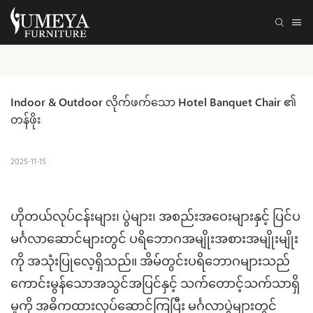
Indoor & Outdoor လိုက်ဖက်သော Hotel Banquet Chair ၏ 
တန်ဖိုး
2025-11-15
ဟိုတယ်လုပ်ငန်းများ၊ ပွဲများ၊ အစည်းအဝေးများနှင့် ပြင်ပ
မင်္ဂလာဆောင်များတွင် ပရိဘောဂအမျိုးအစားအမျိုးမျိုး
ကို အသုံးပြုလေ့ရှိသည်။ အိမ်တွင်းပရိဘောဂများသည်
ကောင်းမွန်သောအသွင်အပြင်နှင့် သက်တောင့်သက်သာရှိ
မှုကို အဓိကထားလုပ်ဆောင်ကြပြီး မင်္ဂလာပွဲများတွင်