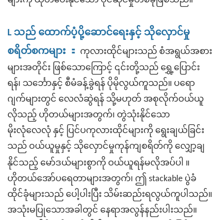
များကို ထုတ်ပေးနိုင်သော ပိုင်ဆိုင်မှုတစ်ခုဖြစ်သည်။
L
သည် ထောက်ပံ့ပို့ဆောင်ရေးနှင့် သိုလှောင်မှု
：
စရိတ်စကများ
ကုလားထိုင်များသည် စံအရွယ်အစား
များအတိုင်း ဖြစ်သောကြောင့် ၎င်းတို့သည် ရွှေ့ပြောင်း
ရန်၊ သင်္ဘောနှင့် စီမံခန့်ခွဲရန် ပိုမိုလွယ်ကူသည်။ ပရော
ဂျက်များတွင် လေလံဆွဲရန် သို့မဟုတ် အစုလိုက်ဝယ်ယူ
လိုသည့် ဟိုတယ်များအတွက်၊ တွဲသုံးနိုင်သော
မိုးလုံလေလုံ
နှင့်
ပြင်ပကုလားထိုင်များကို ရွေးချယ်ခြင်း
သည်
ဝယ်ယူမှုနှင့် သိုလှောင်မှုကုန်ကျစရိတ်ကို လျှော့ချ
။
နိုင်သည့် မော်ဒယ်များစွာကို ဝယ်ယူရန်မလိုအပ်ပါ
ဟိုတယ်အော်ပရေတာများအတွက်၊ ဤ stackable ပွဲခံ
ထိုင်ခုံများသည် ပေါ့ပါးပြီး သိမ်းဆည်းရလွယ်ကူပါသည်။
အသုံးမပြုသောအခါတွင် နေရာအလွန်နည်းပါးသည်။