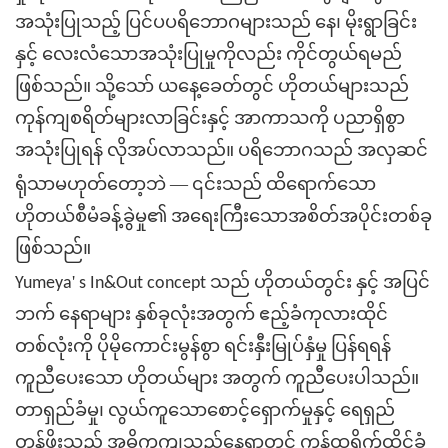
အသုံးပြုသည့် ပြင်ပပရိဘောဂများသည် နေ၊ မိုးရွာခြင်း
နှင့် လေးလံသောအသုံးပြုမှုကိုလည်း ကိုင်တွယ်ရမည်
ဖြစ်သည်။ သို့သော် ယနေ့ခေတ်တွင် ဟိုတယ်များသည်
ကုန်ကျစရိတ်များလာခြင်းနှင့် အာကာသကို ပညာရှိစွာ
အသုံးပြုရန် လိုအပ်လာသည်။ ပရိဘောဂသည် အလှဆင်
—
ရုံသာမဟုတ်တော့ဘဲ
၎င်းသည် ထိရောက်သော
ဟိုတယ်စီမံခန့်ခွဲမှု၏ အရေးကြီးသောအစိတ်အပိုင်းတစ်ခု
ဖြစ်သည်။
'
Yumeya
s In&Out concept သည်
ဟိုတယ်တွင်း နှင့် အပြင်
ဘက် နေရာများ နှစ်ခုလုံးအတွက် ဧည့်ခံကုလားထိုင်
တစ်လုံးကို ပိုမိုကောင်းမွန်စွာ ရင်းနှီးမြုပ်နှံမှု ပြန်ရရန်
ကူညီပေးသော ဟိုတယ်များ အတွက် ကူညီပေးပါသည်။
တာရှည်ခံမှု၊ လွယ်ကူသောစောင့်ရှောက်မှုနှင့် ရေရှည်
တန်ဖိုးသည် အဓိကကျသည့်နေရာတွင် ကန်ထရိုက်ထိုင်ခုံ