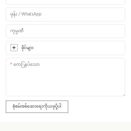
ဖုန်း / WhatsApp
ကုမ္ပဏီ
ဖိုင်များ
ကေြနပ်သော
စုံစမ်းစစ်ဆေးရေးကိုယခုပို့ပါ