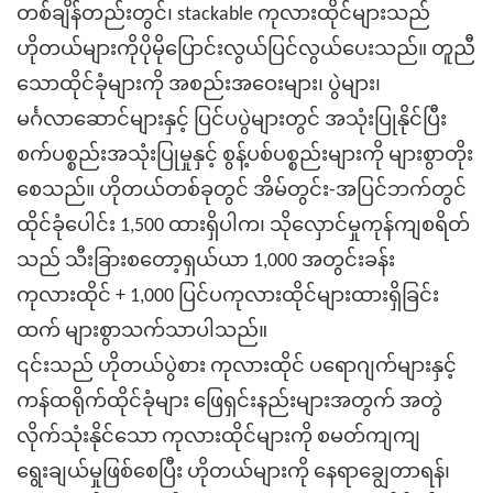
တစ်ချိန်တည်းတွင်၊ stackable ကုလားထိုင်များသည်
ဟိုတယ်များကိုပိုမိုပြောင်းလွယ်ပြင်လွယ်ပေးသည်။ တူညီ
သောထိုင်ခုံများကို အစည်းအဝေးများ၊ ပွဲများ၊
မင်္ဂလာဆောင်များနှင့် ပြင်ပပွဲများတွင် အသုံးပြုနိုင်ပြီး
စက်ပစ္စည်းအသုံးပြုမှုနှင့် စွန့်ပစ်ပစ္စည်းများကို များစွာတိုး
စေသည်။ ဟိုတယ်တစ်ခုတွင် အိမ်တွင်း-အပြင်ဘက်တွင်
ထိုင်ခုံပေါင်း
1,500 ထားရှိပါက၊ သိုလှောင်မှုကုန်ကျစရိတ်
သည် သီးခြားစတော့ရှယ်ယာ 1,000 အတွင်းခန်း
ကုလားထိုင် + 1,000 ပြင်ပကုလားထိုင်များထားရှိခြင်း
ထက် များစွာသက်သာပါသည်။
၎င်းသည် ဟိုတယ်ပွဲစား ကုလားထိုင် ပရောဂျက်များနှင့်
ကန်ထရိုက်ထိုင်ခုံများ ဖြေရှင်းနည်းများအတွက် အတွဲ
လိုက်သုံးနိုင်သော ကုလားထိုင်များကို စမတ်ကျကျ
ရွေးချယ်မှုဖြစ်စေပြီး ဟိုတယ်များကို နေရာချွေတာရန်၊