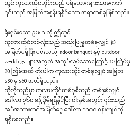
၊
တွင် ကုလားထိုင်တိုင်းသည် ပရိဘောဂများသာမကဘဲ
၎င်းသည် အမြတ်အစွန်းရနိုင်သော အရာတစ်ခုဖြစ်သည်။
ကို
ရိုးရှင်းသော ဥပမာ
ဤတွင်
ကုလားထိုင်တစ်လုံးသည် အသုံးပြုမှုတစ်ခုလျှင် $3
အမြတ်ရရှိပြီး ၎င်းသည် indoor banquet နှင့် outdoor
weddings များအတွက် အလုပ်လုပ်သောကြောင့် 10 ကြိမ်မှ
20 ကြိမ်အထိ တိုးပါက ကုလားထိုင်တစ်ခုလျှင် အမြတ်
$30 မှ $60 အထိရှိသည်။
ဆိုလိုသည်မှာ ကုလားထိုင်တစ်ခုစီသည် တစ်နှစ်လျှင်
ဒေါ်လာ ၃၆၀ ခန့် ပိုမိုရရှိနိုင်ပြီး ငါးနှစ်အတွင်း ၎င်းသည်
အပိုအသားတင်အမြတ်ငွေ ဒေါ်လာ ၁၈၀၀ ဝန်းကျင်ကို
ရရှိစေသည်။