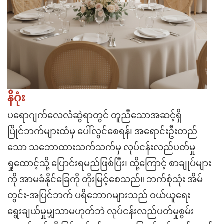
နိဂုံး
ပရောဂျက်လေလံဆွဲရာတွင် တူညီသောအဆင့်ရှိ
ပြိုင်ဘက်များထံမှ ပေါ်လွင်စေရန်၊ အရောင်းဦးတည်
သော သဘောထားသက်သက်မှ လုပ်ငန်းလည်ပတ်မှု
ရှုထောင့်သို့ ပြောင်းရမည်ဖြစ်ပြီး၊ ထို့ကြောင့် စာချုပ်များ
ကို အာမခံနိုင်ခြေကို တိုးမြင့်စေသည်။ ဘက်စုံသုံး အိမ်
တွင်း-အပြင်ဘက် ပရိဘောဂများသည် ဝယ်ယူရေး
ရွေးချယ်မှုမျှသာမဟုတ်ဘဲ လုပ်ငန်းလည်ပတ်မှုစွမ်း