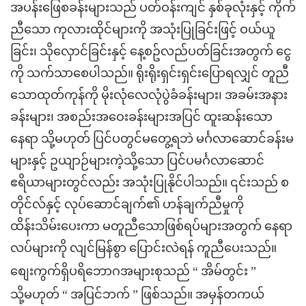
အပန်းဖြေစခန်းများသည် ပတ်ဝန်းကျင် နှစ်ခုလုံးနှင့် ကိုက်
ညီသော ကုလားထိုင်များကို အသုံးပြုခြင်းဖြင့် ဝယ်ယူ
ခြင်း၊ သိုလှောင်ခြင်းနှင့် နေ့စဥ်လည်ပတ်ခြင်းအတွက် ငွေ
ကို သက်သာစေပါသည်။
ရိုးရိုးရှင်းရှင်းပြောရလျှင် တူညီ
သောထုတ်ကုန်ကို မိုးလုံလေလုံပွဲခံခန်းများ၊ အခမ်းအနား
ခန်းများ၊ အစည်းအဝေးခန်းများအပြင် ထူးဆန်းသော
နေရာ သို့မဟုတ် ပြင်ပတွင်မတွေ့ရဘဲ မင်္ဂလာဆောင်ခန်းမ
များနှင့် ဥယျာဉ်များကဲ့သို့သော ပြင်ပမင်္ဂလာဆောင်
ဧရိယာများတွင်လည်း အသုံးပြုနိုင်ပါသည်။ ၎င်းသည် စ
တိုင်လ်နှင့် လုပ်ဆောင်ချက်၏ ဟန်ချက်ညီမှုကို
ထိန်းသိမ်းပေးကာ မတူညီသောဖြစ်ရပ်များအတွက် နေရာ
လပ်များကို လျင်မြန်စွာ ပြောင်းလဲရန် ကူညီပေးသည်။
“
”
စျေးကွက်ရှိပရိဘောဂအများစုသည်
အိမ်တွင်း
ဖြစ်သည်။
“
”
သို့မဟုတ်
အပြင်ဘက်
အမှန်တကယ်