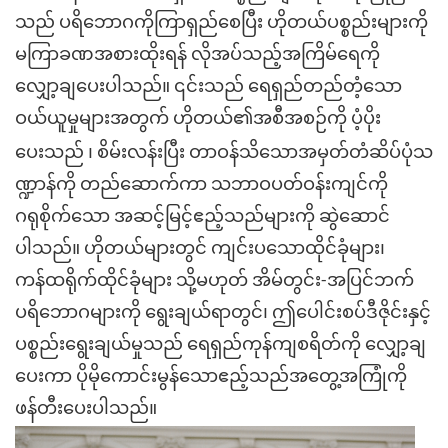
သည် ပရိဘောဂကိုကြာရှည်စေပြီး ဟိုတယ်ပစ္စည်းများကို
မကြာခဏအစားထိုးရန် လိုအပ်သည့်အကြိမ်ရေကို
လျှော့ချပေးပါသည်။ ၎င်းသည် ရေရှည်တည်တံ့သော
ဝယ်ယူမှုများအတွက် ဟိုတယ်၏အစီအစဉ်ကို ပံ့ပိုး
၊
ပေးသည်
စိမ်းလန်းပြီး တာဝန်သိသောအမှတ်တံဆိပ်ပုံသ
ဏ္ဍာန်ကို တည်ဆောက်ကာ သဘာဝပတ်ဝန်းကျင်ကို
ဂရုစိုက်သော အဆင့်မြင့်ဧည့်သည်များကို ဆွဲဆောင်
ပါသည်။ ဟိုတယ်များတွင် ကျင်းပသောထိုင်ခုံများ၊
ကန်ထရိုက်ထိုင်ခုံများ သို့မဟုတ် အိမ်တွင်း-အပြင်ဘက်
ပရိဘောဂများကို ရွေးချယ်ရာတွင်၊ ဤပေါင်းစပ်ဒီဇိုင်းနှင့်
ပစ္စည်းရွေးချယ်မှုသည် ရေရှည်ကုန်ကျစရိတ်ကို လျှော့ချ
ပေးကာ ပိုမိုကောင်းမွန်သောဧည့်သည်အတွေ့အကြုံကို
ဖန်တီးပေးပါသည်။