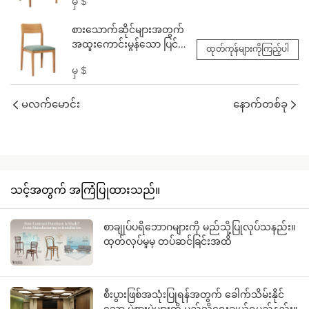
မှ
$
ကုလားထိုင် YW5709H
Yumeya
စားသောက်ဆိုင်များအတွက်
အထူးကောင်းမွန်သော ပြင်ပ
ထုတ်ကုန်များကိုကြည့်ပါ
ကုလားထိုင်များ YL1609H
မှ
$
Yumeya
မလက်မောင်း
နောက်တစ်ခု
သင့်အတွက် အကြံပြုထားသည်။
စာချုပ်ပရိဘောဂများကို မည်သို့ပြုလုပ်သနည်း။
ထုတ်လုပ်မှုမှ တပ်ဆင်ခြင်းအထိ
စီးပွားဖြစ်အသုံးပြုရန်အတွက် ခေါက်သိမ်းနိုင်
သော ပွဲစားပွဲများကို မည်သို့ရွေးချယ်ရမည်နည်း။