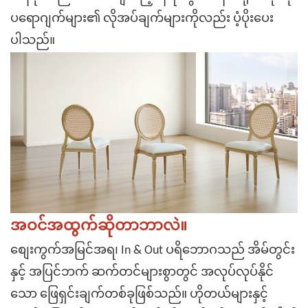
ပရောဂျက်များ၏ လိုအပ်ချက်များကိုလည်း ပံ့ပိုးပေး
ပါသည်။
အဝင်အထွက်ဆိုတာဘာလဲ။
စျေးကွက်အမြင်အရ၊ In & Out ပရိဘောဂသည် အိမ်တွင်း
နှင့် အပြင်ဘက် ဆက်တင်များစွာတွင် အလုပ်လုပ်နိုင်
သော ဖြေရှင်းချက်တစ်ခုဖြစ်သည်။ ဟိုတယ်များနှင့်