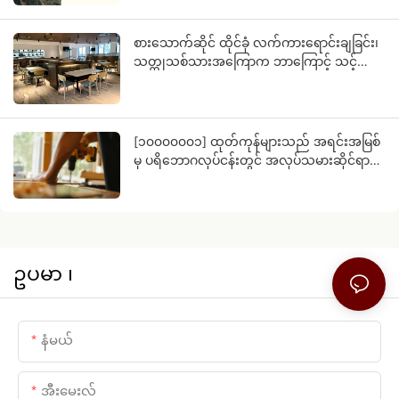
စားသောက်ဆိုင် ထိုင်ခုံ လက်ကားရောင်းချခြင်း၊
သတ္တုသစ်သားအကြောက ဘာကြောင့် သင့်
လုပ်ငန်းရဲ့ အနာဂတ်ဖြစ်နိုင်တာလဲ။
[၁၀၀၀၀၀၀၁] ထုတ်ကုန်များသည် အရင်းအမြစ်
မှ ပရိဘောဂလုပ်ငန်းတွင် အလုပ်သမားဆိုင်ရာ
စိန်ခေါ်မှုများကို ကိုင်တွယ်ဖြေရှင်းရန် သင့်အား
ကူညီပေးသည်
ဥပမာ ၊
နံမယ်
အီးမေးလ်