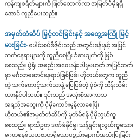
ကုန်ကျစရိတ်များကို ဖြတ်တောက်ကာ အမြတ်ပိုမိုရရှိ
အောင် ကူညီပေးသည်။
အမှတ်တံဆိပ် မြှင့်တင်ခြင်းနှင့် အတွေ့အကြုံ မြင့်
မားခြင်း-
ပေါင်းစပ်ဒီဇိုင်းသည် အတွင်းခန်းနှင့် အပြင်
ဘက်နေရာများကို တူညီစေပြီး ခံစားချက်ကို ဖြစ်
စေသည်။ ပွဲရုံ၊ အစည်းအဝေးခန်း ဒါမှမဟုတ် အပြင်ဘက်
မှာ မင်္ဂလာဆောင်နေရာပဲဖြစ်ဖြစ်၊ ဟိုတယ်တွေက တူညီ
တဲ့ သက်တောင့်သက်သာနဲ့ ပြေပြစ်တဲ့ ပုံစံကို ထိန်းသိမ်း
ထားနိုင်ပါတယ်။ ၎င်းသည် အလုံးစုံအာကာသ
အရည်အသွေးကို ပိုမိုကောင်းမွန်လာစေပြီး
ဟိုတယ်၏အမှတ်တံဆိပ်ကို မှတ်မိရန် ပိုမိုလွယ်ကူ
ရာသီဥတု
စေသည်။
ဒဏ်ခံနိုင်မှု၊ သန့်ရှင်းရလွယ်ကူသော၊
ဂေဟစနစ်သဟဇာတရှိသောပစ္စည်းများကိုအသုံးပြုခြင်း