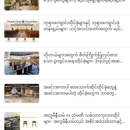
ဘုရားကျောင်းထိုင်ခုံများနှင့် ဘုရားကျောင်းခုံ
တန်းရှည်များ- သင့်အသင်းတော်အတွက် မည်
သည့်ထိုင်ခုံသည် သင့်တော်သနည်း။
ဟိုတယ်များအတွက် စိတ်ကြိုက်ပြုလုပ်ထား
သော ပွဲကျင်းပရေးထိုင်ခုံများ- ကြယ်ပွင့်အဆင့်
သတ်မှတ်ထားသော ဟိုတယ်ပရောဂျက်များ
အတွက် OEM လမ်းညွှန်
အခင်းအကာပါ စားသောက်ဆိုင်ထိုင်ခုံတွေနဲ့
အခင်းအကာမပါတဲ့ ထိုင်ခုံတွေက ဘာတွေ
ကွာခြားလဲ။
အလူမီနီယမ် vs သံမဏိ သစ်သားကုလားထိုင်
များ- အလူမီနီယမ်သည် အစိုင်အခဲသစ်သားနှင့် ပို
တူရသည့် အကြောင်းရင်းကား အဘယ်နည်း။