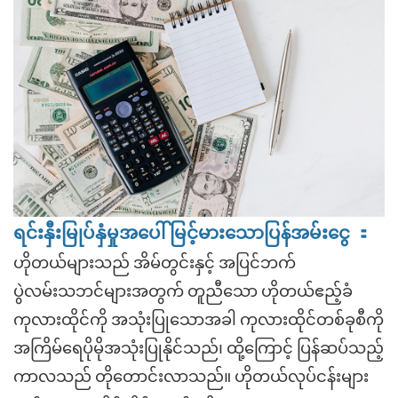
：
ရင်းနှီးမြုပ်နှံမှုအပေါ် မြင့်မားသောပြန်အမ်းငွေ
ဟိုတယ်များသည် အိမ်တွင်းနှင့် အပြင်ဘက်
ပွဲလမ်းသဘင်များအတွက် တူညီသော ဟိုတယ်ဧည့်ခံ
ကုလားထိုင်ကို အသုံးပြုသောအခါ ကုလားထိုင်တစ်ခုစီကို
အကြိမ်ရေပိုမိုအသုံးပြုနိုင်သည်၊ ထို့ကြောင့် ပြန်ဆပ်သည့်
ကာလသည် တိုတောင်းလာသည်။ ဟိုတယ်လုပ်ငန်းများ