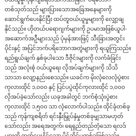
ဝယ်ယူမှုကုန်ကျစရိတ်သက်သာခြင်း- ပရိဘောဂ
တစ်သုတ်သည် များပြားသောအခြေအနေများကို
ဆောင်ရွက်ပေးနိုင်ပြီး ထပ်တူဝယ်ယူမှုများကို လျှော့ချ
နိုင်သည်။ ဟိုတယ်ပရောဂျက်များကို ဥပမာအဖြစ်ယူပါ-
အဆောက်အဦများသည် ပုံမှန်အားဖြင့် သီးခြားအတွင်း
ပိုင်းနှင့် အပြင်ဘက်ပရိဘောဂအတွဲများကို ရယူကြသည်။
ရည်ရွယ်ချက် နှစ်ခုပါသော ဒီဇိုင်းများကို လက်ခံခြင်း
သည် အလုံးစုံ ဝယ်ယူရေး လိုအပ်ချက်များကို သိသိ
သာသာ လျော့နည်းစေသည်။ ယခင်က မိုးလုံလေလုံပွဲစား
ကုလားထိုင် ၁,၀၀၀ နှင့် ပြင်ပပွဲထိုင်ကုလားထိုင် ၁,၀၀၀
လိုအပ်ခဲ့သော်လည်း ယခုအခါတွင် ဘက်စုံသုံးပွဲစား
ကုလားထိုင် ၁,၅၀၀ သာ လုံလောက်ပါသည်။ ထိုင်ခုံတစ်ခု
သည် ကုန်ကျစရိတ် ရင်းနှီးမြှုပ်နှံမှုတစ်ခုမျှသာမဟုတ်
သော်လည်း အရေအတွက်၊ ရေရှည်တည်တံ့သော ရလဒ်