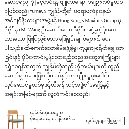
ဆောင်ရည်ကို မြှင့်တင်ရန် ဗျူဟာမြောက်ချဉ်းကပ်မှုတစ်
ခုဖြစ်သည်။
Yumeya
ကျွန်ုပ်တို့၏ ပရော်ဖက်ရှင်နယ်
အင်ဂျင်နီယာများအဖွဲ့နှင့် Hong Kong's Maxim's Group မှ
ဒီဇိုင်နာ Mr Wang ဦးဆောင်သော ဒီဇိုင်းအဖွဲ့မှ ပံ့ပိုးပေး
ထားသော ပြီးပြည့်စုံသော ဖြေရှင်းချက်များကို ပေး
ပါသည်။ ထိရောက်သောစီမံခန့်ခွဲမှု၊ ကုန်ကျစရိတ်ချွေတာ
ခြင်းနှင့် ပိုမိုကောင်းမွန်သောဧည့်သည်အတွေ့အကြုံများ
ရရှိစေရန်အတွက် ကျွန်ုပ်တို့သည် ဟိုတယ်များကို ကူညီ
ဆောင်ရွက်ပေးပြီး ဟိုတယ်နှင့် အကျိုးတူပူးပေါင်း
လုပ်ဆောင်မှုတစ်ခုဖန်တီးရန် သင့်အဖွဲ့၏အချိန်နှင့်
အရင်းအမြစ်များကို လွတ်ကင်းစေသည်။
လုပ်ငန်းသုံးအတွက်
မိုးလုံလေလုံ-အပြင်ဘက်
ထုတ်ကုန်များကိုကြည့်ပါ
စားသောက်ဆိုင်သုံး