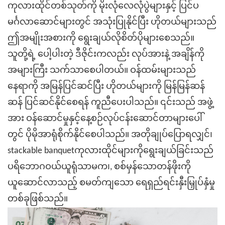
ကုလားထိုင်တစ်သုတ်ကို မိုးလုံလေလုံပွဲများနှင့် ပြင်ပ
မင်္ဂလာဆောင်များတွင် အသုံးပြုနိုင်ပြီး ဟိုတယ်များသည်
ဤအမျိုးအစားကို ရွေးချယ်လိုစိတ်ပိုများစေသည်။
သူတို့ရဲ့ ပေါ့ပါးတဲ့ ဒီဇိုင်းကလည်း လုပ်အားနဲ့ အချိန်ကို
အများကြီး သက်သာစေပါတယ်။ ဝန်ထမ်းများသည်
နေရာကို အမြန်ပြင်ဆင်ပြီး ဟိုတယ်များကို မြန်မြန်ဆန်
ဆန် ပြင်ဆင်နိုင်စေရန် ကူညီပေးပါသည်။ ၎င်းသည် အဖွဲ့
အား ဝန်ဆောင်မှုနှင့်နေ့စဉ်လုပ်ငန်းဆောင်တာများပေါ်
တွင် ပိုမိုအာရုံစိုက်နိုင်စေပါသည်။ အတိုချုပ်ပြောရလျှင်၊
stackable banquetကုလားထိုင်များကိုရွေးချယ်ခြင်းသည်
ပရိဘောဂဝယ်ယူရုံသာမက၊
,
စစ်မှန်သောတန်ဖိုးကို
ယူဆောင်လာသည့် စမတ်ကျသော ရေရှည်ရင်းနှီးမြှုပ်နှံမှု
တစ်ခုဖြစ်သည်။