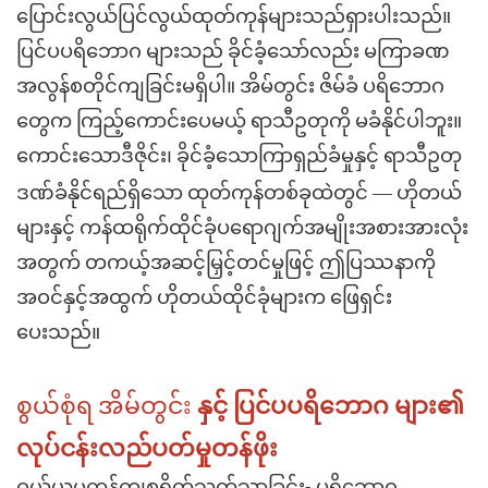
ပြောင်းလွယ်ပြင်လွယ်ထုတ်ကုန်များသည်ရှားပါးသည်။
ပြင်ပပရိဘောဂ
များသည် ခိုင်ခံ့သော်လည်း မကြာခဏ
အလွန်စတိုင်ကျခြင်းမရှိပါ။ အိမ်တွင်း ဇိမ်ခံ ပရိဘောဂ
တွေက ကြည့်ကောင်းပေမယ့် ရာသီဥတုကို မခံနိုင်ပါဘူး။
ကောင်းသောဒီဇိုင်း၊ ခိုင်ခံ့သောကြာရှည်ခံမှုနှင့် ရာသီဥတု
—
ဒဏ်ခံနိုင်ရည်ရှိသော ထုတ်ကုန်တစ်ခုထဲတွင်
ဟိုတယ်
များနှင့် ကန်ထရိုက်ထိုင်ခုံပရောဂျက်အမျိုးအစားအားလုံး
အတွက် တကယ့်အဆင့်မြှင့်တင်မှုဖြင့် ဤပြဿနာကို
အဝင်နှင့်အထွက် ဟိုတယ်ထိုင်ခုံများက ဖြေရှင်း
ပေးသည်။
စွယ်စုံရ အိမ်တွင်း
နှင့်
ပြင်ပပရိဘောဂ
များ၏
လုပ်ငန်းလည်ပတ်မှုတန်ဖိုး