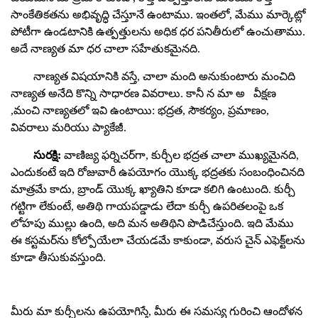
సాంకేతికతను అభివృద్ధి చేస్తూనే ఉంటాము. ఇంతలో, మేము మార్కెట్లో
పోటీగా ఉండటానికి ఉత్పత్తులను అధిక ధర పనితీరులో ఉంచుతాము.
అదే నాణ్యత మా ధర చాలా సహేతుకమైనది.
నాణ్యత విషయానికి వస్తే, చాలా మంది అనుకుంటారు
మంచిది
నాణ్యత అనేది కొన్ని సాధారణ వివరాలు. కానీ న
మా అ
వీక్షణ
,మంచి నాణ్యతలో ఇవి ఉంటాయి: భద్రత, సౌకర్యం, ప్రమాణం,
వివరాలు మరియు ప్యాకేజీ.
సురక్షి:
వాణిజ్య ఫర్నిచర్‌గా, కుర్చీల భద్రత చాలా ముఖ్యమైనది,
ఎందుకంటే ఇది రోజువారీ ఉపయోగం యొక్క భద్రతకు సంబంధించినది
మాత్రమే కాదు, బ్రాండ్ యొక్క ఖ్యాతిని కూడా కలిగి ఉంటుంది. కుర్చీ
గట్టిగా లేకుంటే, అతిథి గాయపడ్డాడు లేదా కుర్చీ ఉపరితలంపై ఒక
లోహపు ముల్లు ఉంది, అది మన అతిథిని పొడిచేస్తుంది. ఇది మేము
ఈ కస్టమర్‌ను కోల్పోయేలా చేయడమే కాకుండా, వరుస చైన్ ఎఫెక్ట్‌లను
కూడా తీసుకువస్తుంది.
మీరు మా కుర్చీలను ఉపయోగిస్తే, మీరు ఈ సమస్య గురించి ఆందోళన