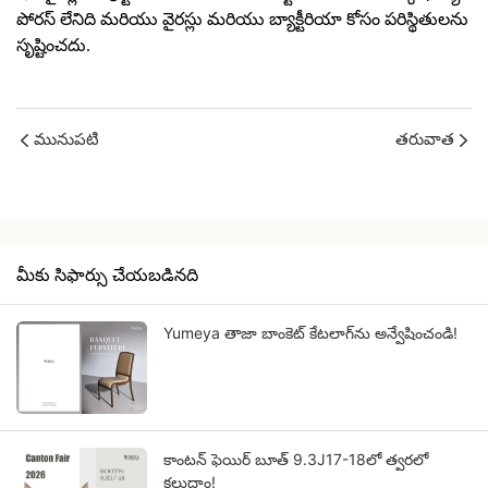
పోరస్ లేనిది మరియు వైరస్లు మరియు బ్యాక్టీరియా కోసం పరిస్థితులను
సృష్టించదు.
మునుపటి
తరువాత
మీకు సిఫార్సు చేయబడినది
Yumeya తాజా బాంకెట్ కేటలాగ్‌ను అన్వేషించండి!
కాంటన్ ఫెయిర్ బూత్ 9.3J17-18లో త్వరలో
కలుద్దాం!