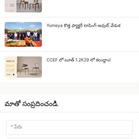
Yumeya కొత్త ఫ్యాక్టరీ టాపింగ్-అవుట్ వేడుక
CCEF లో బూత్ 1.2K29 లో కలుద్దాం!
మాతో సంప్రదించండి.
పేరు