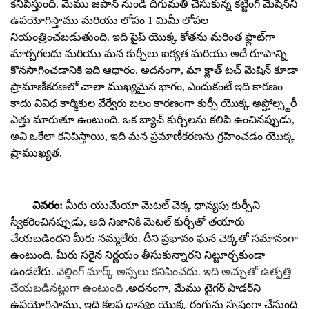
కనిపిస్తుంది.
మేము జపాన్ నుండి దిగుమతి చేసుకున్న కట్టింగ్ మెషీన్‌ని
ఉపయోగిస్తాము మరియు లోపం 1 మిమీ లోపల
నియంత్రించబడుతుంది. ఇది పైప్ యొక్క కోతను మరింత ఫ్లాట్‌గా
మార్చగలదు మరియు మన కుర్చీలు ఐక్యత మరియు అదే రూపాన్ని
కొనసాగించడానికి ఇది ఆధారం. అదనంగా, మా క్లాత్ టచ్ మెషిన్ కూడా
ప్రామాణీకరణలో చాలా ముఖ్యమైన భాగం, ఎందుకంటే ఇది కారణం
కాదు వివిధ కార్మికుల వేర్వేరు బలం కారణంగా కుర్చీ యొక్క అప్హోల్స్టరీ
ఎత్తు మారుతూ ఉంటుంది. ఒక బ్యాచ్ కుర్చీలను కలిపి ఉంచినప్పుడు,
అవి ఒకేలా కనిపిస్తాయి, ఇది మన ప్రమాణీకరణను గ్రహించడం యొక్క
ప్రాముఖ్యత.
వివరం:
మీరు యుమేయా మెటల్ చెక్క ధాన్యపు కుర్చీని
స్వీకరించినప్పుడు, అది నిజానికి మెటల్ కుర్చీతో తయారు
చేయబడిందని మీరు నమ్మలేరు. దీని ప్రభావం ఘన చెక్కతో సమానంగా
ఉంటుంది. మీరు సరైన నిర్ణయం తీసుకున్నారని నిట్టూర్చకుండా
ఉండలేరు.
వెల్డింగ్ మార్క్ అస్సలు కనిపించదు. ఇది అచ్చుతో ఉత్పత్తి
చేయబడినట్లుగా ఉంటుంది
.అదనంగా, మేము టైగర్ పౌడర్‌ని
ఉపయోగిస్తాము, ఇది కలప ధాన్యం యొక్క రంగును స్పష్టంగా చేస్తుంది