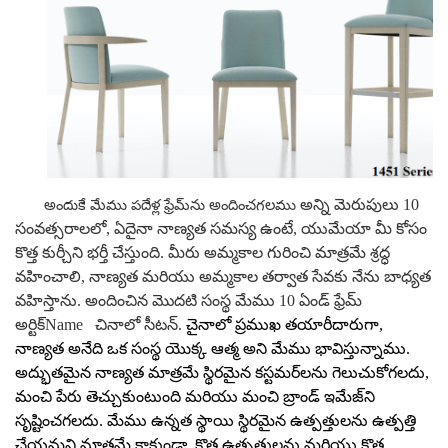
అన్ని మెరుపులు
10
అందుకే మేము పదేళ్ల ఫ్రేమ్‌ను అందించగలము
సంవత్సరాలలో, ఏదైనా నాణ్యత సమస్య ఉంటే, యుమేయా మీ కోసం
కొత్త కుర్చీని భర్తీ చేస్తుంది. మీరు అమ్మకాల గురించి మాత్రమే శ్రద్ధ
వహించాలి, నాణ్యత మరియు అమ్మకాల తర్వాత సేవకు నేను బాధ్యత
వహిస్తాను.
అందించిన మొదటి సంస్థ మేము
10 ఏండ్ ఫ్రేమ్
అర్టిక్Name
చినాలో సీటన్.
చైనాలో ప్రముఖ తయారీదారుగా,
నాణ్యత అనేది ఒక సంస్థ యొక్క ఆత్మ అని మేము భావిస్తున్నాము.
అద్భుతమైన నాణ్యత మాత్రమే స్థిరమైన కస్టమర్‌లను గెలుచుకోగలదు,
మంచి పేరు తెచ్చుకుంటుంది మరియు మంచి బ్రాండ్ ఇమేజ్‌ని
సృష్టించగలదు. మేము ఉన్నత స్థాయి స్థిరమైన ఉత్పత్తులను ఉత్పత్తి
చేయమని మాత్రమే కాకుండా, కొత్త ఉత్పత్తులను మరియు కొత్త