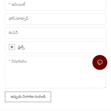
ఇమెయిల్
ఫోన్/వాట్సాప్
కంపెనీ
ఫైల్స్
విషయము
ఇప్పుడు విచారణ పంపండి