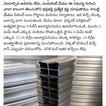
చెందాల్సిన అవసరం లేదు, ఎందుకంటే మేము ఈ సమస్య గురించి
చాలా కాలంగా తెలుసుకొని భద్రతపై ప్రత్యేక శ్రద్ధ చూపుతాము. కాబట్టి
మేము
పేటెంట్ బలం గొట్టాలు మరియు నిర్మాణాలు, ఇది కుర్చీ యొక్క
బలాన్ని బాగా పెంచుతుంది.
మేము కూడా,
ఫర్నిచర్ పరిశ్రమలో
అత్యధిక స్థాయి 6-సిరీస్ అల్యూమినియం ఉపయోగించండి. మందం 2
మిమీ కంటే ఎక్కువ, మరియు కొంత ఒత్తిడి స్థానం 4 మిమీ కంటే
ఎక్కువ. 15-16 డిగ్రీల అల్యూమినియం యొక్క కాఠిన్యం, 14 డిగ్రీల
అంతర్జాతీయ ప్రమాణాన్ని మించిపోయింది.
చెక్కతో కనిపించే కుర్చీ
కానీ ఎప్పుడూ వదులుకోదు. పనికి మరే ఇతర కుర్చీలు లేవు.