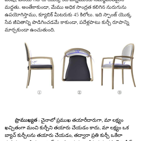
మద్దతు.
అంతేకాకుండా, మేము అధిక సాంద్రత కలిగిన నురుగును
ఉపయోగిస్తాము, క్యూబిక్ మీటరుకు 45 కిలోలు. ఇది స్పాంజ్ యొక్క
సేవ జీవితాన్ని పొడిగించడమే కాకుండా, పదేళ్లపాటు కుర్చీ రూపాన్ని
మార్చకుండా ఉంచుతుంది.
ప్రాముఖ్యత
చైనాలో ప్రముఖ తయారీదారుగా, మా లక్ష్యం
:
ఖచ్చితంగా మంచి కుర్చీని తయారు చేయడం కాదు, మా లక్ష్యం ఒక
బ్యాచ్ కుర్చీలను తయారు చేయడం, తద్వారా ప్రతి కుర్చీ ఒకేలా