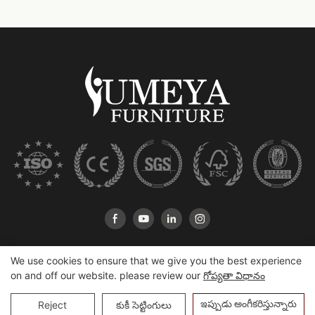
We use cookies to ensure that we give you the best experience
on and off our website. please review our
గోప్యతా విధానం
కాపీరైట్ © 2025 హషన్ Yumeya Furniture కో., లిమిటెడ్ |
సైట్‌మాప్
ఇప్పుడు అంగీకరిస్తున్నారు
Reject
కుకీ సెట్టింగులు