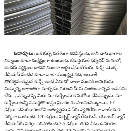
ఓదార్పులు:
ఒక కుర్చీ సరళంగా కనిపిస్తుంది, కానీ దాని భాగాల
నిర్మాణం కూడా సంక్లిష్టంగా ఉంటుంది. కమర్షియల్ ఫర్నీచర్ రంగంలో,
కొందరు వ్యక్తులు దానిని నిజంగా అర్థం చేసుకోగలరు. కుర్చీ యొక్క
రేడియన్ వంటిది కూడా చాలా ముఖ్యమైనది, అయితే
సౌకర్యవంతమైన కుర్చీ అంటే ఏమిటో చాలా మందికి తెలియదు.
మిమ్మల్ని అశాంతిగా మార్చడం గురించి మీరు చింతించాల్సిన అవసరం
లేదు. , వెన్నునొప్పి మీరు మా కుర్చీలను కొనుగోలు చేసినప్పుడు. మా
కుర్చీలు అన్నీ సమర్థతా శాస్త్రం ప్రకారం రూపొందించబడ్డాయి.
101
డిగ్రీలు, వెనుకభాగంలోని అత్యుత్తమ పిచ్‌కు వ్యతిరేకంగా వాలేందుకు
చక్కగా ఉంటుంది. 170 డిగ్రీలు, పర్ఫెక్ట్ బ్యాక్ రేడియన్, యూజర్ బ్యాక్
రేడియన్‌కు సరిగ్గా సరిపోతుంది.3-5 డిగ్రీలు, తగిన సీటు ఉపరితల
వంపు, వినియోగదారు యొక్క కటి వెన్నెముకకు సమర్థవంతమైన