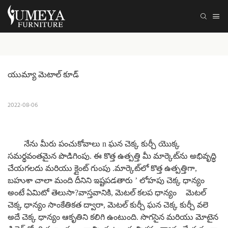
యుమ్యా మెటాల్ కూడ్
2022-08-06
నేను మీరు పంచుకోవాలు
n ఘన చెక్క కుర్చీ యొక్క
సమర్థవంతమైన పొడిగింపు.
ఈ కొత్త ఉత్పత్తి మీ మార్కెట్‌ను అభివృద్ధి
చేయగలదు మరియు
క్లైంట్ గుంపు
.మార్కెట్‌లో కొత్త ఉత్పత్తిగా,
బహుశా చాలా మంది దీనిని ఇష్టపడతారు
’
లోహపు చెక్క ధాన్యం
అంటే ఏమిటో తెలుసా?వాస్తవానికి, మెటల్ కలప ధాన్యం
మెటల్
చెక్క ధాన్యం సాంకేతికత ద్వారా, మెటల్ కుర్చీ ఘన చెక్క కుర్చీ వలె
అదే చెక్క ధాన్యం ఆకృతిని కలిగి ఉంటుంది.
సొగసైన మరియు మోటైన