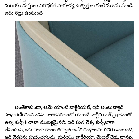
మరియు దుస్తులు నిరోధకత సారూప్య ఉత్పత్తుల కంటే మూడు నుండి
ఐదు రెట్లు ఉంటుంది.
అంతేకాకుండా, ఆమె యాంటీ బాక్టీరియల్, ఇది అంటువ్యాధి
సాధారణీకరించబడిన వాతావరణంలో యాంటీ బాక్టీరియల్ ప్రభావంతో
ఉన్న కుర్చీకి చాలా ముఖ్యమైనది. ఇది ఘన చెక్క కుర్చీలాగా
లేనందున, ఇది చాలా కాలం తర్వాత అనేక రంధ్రాలను కలిగి ఉంటుంది,
ఇది వైరస్లను పుట్టించగలదు. మరియు బాక్టీరియా. మెటల్ చెక్క ధాన్యం