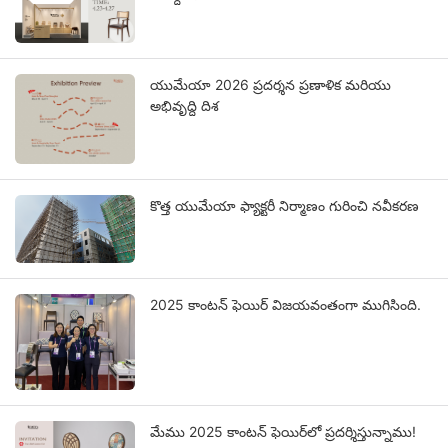
యుమేయా 2026 ప్రదర్శన ప్రణాళిక మరియు
అభివృద్ధి దిశ
కొత్త యుమేయా ఫ్యాక్టరీ నిర్మాణం గురించి నవీకరణ
2025 కాంటన్ ఫెయిర్ విజయవంతంగా ముగిసింది.
మేము 2025 కాంటన్ ఫెయిర్‌లో ప్రదర్శిస్తున్నాము!