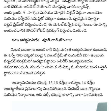
డిజైన్‌తో, ది
మూలకఱ్ఱల ధాన్ని చుట్టు
మన్నికను త్యాగం చేయకుండా
వారి డెకర్‌ను అప్‌డేట్ చేయాలని చూస్తున్న వారికి బ్యాలెన్స్
అందిస్తుంది.
A
సొగసైన మరియు మోటైన డిజైన్ ఏదైనా అలంకరణ
మరియు ఫర్నీచర్ సమిష్టితో చక్కగా ఉంటుంది. ధృడమైన పూర్తిగా
వెల్డెడ్ ఫ్రేమ్‌తో నిర్మించబడింది, ఈ మెటల్ కుర్చీకి చెక్క గింజల రూపాన్ని
అందించడానికి పౌడర్ కోటెడ్ ఫినిషింగ్ వర్తించబడుతుంది.
బలు
అల్మిమినియ్
వూడ్ లుక్ తోName
మెటల్ బలంగా ఉంటుంది కానీ చెక్క మరింత ఆకర్షణీయంగా ఉంటుంది.
ఈ కుర్చీ దాని చెక్కతో బలమైన మెటల్ ఫ్రేమ్‌తో రెండింటినీ కలిగి ఉంటుంది.
ఫర్నిచర్ పరిశ్రమలో అత్యధిక స్థాయి 6-సిరీస్ అల్యూమినియం
ఉపయోగించండి. మందం 2 మిమీ కంటే ఎక్కువ, మరియు కొంత ఒత్తిడి
స్థానం 4 మిమీ కంటే ఎక్కువ.
అల్యూమినియం యొక్క 15-16 డిగ్రీల కాఠిన్యం, 14 డిగ్రీల
అంతర్జాతీయ ప్రమాణాన్ని మించిపోయింది. పేటెంట్ బలం గొట్టాలు
మరియు నిర్మాణాలు, ఇది కుర్చీ యొక్క బలాన్ని బాగా పెంచుతుంది.