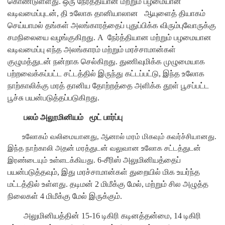
கொண்டுள்ளது.
ஒரு நேர்த்தியான மற்றும் பழமையான
வடிவமைப்புடன், தி
உலோக தானியாலான
ஆயுளைத் தியாகம்
செய்யாமல் தங்கள் அலங்காரத்தைப் புதுப்பிக்க விரும்புவோருக்கு
சமநிலையை வழங்குகிறது.
A
நேர்த்தியான மற்றும் பழமையான
வடிவமைப்பு எந்த அலங்காரம் மற்றும் மரச்சாமான்கள்
குழுமத்துடன் நன்றாக செல்கிறது. துணிவுமிக்க முழுமையாக
பற்றவைக்கப்பட்ட சட்டத்தில் இருந்து கட்டப்பட்டு, இந்த உலோக
நாற்காலிக்கு மரத் தானிய தோற்றத்தை அளிக்க தூள் பூசப்பட்ட
பூச்சு பயன்படுத்தப்படுகிறது.
பலம்
அலூமினியம்
மூட் பார்ப்பு
உலோகம் வலிமையானது, ஆனால் மரம் மிகவும் கவர்ச்சியானது.
இந்த நாற்காலி அதன் மரத்துடன் வலுவான உலோக சட்டத்துடன்
6-சீரிஸ் அலுமினியத்தைப்
இரண்டையும் உள்ளடக்கியது.
பயன்படுத்தவும், இது மரச்சாமான்கள் துறையில் மிக உயர்ந்த
மட்டத்தில் உள்ளது. தடிமன் 2 மிமீக்கு மேல், மற்றும் சில அழுத்த
நிலைகள் 4 மிமீக்கு மேல் இருக்கும்.
அலுமினியத்தின் 15-16 டிகிரி கடினத்தன்மை, 14 டிகிரி