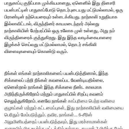
பாதுகாப்பு குறிப்பாக முக்கியமானது, ஏனெனில் இது தினசரி
பயன்பாட்டின் பாதுகாப்போடு தொடர்புடையது மட்டுமல்லாமல், ஒரு
பிராண்டின் நற்பெயரையும் உள்ளடக்கியது. நாற்காலி உறுதியாக
இல்லாவிட்டால், விருந்தினர் காயமடைந்தார் அல்லது
நாற்காலியின் மேற்பரப்பில் ஒரு உலோக முள் உள்ளது, அது நம்
விருந்தினரைக் குத்துகிறது. இது இந்த வாடிக்கையாளரை
இழக்கச் செய்வது மட்டுமல்லாமல், தொடர் சங்கிலி
விளைவுகளையும் கொண்டு வரும்.
நீங்கள் எங்கள் நாற்காலிகளைப் பயன்படுத்தினால், இந்த
சிக்கலைப் பற்றி நீங்கள் கவலைப்பட வேண்டியதில்லை,
ஏனென்றால் நாங்கள் இந்த சிக்கலை நீண்ட காலமாக
அறிந்திருக்கிறோம் மற்றும் பாதுகாப்பில் சிறப்பு கவனம்
செலுத்துகிறோம். எனவே நாங்கள்
காப்புரிமை பெற்ற வலிமை
குழாய்கள் மற்றும் கட்டமைப்புகள், இது நாற்காலியின் வலிமையை
பெரிதும் மேம்படுத்தும்.
தவிர, நாங்கள்...
6-சீரிஸ்
அலுமினியத்தைப் பயன்படுத்தவும், இது மரச்சாமான்கள்
துறையில் மிக உயர்ந்த மட்டத்தில் உள்ளது. தடிமன் 2 மிமீக்கு மேல்