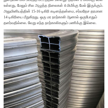
உள்ளது, மேலும் சில அழுத்த நிலைகள் 4 மிமீக்கு மேல் இருக்கும்.
அலுமினியத்தின் 15-16 டிகிரி கடினத்தன்மை, சர்வதேச தரமான
14 டிகிரியை மீறுகிறது.
ஒரு மர நாற்காலி ஆனால் ஒருபோதும்
தளர்வதில்லை. வேறு எந்த நாற்காலிகளும் பணிக்கு இல்லை.