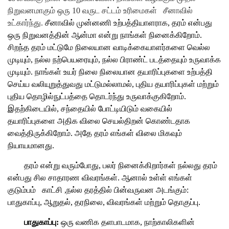
நிறுவனமாகும்
ஒரு 10 வருட சட்டம் உரிமைகள்
சீனாவில்
உட்கார்ந்து.
சீனாவில் முன்னணி உற்பத்தியாளராக, தரம் என்பது
ஒரு நிறுவனத்தின் ஆன்மா என்று நாங்கள் நினைக்கிறோம்.
சிறந்த தரம் மட்டுமே நிலையான வாடிக்கையாளர்களை வெல்ல
முடியும், நல்ல நற்பெயரையும், நல்ல பிராண்ட் படத்தையும் உருவாக்க
முடியும். நாங்கள் உயர் நிலை நிலையான தயாரிப்புகளை உற்பத்தி
செய்ய வலியுறுத்துவது மட்டுமல்லாமல், புதிய தயாரிப்புகள் மற்றும்
புதிய தொழில்நுட்பத்தை தொடர்ந்து உருவாக்குகிறோம்.
இதற்கிடையில், சந்தையில் போட்டியிடும் வகையில்
தயாரிப்புகளை அதிக விலை செயல்திறன் கொண்டதாக
வைத்திருக்கிறோம். அதே தரம் எங்கள் விலை மிகவும்
நியாயமானது.
தரம் என்று வரும்போது, ​​பலர் நினைக்கிறார்கள்
நல்லது
தரம்
என்பது சில சாதாரண விவரங்கள். ஆனால் உள்ள்
எங்கள்
குடும்பம்
காட்சி
,நல்ல தரத்தில் பின்வருவன அடங்கும்:
பாதுகாப்பு, ஆறுதல், தரநிலை, விவரங்கள் மற்றும் தொகுப்பு.
பாதுகாப்பு:
ஒரு வணிக தளபாடமாக, நாற்காலிகளின்