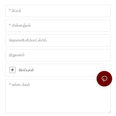
பெயர்
மின்னஞ்சல்
தொலைபேசி/வாட்ஸ்அப்
நிறுவனம்
கோப்புகள்
உள்ளடக்கம்