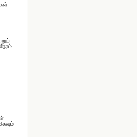
கள்
றும்
 நேரம்
ள்
ிகவும்