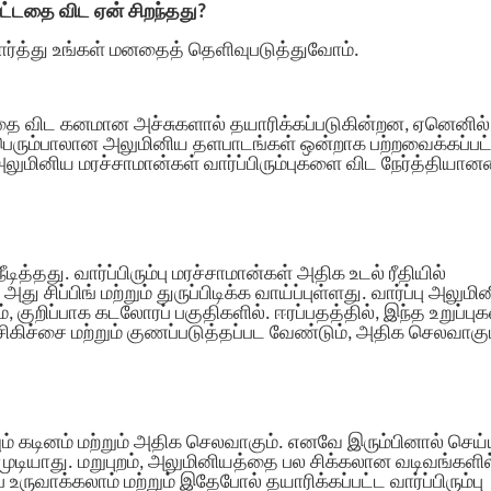
்பட்டதை விட ஏன் சிறந்தது?
ர்த்து உங்கள் மனதைத் தெளிவுபடுத்துவோம்.
த்தை விட கனமான அச்சுகளால் தயாரிக்கப்படுகின்றன, ஏனெனில்
பெரும்பாலான அலுமினிய தளபாடங்கள் ஒன்றாக பற்றவைக்கப்பட்
மினிய மரச்சாமான்கள் வார்ப்பிரும்புகளை விட நேர்த்தியா
ீடித்தது. வார்ப்பிரும்பு மரச்சாமான்கள் அதிக உடல் ரீதியில்
சிப்பிங் மற்றும் துருப்பிடிக்க வாய்ப்புள்ளது. வார்ப்பு அலுமி
், குறிப்பாக கடலோரப் பகுதிகளில். ஈரப்பதத்தில், இந்த உறுப்பு
 சிகிச்சை மற்றும் குணப்படுத்தப்பட வேண்டும், அதிக செலவாகும
ம் கடினம் மற்றும் அதிக செலவாகும். எனவே இரும்பினால் செய்
ுடியாது. மறுபுறம், அலுமினியத்தை பல சிக்கலான வடிவங்களில
ருவாக்கலாம் மற்றும் இதேபோல் தயாரிக்கப்பட்ட வார்ப்பிரும்பு