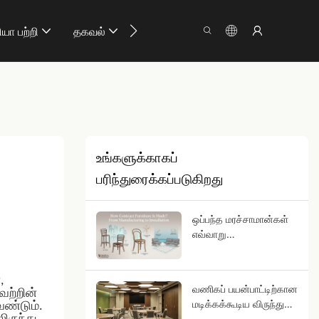
ியா பற்றி
தகவல்
எங்களை தொடர்புக
உங்களுக்காகப்
பரிந்துரைக்கப்படுகிறது
ஒப்பந்த மரச்சாமான்கள்
எவ்வாறு
தயாரிக்கப்படுகின்றன?
உற்பத்தி முதல் நிறுவுதல்
வரை
்
,
வணிகப் பயன்பாட்டிற்கான
வற்றின்
மடிக்கக்கூடிய விருந்து
ேண்டும்.
மேசைகளை எவ்வாறு