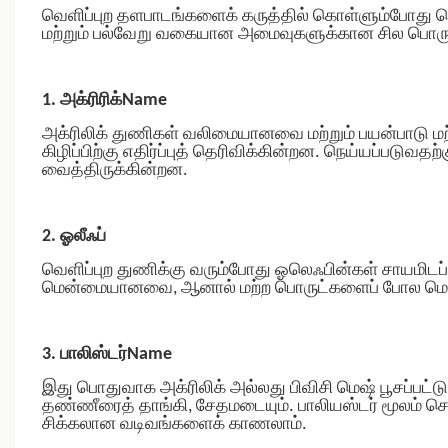
வெளிப்புற தளபாடங்களைக் கருத்தில் கொள்ளும்போது
மற்றும் பல்வேறு வகையான அமைவுகளுக்கான சில பொருட்
1. அக்ரிரிக்Name
அக்ரிலிக் துணிகள் வலிமையானவை மற்றும் பயன்பாடு மற்
கிழிப்பிற்கு எதிர்ப்புத் தெரிவிக்கின்றன. நெய்யப்படுவத
வைத்திருக்கின்றன.
2. ஓலீஃப்
வெளிப்புற துணிக்கு வரும்போது ஓலெஃபின்கள் சாயமிட
மென்மையானவை, ஆனால் மற்ற பொருட்களைப் போல மென்
3. பாலிஸ்டர்Name
இது பொதுவாக அக்ரிலிக் அல்லது பிவிசி மெஷ் பூசப்பட்
தண்ணீரைத் தாங்கி, சேதமடையும். பாலியஸ்டர் மூலம் செய
சிக்கலான வடிவங்களைக் காணலாம்.