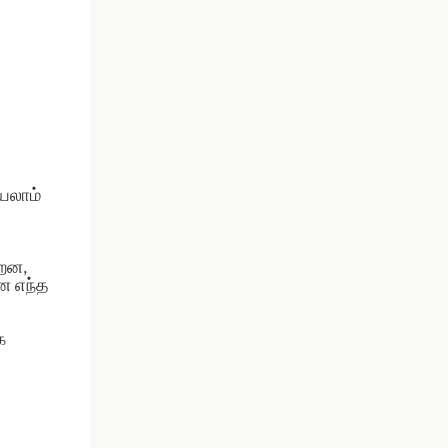
யலாம்
்றன,
ன எந்த
க