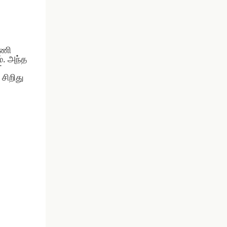
ுணி
். அந்த
T
சிறிது