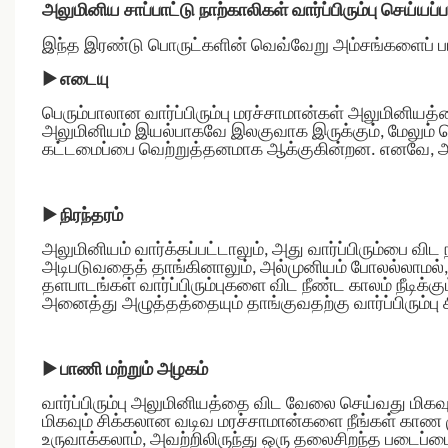
அலுமினிய சாப்பாட்டு நாற்காலிகள் வார்ப்பிரும்பு செய்யப
இந்த இரண்டு பொருட்களின் வெவ்வேறு அம்சங்களைப் பா
▶
எடையு
பெரும்பாலான வார்ப்பிரும்பு மரச்சாமான்கள் அலுமினிய
அலுமினியம் இயல்பாகவே இலகுவாக இருக்கும், மேலும் 
கட்டமைப்பை வெற்றுத்தனமாக ஆக்குகின்றன. எனவே, அலு
▶
நிரந்தரம்
அலுமினியம் வார்க்கப்பட்டாலும், அது வார்ப்பிரும்பை விட ந
அடிபடுவதைத் தாங்கினாலும், அல்முனியம் போலல்லாமல், அது 
தளபாடங்கள் வார்ப்பிரும்புகளை விட நீண்ட காலம் நீடிக்கும
அனைத்து அழுத்தத்தையும் தாங்குவதற்கு வார்ப்பிரும்பு
▶
பாணி மற்றும் அழகம்
வார்ப்பிரும்பு அலுமினியத்தை விட வேலை செய்வது மிகவு
மிகவும் சிக்கலான வடிவ மரச்சாமான்களை நீங்கள் காண ம
உருவாக்கலாம், அவற்றிலிருந்து ஒரு தலைசிறந்த படைப்பை உ