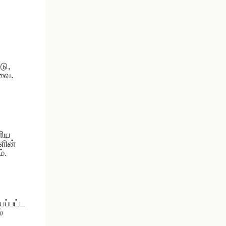
டு,
னவை.
னிய
களின்
்.
யப்பட்ட
்