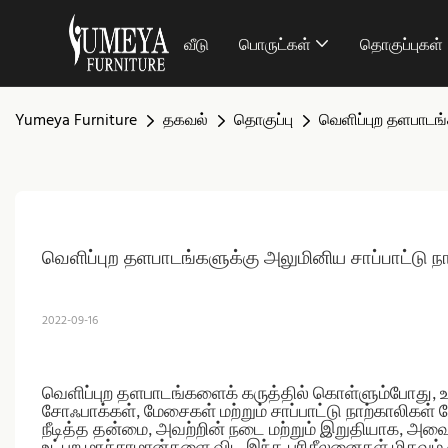
வீடு
பொருட்கள்
தொகுப்புகள்
Yumeya Furniture
தகவல்
தொகுப்பு
வெளிப்புற தளபாடங்
வெளிப்புற தளபாடங்களுக்கு அலுமினிய சாப்பாட்டு ந
2022-09-16
வெளிப்புற தளபாடங்களைக் கருத்தில் கொள்ளும்போது, ​​​
சோஃபாக்கள், மேசைகள் மற்றும் சாப்பாட்டு நாற்காலிகள்
நீடித்த தன்மை, அவற்றின் நடை மற்றும் இறுதியாக, அ