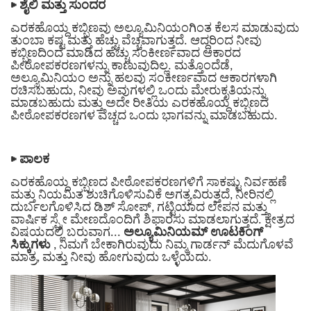
▶
ಶೈಲಿ ಮತ್ತು ಸುಂದರ
ಎರಕಹೊಯ್ದ ಕಬ್ಬಿಣವು ಅಲ್ಯೂಮಿನಿಯಂಗಿಂತ ಕೆಲಸ ಮಾಡುವುದು
ತುಂಬಾ ಕಷ್ಟ ಮತ್ತು ಹೆಚ್ಚು ವೆಚ್ಚವಾಗುತ್ತದೆ. ಆದ್ದರಿಂದ ನೀವು
ಕಬ್ಬಿಣದಿಂದ ಮಾಡಿದ ಹೆಚ್ಚು ಸಂಕೀರ್ಣವಾದ ಆಕಾರದ
ಪೀಠೋಪಕರಣಗಳನ್ನು ಕಾಣುವುದಿಲ್ಲ. ಮತ್ತೊಂದೆಡೆ,
ಅಲ್ಯೂಮಿನಿಯಂ ಅನ್ನು ಹಲವು ಸಂಕೀರ್ಣವಾದ ಆಕಾರಗಳಾಗಿ
ರಚಿಸಬಹುದು, ನೀವು ಅವುಗಳಲ್ಲಿ ಒಂದು ಮೇರುಕೃತಿಯನ್ನು
ಮಾಡಬಹುದು ಮತ್ತು ಅದೇ ರೀತಿಯ ಎರಕಹೊಯ್ದ ಕಬ್ಬಿಣದ
ಪೀಠೋಪಕರಣಗಳ ವೆಚ್ಚದ ಒಂದು ಭಾಗವನ್ನು ಮಾಡಬಹುದು.
▶
ಪಾಲಕ
ಎರಕಹೊಯ್ದ ಕಬ್ಬಿಣದ ಪೀಠೋಪಕರಣಗಳಿಗೆ ಸಾಕಷ್ಟು ನಿರ್ವಹಣೆ
ಮತ್ತು ನಿಯಮಿತ ಶುಚಿಗೊಳಿಸುವಿಕೆ ಅಗತ್ಯವಿರುತ್ತದೆ, ನೀರಿನಲ್ಲಿ
ದುರ್ಬಲಗೊಳಿಸಿದ ಡಿಶ್ ಸೋಪ್, ಗಟ್ಟಿಯಾದ ಲೇಪನ ಮತ್ತು
ವಾರ್ಷಿಕ ಸ್ಪ್ರೇ ಮೇಣದೊಂದಿಗೆ ಶಿಫಾರಸು ಮಾಡಲಾಗುತ್ತದೆ. ಕ್ಷೇತ್ರದ
ವಿಷಯದಲ್ಲಿ ಬರುವಾಗ...
ಅಲ್ಯೂಮಿನಿಯಮ್ ಊಟಕಿಂಗ್
ಸಿಕ್ಕುಗಳು
, ನಿಮಗೆ ಬೇಕಾಗಿರುವುದು ನಿಮ್ಮ ಗಾರ್ಡನ್ ಮೆದುಗೊಳವೆ
ಮಾತ್ರ, ಮತ್ತು ನೀವು ಹೋಗುವುದು ಒಳ್ಳೆಯದು.