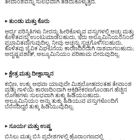
ತೇವಾಂಶವನ್ನು ಸುಲಭವಾಗಿ ತಡೆದುಕೊಳ್ಳುತ್ತದೆ.
▶
ತುಂಡು ಮತ್ತು ಕೊರು
ಆರ್ದ್ರ ಪರಿಸ್ಥಿತಿಗಳು ನೀರನ್ನು ಹೀರಿಕೊಳ್ಳುವ ವಸ್ತುಗಳಲ್ಲಿ ಅಚ್ಚು ಮತ್ತು
ಕೊಳೆತವನ್ನು ಉಂಟುಮಾಡಬಹುದು, ಇದು ಅಲ್ಯೂಮಿನಿಯಂನಿಂದ
ಪ್ರಭಾವಿತವಾಗುವುದಿಲ್ಲ. ನೀವು ಅಚ್ಚನ್ನು ಸ್ವಚ್ಛಗೊಳಿಸಬಹುದು,
ಕೊಳೆತವು ಜೈವಿಕ ವಿಘಟನೆಯ ಕಾರಣದಿಂದಾಗಿ ನಾಶವಾಗಬಹುದು;
ಅದೃಷ್ಟವಶಾತ್, ಅಲ್ಯೂಮಿನಿಯಂ ಪರಿಣಾಮ ಬೀರುವುದಿಲ್ಲ.
▶
ಕ್ಷೇತ್ರ ಮತ್ತು ದೀಕ್ಷಾಸ್ನಾನ
ಕಬ್ಬಿಣ, ಉಕ್ಕು ಅಥವಾ ಯಾವುದೇ ಮಿಶ್ರಲೋಹದಂತಹ ತೇವಾಂಶ
ಮತ್ತು ಗಾಳಿಯ ಕಾರಣದಿಂದಾಗಿ ಆಕ್ಸಿಡೀಕರಣಗೊಂಡಾಗ ಹೆಚ್ಚಿನ
ಲೋಹಗಳು ಸುಲಭವಾಗಿ ತುಕ್ಕು ಹಿಡಿಯಬಹುದು.
ಅಲ್ಯೂಮಿನಿಯಂ ಅನ್ನು ತುಕ್ಕು ಹಿಡಿಯುವ ವಸ್ತುಗಳೊಂದಿಗೆ
ಬೆರೆಸದಿದ್ದರೆ ತುಕ್ಕು ಹಿಡಿಯುವುದಿಲ್ಲ.
▶
ಸೂರ್ಯ ಮತ್ತು ಉಷ್ಣ
ಬಿಸಿಲು ಮತ್ತು ಬಿಸಿ ಪ್ರದೇಶಗಳಲ್ಲಿ ಹೊರಾಂಗಣದಲ್ಲಿ