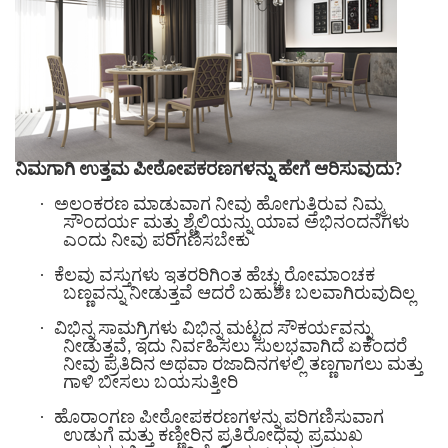
ನಿಮಗಾಗಿ ಉತ್ತಮ ಪೀಠೋಪಕರಣಗಳನ್ನು ಹೇಗೆ ಆರಿಸುವುದು?
·
ಅಲಂಕರಣ ಮಾಡುವಾಗ ನೀವು ಹೋಗುತ್ತಿರುವ ನಿಮ್ಮ
ಸೌಂದರ್ಯ ಮತ್ತು ಶೈಲಿಯನ್ನು ಯಾವ ಅಭಿನಂದನೆಗಳು
ಎಂದು ನೀವು ಪರಿಗಣಿಸಬೇಕು
·
ಕೆಲವು ವಸ್ತುಗಳು ಇತರರಿಗಿಂತ ಹೆಚ್ಚು ರೋಮಾಂಚಕ
ಬಣ್ಣವನ್ನು ನೀಡುತ್ತವೆ ಆದರೆ ಬಹುಶಃ ಬಲವಾಗಿರುವುದಿಲ್ಲ
·
ವಿಭಿನ್ನ ಸಾಮಗ್ರಿಗಳು ವಿಭಿನ್ನ ಮಟ್ಟದ ಸೌಕರ್ಯವನ್ನು
ನೀಡುತ್ತವೆ, ಇದು ನಿರ್ವಹಿಸಲು ಸುಲಭವಾಗಿದೆ ಏಕೆಂದರೆ
ನೀವು ಪ್ರತಿದಿನ ಅಥವಾ ರಜಾದಿನಗಳಲ್ಲಿ ತಣ್ಣಗಾಗಲು ಮತ್ತು
ಗಾಳಿ ಬೀಸಲು ಬಯಸುತ್ತೀರಿ
·
ಹೊರಾಂಗಣ ಪೀಠೋಪಕರಣಗಳನ್ನು ಪರಿಗಣಿಸುವಾಗ
ಉಡುಗೆ ಮತ್ತು ಕಣ್ಣೀರಿನ ಪ್ರತಿರೋಧವು ಪ್ರಮುಖ