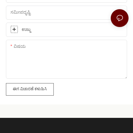
ಸಮೀಪದೃಷ್ಟಿ
ಉಜ್ಜು
ವಿಷಯ
ಈಗ ವಿಚಾರಣೆ ಕಳುಹಿಸಿ