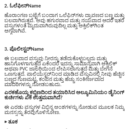
2. ಓಲೆಫೀನ್Name
ಹೊರಾಂಗಣ ಬಟ್ಟೆಗೆ ಬಂದಾಗ ಒಲೆಫಿನ್‌ಗಳು ದ್ರಾವಣದ ಬಣ್ಣ ಮತ್ತು
ಬಲವಾಗಿರುತ್ತವೆ. ಅವು ಹಗುರವಾದ ಮತ್ತು ನಯವಾದ ಆದರೆ ಇತರ
ವಸ್ತುಗಳಂತೆ ಮೃದುವಾಗಿರುವುದಿಲ್ಲ ಮತ್ತು ಅಕ್ರಿಲಿಕ್‌ಗಿಂತ
ಅಗ್ಗವಾಗಿವೆ.
3. ಪೊಲೀಸ್ಟರ್Name
ಈ ಬಲವಾದ ವಸ್ತುವು ನೀರನ್ನು ತಡೆದುಕೊಳ್ಳಬಲ್ಲದು ಮತ್ತು
ಹಾನಿಗೊಳಗಾಗುತ್ತದೆ ಏಕೆಂದರೆ ಇದನ್ನು ಸಾಮಾನ್ಯವಾಗಿ ಅಕ್ರಿಲಿಕ್
ಅಥವಾ PVC ಜಾಲರಿಯಿಂದ ಲೇಪಿಸಲಾಗುತ್ತದೆ ಮತ್ತು ಬೇಗನೆ
ಒಣಗುತ್ತದೆ. ಪಾಲಿಯೆಸ್ಟರ್‌ನಿಂದ ಮಾಡಿದ ವಸ್ತುವಿನಲ್ಲಿ ನೀವು ಹೆಚ್ಚಿನ
ಬಣ್ಣದ ಗುಣಮಟ್ಟ, ಕಂಪನ ಮತ್ತು ಹೆಚ್ಚು ಸಂಕೀರ್ಣವಾದ
ಮಾದರಿಗಳನ್ನು ನೋಡಬಹುದು.
ಎರಕಹೊಯ್ದ ಕಬ್ಬಿಣದಿಂದ ತಯಾರಿಸಿದ ಅಲ್ಯೂಮಿನಿಯಂ ಡೈನಿಂಗ್
ಕುರ್ಚಿಗಳು ಏಕೆ ಉತ್ತಮವಾಗಿದೆ?
ಈ ಎರಡು ವಸ್ತುಗಳ ವಿಭಿನ್ನ ಅಂಶಗಳನ್ನು ನೋಡುವ ಮೂಲಕ ನಿಮ್ಮ
ಮನಸ್ಸನ್ನು ತೆರವುಗೊಳಿಸೋಣ.
▶
ತೂಕ