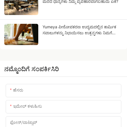
ಮರದ ಧಾನ್ಯಗಳು ನಿಮ್ಮ ವ್ಯವಹಾರವಾಗಬಹುದು ಏಕೆ?
Yumeya ಪೀಠೋಪಕರಣ ಉದ್ಯಮದಲ್ಲಿನ ಕಾರ್ಮಿಕ
ಸವಾಲುಗಳನ್ನು ನಿಭಾಯಿಸಲು ಉತ್ಪನ್ನಗಳು ನಿಮಗೆ
ಸಹಾಯ ಮಾಡುತ್ತವೆ.
ನಮ್ಮೊಂದಿಗೆ ಸಂಪರ್ಕಿಸಿರಿ
ಹೆಸರು
ಇಮೇಲ್ ಕಳುಹಿಸು
ಫೋನ್/ವಾಟ್ಸಾಪ್