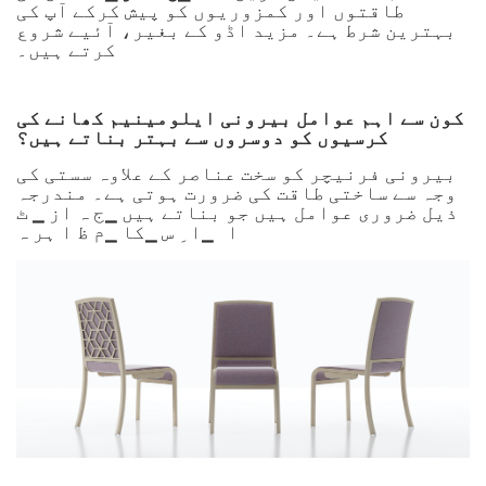
طاقتوں اور کمزوریوں کو پیش کرکے آپ کی
بہترین شرط ہے۔ مزید اڈو کے بغیر، آئیے شروع
کرتے ہیں۔
کون سے اہم عوامل بیرونی ایلومینیم کھانے کی
کرسیوں کو دوسروں سے بہتر بناتے ہیں؟
بیرونی فرنیچر کو سخت عناصر کے علاوہ سستی کی
وجہ سے ساختی طاقت کی ضرورت ہوتی ہے۔ مندرجہ
ذیل ضروری عوامل ہیں جو بناتے ہیں
▁ج ہ از ▁ ٹ
ا
▁ا ِ س ▁کا ▁م ظ ا ہر ہ