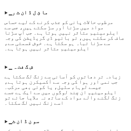
▁ما ئ ل ڈ ان ٹ ر
▶
مرطوب حالات پانی کو جذب کرنے کے لیے حساس
مواد میں سڑنا اور سڑ سکتے ہیں، جس سے
ایلومینیم متاثر نہیں ہوتا ہے۔ جب آپ سڑنا
صاف کر سکتے ہیں، تو بائیو ڈی گریڈیشن کی وجہ
سے سڑنا تباہ ہو سکتا ہے۔ خوش قسمتی سے،
ایلومینیم متاثر نہیں ہوتا ہے۔
▁ ش گ فت ہ
▶
زیادہ تر دھاتوں کو آسانی سے زنگ لگ سکتا ہے
جب نمی اور ہوا کی وجہ سے آکسیکرن ہوتا ہے،
جیسے لوہا، سٹیل، یا کوئی بھی مرکب۔
ایلومینیم ان چند لوگوں میں سے ایک ہے جسے
زنگ لگنے والے مواد کے ساتھ نہ ملایا جائے تو
اسے زنگ نہیں لگ سکتا۔
▁سو ن ڈ ان ٹ
▶