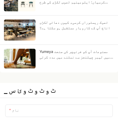
کرسیاں: ایلومینیم ٹھوس لکڑی کی طرح
کیوں لگتا ہے؟
تھوک ریستوراں کرسی، کیوں دھاتی لکڑی
اناج آپ کے کاروبار مستقبل ہو سکتا ہے؟
Yumeya مصنوعات آپ کو فرنیچر کی صنعت
میں لیبر چیلنجز سے نمٹنے میں مدد کرتی
ہیں
▁ ٹ و ٹ و ٹ و ئ س
نام