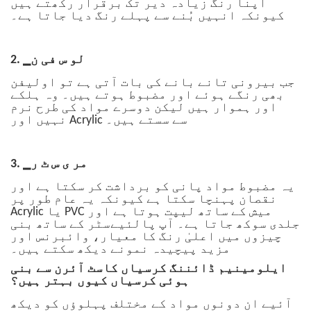
اپنا رنگ زیادہ دیر تک برقرار رکھتے ہیں
کیونکہ انہیں بُنے سے پہلے رنگ دیا جاتا ہے۔
2. ▁لو س فی ن
جب بیرونی تانے بانے کی بات آتی ہے تو اولیفن
بھی رنگے ہوئے اور مضبوط ہوتے ہیں۔ وہ ہلکے
اور ہموار ہیں لیکن دوسرے مواد کی طرح نرم
نہیں اور Acrylic سے سستے ہیں۔
3. ▁مر ی س ٹ ر
یہ مضبوط مواد پانی کو برداشت کر سکتا ہے اور
نقصان پہنچا سکتا ہے کیونکہ یہ عام طور پر
Acrylic یا PVC میش کے ساتھ لیپت ہوتا ہے اور
جلدی سوکھ جاتا ہے۔ آپ پالئیےسٹر کے ساتھ بنی
چیزوں میں اعلیٰ رنگ کا معیار، وائبرنس اور
مزید پیچیدہ نمونے دیکھ سکتے ہیں۔
ایلومینیم ڈائننگ کرسیاں کاسٹ آئرن سے بنی
ہوئی کرسیاں کیوں بہتر ہیں؟
آئیے ان دونوں مواد کے مختلف پہلوؤں کو دیکھ