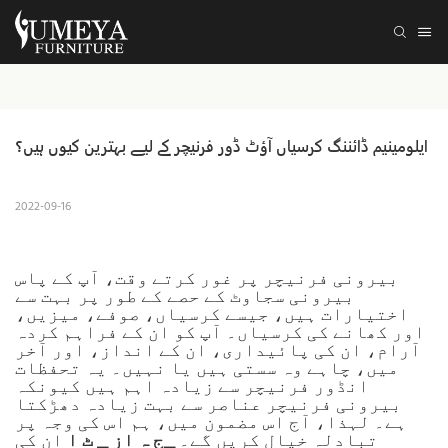
ایلومینیم ڈائننگ کرسیاں آؤٹ ڈور فرنیچر کے لیے بہترین کیوں ہیں؟
2022-09-16
بیرونی فرنیچر پر غور کرتے وقت، آپ کے پاس
بیرونی سجاوٹ کے حصے کے طور پر بہت سے
اختیارات ہیں، جیسے کرسیاں، صوفے، میزیں،
اور کھانے کی کرسیاں۔ آپ کو ان کے فراہم کردہ
آرام، ان کی پائیداری، ان کے انداز، اور آخر
میں، چاہے وہ سستی ہیں یا نہیں۔ یہ تحفظات
انڈور فرنیچر سے زیادہ اہم ہیں کیونکہ
بیرونی فرنیچر عناصر سے بہت زیادہ دھڑکتا
ہے۔ لہذا، آج اس مضمون میں، ہم اس کی وجہ پر
تبادلہ خیال کریں گے۔
▁ج ہ از ▁ ٹ ا
ان کی