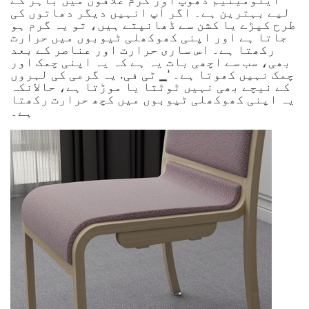
ایلومینیم دھوپ اور گرم علاقوں میں باہر کے
لیے بہترین ہے۔ اگر آپ انہیں دیگر دھاتوں کی
طرح کپڑے یا کشن سے ڈھانپتے ہیں، تو یہ گرم ہو
جاتا ہے اور اپنی کھوکھلی ٹیوبوں میں حرارت
رکھتا ہے۔ اس ساری حرارت اور عناصر کے بعد
بھی، سب سے اچھی بات یہ ہے کہ یہ اپنی چمک اور
چمک نہیں کھوتا ہے۔ ’▁ ٹی فی.
یہ گرمی کی لہروں
کے نیچے بھی نہیں ٹوٹتا یا موڑتا ہے، حالانکہ
یہ اپنی کھوکھلی ٹیوبوں میں کچھ حرارت رکھتا
ہے۔