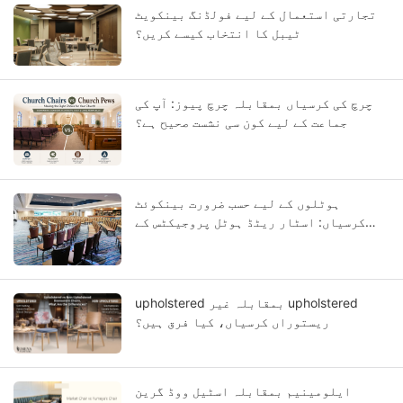
تجارتی استعمال کے لیے فولڈنگ بینکویٹ
ٹیبل کا انتخاب کیسے کریں؟
چرچ کی کرسیاں بمقابلہ چرچ پیوز: آپ کی
جماعت کے لیے کون سی نشست صحیح ہے؟
ہوٹلوں کے لیے حسب ضرورت بینکوئٹ
کرسیاں: اسٹار ریٹڈ ہوٹل پروجیکٹس کے
لیے OEM گائیڈ
upholstered بمقابلہ غیر upholstered
ریستوراں کرسیاں، کیا فرق ہیں؟
ایلومینیم بمقابلہ اسٹیل ووڈ گرین