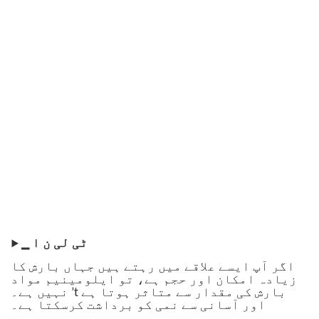
▁ ٹی لی ن ا
▶
اگر آپ ایسے علاقے میں رہتے ہیں جہاں بارش کا
زیادہ امکان اور حجم ہے، تو ایلومینیم مواد
نہیں ہے۔ ’t بارش کی مقدار سے متاثر ہوتا ہے
اور آسانی سے نمی کو برداشت کرسکتا ہے۔