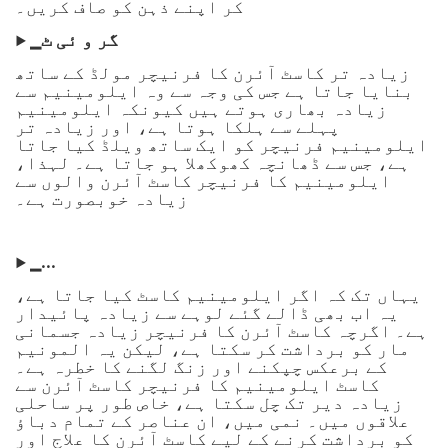
کر اپنے ذہن کو صاف کریں۔
▁گر و ئی ٹ
▶
زیادہ تر کاسٹ آئرن کا فرنیچر مولڈ کے ساتھ
بنایا جاتا ہے جس کی وجہ سے وہ ایلومینیم سے
زیادہ بھاری ہوتے ہیں کیونکہ ایلومینیم
پہلے سے ہلکا ہوتا ہے، اور زیادہ تر
ایلومینیم فرنیچر کو ایک ساتھ ویلڈ کیا جاتا
ہے، جس سے ڈھانچہ کھوکھلا ہو جاتا ہے۔ لہذا،
ایلومینیم کا فرنیچر کاسٹ آئرن والوں سے
زیادہ خوبصورت ہے۔
▶
▁...
یہاں تک کہ اگر ایلومینیم کاسٹ کیا جاتا ہے،
یہ اب بھی ڈالے گئے لوہے سے زیادہ پائیدار
ہے۔ اگرچہ کاسٹ آئرن کا فرنیچر زیادہ جسمانی
مار کو برداشت کر سکتا ہے، لیکن یہ المونیم
کے برعکس چپکنے اور زنگ لگنے کا خطرہ ہے۔
کاسٹ ایلومینیم کا فرنیچر کاسٹ آئرن سے
زیادہ دیر تک چل سکتا ہے، خاص طور پر ساحلی
علاقوں میں۔ نمی میں، ان عناصر کے تمام دباؤ
کو برداشت کرنے کے لیے کاسٹ آئرن کا علاج اور