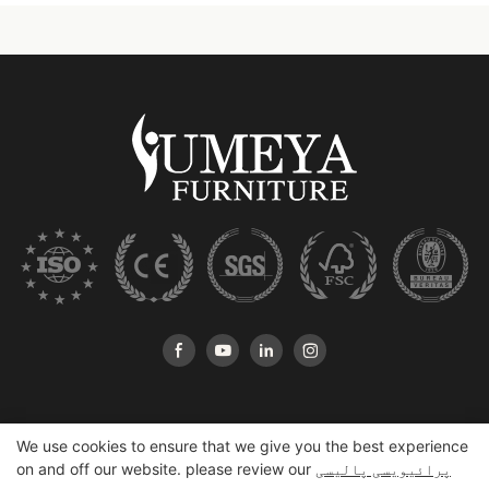
We use cookies to ensure that we give you the best experience
پرائیویسی پالیسی
on and off our website. please review our
کاپی رائٹ © 2025 ہشان Yumeya Furniture کمپنی ، لمیٹڈ |