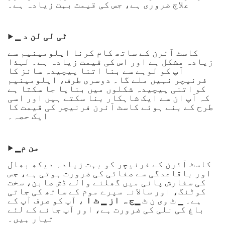
علاج ضروری ہے، جس کی قیمت بہت زیادہ ہے۔
▁ ٹی لی لن د
▶
کاسٹ آئرن کے ساتھ کام کرنا ایلومینیم سے
زیادہ مشکل ہے اور اس کی قیمت زیادہ ہے۔ لہذا
آپ کو لوہے سے بنا اتنا پیچیدہ سائز کا
فرنیچر نہیں ملے گا۔ دوسری طرف، ایلومینیم
کو اتنی پیچیدہ شکلوں میں بنایا جا سکتا ہے
کہ آپ ان سے ایک شاہکار بنا سکتے ہیں اور اسی
طرح کے بنے ہوئے کاسٹ آئرن فرنیچر کی قیمت کا
ایک حصہ۔
▁من م
▶
کاسٹ آئرن کے فرنیچر کو بہت زیادہ دیکھ بھال
اور باقاعدگی سے صفائی کی ضرورت ہوتی ہے، جس
کی سفارش پانی میں گھلنے والے ڈش صابن، سخت
کوٹنگ، اور سالانہ سپرے موم کے ساتھ کی جاتی
ہے۔ ▁ ٹ وی ن ٹ
▁ج ہ از ▁ ٹ ا
، آپ کو صرف آپ کے
باغ کی نلی کی ضرورت ہے، اور آپ جانے کے لئے
تیار ہیں۔