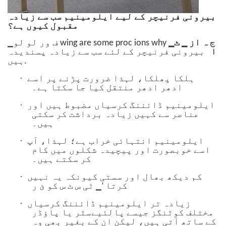
بیرونی فرنیچر کے لیے ایلومینیم سب سے زیادہ
مقبول کیوں ہے؟
▁ج ہ از ▁ ٹ
▁ف ور لو لو wing are some proc ions why
ا
بیرونی فرنیچر کے لئے سب سے زیادہ پسندیدہ
ہیں.
·
ہلکا پھلکا، لہذا ضرورت پڑنے پر اسے
ادھر ادھر منتقل کیا جا سکتا ہے۔
·
ایلومینیم ڈائننگ کرسیاں مضبوط ہیں اور
عناصر سے کہیں زیادہ برداشت کر سکتی
ہیں۔
·
ایلومینیم انتہائی خراب ہے؛ لہذا، آپ
اسے خوبصورت اور پیچیدہ شکلوں میں کام
کر سکتے ہیں۔
·
کم دیکھ بھال اور سستی کیونکہ یہ نہیں
کرتا ’▁ ٹی س ٹ س کو ئ ر
·
زیادہ تر ایلومینیم ڈائننگ کرسیاں
مختلف کوٹنگز جیسے پالئیےسٹر یا پاؤڈر
کے ساتھ آتی ہیں، لیکن ان کے بغیر بھی وہ