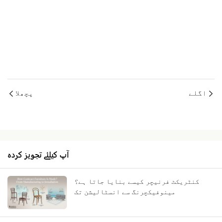
اگلے
پچھلا
آپ کیلئے تجویز کردہ
کنٹریکٹ فرنیچر کیسے بنایا جاتا ہے؟
مینوفیکچرنگ سے انسٹالیشن تک