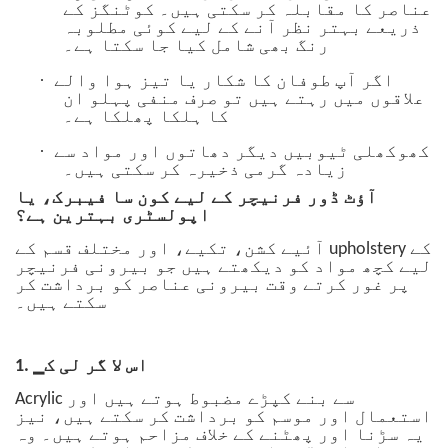
عناصر کا مقابلہ کر سکتی ہیں۔ کوٹنگز کے
ذریعے بہتر نظر آنے کے لیے کوئی مطلوبہ
رنگ بھی شامل کیا جا سکتا ہے۔
·
اگر آپ طوفان کا شکار یا تیز ہوا والے
علاقوں میں رہتے ہیں تو صرف منفی پہلو ان
کا ہلکا پھلکا ہے۔
·
کھوکھلی ٹیوبیں دیگر دھاتوں اور مواد سے
زیادہ گرمی ذخیرہ کر سکتی ہیں۔
آؤٹ ڈور فرنیچر کے لیے کون سا فیبرک، یا
اپولسٹری بہترین ہے؟
آئیے کشن، تکیے، اور مختلف قسم کے upholstery کے
لیے کچھ مواد کو دیکھتے ہیں جو بیرونی فرنیچر
پر غور کرتے وقت بیرونی عناصر کو برداشت کر
سکتے ہیں۔
1. ▁اس لا گر لی ک
Acrylic سے بنے کپڑے مضبوط ہوتے ہیں اور
استعمال اور موسم کو برداشت کر سکتے ہیں، نیز
یہ سڑنا اور پھٹنے کے خلاف مزاحم ہوتے ہیں۔ وہ