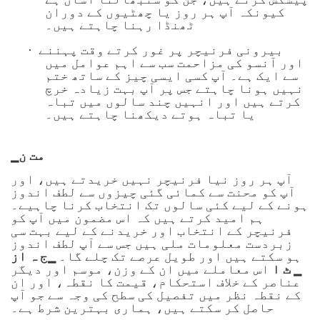
پیشکش کرتے ہیں، جن کو سنبھالنا آسان ہے
کیونکہ آپ ہر روز یا چھٹیوں کے دوران
ٹھنڈا رہنا چاہتے ہیں۔
·
بیرونی فرنیچر پر غور کرتے وقت پہننے
اور آنسو کی مزاحمت سب سے اہم عوامل میں
سے ایک ہے۔ آپ کسی ایسی چیز کے ساتھ ختم
نہیں ہونا چاہتے جس پر آپ بہت زیادہ خرچ
کرتے ہیں اور انہیں چند سالوں میں تباہ
یا تباہ ہوتے دیکھنا چاہتے ہیں۔
▁مت ن
آپ ہر روز نیا فرنیچر نہیں خریدتے ہیں، اور
آپ کو محنت سے کمائی گئی چیزوں سے لطف اندوز
ہونے کے لیے کئی سالوں تک انتخاب کرنا چاہیے۔
ہم امید کرتے ہیں کہ اس مضمون میں آپ کو
فرنیچر کے انتخاب اور خریدنے کے لیے بہت سی
زبردست معلومات ملی ہیں جس سے آپ لطف اندوز
ہو سکتے ہیں اور طویل عرصے تک چلے گا۔
▁ج ہ از
▁ ٹ ا
اس معاملے میں ان کے وزن، موسم اور دیگر
عناصر کے خلاف استحکام، قیمت کا نقطہ، اور ان
کے نقطہ نظر میں تفصیل کی سطح کی وجہ سے جو آپ
حاصل کر سکتے ہیں، ہماری بہترین شرط ہے۔