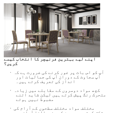
اپنے لیے بہترین فرنیچر کا انتخاب کیسے
کریں؟
·
آپ کو اس بات پر غور کرنے کی ضرورت ہے کہ
آپ سجاوٹ کے دوران آپ کی جمالیات اور
انداز کی تعریف کرتے ہیں۔
·
کچھ مواد دوسروں کے مقابلے میں زیادہ
متحرک رنگ پیش کرتے ہیں لیکن شاید اتنے
مضبوط نہیں ہوتے
·
مختلف مواد مختلف سطحوں کے آرام کی