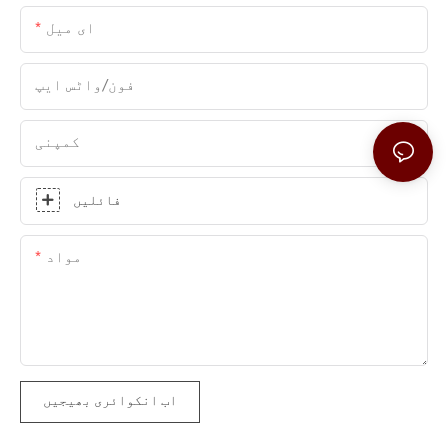
ای میل
فون/واٹس ایپ
کمپنی
فائلیں
مواد
اب انکوائری بھیجیں