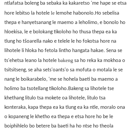
ntlafatsa boleng ba sebaka ka kakaretso 'me hape se etsa
le
hore lebitso la hotele
lemohe habonolo.Ho sebelisa
thepa e hanyetsanang le maemo a leholimo, e bonolo ho
hloekisa, le e bolokang tikoloho ho thusa thepa ea ka
tlung ho tšoarella nako e telele le ho fokotsa hore na
lihotele li hloka ho fetola lintho hangata hakae. Sena se
bakeng
ts'ehetsa leano la hotele
sa ho reka ka mokhoa o
tsitsitseng, se aha sets'oants'o sa mofuta o motala le se
nang le boikarabelo, 'me se hohela baeti ba maemo a
holimo ba tsotellang tikoloho.Bakeng sa lihotele tse
khethang litulo tsa mokete oa lihotele, litulo tsa
konteraka, kapa thepa ea ka tlung ea ka ntle, moralo ona
o kopaneng le khetho ea thepa e etsa hore ho be le
boiphihlelo bo betere ba baeti ha ho ntse ho theola