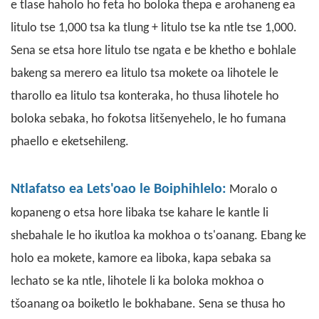
e tlase haholo ho feta ho boloka thepa e arohaneng ea
litulo tse 1,000 tsa ka tlung + litulo tse ka ntle tse 1,000.
Sena se etsa hore litulo tse ngata e be khetho e bohlale
bakeng sa merero ea litulo tsa mokete oa lihotele le
tharollo ea litulo tsa konteraka, ho thusa lihotele ho
boloka sebaka, ho fokotsa litšenyehelo, le ho fumana
phaello e eketsehileng.
Ntlafatso ea Lets'oao le Boiphihlelo:
Moralo o
kopaneng o etsa hore libaka tse kahare le kantle li
shebahale le ho ikutloa ka mokhoa o ts'oanang. Ebang ke
holo ea mokete, kamore ea liboka, kapa sebaka sa
lechato se ka ntle, lihotele li ka boloka mokhoa o
tšoanang oa boiketlo le bokhabane. Sena se thusa ho