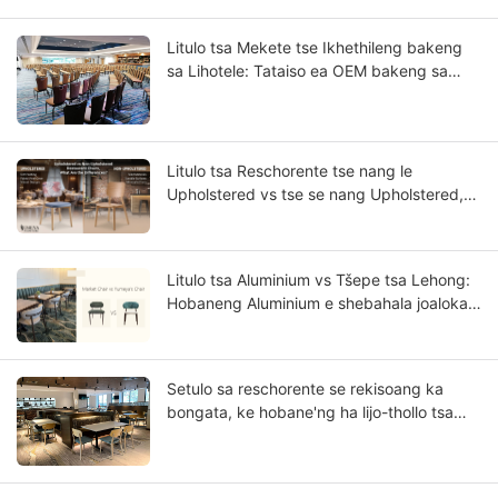
Litulo tsa Mekete tse Ikhethileng bakeng
sa Lihotele: Tataiso ea OEM bakeng sa
Merero ea Lihotele e Lekantsoeng ka
Linaleli
Litulo tsa Reschorente tse nang le
Upholstered vs tse se nang Upholstered,
Phapang ke Efe?
Litulo tsa Aluminium vs Tšepe tsa Lehong:
Hobaneng Aluminium e shebahala joaloka
Lehong le Tiileng haholoanyane?
Setulo sa reschorente se rekisoang ka
bongata, ke hobane'ng ha lijo-thollo tsa
lehong tsa tšepe e ka ba khoebo ea hau ea
Bokamoso?