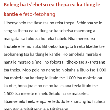
Boleng ba ts'ebetso ea thepa ea ka tlung
le
e feto-fetohang
kantle
Litsenyehelo tse tlase tsa ho reka thepa: Sehlopha se le
seng sa thepa ea ka tlung se ka sebetsa maemong a
mangata, sa fokotsa ho reka habeli. Nka merero ea
lihotele e le mohlala: likhoebo hangata li reka libethe tse
arohaneng tsa ka tlung le kantle. Ho amohela meralo e
nang le merero e 'meli ho fokotsa litlhoko tse akaretsang
tsa theko. Moo pele ho neng ho hlokahala litulo tse 1 000
tsa mokete oa ka tlung le litulo tse 1 000 tsa mokete oa
ka ntle, hona joale ho ne ho ka lekana feela litulo tse
1 500 tsa mekete e ’meli. Setulo ha se matsete a
litšenyehelo feela empa ke letlotlo le khonang ho hlahisa
meputso e tsitsitseng le e tsitsitseng.