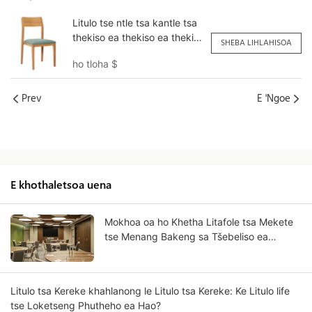
Litulo tse ntle tsa kantle tsa
thekiso ea thekiso ea thekiso
SHEBA LIHLAHISOA
ea lijo YL1609H Yumeya
ho tloha
$
Prev
E 'ngoe
E khothaletsoa uena
Mokhoa oa ho Khetha Litafole tsa Mekete
tse Menang Bakeng sa Tšebeliso ea
Khoebo?
Litulo tsa Kereke khahlanong le Litulo tsa Kereke: Ke Litulo life
tse Loketseng Phutheho ea Hao?