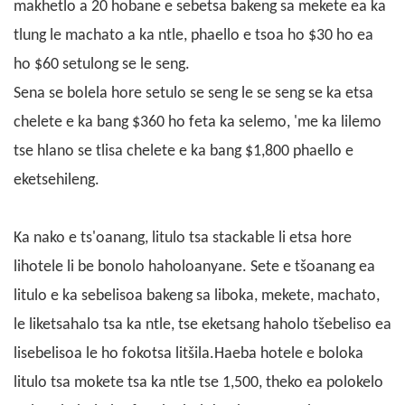
makhetlo a 20 hobane e sebetsa bakeng sa mekete ea ka
tlung le machato a ka ntle, phaello e tsoa ho $30 ho ea
ho $60 setulong se le seng.
Sena se bolela hore setulo se seng le se seng se ka etsa
chelete e ka bang $360 ho feta ka selemo, 'me ka lilemo
tse hlano se tlisa chelete e ka bang $1,800 phaello e
eketsehileng.
Ka nako e ts'oanang, litulo tsa stackable li etsa hore
lihotele li be bonolo haholoanyane. Sete e tšoanang ea
litulo e ka sebelisoa bakeng sa liboka, mekete, machato,
le liketsahalo tsa ka ntle, tse eketsang haholo tšebeliso ea
lisebelisoa le ho fokotsa litšila.Haeba hotele e boloka
litulo tsa mokete
tsa ka ntle tse 1,500, theko ea polokelo