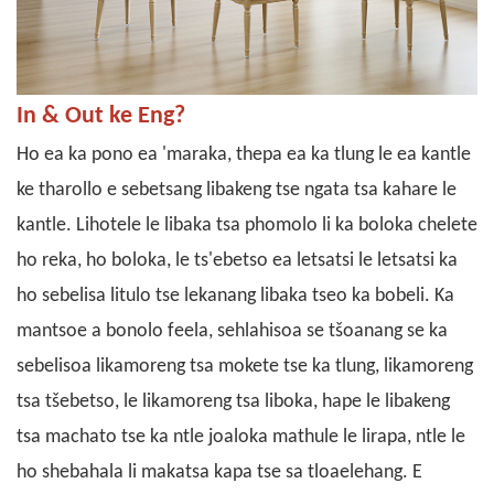
In & Out ke Eng?
Ho ea ka pono ea 'maraka, thepa ea ka tlung le ea kantle
ke tharollo e sebetsang libakeng tse ngata tsa kahare le
kantle. Lihotele le libaka tsa phomolo li ka boloka chelete
ho reka, ho boloka, le ts'ebetso ea letsatsi le letsatsi ka
ho sebelisa litulo tse lekanang libaka tseo ka bobeli.
Ka
mantsoe a bonolo feela, sehlahisoa se tšoanang se ka
sebelisoa likamoreng tsa mokete tse ka tlung, likamoreng
tsa tšebetso, le likamoreng tsa liboka, hape le libakeng
tsa machato tse ka ntle joaloka mathule le lirapa, ntle le
ho shebahala li makatsa kapa tse sa tloaelehang. E