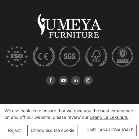
We use cookies to ensure that we give you the best experience
Copyright © 2026 heshan Yumeya Furniture Co, Khopo |
on and off our website. please review our
Leano La Lekunutu
Sitemap
LUMELLANA HONA JOALE
Reject
Litlhophiso tsa cookie