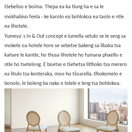
tšebeliso e boima. Thepa ea ka tlung ha e sa le
-
mokhabiso feela
ke karolo ea bohlokoa ea taolo e ntle
ea lihotele.
'
Yumeya
s In & Out concept e lumella
setulo se le seng sa
mokete oa hotele
hore se sebetse bakeng sa libaka tsa
kahare le kantle, ho thusa lihotele ho fumana phaello e
ntle ho tsetelong. E boetse e tšehetsa litlhoko tsa merero
ea litulo tsa konteraka, moo ho tšoarella, tlhokomelo e
bonolo, le boleng ba nako e telele e leng tsa bohlokoa.