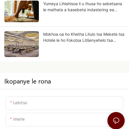
Yumeya Lihlahisoa li u thusa ho sebetsana
le mathata a basebetsi indastering ea
thepa ea ka tlung mohloling
Mokhoa oa ho Khetha Litulo tsa Mekete tsa
Hotele le ho Fokotsa Litšenyehelo tsa
Ts'ebetso
Ikopanye le rona
Lebitso
Imeile