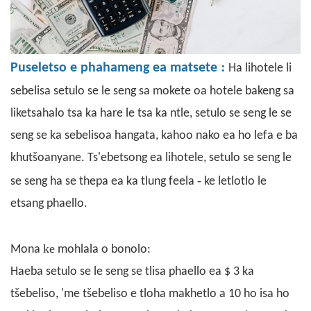
:
Puseletso e phahameng ea matsete
Ha lihotele li
sebelisa setulo se le seng sa mokete oa hotele bakeng sa
liketsahalo tsa ka hare le tsa ka ntle, setulo se seng le se
seng se ka sebelisoa hangata, kahoo nako ea ho lefa e ba
khutšoanyane. Ts'ebetsong ea lihotele, setulo se seng le
-
se seng ha se thepa ea ka tlung feela
ke letlotlo le
etsang phaello.
ke
Mona
mohlala o bonolo:
Haeba setulo se le seng se tlisa phaello ea $ 3 ka
tšebeliso, 'me tšebeliso e tloha makhetlo a 10 ho isa ho