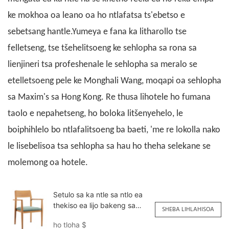
ke mokhoa oa leano oa ho ntlafatsa ts'ebetso e
sebetsang hantle.
Yumeya
e fana ka litharollo tse
felletseng, tse tšehelitsoeng ke sehlopha sa rona sa
lienjineri tsa profeshenale le sehlopha sa meralo se
etelletsoeng pele ke Monghali Wang, moqapi oa sehlopha
sa Maxim's sa Hong Kong. Re thusa lihotele ho fumana
taolo e nepahetseng, ho boloka litšenyehelo, le
boiphihlelo bo ntlafalitsoeng ba baeti, 'me re lokolla nako
le lisebelisoa tsa sehlopha sa hau ho theha selekane se
molemong oa hotele.
Setulo sa ka ntle sa ntlo ea
thekiso ea lijo bakeng sa
SHEBA LIHLAHISOA
tšebeliso ea khoebo
ho tloha
$
YW5709H Yumeya