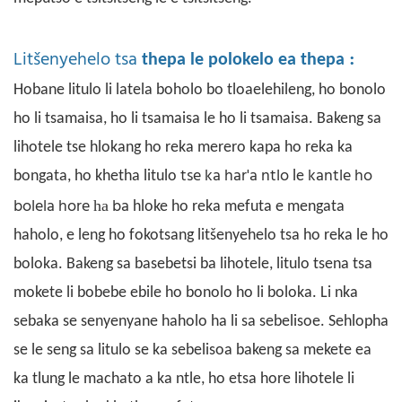
Litšenyehelo tsa
:
thepa
le polokelo ea thepa
Hobane litulo li latela boholo bo tloaelehileng, ho bonolo
ho li tsamaisa, ho li tsamaisa le ho li tsamaisa. Bakeng sa
lihotele tse hlokang ho reka merero kapa ho reka ka
tse ka har'a ntlo
kantle ho
bongata, ho khetha
litulo
le
bolela hore
ba
ha
hloke ho reka mefuta e mengata
haholo, e leng ho fokotsang litšenyehelo tsa ho reka le ho
boloka.
Bakeng sa basebetsi ba lihotele, litulo tsena tsa
mokete li bobebe ebile ho bonolo ho li boloka. Li nka
sebaka se senyenyane haholo ha li sa sebelisoe. Sehlopha
se le seng sa litulo se ka sebelisoa bakeng sa mekete ea
ka tlung le machato a ka ntle, ho etsa hore lihotele li