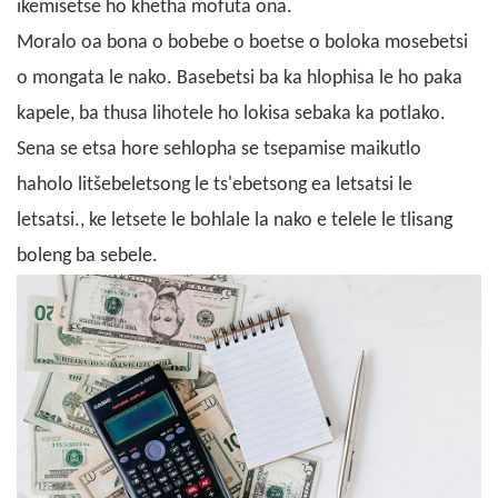
ikemisetse ho khetha mofuta ona.
Moralo oa bona o bobebe o boetse o boloka mosebetsi
o mongata le nako. Basebetsi ba ka hlophisa le ho paka
kapele, ba thusa lihotele ho lokisa sebaka ka potlako.
Sena se etsa hore sehlopha se tsepamise maikutlo
haholo litšebeletsong le ts'ebetsong ea letsatsi le
letsatsi.
,
ke letsete le bohlale la nako e telele le tlisang
boleng ba sebele.