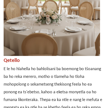
Qetello
E le ho hlahella ho bahlolisani ba boemong bo tšoanang
ba ho reka merero, motho o tlameha ho tloha
mohopolong o sekametseng thekisong feela ho ea
ponong ea ts'ebetso, kahoo a eketsa monyetla oa ho
fumana likonteraka. Thepa ea ka ntle e nang le mefuta e
mengata ea ka ntle ha se khetho feela ea ho reka empa