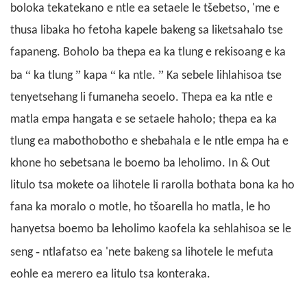
boloka tekatekano e ntle ea setaele le tšebetso, 'me e
thusa libaka ho fetoha kapele bakeng sa liketsahalo tse
fapaneng.
Boholo ba thepa ea ka tlung e rekisoang e ka
“
”
“
”
ba
ka tlung
kapa
ka ntle.
Ka sebele lihlahisoa tse
tenyetsehang li fumaneha seoelo.
Thepa ea ka ntle
e
matla empa hangata e se setaele haholo; thepa ea ka
tlung ea mabothobotho e shebahala e le ntle empa ha e
khone ho sebetsana le boemo ba leholimo.
In & Out
litulo tsa mokete oa lihotele li rarolla bothata bona ka ho
fana ka moralo o motle, ho tšoarella ho matla, le ho
hanyetsa boemo ba leholimo kaofela ka sehlahisoa se le
-
seng
ntlafatso ea 'nete bakeng sa lihotele le mefuta
eohle ea merero ea litulo tsa konteraka.