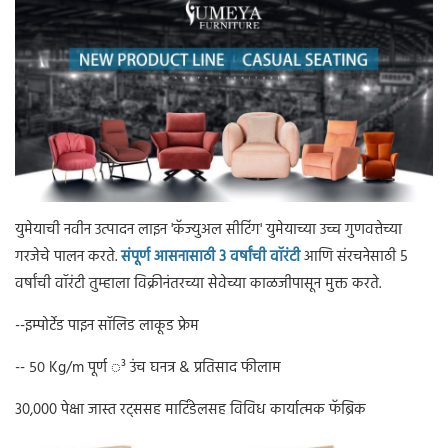
युमेयाची नवीन उत्पादन लाइन 'कॅज्युअल सीटिंग' युमेयाच्या उच्च गुणवत्तेच्या
गरजेचे पालन करते.
संपूर्ण आसनासाठी 3 वर्षांची वॉरंटी
आणि संरचनेसाठी 5
वर्षांची वॉरंटी तुम्हाला विक्रीनंतरच्या सेवेच्या काळजीपासून मुक्त करते.
--इम्पोर्टेड पाइन सॉलिड लाकूड फ्रेम
-- ५० Kg/m पूर्ण ³ उंच घनत्र & प्रतिसाद फीलाम
30,000 पेक्षा जास्त रट्ससह मार्टिंडेलसह विविध कार्यात्मक फॅब्रिक