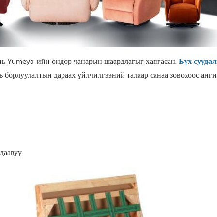
нь Yumeya-ийн өндөр чанарын шаардлагыг хангасан.
Бүх суудал
 борлуулалтын дараах үйлчилгээний талаар санаа зовохоос анги
даавуу