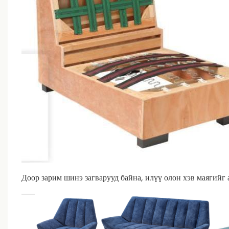
Доор зарим шинэ загварууд байна, илүү олон хэв маягийг