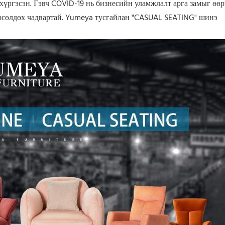
 хүргэсэн. Гэвч COVID-19 нь бизнесийн уламжлалт арга замыг өөр
өрсөлдөх чадвартай. Yumeya тусгайлан "CASUAL SEATING" шинэ