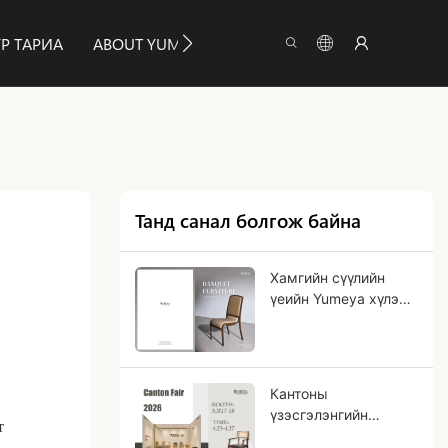
Р ТАРИА
ABOUT YUMEYA
МЭДЭЭЛЛИЙН ДҮРЭМ
Танд санал болгож байна
Хамгийн сүүлийн
үеийн Yumeya хүлээн
авалтын каталогийг
судлаарай!
Кантоны
үзэсгэлэнгийн
т
9.3J17-18 лангуунд