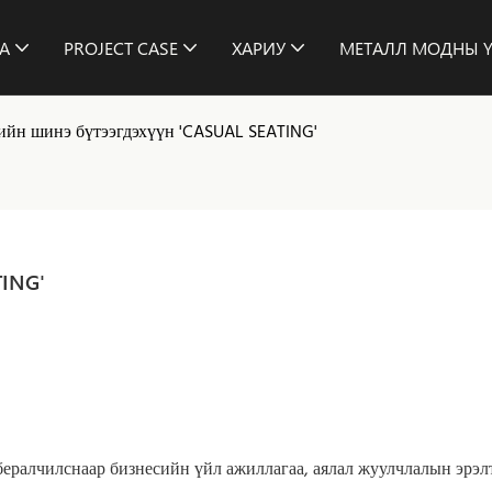
А
PROJECT CASE
ХАРИУ
МЕТАЛЛ МОДНЫ Ү
йн шинэ бүтээгдэхүүн 'CASUAL SEATING'
TING'
бералчилснаар бизнесийн үйл ажиллагаа, аялал жуулчлалын эрэл