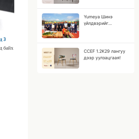
Yumeya Шинэ
үйлдвэрийг
эргэлтэнд оруулах
ёслол
д 3
д байх
CCEF 1.2K29 лангуу
дээр уулзацгаая!