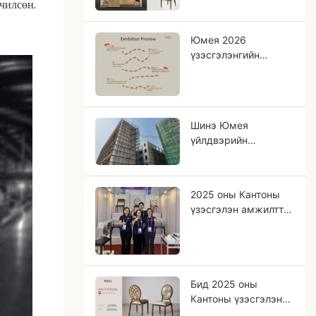
чилсөн.
удахгүй уулзацгаая!
Юмея 2026
үзэсгэлэнгийн
төлөвлөгөө ба
хөгжлийн чиглэл
Шинэ Юмея
үйлдвэрийн
барилгын ажлын
талаарх мэдээлэл
2025 оны Кантоны
үзэсгэлэн амжилттай
болж өндөрлөлөө.
Бид 2025 оны
Кантоны үзэсгэлэнд
оролцож байна!