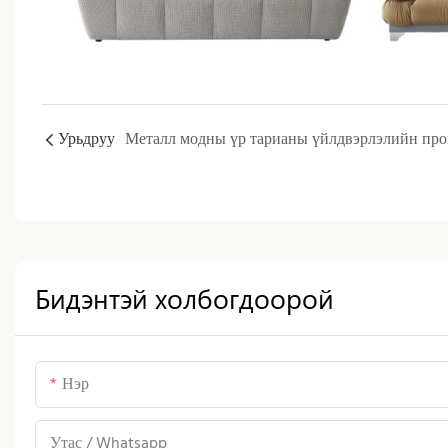
Урьдруу
Бидэнтэй холбогдоорой
Нэр
Утас / Whatsapp