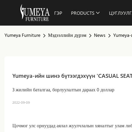
ГЭР
PRODUCTS
ЦУГЛУУЛГ
Yumeya Furniture
Мэдээллийн дүрэм
News
Yumeya-и
Yumeya-ийн шинэ бүтээгдэхүүн 'CASUAL SEA
3 жилийн баталгаа, борлуулалтын дараах 0 доллар
2022-09-09
Цочмог улс орнуудад аялал жуулчлалын хяналтыг улам ли