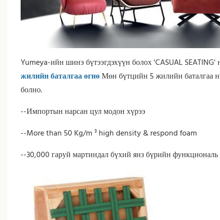
Yumeya-ийн шинэ бүтээгдэхүүн болох 'CASUAL SEATING' 
жилийн баталгаа өгнө
Мөн бүтцийн 5 жилийн баталгаа нь
болно.
--Импортын нарсан цул модон хүрээ
--More than 50 Kg/m ³ high density & respond foam
--30,000 гаруй мартиндал бүхий янз бүрийн функциональ 