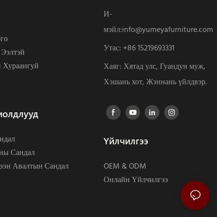
И-
мэйл:
info@yumeyafurniture.com
го
Утас
:
+86 15219693331
 Ээлтэй
 Хураангуй
Хаяг: Хятад улс, Гуандун муж,
Хэшань хот, Жэннань үйлдвэр.
иолдлууд
ндал
Үйлчилгээ
ны Сандал
ээн Авалтын Сандал
OEM & ODM
Онлайн Үйлчилгээ