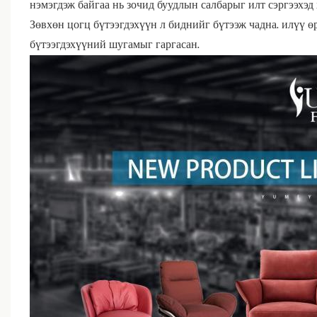
нэмэгдэж байгаа нь зочид буудлын салбарыг илт сэргээхэд
Зөвхөн цогц бүтээгдэхүүн л биднийг бүтээж чадна. илүү 
бүтээгдэхүүний шугамыг гаргасан.