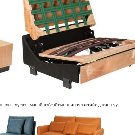
 авахыг хүсвэл манай вэбсайтын шинэчлэлтийг дагана уу.