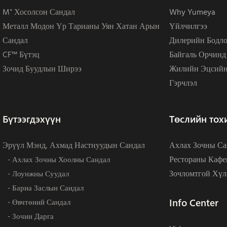
M⁺ Хосолсон Сандал
Why Yumeya
Металл Модон Үр Тарианы Уян Хатан Арын
Үйлчилгээ
Сандал
Дилерийн Бодло
CF™ Бүтэц
Байгаль Орчинд
Зочид Буудлын Ширээ
Жилийн Эцсийн
Гэрчлэл
Бүтээгдэхүүн
Төслийн тох
Эрүүл Мэнд, Ахмад Настнуудын Сандал
Ахлах Зочны Са
Рестораны Кафе
- Ахлах Зочны Хоолны Сандал
Зочломтгой Хүл
- Лоунжны Суудал
- Бариа Заслын Сандал
Info Center
- Өвчтөний Сандал
- Зочин Дарга