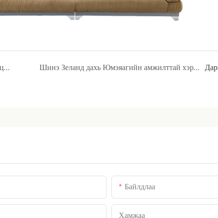
Металл модны үр тарианы үйлдвэрлэлийн процессын кодыг тайлахын тулд Yumeya-гийн онлайн үйлдвэрт зочлоорой
Шинэ Зеланд дахь Юмэяагийн амжилттай хэрэг, Пак Хайат Окленд
Дар
Байлдлаа
Хамжаа