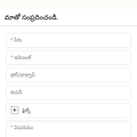
మాతో సంప్రదించండి.
పేరు
ఇమెయిల్
ఫోన్/వాట్సాప్
కంపెనీ
ఫైల్స్
విషయము