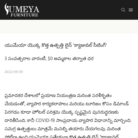
యుమేయా యొక్క కొత్త ఉత్పత్తి లైన్ 'క్యాజువల్ సీటింగ్'
3 సంవత్సరాల వారంటీ, $0 అమ్మకాల తర్వాత ధర
2022-09-09
ప్రమాదకర దేశాలలో ప్రయాణ నియంత్రణ మరింత సరళీకృతం
చేయడంతో, వ్యాపార కార్యకలాపాలు మరియు టూరిజం కోసం డిమాండ్
పెరగడం కూడా హోటల్ పరిశ్రమ యొక్క స్పష్టమైన పునరుద్ధరణకు
దారితీసింది. కానీ COVID-19 సాంప్రదాయ వ్యాపార విధానాన్ని మార్చింది.
సమగ్ర ఉత్పత్తులు మాత్రమే మనల్ని తయారు చేయగలవు. మరింత
పోటీగా ఉంది.యుమెయా ప్రత్యేకంగా కొత్త ఉత్పత్తి లైన్ "క్యాజువల్