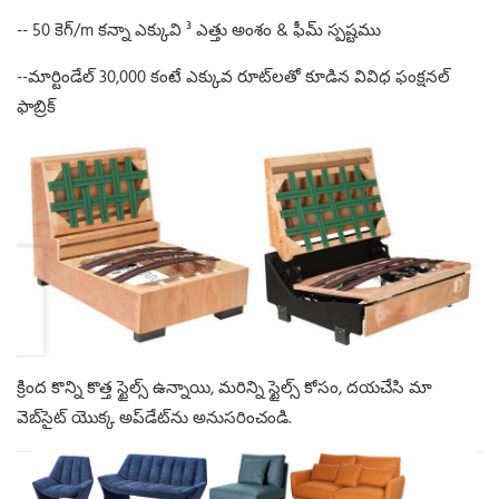
-- 50 కెగ్/m కన్నా ఎక్కువి ³ ఎత్తు అంశం & ఫీమ్ స్పష్టము
--మార్టిండేల్ 30,000 కంటే ఎక్కువ రూట్‌లతో కూడిన వివిధ ఫంక్షనల్
ఫాబ్రిక్
క్రింద కొన్ని కొత్త స్టైల్స్ ఉన్నాయి, మరిన్ని స్టైల్స్ కోసం, దయచేసి మా
వెబ్‌సైట్ యొక్క అప్‌డేట్‌ను అనుసరించండి.