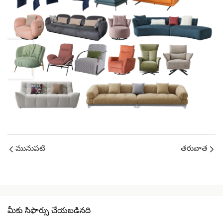
మునుపటి
తరువాత
మీకు సిఫార్సు చేయబడినది