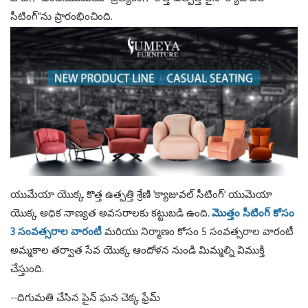
సీటింగ్"ను ప్రారంభించింది.
యుమేయా యొక్క కొత్త ఉత్పత్తి శ్రేణి 'క్యాజువల్ సీటింగ్' యుమెయా
యొక్క అధిక నాణ్యత అవసరాలకు కట్టుబడి ఉంది.
మొత్తం సీటింగ్ కోసం
3 సంవత్సరాల వారంటీ
మరియు నిర్మాణం కోసం 5 సంవత్సరాల వారంటీ
అమ్మకాల తర్వాత సేవ యొక్క ఆందోళన నుండి మిమ్మల్ని విముక్తి
చేస్తుంది.
--దిగుమతి చేసిన పైన్ ఘన చెక్క ఫ్రేమ్