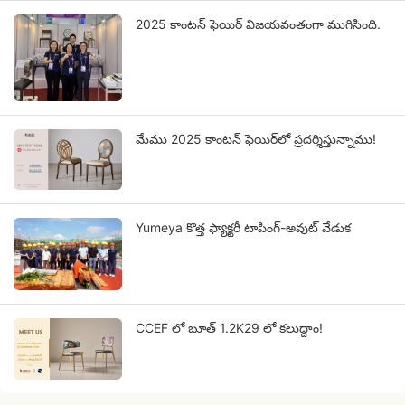
2025 కాంటన్ ఫెయిర్ విజయవంతంగా ముగిసింది.
మేము 2025 కాంటన్ ఫెయిర్‌లో ప్రదర్శిస్తున్నాము!
Yumeya కొత్త ఫ్యాక్టరీ టాపింగ్-అవుట్ వేడుక
CCEF లో బూత్ 1.2K29 లో కలుద్దాం!