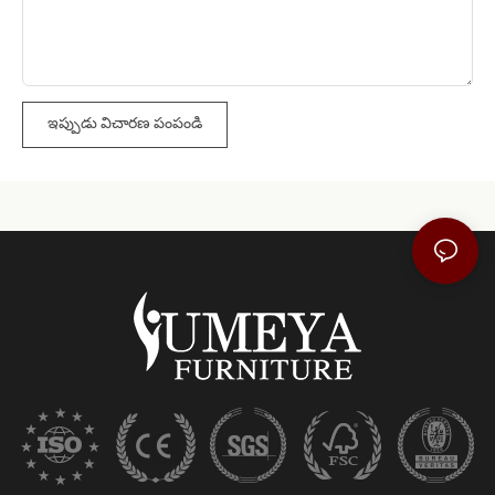
ఇప్పుడు విచారణ పంపండి