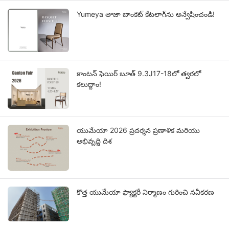
Yumeya తాజా బాంకెట్ కేటలాగ్‌ను అన్వేషించండి!
కాంటన్ ఫెయిర్ బూత్ 9.3J17-18లో త్వరలో
కలుద్దాం!
యుమేయా 2026 ప్రదర్శన ప్రణాళిక మరియు
అభివృద్ధి దిశ
కొత్త యుమేయా ఫ్యాక్టరీ నిర్మాణం గురించి నవీకరణ