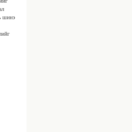
дийг
ал
ь шинэ
лийг