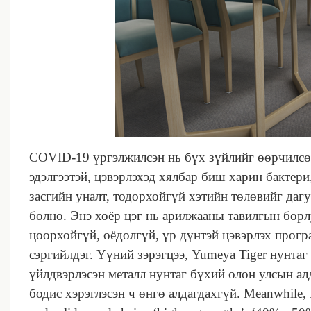
COVID-19 үргэлжилсэн нь бүх зүйлийг өөрчилсөн
эдэлгээтэй, цэвэрлэхэд хялбар биш харин бактер
засгийн уналт, тодорхойгүй хэтийн төлөвийг да
болно. Энэ хоёр цэг нь арилжааны тавилгын бор
цоорхойгүй, оёдолгүй, үр дүнтэй цэвэрлэх прогр
сэргийлдэг. Үүний зэрэгцээ, Yumeya Tiger нунтаг
үйлдвэрлэсэн металл нунтаг бүхий олон улсын ал
бодис хэрэглэсэн ч өнгө алдагдахгүй. Meanwhile,