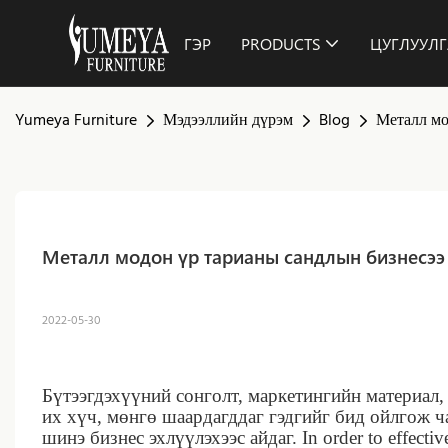
ГЭР
PRODUCTS
ЦУГЛУУЛГ
Yumeya Furniture
Мэдээллийн дүрэм
Blog
Металл мо
Металл модон үр тарианы сандлын бизнесээ 
2022-05-30
Бүтээгдэхүүний сонголт, маркетингийн материал,
их хүч, мөнгө шаардагддаг гэдгийг бид ойлгож ч
шинэ бизнес эхлүүлэхээс айдаг. In order to effectiv