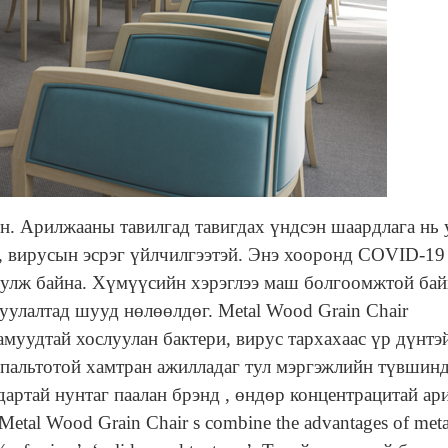
. Арилжааны тавилгад тавигдах үндсэн шаардлага нь 
и, вирусын эсрэг үйлчилгээтэй. Энэ хооронд COVID-19
гуулж байна. Хүмүүсийн хэрэглээ маш болгоомжтой бай
луулалтад шууд нөлөөлдөг.
Metal Wood Grain Chair
амуудтай хослуулан бактери, вирус тархахаас үр дүнтэ
 пальтотой хамтран ажилладаг тул
мэргэжлийн түвшин
дартай нунтаг паалан брэнд
, өндөр концентрацитай ар
Metal Wood Grain Chair
s combine the advantages of meta