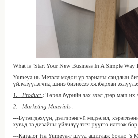
What is ‘Start Your New Business In A Simple Way P
Yumeya нь Металл модон үр тарианы сандлын биз
үйлчлүүлэгчид шинэ бизнесээ хялбархан эхлүүлэх
1.
Product
: Төрөл бүрийн зах зээл дээр маш их 
2.
Marketing Materials
:
---Бүтээгдэхүүн, дэлгэрэнгүй мэдээлэл, хэрэглэ
хувьд та дизайны үйлчлүүлэгч рүүгээ илгээж бо
---Каталог (та Yumeya-г ​​шууд ашиглаж болно ’s