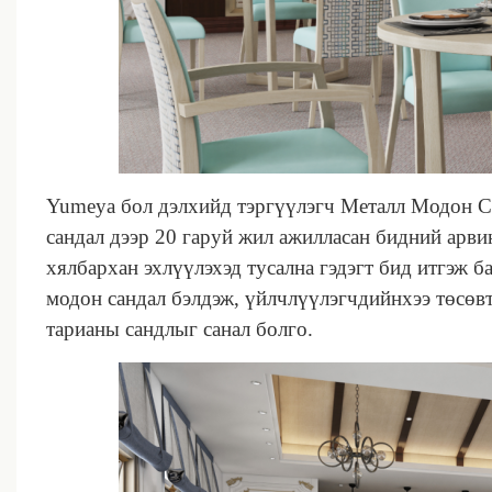
Yumeya бол дэлхийд тэргүүлэгч Металл Модон С
сандал дээр 20 гаруй жил ажилласан бидний арв
хялбархан эхлүүлэхэд тусална гэдэгт бид итгэж ба
модон сандал бэлдэж, үйлчлүүлэгчдийнхээ төсөв
тарианы сандлыг санал болго.