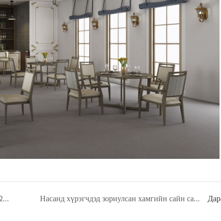
Шуурхай хөлөг онгоцны дээжийн дэмжлэг нь 2022 оны Металл модон үр тарианы сандлын шинэ бизнесийг хөгжүүлэхэд тусална
Насанд хүрэгчдэд зориулсан хамгийн сайн сандлыг хэрхэн сонгох вэ?
Дар