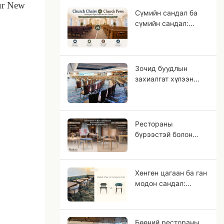
our New
сонгох вэ?
Сүмийн сандал ба
сүмийн сандал:
Танай цугларалтад
аль суудал
тохиромжтой вэ?
Зочид буудлын
захиалгат хүлээн
авалтын сандал:
Одтой зочид
буудлын төслүүдийн
OEM гарын авлага
Рестораны
бүрээстэй болон
бүрээсгүй сандлууд,
ялгаа нь юу вэ?
Хөнгөн цагаан ба ган
модон сандал:
Яагаад хөнгөн
цагаан нь цул мод
шиг харагддаг вэ?
Бөөний рестораны