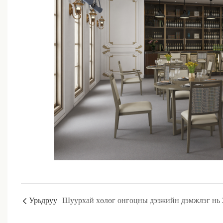
Урьдруу