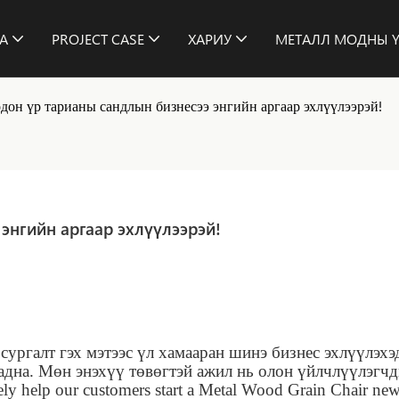
А
PROJECT CASE
ХАРИУ
МЕТАЛЛ МОДНЫ Ү
дон үр тарианы сандлын бизнесээ энгийн аргаар эхлүүлээрэй!
энгийн аргаар эхлүүлээрэй!
 сургалт гэх мэтээс үл хамааран шинэ бизнес эхлүүлэх
адна. Мөн энэхүү төвөгтэй ажил нь олон үйлчлүүлэгч
ely help our customers start a Metal Wood Grain Chair ne