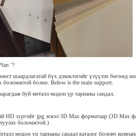
lan ’?
нест шаардлагатай бүх дэмжлэгийг үзүүлэх бөгөөд ин
 боломжтой болно. Below is the main support.
зарагдаж буй металл модон үр тарианы сандал.
эний HD зургийг jpg эсвэл 3D Max форматаар (3D Max 
рлуулах боломжтой.)
 Металл модон үр тарианы сандал каталог боловч компа