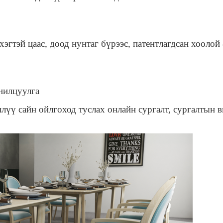
эгтэй цаас, доод нунтаг бүрээс, патентлагдсан хоолой
нилцуулга
​илүү сайн ойлгоход туслах онлайн сургалт, сургалтын 