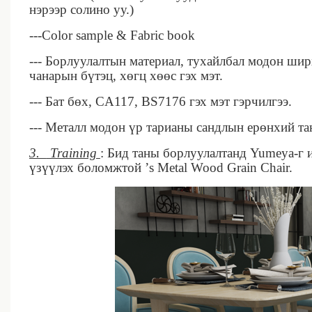
нэрээр солино уу.)
---Color sample & Fabric book
--- Борлуулалтын материал, тухайлбал модон ширх
чанарын бүтэц, хөгц хөөс гэх мэт.
--- Бат бөх, CA117, BS7176 гэх мэт гэрчилгээ.
--- Металл модон үр тарианы сандлын ерөнхий та
3.
Training
: Бид таны борлуулалтанд Yumeya-г ​
үзүүлэх боломжтой ’s Metal Wood Grain Chair.