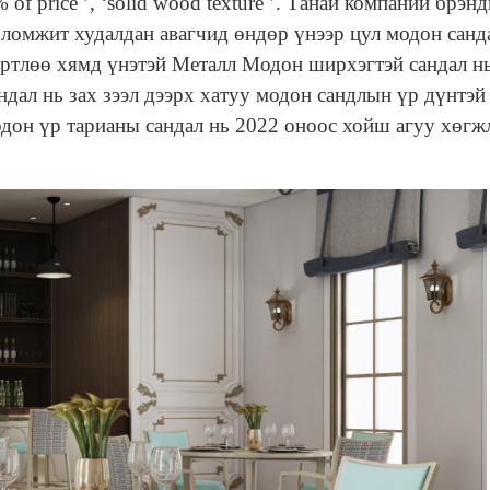
0% of price ’, ‘solid wood texture ’. Танай компаний брэн
ломжит худалдан авагчид өндөр үнээр цул модон санд
өртлөө хямд үнэтэй Металл Модон ширхэгтэй сандал н
дал нь зах зээл дээрх хатуу модон сандлын үр дүнтэй
он үр тарианы сандал нь 2022 оноос хойш агуу хөгж