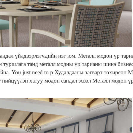
андал үйлдвэрлэгчдийн нэг юм. Металл модон үр тари
ин туршлага танд металл модны үр тарианы шинэ бизне
йна. You just need to p
Худалдааны загварт тохирсон М
т нийцүүлэн хатуу модон сандал эсвэл Металл модон ү