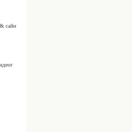
 & сайн
видеог