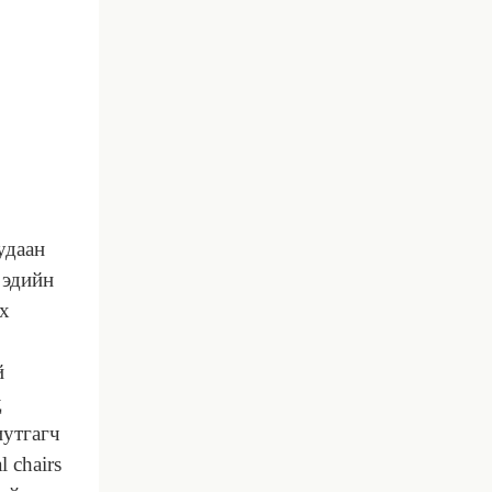
удаан
 эдийн
х
й
д
иутгагч
l chairs