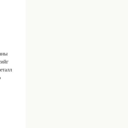
аны
сийг
еталл
р