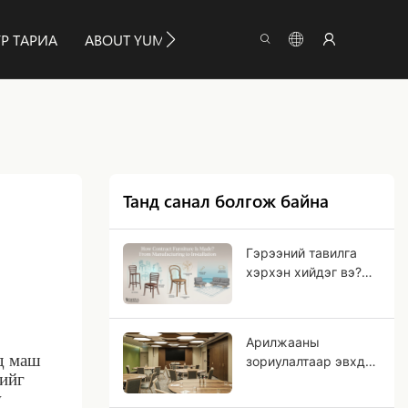
Р ТАРИА
ABOUT YUMEYA
МЭДЭЭЛЛИЙН ДҮРЭМ
Танд санал болгож байна
Гэрээний тавилга
хэрхэн хийдэг вэ?
Үйлдвэрлэлээс
эхлээд суурилуулалт
хүртэл
Арилжааны
эд маш
зориулалтаар эвхдэг
дийг
хүлээн авалтын
w
ширээг хэрхэн