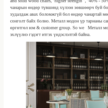
and solid wood chairs, ‘higher strength ’, ‘40% - 5
чанарын өндөр түвшинд хүлээн зөвшөөрч буй бо
худалдаж авах боломжгүй бол өндөр чанартай м
сонголт байх болно.
Металл модон үр тарианы сан
өргөтгөл юм & customer group.
So we
Металл мод
эхлүүлнэ гэдэгт итгэх үндэслэлтэй байна.