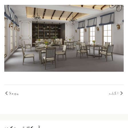
اگلے
پچھلا