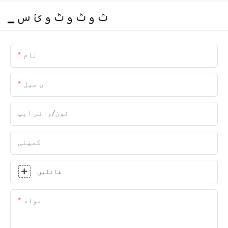
▁ ٹ و ٹ و ٹ و ئ س
نام
ای میل
فون/واٹس ایپ
کمپنی
فائلیں
مواد