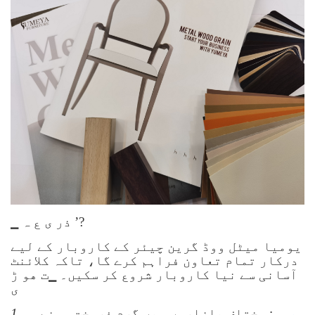
▁ ذر ی ع ہ ’?
یومیا میٹل ووڈ گرین چیئر کے کاروبار کے لیے
درکار تمام تعاون فراہم کرے گا، تاکہ کلائنٹ
آسانی سے نیا کاروبار شروع کر سکیں۔ ▁ت ھو ڑ
ی
▁پر و
: مختلف بازاروں میں گرم فروخت ہونے
1.