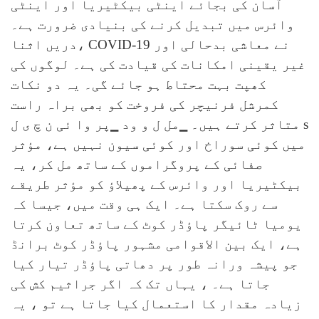
آسان کی بجائے اینٹی بیکٹیریا اور اینٹی
وائرس میں تبدیل کرنے کی بنیادی ضرورت ہے۔
دریں اثنا، COVID-19 نے معاشی بدحالی اور
غیر یقینی امکانات کی قیادت کی ہے۔ لوگوں کی
کھپت بہت محتاط ہو جائے گی۔ یہ دو نکات
کمرشل فرنیچر کی فروخت کو بھی براہ راست
s
▁مل ل و ود ▁پر وا ئی ن چ ی ل
متاثر کرتے ہیں۔
میں کوئی سوراخ اور کوئی سیون نہیں ہے، مؤثر
صفائی کے پروگراموں کے ساتھ مل کر، یہ
بیکٹیریا اور وائرس کے پھیلاؤ کو مؤثر طریقے
سے روک سکتا ہے۔ ایک ہی وقت میں، جیسا کہ
یومیا ٹائیگر پاؤڈر کوٹ کے ساتھ تعاون کرتا
ہے،
ایک بین الاقوامی مشہور پاؤڈر کوٹ برانڈ
جو پیشہ ورانہ طور پر دھاتی پاؤڈر تیار کیا
جاتا ہے۔
، یہاں تک کہ اگر جراثیم کش کی
زیادہ مقدار کا استعمال کیا جاتا ہے تو ، یہ