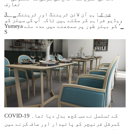
تعارف
▁ شن گ
: ہم آن لائن ٹریننگ اور ٹریننگ
3.
ویڈیو فراہم کر سکتے ہیں تاکہ آپ کی سیلز کو
Yumeya کو بہتر طور پر سمجھنے میں مدد ملے ’▁
S
COVID-19 کے تسلسل نے سب کچھ بدل دیا تھا۔
کمرشل فرنیچر کو پائیدار اور صاف کرنے میں