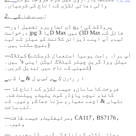
والی دھاتی لکڑی کے اناج کی کرسیاں۔
:
▁پی پ ٹ ن گ
2.
---پروڈکٹ کی ایچ ڈی تصاویر، تفصیل اور
درخواست jpg یا 3D Max میں (3D Max فائل کے
لیے، آپ اپنے ڈیزائن کلائنٹ کو سیلز کے لیے
بھیج سکتے ہیں۔)
---کیٹلاگ (آپ براہ راست یومیا استعمال کرسکتے
ہیں۔ ’s میٹل ووڈ گرین چیئر کیٹلاگ لیکن اپنی
کمپنی کے نام میں تبدیل کریں۔)
▁ا ر ر-رن گ ▁س لس پ ل & ▁ا ک ب
--- فروخت کا سامان، جیسے لکڑی کے اناج کا
کاغذ، نیچے پاؤڈر کوٹ پلیٹ، پیٹنٹ شدہ
نلیاں & اچھے معیار، سڑنا جھاگ، وغیرہ کے
لئے ساخت.
---سرٹیفکیٹ، جیسے طاقت، CA117، BS7176،
وغیرہ۔
--- دھاتی لکڑی کے اناج کی کرسی کا مجموعی