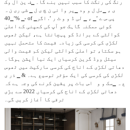
رنگ کی رنگت کا سبب نہیں بنے گا۔ ▁ف ین ال وک
ی ،
▁مل ل و ود ▁پر وا ئی ن چ ی ل
▁ شی ری ن ہ
’▁40% ▁- of ▁پی س ے ’▁ ، ▁ لی ڈ و و ٹ ر ’. اگر
کوئی ممکنہ گاہک جو آپ کی کمپنی کے اعلیٰ
کوالٹی کے برانڈ کو پہچانتا ہے، لیکن ٹھوس
لکڑی کی کرسی کی زیادہ قیمت کا متحمل نہیں
ہو سکتا، تو اعلیٰ کوالٹی لیکن کم قیمت والی
میٹل ووڈ گرین کرسیاں ایک نیا آپشن ہوگا۔
دھاتی لکڑی کے اناج کی کرسی مارکیٹ میں ٹھوس
لکڑی کی کرسی کی ایک مؤثر توسیع ہے۔ & ▁ ذر ی
ع ہ
▁سک و و
اس بات پر یقین کرنے کی وجہ ہے کہ
دھاتی لکڑی کے اناج کی کرسیاں 2022 سے بڑی
ترقی کا آغاز کریں گی۔