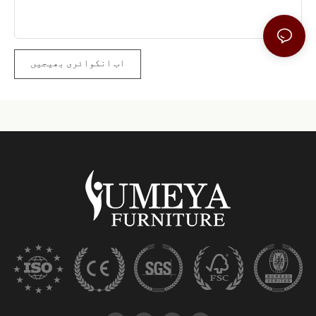
اب انکوائری بھیجیں