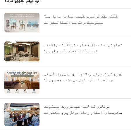
آپ کیلئے تجویز کردہ
کنٹریکٹ فرنیچر کیسے بنایا جاتا ہے؟
مینوفیکچرنگ سے انسٹالیشن تک
تجارتی استعمال کے لیے فولڈنگ بینکویٹ
ٹیبل کا انتخاب کیسے کریں؟
چرچ کی کرسیاں بمقابلہ چرچ پیوز: آپ کی
جماعت کے لیے کون سی نشست صحیح ہے؟
ہوٹلوں کے لیے حسب ضرورت بینکوئٹ
کرسیاں: اسٹار ریٹڈ ہوٹل پروجیکٹس کے
لیے OEM گائیڈ