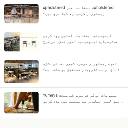
upholstered بمقابلہ غیر upholstered
ریستوراں کرسیاں، کیا فرق ہیں؟
ایلومینیم بمقابلہ اسٹیل ووڈ گرین
کرسیاں: ایلومینیم ٹھوس لکڑی کی طرح
کیوں لگتا ہے؟
تھوک ریستوراں کرسی، کیوں دھاتی لکڑی
اناج آپ کے کاروبار مستقبل ہو سکتا ہے؟
Yumeya مصنوعات آپ کو فرنیچر کی صنعت
میں لیبر چیلنجز سے نمٹنے میں مدد کرتی
ہیں