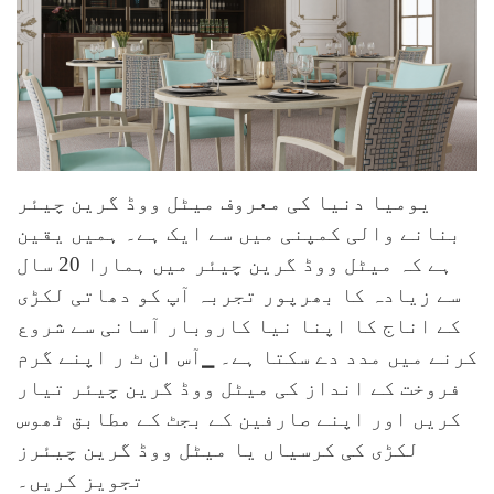
یومیا دنیا کی معروف میٹل ووڈ گرین چیئر
بنانے والی کمپنی میں سے ایک ہے۔ ہمیں یقین
ہے کہ میٹل ووڈ گرین چیئر میں ہمارا 20 سال
سے زیادہ کا بھرپور تجربہ آپ کو دھاتی لکڑی
کے اناج کا اپنا نیا کاروبار آسانی سے شروع
کرنے میں مدد دے سکتا ہے۔ ▁آس ان ٹ ر
اپنے گرم
فروخت کے انداز کی میٹل ووڈ گرین چیئر تیار
کریں اور اپنے صارفین کے بجٹ کے مطابق ٹھوس
لکڑی کی کرسیاں یا میٹل ووڈ گرین چیئرز
تجویز کریں۔