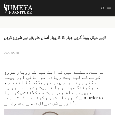
اپنے میٹل ووڈ گرین چیئر کا کاروبار آسان طریقے سے شروع کریں!
2022-05-30
ہم سمجھ سکتے ہیں کہ ایک نیا کاروبار شروع
کرنے کے لیے بہت زیادہ توانائی اور پیسہ
درکار ہوتا ہے، چاہے پروڈکٹ کا انتخاب،
مارکیٹنگ مواد، یا تربیت وغیرہ۔ اور یہ
پیچیدہ کام بھی بہت سے کلائنٹس کو نیا
کاروبار شروع کرنے سے ڈرتا ہے۔ ▁In order to
▁اور ▁ شن ی ▁ال ی س ▁ ل ٹ ول ا ’.