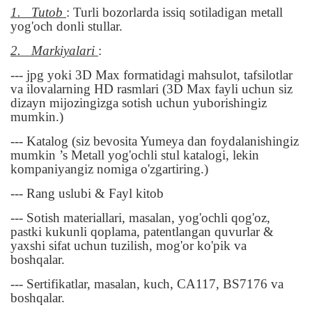
1.
Tutob
: Turli bozorlarda issiq sotiladigan metall
yog'och donli stullar.
2.
Markiyalari
:
--- jpg yoki 3D Max formatidagi mahsulot, tafsilotlar
va ilovalarning HD rasmlari (3D Max fayli uchun siz
dizayn mijozingizga sotish uchun yuborishingiz
mumkin.)
--- Katalog (siz bevosita Yumeya dan foydalanishingiz
mumkin ’s Metall yog'ochli stul katalogi, lekin
kompaniyangiz nomiga o'zgartiring.)
--- Rang uslubi & Fayl kitob
--- Sotish materiallari, masalan, yog'ochli qog'oz,
pastki kukunli qoplama, patentlangan quvurlar &
yaxshi sifat uchun tuzilish, mog'or ko'pik va
boshqalar.
--- Sertifikatlar, masalan, kuch, CA117, BS7176 va
boshqalar.