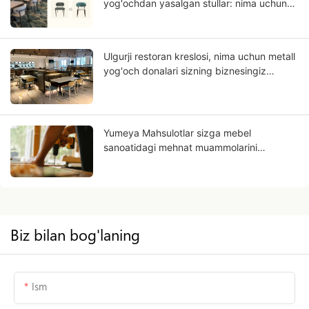
yog'ochdan yasalgan stullar: nima uchun
alyuminiy qattiq yog'ochga o'xshaydi?
Ulgurji restoran kreslosi, nima uchun metall
yog'och donalari sizning biznesingiz
bo'lishi mumkin?
Yumeya Mahsulotlar sizga mebel
sanoatidagi mehnat muammolarini
manbadan hal qilishga yordam beradi
Biz bilan bog'laning
Ism