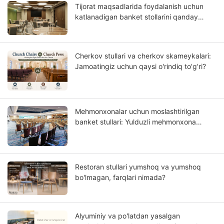
Tijorat maqsadlarida foydalanish uchun
katlanadigan banket stollarini qanday
tanlash mumkin?
Cherkov stullari va cherkov skameykalari:
Jamoatingiz uchun qaysi o'rindiq to'g'ri?
Mehmonxonalar uchun moslashtirilgan
banket stullari: Yulduzli mehmonxona
loyihalari uchun OEM qo'llanmasi
Restoran stullari yumshoq va yumshoq
bo'lmagan, farqlari nimada?
Alyuminiy va po'latdan yasalgan