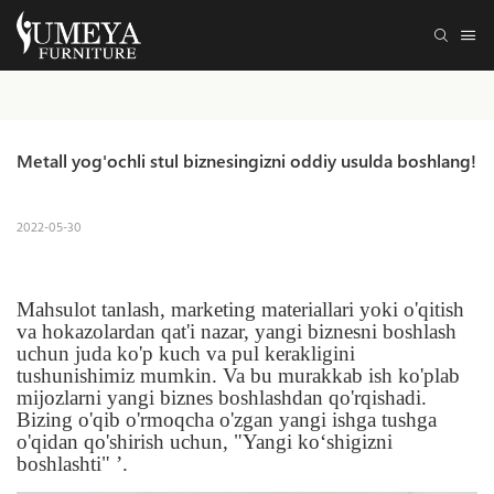
Metall yog'ochli stul biznesingizni oddiy usulda boshlang!
2022-05-30
Mahsulot tanlash, marketing materiallari yoki o'qitish
va hokazolardan qat'i nazar, yangi biznesni boshlash
uchun juda ko'p kuch va pul kerakligini
tushunishimiz mumkin. Va bu murakkab ish ko'plab
mijozlarni yangi biznes boshlashdan qo'rqishadi.
Bizing o'qib o'rmoqcha o'zgan yangi ishga tushga
o'qidan qo'shirish uchun, "Yangi koʻshigizni
boshlashti" ’.