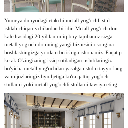
Yumeya dunyodagi etakchi metall yog'ochli stul
ishlab chiqaruvchilardan biridir. Metall yog'och don
kafedrasidagi 20 yildan ortiq boy tajribamiz sizga
metall yog'och donining yangi biznesini osongina
boshlashingizga yordam berishiga ishonamiz. Faqat p
kerak
O'zingizning issiq sotiladigan uslublaringiz
bo'yicha metall yog'ochdan yasalgan stulni tayyorlang
va mijozlaringiz byudjetiga ko'ra qattiq yog'och
stullarni yoki metall yog'ochli stullarni tavsiya eting.