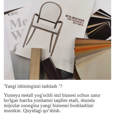
'Yangi ishiningizni tashlash ’?
Yumeya metall yog'ochli stul biznesi uchun zarur
bo'lgan barcha yordamni taqdim etadi, shunda
mijozlar osongina yangi biznesni boshlashlari
mumkin. Quyidagi qoʻshish.