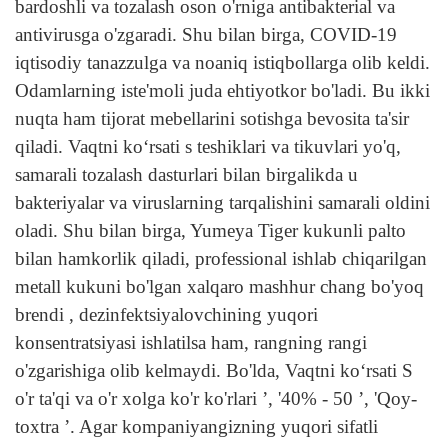
bardoshli va tozalash oson o'rniga antibakterial va
antivirusga o'zgaradi. Shu bilan birga, COVID-19
iqtisodiy tanazzulga va noaniq istiqbollarga olib keldi.
Odamlarning iste'moli juda ehtiyotkor bo'ladi. Bu ikki
nuqta ham tijorat mebellarini sotishga bevosita ta'sir
qiladi.
Vaqtni koʻrsati
s teshiklari va tikuvlari yo'q,
samarali tozalash dasturlari bilan birgalikda u
bakteriyalar va viruslarning tarqalishini samarali oldini
oladi. Shu bilan birga, Yumeya Tiger kukunli palto
bilan hamkorlik qiladi,
professional ishlab chiqarilgan
metall kukuni bo'lgan xalqaro mashhur chang bo'yoq
brendi
, dezinfektsiyalovchining yuqori
konsentratsiyasi ishlatilsa ham, rangning rangi
o'zgarishiga olib kelmaydi. Bo'lda,
Vaqtni koʻrsati
S
o'r ta'qi va o'r xolga ko'r ko'rlari ’, '40% - 50 ’, 'Qoy-
toxtra ’. Agar kompaniyangizning yuqori sifatli