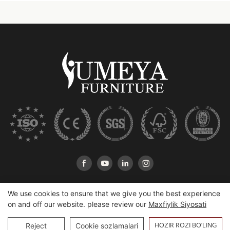
We use cookies to ensure that we give you the best experience
on and off our website. please review our
Maxfiylik Siyosati
Mualliflik huquqi © 2025 Xeshan Yumeya Furniture Co., Ltd |
HOZIR ROZI BO'LING
Reject
Cookie sozlamalari