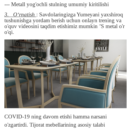
--- Metall yog'ochli stulning umumiy kiritilishi
3.
Oʻrnatish
: Savdolaringizga Yumeyani yaxshiroq
tushunishga yordam berish uchun onlayn trening va
o'quv videosini taqdim etishimiz mumkin ’S metal o'r
o'qi.
COVID-19 ning davom etishi hamma narsani
o'zgartirdi. Tijorat mebellarining asosiy talabi