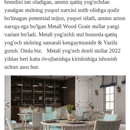
brendini tan oladigan, ammo qattiq yog'ochdan
yasalgan stulning yuqori narxini sotib olishga qodir
bo'lmagan potentsial mijoz, yuqori sifatli, ammo arzon
narxga ega bo'lgan Metall Wood Grain stullar yangi
variant bo'ladi.
Metall yog'ochli stul bozorda qattiq
yog'och stulning samarali kengaytmasidir & Vazifa
guruh.
Onda biz.
Metall yog'och donli stullar 2022
yildan beri katta rivojlanishga kirishishiga ishonish
uchun asos bor.