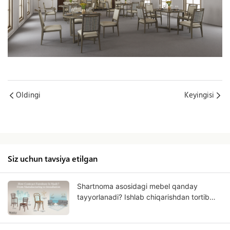
Oldingi
Keyingisi
Siz uchun tavsiya etilgan
Shartnoma asosidagi mebel qanday
tayyorlanadi? Ishlab chiqarishdan tortib
o'rnatishgacha