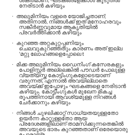
ശക്തമാണ്, ഘടകങ്ങളേക്കാൾ കൂടുതൽ
നേരിടാൻ കഴിയും
·
അലുമിനിയം വളരെ യോജിച്ചതാണ്;
അതിനാൽ, നിങ്ങൾക്ക് ഇത് മനോഹരവും
സങ്കീർണ്ണവുമായ ആകൃതിയിൽ
പ്രവർത്തിക്കാൻ കഴിയും
·
കുറഞ്ഞ അറ്റകുറ്റപ്പണിയും
ചെലവുകുറഞ്ഞതും കാരണം അത് ഇല്ല
’മറ്റു ലോഹങ്ങളെപ്പോലെ t
·
മിക്ക അലുമിനിയം ഡൈനിംഗ് കസേരകളും
പോളിസ്റ്റർ അല്ലെങ്കിൽ പൗഡർ പോലുള്ള
വ്യത്യസ്ത കോട്ടിംഗുകളോടെയാണ്
വരുന്നത്, എന്നാൽ അവയില്ലാതെ
അവയ്ക്ക് ഇപ്പോഴും ഘടകങ്ങളെ നേരിടാൻ
കഴിയും. കോട്ടിംഗുകൾ മുഖേന മികച്ച
രൂപത്തിനായി ആവശ്യമുള്ള നിറങ്ങൾ
ചേർക്കാനും കഴിയും
·
നിങ്ങൾ ചുഴലിക്കാറ്റ് സാധ്യതയുള്ളതോ
ഉയർന്ന കാറ്റുള്ളതോ ആയ
പ്രദേശങ്ങളിലാണ് താമസിക്കുന്നതെങ്കിൽ
അവയുടെ ഭാരം കുറഞ്ഞതാണ് ഒരേയൊരു