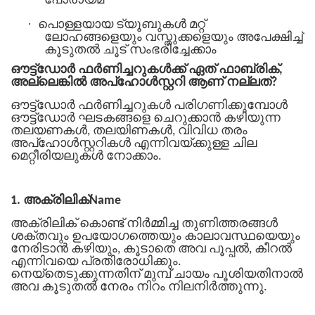
പോരായ്മ
·
പൊള്ളയായ ട്യൂബുകൾ മറ്റ്
ലോഹങ്ങളെയും വസ്തുക്കളെയും അപേക്ഷിച്ച്
കൂടുതൽ ചൂട് സംഭരിച്ചേക്കാം
ഔട്ട്‌ഡോർ ഫർണിച്ചറുകൾക്ക് ഏത് ഫാബ്രിക്,
അല്ലെങ്കിൽ അപ്ഹോൾസ്റ്ററി ആണ് നല്ലത്?
ഔട്ട്ഡോർ ഫർണിച്ചറുകൾ പരിഗണിക്കുമ്പോൾ
ഔട്ട്ഡോർ ഘടകങ്ങളെ ചെറുക്കാൻ കഴിയുന്ന
തലയണകൾ, തലയിണകൾ, വിവിധ തരം
അപ്ഹോൾസ്റ്ററികൾ എന്നിവയ്ക്കുള്ള ചില
മെറ്റീരിയലുകൾ നോക്കാം.
1. അക്രിലിക്Name
അക്രിലിക് കൊണ്ട് നിർമ്മിച്ച തുണിത്തരങ്ങൾ
ശക്തവും ഉപയോഗത്തെയും കാലാവസ്ഥയെയും
നേരിടാൻ കഴിയും, കൂടാതെ അവ പൂപ്പൽ, കീറൽ
എന്നിവയെ പ്രതിരോധിക്കും.
നെയ്തെടുക്കുന്നതിന് മുമ്പ് ചായം പൂശിയതിനാൽ
അവ കൂടുതൽ നേരം നിറം നിലനിർത്തുന്നു.