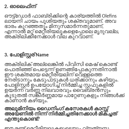
2. ഓലെഫിന്
ഔട്ട്ഡോർ ഫാബ്രിക്കിന്റെ കാര്യത്തിൽ Olefins
ലായനി ചായം പൂശിയതും ശക്തവുമാണ്. അവ
ഭാരം കുറഞ്ഞതും മിനുസമാർന്നതുമാണ്,
എന്നാൽ മറ്റ് മെറ്റീരിയലുകളെപ്പോലെ മൃദുവല്ല,
അക്രിലിക്കിനേക്കാൾ വില കുറവാണ്.
3. പോളിസ്റ്റര് Name
അക്രിലിക് അല്ലെങ്കിൽ പിവിസി മെഷ് കൊണ്ട്
പൊതിഞ്ഞ് പെട്ടെന്ന് ഉണങ്ങിപ്പോകുന്നതിനാൽ
ഈ ശക്തമായ മെറ്റീരിയലിന് വെള്ളത്തെ
നേരിടാനും കേടുപാടുകൾ ധരിക്കാനും കഴിയും.
പോളിസ്റ്റർ ഉപയോഗിച്ച് നിർമ്മിച്ച സ്റ്റഫുകളിൽ
ഉയർന്ന വർണ്ണ നിലവാരവും വൈബ്രൻസും
കൂടുതൽ സങ്കീർണ്ണമായ പാറ്റേണുകളും നിങ്ങൾക്ക്
കാണാൻ കഴിയും.
അലൂമിനിയം ഡൈനിംഗ് കസേരകൾ കാസ്റ്റ്
അയേണിൽ നിന്ന് നിർമ്മിച്ചതിനേക്കാൾ മികച്ചത്
എന്തുകൊണ്ട്?
ഈ രണ്ട് മെറ്റീരിയലുകളുടെയും വ്യത്യസ്ത