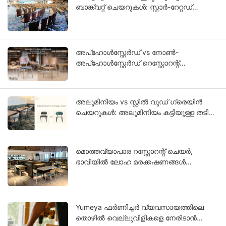
ബാങ്ക്വറ്റ് ചെയറുകൾ: സ്റ്റാർ-റേറ്റഡ്
ഹോട്ടൽ പ്രോജക്ടുകൾക്കുള്ള OEM ഗൈഡ്
അപ്ഹോൾസ്റ്റേർഡ് vs നോൺ-
അപ്ഹോൾസ്റ്റേർഡ് റെസ്റ്റോറന്റ്
കസേരകൾ, വ്യത്യാസങ്ങൾ
എന്തൊക്കെയാണ്?
അലൂമിനിയം vs സ്റ്റീൽ വുഡ് ഗ്രെയിൻ
ചെയറുകൾ: അലൂമിനിയം കട്ടിയുള്ള തടി
പോലെ കാണപ്പെടുന്നത് എന്തുകൊണ്ട്?
മൊത്തവ്യാപാര റസ്റ്റോറന്റ് ചെയർ,
ഭാവിയിൽ ലോഹ മരക്കഷണങ്ങൾ
നിങ്ങളുടെ ബിസിനസ് ആകുന്നത്
എന്തുകൊണ്ട്?
Yumeya ഫർണിച്ചർ വ്യവസായത്തിലെ
തൊഴിൽ വെല്ലുവിളികളെ നേരിടാൻ