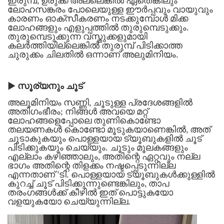
ഇരുമ്പ്, ഉരുക്ക് അല്ലെങ്കിൽ ഏതെങ്കിലും
ലോഹസങ്കരം പോലെയുള്ള ഈർപ്പവും വായുവും
കാരണം ഓക്സീകരണം നടക്കുമ്പോൾ മിക്ക
ലോഹങ്ങളും എളുപ്പത്തിൽ തുരുമ്പെടുക്കും.
തുരുമ്പെടുക്കുന്ന വസ്തുക്കളുമായി
കലർത്തിയില്ലെങ്കിൽ തുരുമ്പ് പിടിക്കാത്ത
ചുരുക്കം ചിലതിൽ ഒന്നാണ് അലുമിനിയം.
▶
സൂര്യനും ചൂട്
അലൂമിനിയം സണ്ണി, ചൂടുള്ള പ്രദേശങ്ങളിൽ
അതിഗംഭീരം; നിങ്ങൾ അവയെ മറ്റ്
ലോഹങ്ങളെപ്പോലെ തുണികൊണ്ടോ
തലയണകൾ കൊണ്ടോ മൂടുകയാണെങ്കിൽ, അത്
ചൂടാകുകയും പൊള്ളയായ ട്യൂബുകളിൽ ചൂട്
പിടിക്കുകയും ചെയ്യും. ചൂടും മൂലകങ്ങളും
എല്ലാം കഴിഞ്ഞാലും, അതിന്റെ ഏറ്റവും നല്ല
ഭാഗം അതിന്റെ തിളക്കം നഷ്ടപ്പെടുന്നില്ല
എന്നതാണ് ’ടി.
പൊള്ളയായ ട്യൂബുകൾക്കുള്ളിൽ
കുറച്ച് ചൂട് പിടിക്കുന്നുണ്ടെങ്കിലും, താപ
തരംഗങ്ങൾക്ക് കീഴിൽ ഇത് പൊട്ടുകയോ
വളയുകയോ ചെയ്യുന്നില്ല.