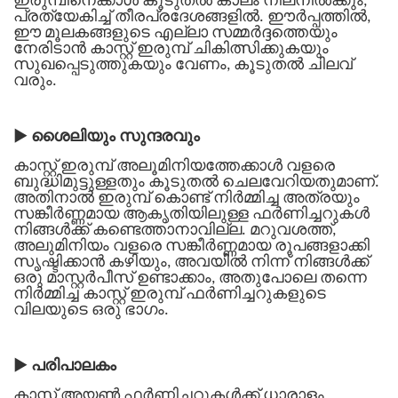
ഇരുമ്പിനെക്കാൾ കൂടുതൽ കാലം നിലനിൽക്കും,
പ്രത്യേകിച്ച് തീരപ്രദേശങ്ങളിൽ. ഈർപ്പത്തിൽ,
ഈ മൂലകങ്ങളുടെ എല്ലാ സമ്മർദ്ദത്തെയും
നേരിടാൻ കാസ്റ്റ് ഇരുമ്പ് ചികിത്സിക്കുകയും
സുഖപ്പെടുത്തുകയും വേണം, കൂടുതൽ ചിലവ്
വരും.
▶
ശൈലിയും സുന്ദരവും
കാസ്റ്റ് ഇരുമ്പ് അലൂമിനിയത്തേക്കാൾ വളരെ
ബുദ്ധിമുട്ടുള്ളതും കൂടുതൽ ചെലവേറിയതുമാണ്.
അതിനാൽ ഇരുമ്പ് കൊണ്ട് നിർമ്മിച്ച അത്രയും
സങ്കീർണ്ണമായ ആകൃതിയിലുള്ള ഫർണിച്ചറുകൾ
നിങ്ങൾക്ക് കണ്ടെത്താനാവില്ല. മറുവശത്ത്,
അലുമിനിയം വളരെ സങ്കീർണ്ണമായ രൂപങ്ങളാക്കി
സൃഷ്ടിക്കാൻ കഴിയും, അവയിൽ നിന്ന് നിങ്ങൾക്ക്
ഒരു മാസ്റ്റർപീസ് ഉണ്ടാക്കാം, അതുപോലെ തന്നെ
നിർമ്മിച്ച കാസ്റ്റ് ഇരുമ്പ് ഫർണിച്ചറുകളുടെ
വിലയുടെ ഒരു ഭാഗം.
▶
പരിപാലകം
കാസ്റ്റ് അയൺ ഫർണിച്ചറുകൾക്ക് ധാരാളം