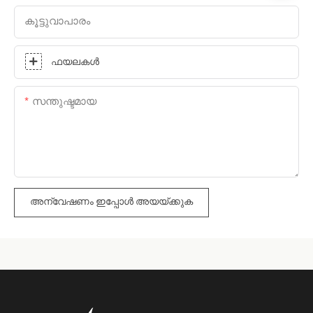
കൂട്ടുവാപാരം
ഫയലകൾ
സന്തുഷ്ടമായ
അന്വേഷണം ഇപ്പോൾ അയയ്ക്കുക