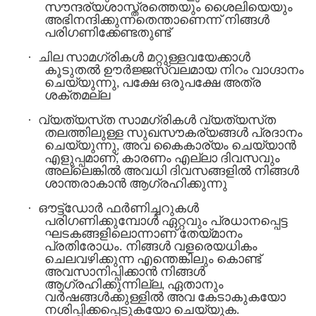
സൗന്ദര്യശാസ്ത്രത്തെയും ശൈലിയെയും
അഭിനന്ദിക്കുന്നതെന്താണെന്ന് നിങ്ങൾ
പരിഗണിക്കേണ്ടതുണ്ട്
·
ചില സാമഗ്രികൾ മറ്റുള്ളവയേക്കാൾ
കൂടുതൽ ഊർജ്ജസ്വലമായ നിറം വാഗ്ദാനം
ചെയ്യുന്നു, പക്ഷേ ഒരുപക്ഷേ അത്ര
ശക്തമല്ല
·
വ്യത്യസ്‌ത സാമഗ്രികൾ വ്യത്യസ്‌ത
തലത്തിലുള്ള സുഖസൗകര്യങ്ങൾ പ്രദാനം
ചെയ്യുന്നു, അവ കൈകാര്യം ചെയ്യാൻ
എളുപ്പമാണ്, കാരണം എല്ലാ ദിവസവും
അല്ലെങ്കിൽ അവധി ദിവസങ്ങളിൽ നിങ്ങൾ
ശാന്തരാകാൻ ആഗ്രഹിക്കുന്നു
·
ഔട്ട്ഡോർ ഫർണിച്ചറുകൾ
പരിഗണിക്കുമ്പോൾ ഏറ്റവും പ്രധാനപ്പെട്ട
ഘടകങ്ങളിലൊന്നാണ് തേയ്മാനം
പ്രതിരോധം. നിങ്ങൾ വളരെയധികം
ചെലവഴിക്കുന്ന എന്തെങ്കിലും കൊണ്ട്
അവസാനിപ്പിക്കാൻ നിങ്ങൾ
ആഗ്രഹിക്കുന്നില്ല, ഏതാനും
വർഷങ്ങൾക്കുള്ളിൽ അവ കേടാകുകയോ
നശിപ്പിക്കപ്പെടുകയോ ചെയ്യുക.