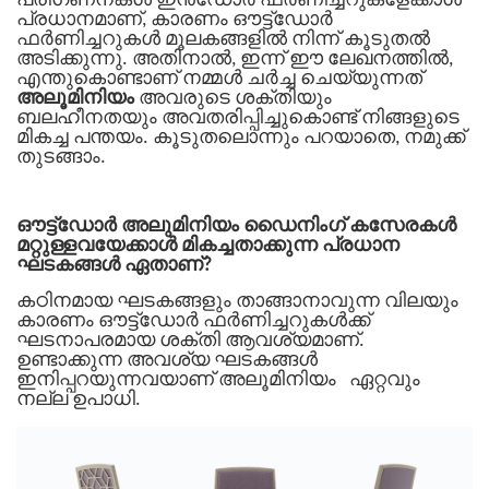
പരിഗണനകൾ ഇൻഡോർ ഫർണിച്ചറുകളേക്കാൾ
പ്രധാനമാണ്, കാരണം ഔട്ട്ഡോർ
ഫർണിച്ചറുകൾ മൂലകങ്ങളിൽ നിന്ന് കൂടുതൽ
അടിക്കുന്നു. അതിനാൽ, ഇന്ന് ഈ ലേഖനത്തിൽ,
എന്തുകൊണ്ടാണ് നമ്മൾ ചർച്ച ചെയ്യുന്നത്
അലൂമിനിയം
അവരുടെ ശക്തിയും
ബലഹീനതയും അവതരിപ്പിച്ചുകൊണ്ട് നിങ്ങളുടെ
മികച്ച പന്തയം. കൂടുതലൊന്നും പറയാതെ, നമുക്ക്
തുടങ്ങാം.
ഔട്ട്‌ഡോർ അലുമിനിയം ഡൈനിംഗ് കസേരകൾ
മറ്റുള്ളവയേക്കാൾ മികച്ചതാക്കുന്ന പ്രധാന
ഘടകങ്ങൾ ഏതാണ്?
കഠിനമായ ഘടകങ്ങളും താങ്ങാനാവുന്ന വിലയും
കാരണം ഔട്ട്ഡോർ ഫർണിച്ചറുകൾക്ക്
ഘടനാപരമായ ശക്തി ആവശ്യമാണ്.
ഉണ്ടാക്കുന്ന അവശ്യ ഘടകങ്ങൾ
ഇനിപ്പറയുന്നവയാണ്
അലൂമിനിയം
ഏറ്റവും
നല്ല ഉപാധി.