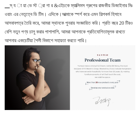
▁স্ য া য়া ভে স্ট ্রা গা র &এইচকে ম্যাক্সিমস গ্রুপের রাজকীয় ডিজাইনার মিঃ
ওয়াং এর নেতৃত্বে ডি টিম। এদিকে।আত্মাকে স্পর্শ করে এমন শিল্পকর্ম হিসাবে
আসবাবপত্র তৈরি করে, আমরা স্থানকে পুনরায় সংজ্ঞায়িত করি। প্রতি বছর 20 টিরও
বেশি নতুন পণ্য চালু করার পাশাপাশি, আমরা আপনাকে প্রতিযোগিতামূলক রাখতে
আপনার একচেটিয়া শৈলী বিকাশে সহায়তা করতে পারি।