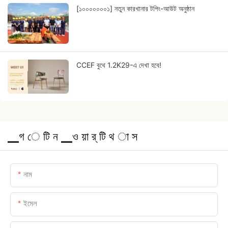
[১০০০০০০০১] নতুন কারখানার টপিং-আউট অনুষ্ঠান
CCEF বুথে 1.2K29-এ দেখা হবে!
▁গ ে টি ন ▁ও য়া র্ টি থ া স
নাম
ইমেল