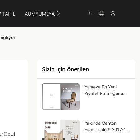
 TAHIL
AUMYUMEYA
BILGI
BIZE ULAŞIN
sağlıyor
Sizin için önerilen
Yumeya En Yeni
Ziyafet Kataloğunu
Keşfedin!
Yakında Canton
Fuarı'ndaki 9.3J17-18
ler
Hotel
numaralı standımızda