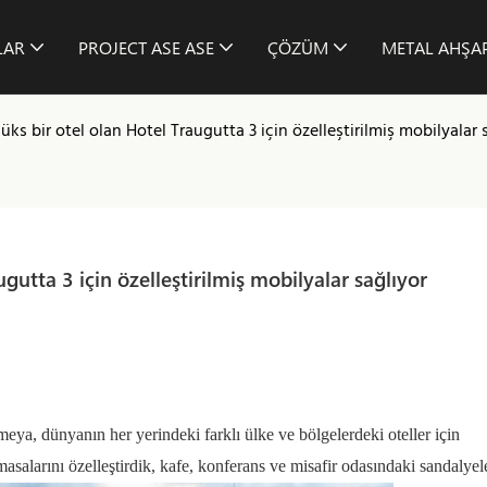
LAR
PROJECT ASE ASE
ÇÖZÜM
METAL AHŞAP
ks bir otel olan Hotel Traugutta 3 için özelleştirilmiş mobilyalar 
gutta 3 için özelleştirilmiş mobilyalar sağlıyor
eya, dünyanın her yerindeki farklı ülke ve bölgelerdeki oteller için
asalarını özelleştirdik,
kafe, konferans ve misafir odasındaki sandalye